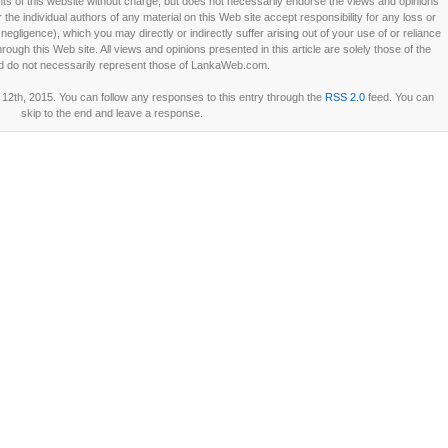
 of this website without charge, but does not necessarily endorse the views and opinions
he individual authors of any material on this Web site accept responsibility for any loss or
ligence), which you may directly or indirectly suffer arising out of your use of or reliance
ough this Web site. All views and opinions presented in this article are solely those of the
d do not necessarily represent those of LankaWeb.com.
2th, 2015. You can follow any responses to this entry through the
RSS 2.0
feed. You can
skip to the end and leave a response.