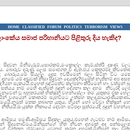
HOME
|
CLASSIFIED
|
FORUM
|
POLITICS
|
TERRORISM
|
VIEWS
 ලාංකේය සමාජ පරිහානියට පිළිතුරු දිය හැකිද?
ද
සිදුවන
මිනීමැරුම්
,
සොරකම්
,
මංකොල්ල
කෑම්
,
ස්ත්
රී
දූෂණ
වල
ය
.
බොරුව
දරුණු
ලෙස
සමාජගත
වී
ඇත
.
එය
කෙතරම්ද
කිවතොත
ද
බොරුය
.
මේ
සියල්ල
දෙස
ඉවසීමෙන්
බලා
සිටින
විට
යමක
ල
දහමේ
යම්
අඩුවක්
නිසා
සිදුවන
දෙයක්ද
?
එසේත්
නැතිනම්
අප
අස
ද
?
යන
සැකයයි
.
එහෙත්
බුද්ධිමත්ව
කල්පනා
කිරීමෙන්
හා
වත්මන්
බු
සත්
යය
නම්
මෙහි
ඇත්තේ
බුදුන්
දේශනා
කල
දහම
නිවැරදි
ලෙ
ෙනුවෙන්
වූ
බහුතරයක්
භික්ෂූන්
වහන්සේලා
තම
යුතුකම
එක
හෙල
ින්
වශයෙන්
කොතරම්
සැඟවීමට
උත්සහ
කලද
,
සාධාරණීයකණ
ෙයයි
.
නමුත්
මතක
තබාගත
යුතුය
,
හියන්
හෝ
වේවා
භික්ෂූන්
හ
නීතියයි
.
සංයුක්ත
නිකායේ
දෙවන
පටිපදා
සූත්
රයේදි
බුදුන්
වහන්ස
ආමිසය
පමණි
.
ආමිසය
සිදුකල
යුතුය
.
එහෙත්
ගැටළුව
නම්
ආමිස
න්
සිදුනොවීමය
.
මිනිසුන්ගේ
හිත
නිවන
දහමක්
අද
පන්සලෙන
්ගේ
චින්තන
ප්
රවාහය
වෙනස්
කරන
දහමක්
,
මිනිසුන්
තුල
චිත්