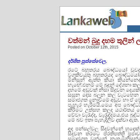
වත්මන් බුදු දහම තුලින්
Posted on October 12th, 2015
දර්ශිත පුස්සේවෙල.
රටේ
බහුතරය
බෞද්ධයෝ
වුව
වගකිවයුතු
බහුතරයද
බෞද්ධයෝ
මිනිසුන්
ඇත්ත
කියා
කියන්නෙ
හැඟේ
.
එනම්
මේ
බුදුන්
දේශනා
ක
දහමේ
අඩුවක්
නිසා
සිදුවන
දෙයක්
සසුන
දෙස
බලන
කල
වැටහෙන
සමාජගත
නොවීමේ
අඩුව
හා
ඒ
ව
පැහැර
හැරීමයි
.
මෙය
අප
බෞද්ධය
කිරීමට
උත්සහ
කලද
යථාර්තය
ම
වේවා
වැරැද්ද
,
වැරැද්දමය
.
එය
බුද්ධ
මේ
බව
ඉතා
පැහැදිලිව
දක්වා
ඇත
.
අද
පන්සල්වල
සිදුවන්නේ
හුදෙක්
සිදුවන
තරමට
ප්
රතිපත්ති
පූජාව
සමාජගත
වන්නේ
නැත
.
මිනිසුන