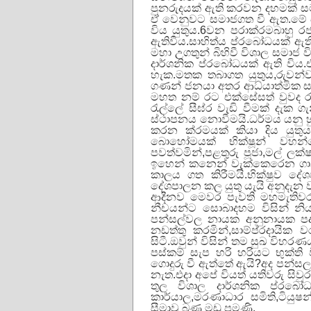
පුනරුදයක්
ඇති
කරවන
දහමක්
ස
ඒ
වෙනුවට
සමාජගත
වී
ඇත
.
මේ
විය
යුතුය
.6
වන
පරාක්
රමබාහු
රජ
ඇතිවිය
.
සාහිත්
ය
ප්
රබෝධයක්
ඇත
මහා
උගතුන්
බිහිවී
විශාල
සමාජ
ව
දාර්ශනික
ප්
රබෝධයක්
ඇති
විය
.
හැක
.
මතක
තබාගත
යුතුය
,
රුවන්ව
ගණන්
ජනයා
අතර
ආධ්
යාත්මික
ස
මහත
නම්
රට
එක්සේසත්
වුවද
රැල්ලේ
සීඝ්
ර
වැඩි
වීමක්
දැක
ගැ
ස්ථාපනය
නොවීමයි
.
ධර්මය
යනු
කරන
ක්
රමයක්
කියා
දිය
යුතු
බොහෝමයක්
භික්ෂූන්
වහන්
පවත්වමින්
,
පළතුරු
පූජා
,
මල්
ලක්
ඉහෙන්
කනෙන්
වැක්කෙරෙන
ග
කාලය
ගත
කිරීමයි
.
භික්ෂුව
දේශ
දේශපාලන
කල
යුතු
යැයි
අනුදැන
ආදීනව
මෙවර
පැවති
මහමැතිව
නීචයන්ට
සොබාදහම
විසින්
නි
පන්සල්වල
නායක
අනුනායක
පද
නඩත්තු
කරමින්
,
සාම්ප්
රදායික
ව
සිටී
.
ඔවුන්
විසින්
තම
සුඛ
විහරණ
පස්කම්
සැප
හරි
හරියට
භුක්ති
ගොදුරු
වී
ඇත්තේ
ඇයි
?
අද
පන්ස
නැත
.
එදා
අපේ
වියත්
යතිවරු
සිවු
තුල
විශාල
දාර්ශනික
ප්
රබෝධ
කාර්යාල
,
මරණාධාර
සමිති
,
ටියුෂන
සීමාවූ
බණ
මඩු
පමණි
.