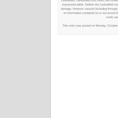
LankaWeb. LankaWeb.com offers the contents
expressed within. Neither the LankaWeb nor t
damage, however caused (including through neg
on information contained on or accessed thr
surfer an
This entry was posted on Monday, October 1