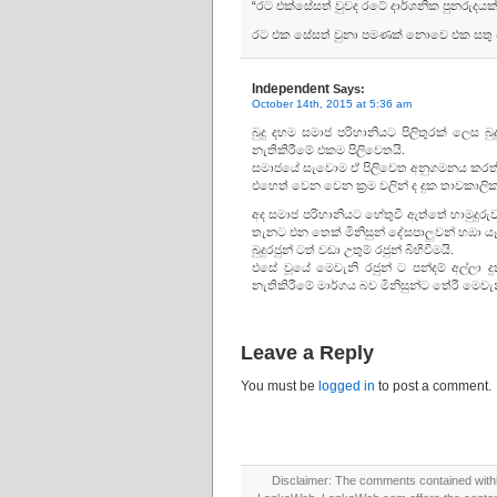
“රට එක්සේසත් වුවද රටේ දාර්ශනික පුනරුදයක්, 
රට එක සේසත් වුනා පමණක් නොවෙ එක සතු ව
Independent
Says:
October 14th, 2015 at 5:36 am
බුදු දහම සමාජ පරිහානියට පිලිතුරක් ලෙස බුදු
නැතිකිරීමේ එකම පිලිවෙතයි.
සමාජයේ සැවොම ඒ පිලිවෙත අනුගමනය කරත් නම
එහෙත් වෙන වෙන ක්‍රම වලින් ද දුක තාවකාලි
අද සමාජ පරිහානියට හේතුවී ඇත්තේ හාමුදුර
තැනට එන තෙක් මිනිසුන් දේසපාලුවන් හඹා යෑ
බුදුරජුන් ටත් වඩා උතුම් රජුන් බිහිවීමයි.
එසේ වූයේ මෙවැනි රජුන් ට පන්දම් අල්ලා
නැතිකිරීමේ මාර්ගය බව මිනිසුන්ට තේරී මෙවැනි
Leave a Reply
You must be
logged in
to post a comment.
Disclaimer: The comments contained within 