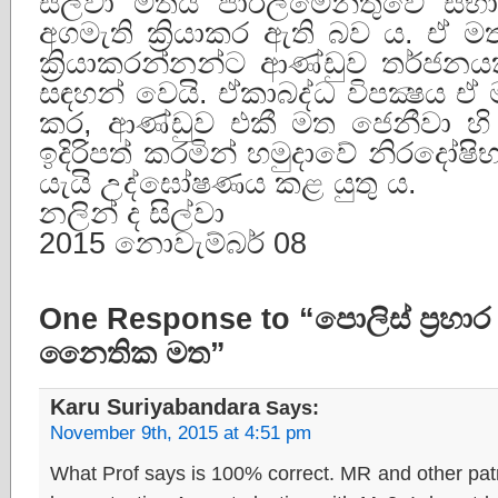
සිල්වා මතය පාර්ලිමේන්තුවේ සභ
අගමැති ක්‍රියාකර ඇති බව ය. ඒ ම
ක්‍රියාකරන්නන්ට ආණ්ඩුව තර්ජන
සඳහන් වෙයි. ඒකාබද්ධ විපක්‍ෂය ඒ
කර, ආණ්ඩුව එකී මත ජෙනීවා හි 
ඉදිරිපත් කරමින් හමුදාවේ නිරදෝෂි
යැයි උද්ඝෝෂණය කළ යුතු ය.
නලින් ද සිල්වා
2015 නොවැම්බර් 08
One Response to “පොලිස් ප්‍රහා
නෛතික මත”
Karu Suriyabandara
Says:
November 9th, 2015 at 4:51 pm
What Prof says is 100% correct. MR and other patri