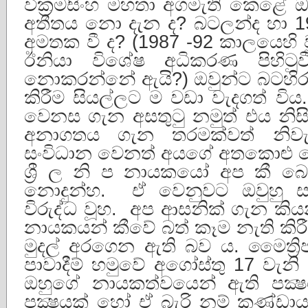
වික්‍රමසිංහ මහතා අගමැති කෙළේ ඔ
අතීතය නො දැන ද? බටලන්ද හා 1
අමතක වී ද? (1987 -92 කාලයෙහි
ඊනියා විශේෂ අධිකරණ පිහිටු
නොකරන්නේ ඇයි?) ඔවුන්ට බටහිර
කිරීම සියල්ලට ම වඩා වැදගත් විය. 
වෙනස ගැන අසතුටු නමුත් එය නිස
අනාගතය ගැන තරමක්වත් නිවැ
සංවිධාන වෙනත් අයගේ අතකොළු
ශ්‍රී ල නි ප නායකයෝ අප කී 
නොදුන්හ. ඒ වෙනුවට ඔවුහු 
විරුද්ධ වූහ. අප ආසනික් ගැන කියන 
නායකයන් කීවේ බත් කෑම නැති කිරීම
මුදල් අරගෙන ඇති බව ය. මෛත්‍ර
පාවාදීම් හමුවේ අගෝස්තු 17 වැනි
ඔහුගේ නායකත්වයෙන් ඇති පක්‍
පක්‍ෂයක් හෝ ඒ බැරි නම් කණ්ඩා