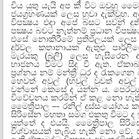
විය යුතු යැයි අප කී විට ඔවුහු මෛද
ජයග්‍රහණයක් ලෙස හුවා දැක්වූහ.
විපක්‍ෂය එදා අපේ බසට සවන් ද
පක්‍ෂය බවට නැත්නම් ප්‍රධාන විපක්‍
එසේ නොකිරීමේ ප්‍රතිඵලයක් ලෙස 
දුර්වල කතානායක ඇතුළු පාර්ලිමේ
මැරයකු (බුලි) ලෙස හැසිරෙන
භාජනය වීමට සිදු වී ඇත. ඒකාබද
ප්‍රශ්නය නම් මන්ත්‍රී ධුර ද රැකග
හෙවත් අවුල් (හවුල් වුවත් අවුල
වන්නේ කෙසේ ද යන්න ය. පෙරටුගා
විවේචනය කරමින් ඒ කළ නො හැකි
මෛත්‍රීපාල –- රනිල් දුස්සංයෝගය ක
සිරිසේන මහතා සමග එකතු වීමට 
යුත්තේ ද එයයි. මෛත්‍රිපාල සි
විශ්වාසයක් තැබිය හැකි නො වේ. ප