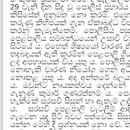
29 වැනි දින සිදු වූ පොලිස් ප්‍රහා
කිසිසේත් අනුමත නො කරමි. එහෙත
කරුණු කිහිපයක් ගැන ඒකාබද්ධ ව
කරනු කැමැත්තෙමි. පොලීසිය පසු
පෙළපාලිය සම්බන්ධයෙන් උසාවි 
සිටියේ ය. එහෙත් ශිෂ්‍යයෝ වා
තදබදයක් ඇති කරමින් පෙළපාලි ග
ලද අපහාසයක් විය යුතු ය. පොලීසිය
නොහැකි වාරණ නියෝග ගෙන අධි
නොකළ යුතු ය. අද අන්තරේ බලය 
ය. ඔවුන්ට නායකත්වය දෙන්නේ ප
ගැනුුණු කුමාර් ගුණරත්නම් ය. ප
හැක්කේ සරසවි සිසුන් හා ඇතැම්
ය. සරසවි පෙළපාලි වැටලීම් ආදි
ගැටෙන යුද පිටි බවට පත්වෙයි. සිස
යන්න මෙහි දී ප්‍රශ්නයක් නො වේ.