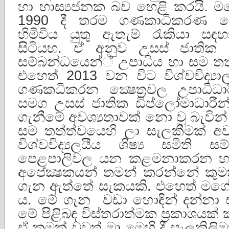
හා හාස්‍යජනක බව හෙළි කරයි. ම
1990 දී තරම ගණකාධිකරණ ක්‍ෂෙ
හිමිවිය යුතු ඇතැම් රැකියා සඳහ
සිටියහ. ඒ අනුව උසස් ජාතික 
සම්බන්ධයෙන්් උපාධිය හා සම තත
එහෙත් 2013 වන විට විශ්වවිද්‍
ගණකධිකරන ක්‍ෂෙත්‍රවල උපාධිධාර
සමග උසස් ජාතික ඩිප්ලෝමාධාරී
ගැනීමේ අවශ්‍යතාවක් නො වූ බැවින
සම තත්ත්වයෙහි ලා සැලකීමක් අව
විශ්වවිද්‍යලයීය ශිෂ්‍ය සමිති
පෙළපාලිවල යන කළමනාකරන හා
අපේක්‍ෂකයන් තමන් කරන්නේ කුමක
ගැන ඇත්තේ සැකයකි. එහෙත් මගේ 
ය. මේ ගැන වඩා හොඳින් දන්නා එ
මේ පිළිබඳ විස්තරාත්මක ප්‍රකාශයක
ඒ කුමක් වුවත් මා මෙහි දී සැලකිල