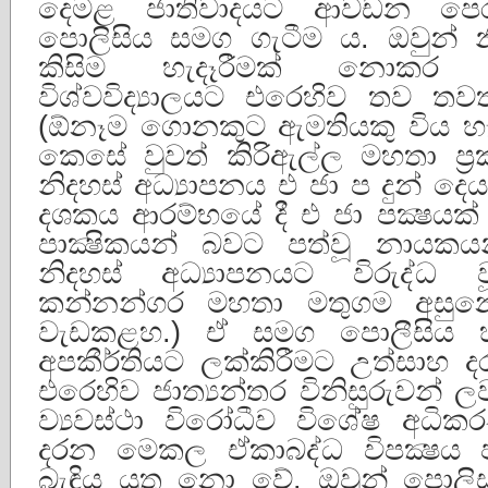
දෙමළ ජාතිවාදයට ආවඩන පෙරටු
පොලිසිය සමග ගැටීම ය. ඔවුන් න
කිසිම හැදෑරීමක් නොකර 
විශ්වවිද්‍යාලයට එරෙහිව තව ත
(ඕනෑම ගොනකුට ඇමතියකු විය හැක
කෙසේ වුවත් කිරිඇල්ල මහතා ප්
නිදහස් අධ්‍යාපනය එ ජා ප දුන්
දශකය ආරම්භයේ දී එ ජා පක්‍ෂයක්
පාක්‍ෂිකයන් බවට පත්වූ නායකය
නිදහස් අධ්‍යාපනයට විරුද්
කන්නන්ගර මහතා මතුගම අසුනෙ
වැඩකළහ.) ඒ සමග පොලීසිය හ
අපකීර්තියට ලක්කිරීමට උත්සාහ 
එරෙහිව ජාත්‍යන්තර විනිසුරුවන් ල
ව්‍යවස්ථා විරෝධීව විශේෂ අධික
දරන මෙකල ඒකාබද්ධ විපක්‍ෂය ප
බැඳිය යුතු නො වේ. ඔවුන් පොලිස් 