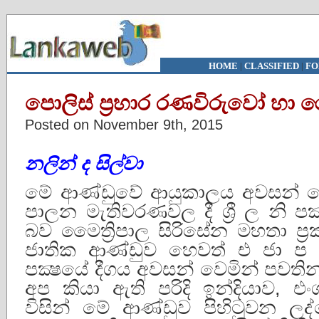
HOME
|
CLASSIFIED
|
FO
පොලිස් ප්‍රහාර රණවිරුවෝ හ
Posted on November 9th, 2015
නලින් ද සිල්වා
මේ ආණ්ඩුවේ ආයුකාලය අවසන් වෙ
පාලන මැතිවරණවල දී ශ්‍රී ල නි 
බව මෛත්‍රිපාල සිරිසේන මහතා ප්
ජාතික ආණ්ඩුව හෙවත් එ ජා ප – ම
පක්‍ෂයේ දීගය අවසන් වෙමින් පවති
අප කියා ඇති පරිදි ඉන්දියාව, 
විසින් මේ ආණ්ඩුව පිහිටුවන ලද