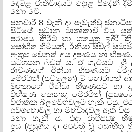
දෙමළ ජාතිවාදයට දොළ පිදේනි ද
නො වේ.
ජනවාරි 8 වැනි දා පැවැත්වූ ජනාධි
සිටියේ ප්‍රධාන මාතෘකාව විය යුත
පරාජය කිරීම හා ගතයුතු ඉදිරි ක්‍
සෝභිත හිමියන්, ඊනියා සිවිල් සමාජය
ඇතුළු වෙනත් අය දූෂණය හා භීෂණ
යටගසන බවත් ය. ඒ ගැටයට ශ්‍රී ල 
රාවණගේ ඊනියා භීෂණයට විරු
මෙරටින් (පවුලෙන්) ම තෝරාගත් ආක
මහතාගේ ඊනියා භීෂණයට හා ද
විභීෂණ කෙනකු මෙරටින් (පක්‍ෂ
විජාතික බලවේගවලට හැකි විය. එසේ
අවශ්‍යතාවල හා මතවාදවල ඇති විසං
නො හැකි ය. එදා රාජපක්‍ෂ 
අය (පසුගිය දා අපවත් වූ සෝභිත හි