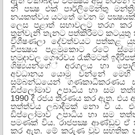
ඇති ඒකාබද්ධ විපක්‍ෂය අඩු තරමින් ඒක
නි පක්‍ෂ එක් පාර්ලිමේන්තු මන්ත
නයකත්වය යටතේ වෙන ම පක්‍ෂය
ලෙස පළාත් සභාවලට තරග කර ම
තුන්වැනි තැනට පත්කිරීමට කටයුතු
විශීෂණලා දේවත්වයට පත්කළ ය
විපක්‍ෂය පළමුකොට රටේ ස්ව
භමුදාවල ගෞරවය රැකීමටත් ඉදිරිපත් 
ශිෂ්‍යයන්ගේ් අරගලය හා පොලි
අවධානය යොමු වන්නේ මෙහි ද
සම්බන්ධයෙන් ගණකාධිකරණය ස
ඩිප්ලෝමාව උපාධිය හා සම තත්
1990 දී රජය තීරණය කර ඇත. එය 
තත්ත්වය ලබාදීමක් නො වී ය. එ
ඩිප්ලෝමාව උපාධිය හා සම තත්ත
පමණක් විය. රාජපක්‍ෂ ආණ්ඩුව ඒ 
කර ඇත. මේ කරුණ වුව සහතික පත්