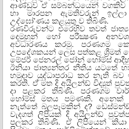
ආණ්ඩුව ඒ සම්බන්ධයෙන් වගකිව ය
හා මාරපන ඇමතිවරුන් ඉල්ලා 
උද්ඝෝ’ණය කළයුතු ව තිබිණි.
රණවිරුවන්ට එරෙහිව තවත් ජාත්
දෙමුහුන් හෝ පරීක්‍ෂණ අනවශ
අවධාරණය කරමු. පරණගම කො
උපදේශකයන් ලෙස පත්කළ ශ්‍රීමත් ඩෙස
මේජර් ජෙනරල් ජෝන් හෝම්ස් ආදීහු
ඊනියා ජාත්‍යන්තර නීතිය යටතේ හ
හමුදාව යුද්ධාපරාධ කර නැති බව 
කරති. ඒ් මත දි අයිලන්ඩ් විද්‍යුත් ප
දා පළකර තිබිණි. පරණගම වාර
හෝම්ස් මතය පමණකි. අනෙක් 
නැත්තේ බලපෑමකින් ද? ඩෙස්මන්ඩ්
වැදගත් ලිපියක් දි අයිලන්ඩ් පුවත
පලකර තිබිණි. ඒ ලිපියෙන් කියා