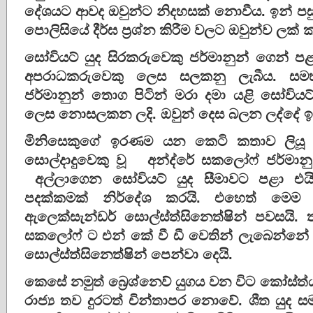
දේශයට ආවද ඔවුන්ට නිදහසක් නොවීය​. ඉන් පසු
පොලිසියේ දීර්ඝ ප්‍රශ්න කිරීම වලට ඔවුන්ව ලක් 
සෝවියට් යුද සිරකරුවෙකු ජර්මානුන් ගෙන් ප
අපරාධකරුවෙකු ලෙස සලකනු ලැබීය​. සමහ
ජර්මානුන් තොග පිටින් මරා දමා යළි සෝවිය
ලෙස නොසලකන ලදි. ඔවුන් දෙස බලන ලද්දේ ඉ
මිනිසෙකුගේ ඉරණම යන කෙටි කතාව ලියූ
සොල්දාදුවෙකු වූ අන්ද්රේ සකලෝෆ් ජර්මානු
අල්ලාගෙන සෝවියට් යුද සීමාවට පළා එයි
පදක්කමක් නිර්දේශ කරයි. එහෙත් මෙම
ඇලෙක්සැන්ඩර් සොල්ස්ත්සිනෙත්‍ෂින් පවසයි.
සකලෝෆ් ට එන් කේ වී ඩී වෙතින් ලැබෙන්නේ
සොල්ස්ත්සිනෙත්‍ෂින් පෙන්වා දෙයි.
කෙසේ නමුත් බ්‍රෙශ්නෙව් යුගය වන විට කෝස්ත්ය
රාජ්‍ය තව දුරටත් චින්තාපර නොවේ. ශීත යුද ස