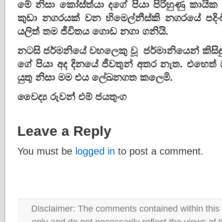
මේ නිසා කෝස්ත්යා දගේ පියා පිරිහුණු කායික
කුඩා නගරයක් වන හිමෙල්නීස්කි නගරයේ පදිංචි 
යලිත් තම ජීවිතය ගොඩ නගා ගනියි.
නටසි ජර්මනියේ වහලෙකු වූ ජර්මානියෙන් කිසිද
ගේ පියා අද දිනයේ ජීවතුන් අතර නැත​. එහ
යුතු නිසා මම එය ලේඛනගත කලෙමි.
වෛද්
රුවන්
එම්
ජයතුංග
Leave a Reply
You must be
logged in
to post a comment.
Disclaimer: The comments contained within this 
only and do not necessarily reflect the views