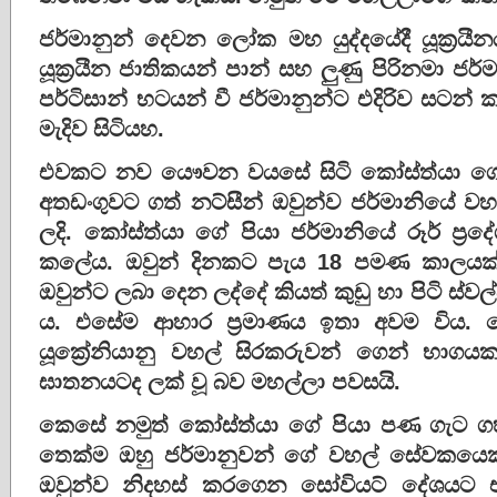
ජර්මානුන් දෙවන ලෝක මහ යුද්දයේදී යූක්‍රය
යූක්‍රයීන ජාතිකයන් පාන් සහ ලුණු පිරිනමා ජර්ම
පර්ටිසාන් භටයන් වී ජර්මානුන්ට එදිරිව සටන් 
මැදිව සිටියහ​.
එවකට නව යෞවන වයසේ සිටි කෝස්ත්යා ගේ ප
අතඩංගුවට ගත් නට්සීන් ඔවුන්ව ජර්මානියේ ව
ලදි. කෝස්ත්යා ගේ පියා ජර්මානියේ රූර් ප්
කලේය​. ඔවුන් දිනකට පැය 18 පමණ කාලය
ඔවුන්ට ලබා දෙන ලද්දේ කියත් කුඩු හා පිටි ස්ව
ය​. එසේම ආහාර ප්‍රමාණය ඉතා අවම විය​.
යූක්‍රේනියානු වහල් සිරකරුවන් ගෙන් භාග
ඝාතනයටද ලක් වූ බව මහල්ලා පවසයි.
කෙසේ නමුත් කෝස්ත්යා ගේ පියා පණ ගැට ගහ
තෙක්ම ඔහු ජර්මානුවන් ගේ වහල් සේවකයෙකු 
ඔවුන්ව නිදහස් කරගෙන සෝවියට් දේශයට එව