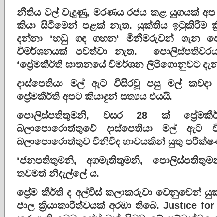
නීතිය වල් වැදුණු, මරණය රජය කළ යුගයක් අප
කියා සිටීමෙන් පළක් නැත. යුක්තිය ඉටුකිරීම ක
දන්නා ‘හඩු ගඳ ගහන‘ මිනීමරුවන් ගැන පො
විමර්ශනයක් පවත්වා නැත. පොලිස්පතිව
‘ප්‍රේමකීර්ති ඝාතනයේ විමර්ශන ලිපිගොනුවට දැන
දාස්පෙතියා මල් ඇට විසිරවූ පසු මල් කව
ප්‍රේමකීර්ති අපට කියාදුන් සත්‍යය එයයි.
පොලිස්පතිතුමනි, වසර 28 ක් ප්‍රේමක
බලාපොරොත්තුවේ දාස්පෙතියා මල් ඇට 
බලාපොරොත්තුව විනිවිද භාවයකින් යුතු පරීක්ෂ
‘ජනපතිතුමනි, අගමැතිතුමනි, පොලිස්පතිතුමනි
තවමත් නිදැල්ලේ ය.
ප්‍රේම කීර්ති ද අල්විස් කලාකරුවා වෙනුවෙන් 
ජාල ක්‍රියාකාරීත්වයක් අරඹා තිබේ. Justice 