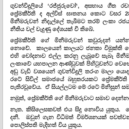
ගුවන්විදුලියේ ‘රජ්ජුරුවෝ‘, අසහාය ගීත
ප්‍රේමකීර්ති ද අල්විස් ඝාතනය කොට වසර 28
මිනීමරුවන් නිදැල්ලේ තැබීමට තරම් ලංකා රජ
නීතිය වල් වැදුණු දේශයක් වී තිබේ.
ප්‍රේමකීර්ති ගේ මිනීමරුවන් කවුරුදන් 
නොවේ. කාලයෙන් කාලයට ජනතා විමුක්ති පෙ
එහි චෝදනාව එල්ල කරනු ලැබූවේ සැබෑ මිනීමර
ලංකාවේ යහපාලන ආණ්ඩුවක් පිහිටුවන්ට වෙ
අඩු වැඩි වශයෙන් ගුවන්විදුලි තරංග මාලා 
රටේ සිවිල් සමාජයේ බහුතරයකට ප්‍රේමකීර්ත
පැතිරවූවේය. ඒ සියල්ලටම මේ රටේ මිනිසුන් සම
නමුත්, ප්‍රේමකීර්ති ගේ මිනීමරුවාට සමාව දෙන්
නැත. කිසිලෙසකවත් එය සිදු නොවිය යුතුය. ප්
දනී. ඔවුන් ගැන විධිමත් විමර්ශනයක් පවත්ව
පොලිස්පති මැදිහත් විය යුතුය.