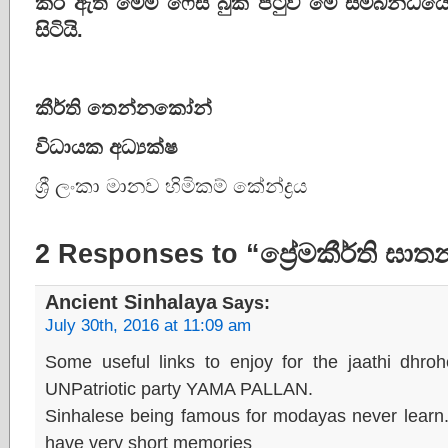
කර ඇති මෙම ෆේස් බුක් පිටුව මේ සම්බන්ධ
සිටියි.
කීර්ති තෙන්නකෝන්
විධායක අධ්‍යක්ෂ
ශ්‍රී ලංකා මානව හිමිකම් කේන්ද්‍රය
2 Responses to “ප්‍රේමකීර්ති ඝ
Ancient Sinhalaya
Says:
July 30th, 2016 at 11:09 am
Some useful links to enjoy for the jaathi dhro
UNPatriotic party YAMA PALLAN.
Sinhalese being famous for modayas never learn.
have very short memories