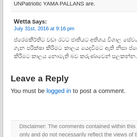
UNPatriotic YAMA PALLANS are.
Wetta
Says:
July 31st, 2016 at 9:16 pm
ප්රෙමකීර්තිට වඩා රටට ජාතියට අතිශය විශාල සේව
ගැන පරීක්ෂා කිරීමට කාලය යෙදවීමට ඇති නිසා ප්
කිරීමට කාලය නොමැති බව කරුණාවෙන් සලකන්න.
Leave a Reply
You must be
logged in
to post a comment.
Disclaimer: The comments contained within this 
only and do not necessarily reflect the views