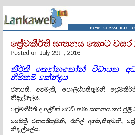
HOME
|
CLASSIFIED
|
FO
ප්‍රේමකීර්ති ඝාතනය කොට වසර 2
Posted on July 29th, 2016
කීර්ති තෙන්නකෝන් විධායක අධ්‍
හිමිකම් කේන්ද්‍රය
ජනපති, අගමැති, පොලිස්පතිතුමනි ප්‍රේමකී
නිදැල්ලේය.
ප්‍රේමකීර්ති ද අල්විස් වෙඩි තබා ඝාතනය කර ජූලි
මෛත්‍රී ජනපතිතුමනි, රනිල් අගමැතිතුමනි, ප්‍
නිදැල්ලේය.