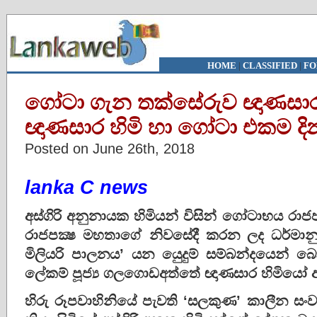
HOME
|
CLASSIFIED
|
FO
ගෝටා ගැන තක්සේරුව ඥාණසාර හ
ඥාණසාර හිමි හා ගෝටා එකම 
Posted on June 26th, 2018
lanka C news
අස්ගිරි අනුනායක හිමියන් විසින් ගෝටාභය රා
රාජපක්‍ෂ මහතාගේ නිවසේදී කරන ලද ධර්මානුශ
මිලියරි පාලනය’ යන යෙුදුම් සම්බන්දයෙන්
ලේකම් පූජ්‍ය ගලගොඩඅත්තේ ඥාණසාර හිමියෝ අ
හිරු රූපවාහිනියේ පැවති ‘සලකුණ’ කාලීන සං