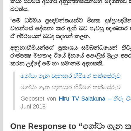
කියා සිටියේ අස්ගිරි අනුනාහිමියන්ගේ දේශනා
බවත්ය.
‘මේ ධර්මය ප‍්‍රඥාවන්තයන්ට මිසක දුෂ්ප‍්‍රා
වහන්සේ දේශනා කර ඇති බව පැවසු ඥාණසාර හ
ඒ අර්ථයෙන් බවද සදහන් කලහ.
අනුනාහිමියන්ගේ ප‍්‍රකාශය සම්බන්ධයෙන් 
රාජපක්‍ෂ මහතාද ඊයේ දිනයේ පොලිස් මුල්‍ය අපරා
කරන ලද්දේ මේ හා සමානම අදහසකි.
ගෝඨා ගැන ඥානසාර හිමිගේ තක්සේරුව
ගෝඨා ගැන ඥානසාර හිමිගේ තක්සේරුව
Gepostet von
Hiru TV Salakuna – හිරු ට
Juni 2018
One Response to “ගෝටා ගැන තක