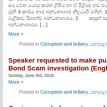
අය වෙත යොමු කරන ලිපිය හා ඒ පිළිබද හඩ 
ජූනි 3 කාර්ය භාර බන්ධනාගාර නිලධාරි මගින්
වැලිකඩ රිමාන්ඩ් බන්ධනාගාරය. 2. කසුන් පල
බන්ධනාගාරය. […]
More >
Posted in
Corruption and bribery
,
යහපාල
Speaker requested to make pub
Bond Scam investigation (Engl
Sunday, June 3rd, 2018
More >
Posted in
Corruption and bribery
,
යහපාල