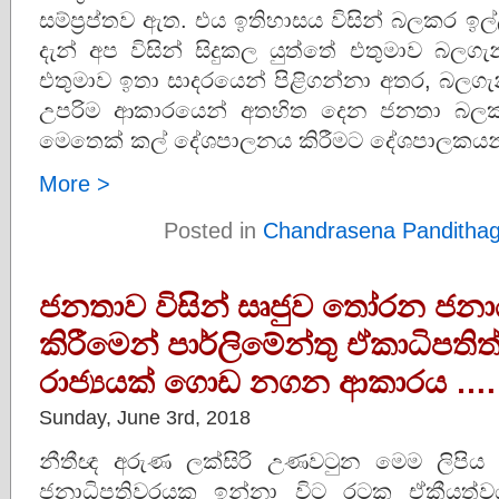
සම්ප්‍රප්තව ඇත. එය ඉතිහාසය විසින් බලකර ඉල
දැන් අප විසින් සිදුකල යුත්තේ එතුමාව බලගැ
එතුමාව ඉතා සාදරයෙන් පිළිගන්නා අතර, බලගැන
උපරිම ආකාරයෙන් අතහිත දෙන ජනතා බලකද
මෙතෙක් කල් දේශපාලනය කිරීමට දේශපාලකයන්
More >
Posted in
Chandrasena Panditha
ජනතාව විසින් සෘජුව තෝරන ජනාධි
කිරීමෙන් පාර්ලිමේන්තු ඒකාධිපතිත
රාජ්‍යයක් ගොඩ නගන ආකාරය ….
Sunday, June 3rd, 2018
නීතීඥ අරුණ ලක්සිරි උණවටුන මෙම ලිපි
ජනාධිපතිවරයකු ඉන්නා විට රටක ඒකීයත