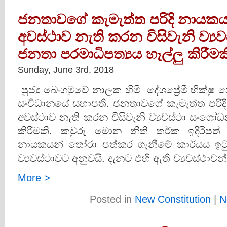
ජනතාවගේ කැමැත්ත පරිදි නායකය
අවස්‌ථාව නැති කරන විසිවැනි ව්‍
ජනතා පරමාධිපත්‍යය හෑල්ලු කිරීමක
Sunday, June 3rd, 2018
පූජ්‍ය බෙංගමුවේ නාලක හිමි දේශප්‍රේමී භික්‌ෂ
සංවිධානයේ සභාපති. ජනතාවගේ කැමැත්ත පරි
අවස්‌ථාව නැති කරන විසිවැනි ව්‍යවස්‌ථා සංශෝ
කිරීමකි. කවුරු මොන නීති තර්ක ඉදිරි
නායකයන් තෝරා පත්කර ගැනීමේ කාර්යය ඉටුවි
ව්‍යවස්‌ථාවට අනුවයි. දැනට එහි ඇති ව්‍යවස්‌ථාව
More >
Posted in
New Constitution
|
N