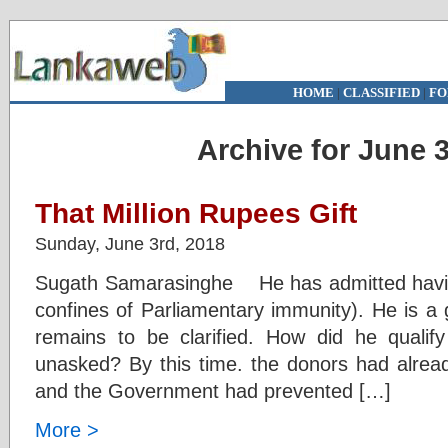
HOME
|
CLASSIFIED
|
FO
Archive for June 3
That Million Rupees Gift
Sunday, June 3rd, 2018
Sugath Samarasinghe He has admitted having r
confines of Parliamentary immunity). He is a
remains to be clarified. How did he qualif
unasked? By this time. the donors had alread
and the Government had prevented […]
More >