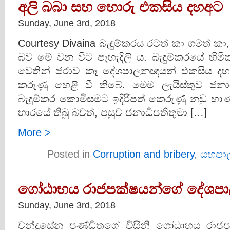
අලි බබා සහ හොරු එකසිය දහඅට
Sunday, June 3rd, 2018
Courtesy Divaina බැඳුම්කරය රටත් කා ගමත් 
බව මේ වන විට පැහැදිලි ය. බැඳුම්කරයේ හිම
වෙතින් ජරාව කෑ දේශපාලනඥයන් එකසිය දහඅට
කරුණු හෙළි වී තිබේ. මෙම ලැයිස්‌තුව ජනා
බැඳුම්කර කොමිසමට ඉදිරිපත් කෙරුණු නඩු භා
භාරයේ තිබූ බවත්, පසුව ජනාධිපතිතුමා […]
More >
Posted in
Corruption and bribery
,
යහපා
ගෝඨාභය රාජපක්ෂයන්ගේ දේශපාලන 
Sunday, June 3rd, 2018
චන්ද්‍රසේන පණ්ඩිතගේ විසිනි ගෝඨාභය රා