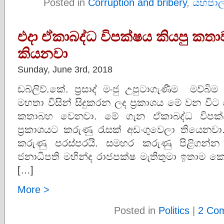
Posted in
Corruption and bribery
,
යහපාල
එදා ඒකාබද්ධ විපක්ෂය කියපු කතා
කියනවා
Sunday, June 3rd, 2018
ඩබ්ලිව්.කේ. ප්‍රසාද් මංජු උපුටාගැණීම මව්බි
මහතා විසින් සිදුකරන ලද ප්‍රකාශය මේ වන විට 
කතාබහ වෙනවා. මේ ගැන ඒකාබද්ධ විපක්
ප්‍රකාශයට කරුණු රැසක් අඩංගුවෙලා තියෙන
කරුණු පරස්පරයි. සමහර කරුණු පිළිගන්න 
ජනාධිපති මහින්ද රාජපක්ෂ මැතිතුමා ඉතාම කෙට
[…]
More >
Posted in
Politics
|
2 Co