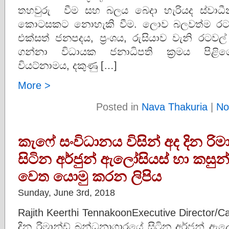
තහවුරු වීම සහ බලය බෙදා හැරියද ස්වාධී
කොටසකට නොහැකි වීම. ලොව බලවත්ම රට
එක්සත් ජනපදය, ප්‍රංශය, රුසියාව වැනි රටව
ගන්නා විධායක ජනාධිපති ක්‍රමය පිළි
වියට්නාමය, දකුණු […]
More >
Posted in
Nava Thakuria
|
No
කැෆේ සංවිධානය විසින් අද දින රි
සිටින අර්ජුන් ඇලෝසියස් හා කසු
වෙත යොමු කරන ලිපිය
Sunday, June 3rd, 2018
Rajith Keerthi TennakoonExecutive Director/
දින රිමාන්ඩ් බන්ධනාගාරයේ සිටින අර්ජුන් 