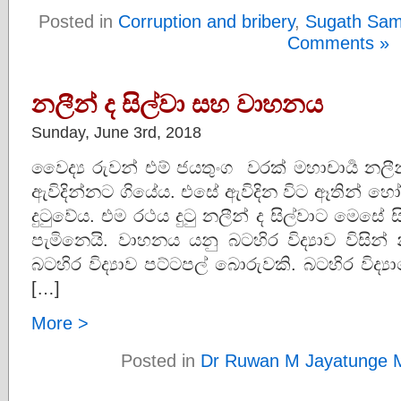
Posted in
Corruption and bribery
,
Sugath Sam
Comments »
නලීන් ද සිල්වා සහ වාහනය
Sunday, June 3rd, 2018
වෛද්‍ය රුවන් එම් ජයතුංග වරක් මහාචාර්‍ය නලී
ඇවිදින්නට ගියේය​. එසේ ඇවිදින විට ඈතින් 
දුටුවේය​. එම රථය දුටු නලීන් ද සිල්වාට මෙසේ 
පැමිනෙයි. වාහනය යනු බටහිර විද්‍යාව විසින්
බටහිර විද්‍යාව පට්‌ටපල් බොරුවකි. බටහිර විද්
[…]
More >
Posted in
Dr Ruwan M Jayatunge 