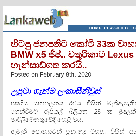
HOME
|
CLASSIFIED
|
FO
හිටපු ජනපතිට කෝටි 33ක වාහ
BMW x5 ජීප්.. චතුරිකාට Lexu
හැන්සාඩ්ගත කරයි..
Posted on February 8th, 2020
උපුටා
ගැන්ම ලංකාසීනිවුස්
පසුගිය යහපාලනය රජය විසින් මැතිඇමැ
ගෙන්වීමට රුපියල් බිලියන 28 ක මු
පාර්ලිමේන්තුවේදී හෙළි විය.
ඇමැති ජොන්ස්ටන් ප්‍රනාන්දු මහතා විසින