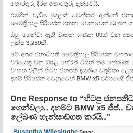
තොරතුරු දීර්ඝ තොරතුරු දැක්වෙයි.
එමගින් වැඩිම මුදලක් වෙන්කර ඇත්තේ ජන
මෛත්‍රීපාල සිරිසේන මහතා වෙනුවෙන් වාහන ගැ
ඔහු ගෙන්වා ඇති වාහන ගණන 09ක් වන අතර
ලක්ෂ 3,289කි.
මේ අතර ජනාධිපති මෛත්‍රීපාල සිරිසේන මහතා
වරයෙකු වන ඔ්ෂල හේරත් විසින් තම ෆේස්බුක
වාහන වලින් හිටපු ජනපති දියණිය චතුරිකා ලෙක
දහම් සිරිසේන වෙනුවෙන් BMW x5 වර්ගයේදී ජීප
One Response to “හිටපු ජනපත
ගෙන්වලා.. දහම්ට BMW x5 ජීප්.. චත
ලේඛණ හැන්සාඩ්ගත කරයි..”
Susantha Wijesinghe
Says: