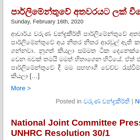
පාර්ලිමේන්තුවේ අතවරයට ලක් වීම
Sunday, February 16th, 2020
ආචාර්ය වරුණ චන්ද්‍රකීර්ති පාර්ලිමේන්තුවේ
පාර්ලිමේන්තුවේ අය නිතර නිතර ආරවුල් ඇති 
ගන්නවා. නූගත් කියලා සම්මත ටික දෙනෙක්ග
වෙන බවක් තමයි මමත් හිතාගෙන හිටියේ. ඒත් ජ
පාර්ලිමේන්තුවේ දී මම සහභාගී වෙච්ච රැස්වී
කියලා […]
More >
Posted in
වරුණ චන්ද්‍රකීර්ති
|
N
National Joint Committee Pres
UNHRC Resolution 30/1