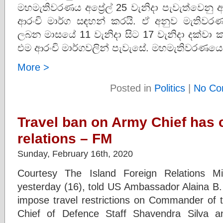
මහමැතිවරණය අප්‍රේල් 25 වැනිදා පැවැත්වෙන
ආරංචි මාර්ග සඳහන් කරයි. ඒ අනුව මැතිව
ලබන මාසයේ 11 වැනිදා සිට 17 වැනිදා දක්වා ක
එම ආරංචි මාර්ගවලින් පැවැසේ. මහමැතිවරණයෙ
More >
Posted in
Politics
|
No Co
Travel ban on Army Chief has
relations – FM
Sunday, February 16th, 2020
Courtesy The Island Foreign Relations M
yesterday (16), told US Ambassador Alaina B. 
impose travel restrictions on Commander of 
Chief of Defence Staff Shavendra Silva a