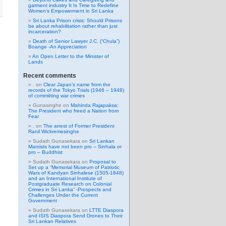
garment industry It Is Time to Redefine
Women’s Empowerment in Sri Lanka
Sri Lanka Prison crisis: Should Prisons
be about rehabilitation rather than just
incarceration?
Death of Senior Lawyer J.C. (“Chula”)
Boange -An Appreciation
An Open Letter to the Minister of
Lands
Recent comments
.
on
Clear Japan’s name from the
records of the Tokyo Trials (1946 – 1948)
of committing war crimes
Gunasinghe
on
Mahinda Rajapaksa:
The President who freed a Nation from
Fear
.
on
The arrest of Former President
Ranil Wickremesinghe
Sudath Gunasekara
on
Sri Lankan
Marxists have not been pro – Sinhala or
pro – Buddhist
Sudath Gunasekara
on
Proposal to
Set up a “Memorial Museum of Patriotic
Wars of Kandyan Sinhalese (1505-1848)
and an International Institute of
Postgraduate Research on Colonial
Crimes in Sri Lanka” -Prospects and
Challenges Under the Current
Government
Sudath Gunasekara
on
LTTE Diaspora
and ISIS Diaspora Send Drones to Their
Sri Lankan Relatives