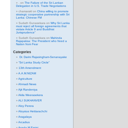
.
on
The Failure of the Sri Lankan
Delegation in U.S. Trade Negotiations
chamarakl
on
China willing to promote
strategic cooperative partnership with Sri
Lanka: Chinese FM
Sudath Gunasekara
on
Why Sri Lanka
must reject all foreign agreements that
violate Article 9 and Buddhist
Jurisprudence”
Sudath Gunasekara
on
Mahinda
Rajapaksa: The President who freed a
Nation from Fear
Categories
Dr. Darini Rajasingham-Senanayake
“Sri Lanka Study Circle”
13th Amendment
A.A.M.NIZAM
Agriculture
Ahmadi News
Ajit Randeniya
Akila Weerasekera
ALI SUKHANVER
Aloy Perera
Aloysius Hettiarachchi
Aragalaya
Arcadius
Asada M Erpini