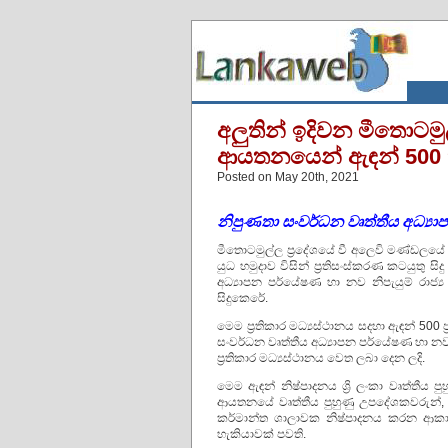
අලුතින් ඉදිවන මීතොටමුල
ආයතනයෙන් ඇඳන් 500 
Posted on May 20th, 2021
නිපුණතා සංවර්ධන වෘත්තීය අධ්‍යාප
මීතොටමුල්ල ප්‍රදේශයේ වී අලෙවි මණ්ඩලයේ පැ
යුධ හමුදාව විසින් ප්‍රතිසංස්කරණ කටයුතු ස
අධ්‍යාපන පර්යේෂණ හා නව නිපැයුම් රාජ්‍ය අ
සිදුකෙරේ.
මෙම ප්‍රතිකාර මධ්‍යස්ථානය සදහා ඇඳන් 500 
සංවර්ධන වෘත්තීය අධ්‍යාපන පර්යේෂණ හා නව 
ප්‍රතිකාර මධ්‍යස්ථානය වෙත ලබා දෙන ලදි.
මෙම ඇඳන් නිෂ්පාදනය ශ්‍රි ලංකා වෘත්තීය 
ආයතනයේ වෘත්තීය පුහුණු උපදේශකවරුන්, ආ
කර්මාන්ත ශාලාවක නිෂ්පාදනය කරන ආකාර
හැකියාවක් පවති.