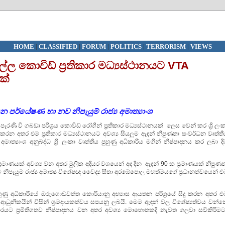
HOME
|
CLASSIFIED
|
FORUM
|
POLITICS
|
TERRORISM
|
VIEWS
්ල කොවිඩ් ප්‍රතිකාර මධ්‍යස්ථානයට VTA
ක්
න පර්යේෂණ හා නව නිපැයුම් රාජ්‍ය අමාත්‍යාංශ
රණි වී ගබඩා පරිශ්‍රය කොවිඩ් රෝගීන් ප්‍රතිකාර මධ්‍යස්ථානයක් ලෙස වෙන් කර ශ්‍රි ලං
ිදු කරන අතර එම ප්‍රතිකාර මධ්‍යස්ථානයට අවශ්‍ය සියලුම ඇඳන් නිපුණතා සංවර්ධන වෘත්ත
මාත්‍යාංශ අනුබද්ධ ශ්‍රි ලංකා වෘත්තීය පුහුණු අධිකාරීය මගින් නිෂ්පාදනය කර ලබා ද
ප්‍රමාණයක් අවශ්‍ය වන අතර මුලික අදියර වශයෙන් අද දින ඇඳන් 90 ක ප්‍රමාණයක් නිපුණ
නිපැයුම් රාජ්‍ය අමාත්‍ය විශේෂඥ වෛද්‍ය සීතා අරඹේපොල මහත්මියගේ ප්‍රධානත්වයෙන් 
පුහුණු අධිකාරීයේ ඔරුගොඩවත්ත කොරියානු අභ්‍යාස ආයතන පරිශ්‍රයේ සිදු කරන අතර එ
ධුනිකයින් විසින් ශ්‍රමදායකත්වය සපයනු ලබයි. මෙම ඇඳන් වල විශේෂ්‍යත්වය වන්න
යට ප්‍රමිතිගතව නිෂ්පාදනය වන අතර අවශ්‍ය මොහොතකදි නැවත ගලවා සවිකිරිමට