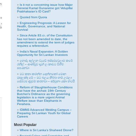
තන
Is it not a concerning issue how Major
General Kamal Gunaratne got Velupillai
Prabhakaran’s ID Card?
කා
Quoted from Quora
 ,
Engineering Prognosis: A Lesson for
Health, Governance, and National
ා
Survival
Since Article 83.ආ. of the Constitution
has not been amended to date, the
amendment to extend the term of judges
requires a referendum.
India’s Naval Expansion: A Golden
Opportunity for Sri Lankan Investors
හොරු අල්ලන වැඩේ ඉස්සරවෙලාම කරේ
රනිල් – ආණ්ඩුව දැන් ලංකාවට විහිළු
සපයනවා
මට කතා කරන්න දෙන්නකෝ මොන
මඟුලක්ද මේ – මට බලය තිබ්බා නම් උඹලා
සේරටම දඬුවම් කරනවා – අර්චුනා යකා නටයි
Reform of Slaughterhouse Conditions
that have the archaic 19th Century
Butcher’s Ordinance as the governing
legislation is a more urgent Animal
Welfare issue than Elephants in
Perahera.
IDMNS Advanced Welding Campus –
Preparing Sri Lankan Youth for Global
Careers
Most Popular
Where is Sri Lanka’s Shaheed Drone?
Beyond Cakes and Caregiving and