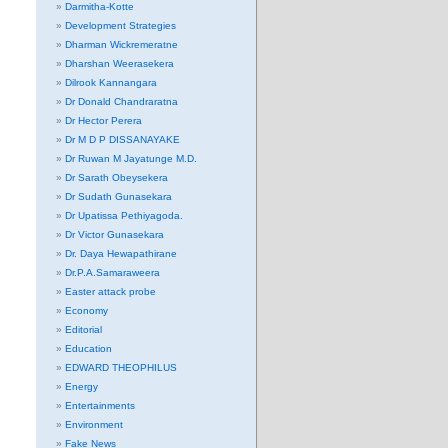
Darmitha-Kotte
Development Strategies
Dharman Wickremeratne
Dharshan Weerasekera
Dilrook Kannangara
Dr Donald Chandraratna
Dr Hector Perera
Dr M D P DISSANAYAKE
Dr Ruwan M Jayatunge M.D.
Dr Sarath Obeysekera
Dr Sudath Gunasekara
Dr Upatissa Pethiyagoda.
Dr Victor Gunasekara
Dr. Daya Hewapathirane
Dr.P.A.Samaraweera
Easter attack probe
Economy
Editorial
Education
EDWARD THEOPHILUS
Energy
Entertainments
Environment
Fake News