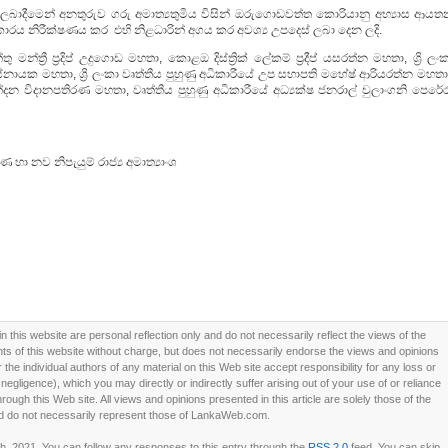
යට ලබාදීමෙන් අනතුරුව ගරු අමාත්‍යතුමිය විසින් ඔරුගොඩවත්ත කොරියානු අභ්‍යාස ආය
 ආකාරය නිරීක්ෂණය කර එහි නිළධාරින් අගය කර අවශ්‍ය උපදෙස් ලබා දෙන ලදි.
මන්ත්‍රී ප්‍රදිප් උදුගොඩ මහතා, කොළඔ දිස්ත්‍රික් ලේකම් ප්‍රදීප් යසරත්න මහතා, ශ්‍රි ලං
්නායක මහතා, ශ්‍රි ලංකා වෘත්තීය පුහුණු අධිකාරීයේ උප සභාපති මහේෂ් ආරියරත්න මහතා
දන විදානපතිරණ මහතා, වෘත්තීය පුහුණු අධිකාරීයේ අධ්‍යක්ෂ ජනරාල් චුලාංගනි පෙරේර
හා නව නිපැයුම් රාජ්‍ය අමාත්‍යාංශ
this website are personal reflection only and do not necessarily reflect the views of the
 of this website without charge, but does not necessarily endorse the views and opinions
he individual authors of any material on this Web site accept responsibility for any loss or
ligence), which you may directly or indirectly suffer arising out of your use of or reliance
ough this Web site. All views and opinions presented in this article are solely those of the
d do not necessarily represent those of LankaWeb.com.
, 2021. You can follow any responses to this entry through the
RSS 2.0
feed. You can skip