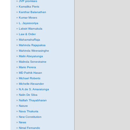
JVP promises
Kamalika Pieris
Kanthar Balanathan
Kumar Moses
L. Jayasooriya
Laksiri Warnakula
Law & Order
MahamahaRaja
Mahinda Rajapaksa
Mahinda Weerasinghe
Malin Abeyatunga
Malinda Seneviratne
Mario Perera
MD Pathik Hasan
Michael Roberts
Michelle Alexander
N.A.de S. Amaratunga
Nalin De Silva
Nalliah Thayabharan
Nature
Nava Thakuria
New Constitution
News
Nimal Fernando