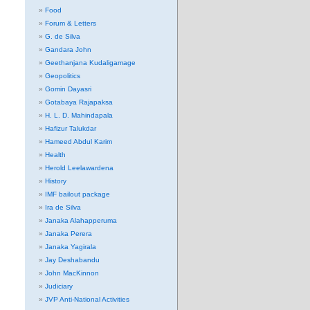
Food
Forum & Letters
G. de Silva
Gandara John
Geethanjana Kudaligamage
Geopolitics
Gomin Dayasri
Gotabaya Rajapaksa
H. L. D. Mahindapala
Hafizur Talukdar
Hameed Abdul Karim
Health
Herold Leelawardena
History
IMF bailout package
Ira de Silva
Janaka Alahapperuma
Janaka Perera
Janaka Yagirala
Jay Deshabandu
John MacKinnon
Judiciary
JVP Anti-National Activities