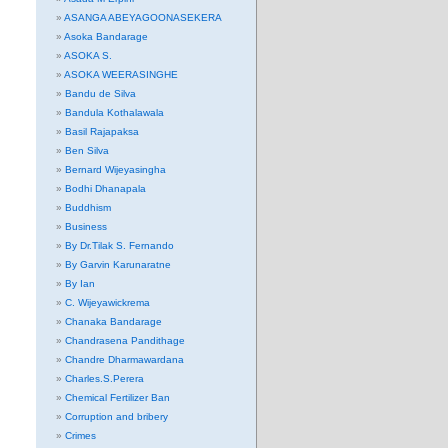
ASANGA ABEYAGOONASEKERA
Asoka Bandarage
ASOKA S.
ASOKA WEERASINGHE
Bandu de Silva
Bandula Kothalawala
Basil Rajapaksa
Ben Silva
Bernard Wijeyasingha
Bodhi Dhanapala
Buddhism
Business
By Dr.Tilak S. Fernando
By Garvin Karunaratne
By Ian
C. Wijeyawickrema
Chanaka Bandarage
Chandrasena Pandithage
Chandre Dharmawardana
Charles.S.Perera
Chemical Fertilizer Ban
Corruption and bribery
Crimes