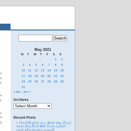
May 2021
M
T
W
T
F
S
S
1
2
3
4
5
6
7
8
9
10
11
12
13
14
15
16
කා
17
18
19
20
21
22
23
ීය
24
25
26
27
28
29
30
ිම
31
« Apr
Jun »
තා
Archives
එම
Archives
ම
ේ
Recent Posts
ද
71හැවිරිදි ප්‍රවීණ මලල ක්‍රීඩක අතුල ශ්‍රී ලාල්
මහතා කිලෝමීටර් 30ක විශේෂ මැරතන්
ධාවන අභියෝගයකට සැරසෙයි