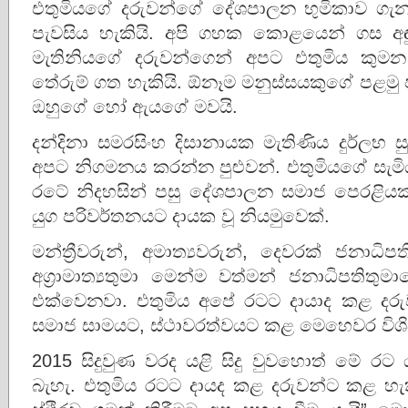
එතුමියගේ දරුවන්ගේ දේශපාලන භුමිකාව ගැන
පැවසිය හැකියි. අපි ගහක කොළයෙන් ගස අඳු
මැතිනියගේ දරුවන්ගෙන් අපට එතුමිය කු
තේරුම් ගත හැකියි. ඕනෑම මනුස්සයකුගේ පළමු
ඔහුගේ හෝ ඇයගේ මවයි.
දන්දිනා සමරසිංහ දිසානායක මැතිණිය දුර්ලභ 
අපට නිගමනය කරන්න පුළුවන්. එතුමියගේ සැමිය
රටේ නිදහසින් පසු දේශපාලන සමාජ පෙරළියක
යුග පරිවර්තනයට දායක වූ නියමුවෙක්.
මන්ත්‍රීවරුන්, අමාත්‍යවරුන්, දෙවරක් ජනාධිප
අග්‍රාමාත්‍යතුමා මෙන්ම වත්මන් ජනාධිපත
එක්වෙනවා. එතුමිය අපේ රටට දායාද කළ දරු
සමාජ සාමයට, ස්ථාවරත්වයට කළ මෙහෙවර විශිෂ
2015 සිදුවුණ වරද යළි සිදු වුවහොත් මේ රට
බැහැ. එතුමිය රටට දායද කළ දරුවන්ට කළ 