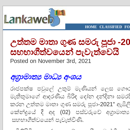
HOME
|
CLASSIFIED
|
FO
උත්තම මාතා ගුණ සමරු පූජා -202
සහභාගීත්වයෙන් පැවැත්වෙයි
Posted on November 3rd, 2021
අග්‍රාමාත්‍ය මාධ්‍ය අංශය
රාජපක්ෂ පවුලේ උතුම් මැණියන් ලෙස ගෞරව
මැතිතුමාගේ ආදරණීය බිරිඳ දෝන දන්දිනා සමරස
කරන උත්තම මාතා ගුණ සමරු පූජා-2021” ඇඹිලි
කේන්ද්‍රයේ දී අද (02) පස්වරුවේ අග්‍රාමා
සහභාගීත්වයෙන් පැවැත්විණි.