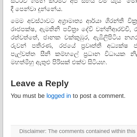
ස්ථිරව ගමන් කිරීමට අප සහය වීම යැයි” 
දී පෙන්වා දුන්නේය.
මෙම අවස්ථාවට අග්‍රාමාත්‍ය ආර්යා ශිරන්ති වික්
රාජපක්ෂ, ඇමතිනි පවිත්‍රා දේවි වන්නිආරච්චි,
රත්වත්තේ, ජානක වක්කුඹුර, ඇඹිලිපිටිය නගර
රුවන් පතිරණ, රජයේ ප්‍රවෘත්ති අධ්‍යක්
පැල්වත්ත සීනි කම්හලේ ප්‍රධාන විධායක නිල
මහත්මීහු ඇතුළු පිරිසක් එක්ව සිටියහ.
Leave a Reply
You must be
logged in
to post a comment.
Disclaimer: The comments contained within this 