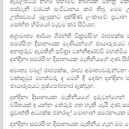
ඇඹිලිපිටිය නගර සභාවේ නාගරික මන්ත්‍රී ක
පස්වැනි වරටත් සංවිධානය කර තිබූ මෙම 
උත්සවයේ මුලසුනට දක්ෂිණ ලංකාවේ ප්‍රධ
සෝභිත හිමියෝ වැඩම කර සිටියහ.
අග්‍රාමාත්‍ය ආර්යා ශිරන්ති වික්‍රමසිංහ රාජපක
සමරසිංහ දිසානායක මෑණියන්ගේ ඡායාරූපයට ප
අනතුරුව ඇමතිනි පවිත්‍රා වන්නිආරච්චි මහත්මි
දන්දිනා සමරසිංහ දිසානායක මැතිනියගේ ගුණ සි
අමාත්‍ය චමල් රාජපක්ෂ, රාජ්‍ය අමාත්‍යවරුන
වක්කුඹුර මහත්වරු ද මෙහි දී දෝන දන්දිනා 
ඡායාරූපයට පුෂ්පෝපහාර දැක්වූහ.
දන්දිනා දිසානායක මැතිනියගේ දරුවන්ගෙන
චරිතයක් ද යන්න තේරුම් ගත හැකි යැයි ගුණ ස
ප්‍රවෘත්ති අධ්‍යක්ෂ ජනරාල් මොහාන් සමරනාය
දන්දිනා සමරසිංහ දිසානායක මැතිනිය ගැන මම 