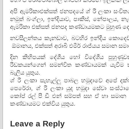
අපි ඇමරිකාඑක්සත් ජනපදයේ ශ් රී ලංකා සංච
නමුත් බංග්ලා, ඉන්දියාව, පාකිස්, නේපාලය, නැමී
ඇමරිකා එක්සත් ජනපද කණ්ඩායමකට මුහුණ ද
නවසීලන්තය කැනඩාව, බටහිර ඉන්දීය කොදෙව්
ඕමානය, එක්සත් අරාබි එමීර් රාජ්යය සමාන 
දින කිහිපයක් දේශීය හෝ විදේශීය පුහුණුව
රීඩකයන්ගෙන් සමන්විත කණ්ඩායමක් යැවීම 
බැලිය යුතුය.
ශ් රී ලංකා සැහැල්ලු පාබල හමුදාවේ අපේ දක
පෙරේරා, ශ් රී ලංකා යුද හමුදා සේවා සංස්ථ
කෝප් රල් පී ඩී එන් සම්පත් සහ ඒ හා සමා
කණ්ඩායමට එක්විය යුතුය.
Leave a Reply