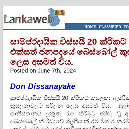
HOME
|
CLASSIFIED
|
FO
සාම්ප්රදායික විස්සයි 20 ක්රික
එක්සත් ජනපදයේ බේස්බෝල් ක
ලෙස අසමත් විය.
Posted on June 7th, 2024
Don Dissanayake
සාම්ප්රදායික විස්සයි 20 ක්රිකට් කුසලතා ඇ
කුසලතාවලට සරිලන ලෙස අසමත් විය. ලෝක 
පාකිස්තානය ලකුණු රැස් කිරීමට අසීරු ව
බේස්බෝල් ක් රීඩාවේ ශිල්පීය ක් රම මිශ් ර කර
හෝ ප් රෝටෝබෝල් භාවිතා කරමින් ඉලක්ක ලකු