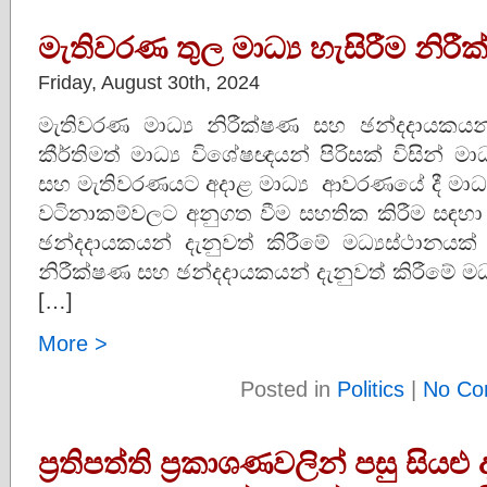
මැතිවරණ තුල මාධ්‍ය හැසිරීම නිරී
Friday, August 30th, 2024
මැතිවරණ මාධ්‍ය නිරීක්ෂණ සහ ඡන්දදායකයන් 
කීර්තිමත් මාධ්‍ය විශේෂඥයන් පිරිසක් විසින් ම
සහ මැතිවරණයට අදාළ මාධ්‍ය ආවරණයේ දී මාධ්‍ය ආ
වටිනාකම්වලට අනුගත වීම සහතික කිරීම සඳහා 
ඡන්දදායකයන් දැනුවත් කිරීමේ මධ්‍යස්ථානයක්
නිරීක්ෂණ සහ ඡන්දදායකයන් දැනුවත් කිරීමේ ම
[…]
More >
Posted in
Politics
|
No Co
ප‍්‍රතිපත්ති ප‍්‍රකාශණවලින් පසු සිය