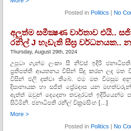
More >
Posted in
Politics
|
No Co
අලුත්ම සමීක්‍ෂණ වාර්තාව එයි.. සජ
රනිල් J හැඩැති සීඝ‍්‍ර වර්ධනයක.. න
Thursday, August 29th, 2024
උපුටා ගැන්ම ලංකා සී නිව්ස් ඉදිරි ජනාධි
ප්‍රතිපත්ති ආයතනය විසින් සිදු කරන ලද මත
විසින් එලි දක්වා තිබේ. එම මත විමසුම 
දිසානායක හා සජිත් ප්‍රේමදාස යන මහත්වරුන්
ඇත්ත් ඔවුන් දෙදෙනා තවදුරටත් ඉදිරියෙන්
සිටිමිනි. ජනාධිපති රනිල් වික්‍රමසිංහ […]
More >
Posted in
Politics
|
No Co