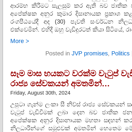
ආරම්භ කිරීමට සැලසුම් කර ඇති බව ජාතික
අපේක්ෂක අනුර කුමාර දිසානායක ප්‍රකාශ ක
රංගපීඨයේදී අද (30) පැවති සංවර්ධන නිල
එක්වෙමින්. එහිදී ඔහු වැඩිදුරටත් කියා සිටියේ,
More >
Posted in
JVP promises
,
Politics
සෑම මාස හයකට වරක්ම වැටුප් වැඩ
රාජ්‍ය සේවකයන් අමතමින්…
Friday, August 30th, 2024
උපුටා ගැන්ම ලංකා සී නිව්ස් රාජ්‍ය සේවකයන
වැටුප් වැඩිවීමක් ලබා දෙන බව ජාතික 
අපේක්ෂක අනුර දිසානායක මහතා සඳහන් කරය
නිලධාරීන්ගේ සමුළුවක් අමතමින් හෙතෙම ම