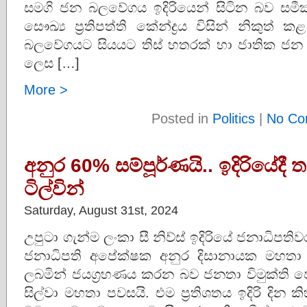
සමගි ජන බලවේගය ඉදිරියෙන් සිටින බව සමීක
සෞඛ්‍ය ප්‍රතිපත්ති කේන්ද්‍රය විසින් නිකු
බලවේගයට සියයට තිස් හතරක් හා ජාතික ජන
ලෙස […]
More >
Posted in
Politics
|
No Co
අනුර 60% සම්පූර්ණයි.. ඉදිරියේදී
ටිල්වින්
Saturday, August 31st, 2024
උපුටා ගැන්ම ලංකා සී නිව්ස් ඉදිරියේ ජනාධි
ජනාධිපති අපේක්ෂක අනුර දිසානායක මහතා 6
ලබමින් ජයග්‍රහණය කරන බව ජනතා විමුක්ති පෙර
සිල්වා මහතා පවසයි. එම ප්‍රතිශතය ඉදිරි දින