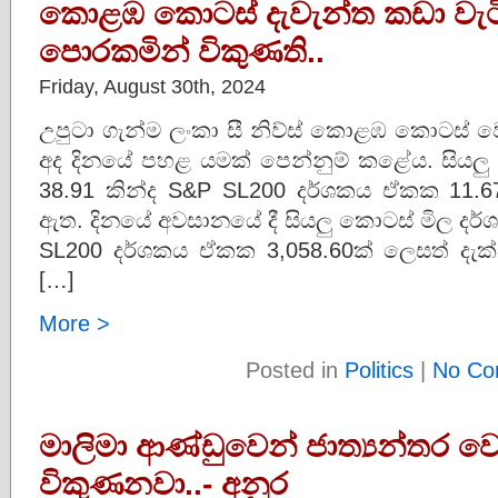
කොළඹ කොටස් දැවැන්ත කඩා ව
පොරකමින් විකුණති..
Friday, August 30th, 2024
උපුටා ගැන්ම ලංකා සී නිව්ස් කොළඹ කොටස්
අද දිනයේ පහළ යමක් පෙන්නුම් කළේය. සියල
38.91 කින්ද S&P SL200 දර්ශකය ඒකක 11.6
ඇත. දිනයේ අවසානයේ දී සියලු කොටස් මිල දර
SL200 දර්ශකය ඒකක 3,058.60ක් ලෙසත් දැ
[…]
More >
Posted in
Politics
|
No Co
මාලිමා ආණ්ඩුවෙන් ජාත්‍යන්තර
විකුණනවා..- අනුර