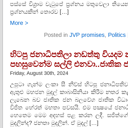
පස්සේ විශ්‍රාම වැටුපේ ප්‍රශ්නය මතුවෙලා තියෙන
ප්‍රශ්නයකින් තොරව […]
More >
Posted in
JVP promises
,
Politics
හිටපු ජනාධිපතිලා නඩත්තු වියදම
පහසුවෙන්ම සල්ලි එනවා..ජාතික
Friday, August 30th, 2024
උපුටා ගැන්ම ලංකා සී නිව්ස් හිටපු ජනාධිපති
ඇතුළු මහජන මුදල් කාබාසිනියා කිරීම නතර 
ලැබෙන බව ජාතික ජන බලවේග ජාතික විධායක 
විජිත හේරත් මහතා පවසයි. එම පක්‍ෂයේ ජනා
හෙතෙම මෙම අදහස් පළ කරන ලදී. සජිත්ග
මුදලින්ද? ජනතා මුදලින්. ඒ මුදල් […]