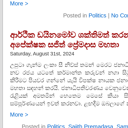
More >
Posted in
Politics
|
No Co
ආර්ථික ඩයිනමෝව ශක්තිමත් කරන
අපේක්ෂක සජිත් ප්‍රේමදාස මහතා
Saturday, August 31st, 2024
උපුටා ගැන්ම ලංකා සී නිව්ස් තමන් මෙරට ජනාධි
නව රජය යටතේ කර්මාන්ත කරුවන් නගා සිටු
කිරීමට පියවර ගන්නේ යැයි විපක්ෂ නායක ජනාධ
මහතා සඳහන් කරයි. ජනාධිපතිවරණය වෙනුවෙන් 
රැළියක් අමතමින් හෙතෙම මෙසේ කියා ස
සම්පූර්ණයෙන් ඉවත් කරනවා. ළඟදීම ඔබලාගේ 
More >
Posted in
Politics
,
Sajith Premadasa
,
Sam