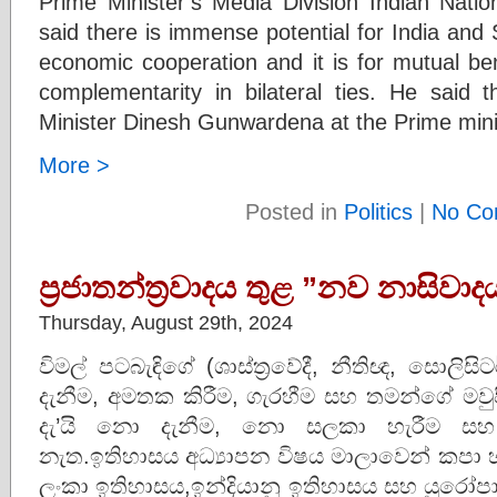
Prime Minister’s Media Division Indian Nation
said there is immense potential for India and 
economic cooperation and it is for mutual ben
complementarity in bilateral ties. He said
Minister Dinesh Gunwardena at the Prime mini
More >
Posted in
Politics
|
No Co
ප‍්‍රජාතන්ත‍්‍රවාදය තුළ ”නව නාසිවාද
Thursday, August 29th, 2024
විමල් පටබැඳිගේ (ශාස්ත‍්‍රවේදී, නීතිඥ, සොල
දැනීම, අමතක කිරීම, ගැරහීම සහ තමන්ගේ මවුප
දැ’යි නො දැනීම, නො සලකා හැරීම ස
නැත.ඉතිහාසය අධ්‍යාපන විෂය මාලාවෙන් කපා 
ලංකා ඉතිහාසය,ඉන්දියානු ඉතිහාසය සහ යුරෝපා