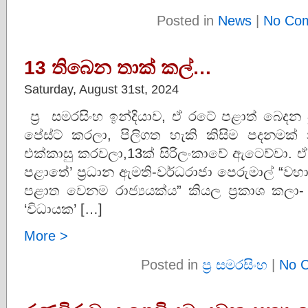
Posted in
News
|
No Co
13 තිබෙන තාක් කල්…
Saturday, August 31st, 2024
ප්‍ර සමරසිංහ ඉන්දියාව, ඒ රටේ පළාත් බෙදන දු
පේස්ට් කරලා, පිලිගත හැකි කිසිම පදනමක්
එක්කාසු කරවලා,13ක් සිරිලංකාවේ ඇටෙව්වා. 
පළාතේ’ ප්‍රධාන ඇමති-වර්ධරාජා පෙරුමාල් “වහාම
පළාත වෙනම රාජ්‍යයක්ය” කියල ප්‍රකාශ කල
‘විධායක’ […]
More >
Posted in
ප්‍ර සමරසිංහ
|
No 