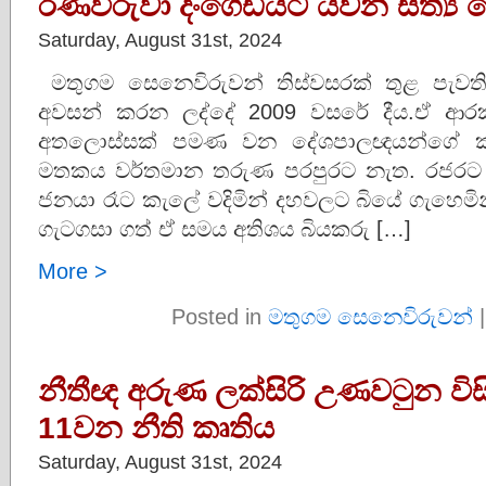
රණවිරුවා දංගෙඩියට යවන සත්‍
Saturday, August 31st, 2024
මතුගම සෙනෙවිරුවන් තිස්වසරක් තුළ පැවති
අවසන් කරන ලද්දේ 2009 වසරේ දීය.ඒ ආර
අතලොස්සක් පමණ වන දේශපාලඥයන්ගේ කැප
මතකය වර්තමාන තරුණ පරපුරට නැත. රජරට ප්
ජනයා රෑට කැලේ වදිමින් දහවලට බියේ ගැහෙමි
ගැටගසා ගත් ඒ සමය අතිශය බියකරු […]
More >
Posted in
මතුගම සෙනෙවිරුවන්
නීතීඥ අරුණ ලක්සිරි උණවටුන විසි
11වන නීති කෘතිය
Saturday, August 31st, 2024