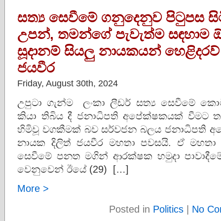
සත්‍ය සෙවීමේ ගනුදෙනුව පිටුපස ස
උපන්, තමන්ගේ පැවැත්ම සඳහාම ඕ
සූදානම් සියලු නායකයන් හෙළිදරව් ක
ජයවීර
Friday, August 30th, 2024
උපුටා ගැන්ම ලංකා ලීඩර් සත්‍ය සෙවීමේ කො
කියා තිබිය දී ජනාධිපති අපේක්ෂකයක් වීමට 
හිමිවූ වගකීමක් බව සර්වජන බලය ජනාධිපති 
නායක දිලිත් ජයවීර මහතා පවසයි. ඒ මහතා 
සෙවීමේ පනත මගින් ආරක්ෂක හමුදා පාවාදීමේ
වෙනුවෙන් ඊයේ (29) […]
More >
Posted in
Politics
|
No Co