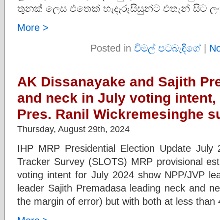
තුනක් ලෙස එතෙක් හැදෑරූසිසුන්ට එතැන් සිට ල
More >
Posted in
විමල් පටබැඳිගේ
|
N
AK Dissanayake and Sajith Pr
and neck in July voting intent,
Pres. Ranil Wickremesinghe s
Thursday, August 29th, 2024
IHP MRP Presidential Election Update July 
Tracker Survey (SLOTS) MRP provisional estim
voting intent for July 2024 show NPP/JVP l
leader Sajith Premadasa leading neck and n
the margin of error) but with both at less tha