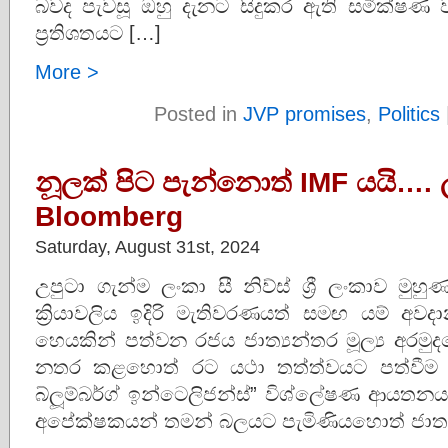
බවද පැවසූ ඔහු දැනට සිදුකර ඇති සමීක්ෂණ ව
ප්‍රතිශතයට […]
More >
Posted in
JVP promises
,
Politics
නූලක් පිට පැන්නොත් IMF යයි….
Bloomberg
Saturday, August 31st, 2024
උපුටා ගැන්ම ලංකා සී නිව්ස් ශ්‍රී ලංකාව මුහුණ
ක්‍රියාවලිය ඉදිරි මැතිවරණයත් සමඟ යම් අ
හෙයකින් පත්වන රජය ජාත්‍යන්තර මූල්‍ය අරම
නතර කළහොත් රට යථා තත්ත්වයට පත්වීම 
බ්ලූම්බර්ග් ඉන්ටෙලිජන්ස්” විශ්ලේෂණ ආයතන
අපේක්ෂකයන් තමන් බලයට පැමිණියහොත් ජාත්‍ය