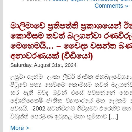
Comments »
මාලිමාවේ ප්‍රතිපත්ති ප්‍රකාශයෙන් 
කොමිසම තවත් බලගන්වා රණවිරු
මෙහෙමයි… – වෛද්‍ය වසන්ත බණ
අනාවරණයක් (වීඩියෝ)
Saturday, August 31st, 2024
උපුටා ගැන්ම ලංකා ලීඩර් ජාතික ජනබලවේගයේ ප්
පිටුවේ සත්‍ය සෙවීමේ කොමිසම තවත් බලගන්ව
කර ඇති බවද ඔවුන් එසේ පවසන්නේ කෙසේ
දේශහිතෛෂී ජාතික ව්‍යාපාරයේ මහ ලේකම් 
පවසයි. 2002 සටන්විරාම ගිවිසුමට එරෙහිව සහ
විමුක්ති පෙරමුණ ඉටුකළ මහා භූමිකාව […]
More >