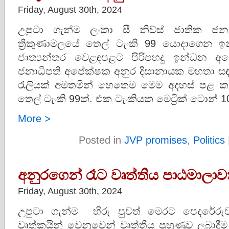
Friday, August 30th, 2024
උපුටා ගැන්ම ලංකා සී නිව්ස් ජාතික 
ත්‍රිකුණාමලයේ තෙල් ටැංකි 99 යොදාගෙන ඉ
ජාත්‍යන්තර වෙළඳපළට පිරිපහදු ඉන්ධන
ජනාධිපති අපේක්ෂක අනුර දිසානායක මහතා ස
රැලියක් අමතමින් හෙතෙම මෙම අදහස් පළ කළ
තෙල් ටැංකි 99ක්. එක ටැංකියක මෙට්‍රික් ටොන් 
More >
Posted in
JVP promises
,
Politics
අනුරගෙන් රෑට වෘත්තිය පාඨමාලාව
Friday, August 30th, 2024
උපුටා ගැන්ම හිරු පුවත් මෙරට පෙදරේරුවන් 
වෘත්කයින් වෙනුවෙන් වෘත්තීය පුහුණුව ලබාදීම 