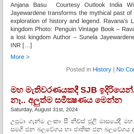
Anjana Basu Courtesy Outlook India Wit
Jayewardene transforms the mythical past of S
exploration of history and legend. Ravana’s 
kingdom Photo: Penguin Vintage Book – Rava
a lost kingdom Author – Sunela Jayewardene
INR […]
More >
Posted in
History
|
No Co
මහ මැතිවරණයකදී SJB ඉදිරියෙන්
නෑ.. අලුත්ම සමීක්‍ෂණය මෙන්න
Saturday, August 31st, 2024
උපුටා ගැන්ම ලංකා සී නිව්ස් ජූලි මාසයේදී 
සමගි ජන බලවේගය හා ජාතික ජන බලවේගය අත