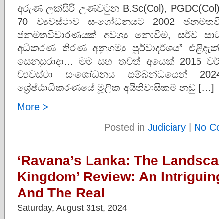
අරුණ ලක්සිරි උණවටුන B.Sc(Col), PGDC(Col) න
70 ව්‍යවස්ථාව සංශෝධනයට 2002 ජනමතවි
ජනමතවිචාරණයක් අවශ්‍ය නොවීම, සර්ව සා
අධිකරණ තිරණ අනුගම්‍ය පූර්වාදර්ශය” එළිදැක
සෙනසුරාදා… මම සහ තවත් අයෙක් 2015 වර්
ව්‍යවස්ථා සංශෝධනය සම්බන්ධයෙන් 2
ශ්‍රේෂ්ඨාධිකරණයේ මූලික අයිතිවාසිකම් නඩු […]
More >
Posted in
Judiciary
|
No C
‘Ravana’s Lanka: The Landsca
Kingdom’ Review: An Intriguin
And The Real
Saturday, August 31st, 2024