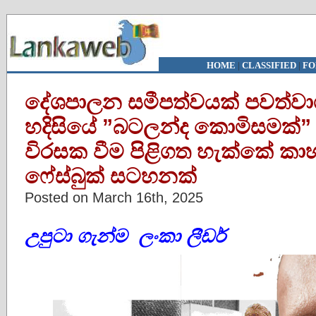
HOME
|
CLASSIFIED
|
FO
දේශපාලන සමීපත්වයක් පවත්වාග
හදිසියේ ”‍බටලන්ද කොමිසමක්”
විරසක වීම පිළිගත හැක්කේ කා
ෆේස්බුක් සටහනක්
Posted on March 16th, 2025
උපුටා ගැන්ම ලංකා ලීඩර්