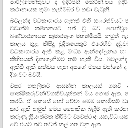
පාර්ලිමේන්තුවට ද ඉදිරිපත් කෙරිනි.එය ඉද
කථානායක තුමා හැඟීම්බර වී හඬා වැටුනි.
බටලන්ද වධකාගාරය ගැනත් එහි කෲරත්වයට පත් ක
වඩාත්ම කම්පනයට පත් වූ බව පෙන්වූවේ හ
බණ්ඩාරනායක කුමාරතුංග මහත්මියයි. නමුත්
කාලය තුළ කිසිදු චූදිතයෙකුට එරෙහිව දඬු
වධකාගාරය ඇති කළ මාධ්‍ය ආන්දෝලනය හා කම
කිහිපයක් දිනාගැනීමට නම් හැකි විය. බටලන්
ඇතිවී ඇති තත්වය ගැන අපගේ මතය වන්නේ 
දිශාවට බවයි.
වසර හතලිකට ආසන්න කාලයක් ගතවී ඇ
සාක්ෂිකරුවන්/වගකිවයුත්තන් මිය ගොස් ඇත. 
කරයි. ඒ කෙසේ හෝ වේවා මෙම කොමිසම් වාර්තා
කර ඇති නමුත් මෙය නෛතික බැඳීම් ඇති කරන
කරුණු ක‍්‍රියාත්මක කිරීමට ව්‍යවස්ථාදායක,විධායක 
වේ.එයට තව තවත් කල් ගත වනු ඇත.