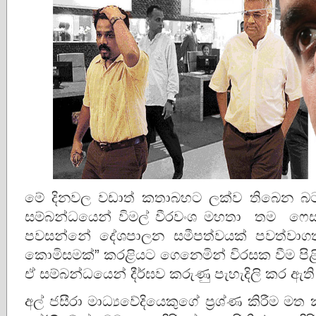
මේ දිනවල වඩාත් කතාබහට ලක්ව තිබෙන බට
සම්බන්ධයෙන් විමල් වීරවංශ මහතා තම ෆෙස්
පවසන්නේ දේශපාලන සමීපත්වයක් පවත්වාගත් 
කොමිසමක්”‍ කරළියට ගෙනෙමින් විරසක වීම පි
ඒ සම්බන්ධයෙන් දීර්ඝව කරුණු පැහැදිලි කර ඇ
අල් ජසීරා මාධ්‍යවේදියෙකුගේ ප‍්‍රශ්ණ කිරීම 