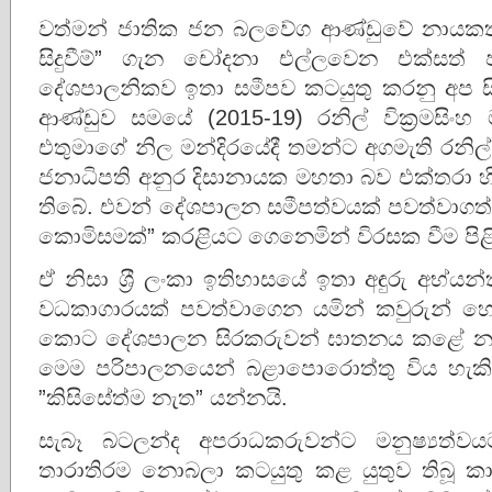
වත්මන් ජාතික ජන බලවේග ආණ්ඩුවේ නායකත්
සිදුවීම්”‍ ගැන චෝදනා එල්ලවෙන එක්සත
දේශපාලනිකව ඉතා සමීපව කටයුතු කරනු අප 
ආණ්ඩුව සමයේ (2015-19) රනිල් වික‍්‍රමසිංහ මහ
එතුමාගේ නිල මන්දිරයේදී තමන්ට අගමැති රනිල
ජනාධිපති අනුර දිසානායක මහතා බව එක්තරා හිට
තිබේ. එවන් දේශපාලන සමීපත්වයක් පවත්වාගත් ද
කොමිසමක්”‍ කරළියට ගෙනෙමින් විරසක වීම ප
ඒ නිසා ශ‍්‍රී ලංකා ඉතිහාසයේ ඉතා අඳුරු අභ
වධකාගාරයක් පවත්වාගෙන යමින් කවුරුන් හ
කොට දේශපාලන සිරකරුවන් ඝාතනය කළේ නම් ඒ
මෙම පරිපාලනයෙන් බළාපොරොත්තු විය හැකි
”‍කිසිසේත්ම නැත”‍ යන්නයි.
සැබෑ බටලන්ද අපරාධකරුවන්ට මනුෂ්‍යත්
තාරාතිරම නොබලා කටයුතු කළ යුතුව තිබූ කා