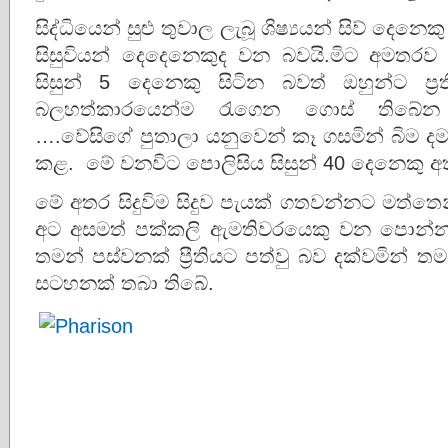
සිද්ධියෙන් සුළු තුවාල ලැබූ ශිෂ්‍යයන් සිව් දෙනෙකු
සිසුවියන් දෙදෙනෙකුද වන බවයි.මිට අමතරව හ
සිසුන් 5 දෙනෙකු සිටින බවත් ඔහුන්ට ප්‍
බලහත්කාරයෙන්ම රැගෙන ගොස් තිබේන බව
….වේසිගේ පුතාලා යනුවෙන් කෑ ගසමින් බිම ද
කළ. මේ වනවිට පොලිසිය සිසුන් 40 දෙනෙකු අ
මේ අතර සිදුවිම සිදුව පැයක් ගතවන්නට මත්ත
අට අසමත් පක්කලි ඇමතිවරයෙකු වන පොන්න හ
තමන් පස්වනක් ප්‍රීතියට පත්වු බව දක්වමින්
සටහනක් තබා තිබේ.