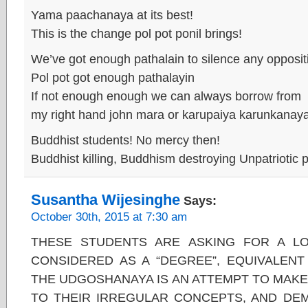
Yama paachanaya at its best!
This is the change pol pot ponil brings!
We’ve got enough pathalain to silence any opposit
Pol pot got enough pathalayin
If not enough enough we can always borrow from
my right hand john mara or karupaiya karunkana
Buddhist students! No mercy then!
Buddhist killing, Buddhism destroying Unpatriotic p
Susantha Wijesinghe
Says:
October 30th, 2015 at 7:30 am
THESE STUDENTS ARE ASKING FOR A 
CONSIDERED AS A “DEGREE”, EQUIVALENT
THE UDGOSHANAYA IS AN ATTEMPT TO MAK
TO THEIR IRREGULAR CONCEPTS, AND DEM