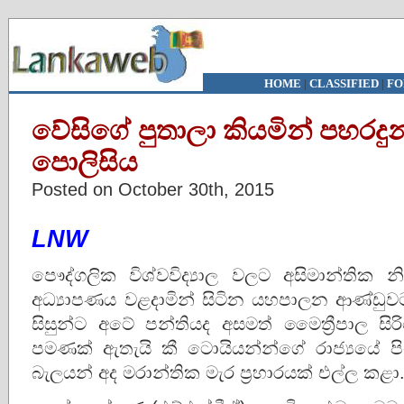
HOME
|
CLASSIFIED
|
FO
වේසිගේ පුතාලා කියමින් පහරදුන් 
පොලිසිය
Posted on October 30th, 2015
LNW
පෞද්ගලික විශ්වවිද්‍යාල වලට අසිමාන්තික 
අධ්‍යාපණය වළදාමින් සිටින යහපාලන ආණ්ඩු
සිසුන්ට අටේ පන්තියද අසමත් මෛත්‍රීපාල
පමණක් ඇතැයි කී ටොයියන්න්ගේ රාජ්‍යයේ පි
බැලයන් අද මරාන්තික මැර ප්‍රහාරයක් එල්ල කළා