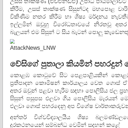
උසස් තාක්ෂණ (එච්එන්ඩීඒ) උපාධි පාඨමාලාවට
කිරීම, උසස් තාක්ෂණ සිසුන්ටද මහපොළ වාරික
විකිණීම නතර කිරීම හා ශිෂ්‍ය මර්දනය නැව
ඉල්ලමින් ඔවුහු විරෝධතාවයේ නිරතවූ අත
බැලයන් එම සිසුන් ට සිය බැටන් පොලු කැඩෙනතු
වේසිගේ පුතාලා කියමින් පහරදුන් මෛ
කොළඹ කොටුවේ සිට පෙළපාළියකින් කොළඹ ව
ප්‍රතිපාදන කොමිෂන් කාර්යාලය වෙත ගොස් ඒ
අතර ඔවුන් පළවා හැරීම සඳහා පොලිසිය ජල ප්‍රහ
සිසුන් පසුපස එලවා ගිය පොලිසිය මැරයන් මෙ
එලවා ගොස් පහරදෙනු අප විශේෂ වාර්තාකරුවන්
අන්තර් විශ්වවිද්‍යාලයීය ශිෂ්‍ය බලමණ
දුරකථනයෙන් සම්බන්ධ වෙමින් සදහන් කළේ