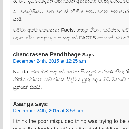
3. තම දරුදෙදෙනා නොතකා අනුන්ගේ ගෑනු ගෙදරගෙන
4. පොලිසියට නොගොස් නීතිය අතටගෙන අනාචා
යාම​
මේවා අපට පෙනෙන Facts. ගහපු ඒවා , තර්ජන​, 
හැක​. ඒවා අනුව ඉහත සඳහන් FACTS වෙනස් වේ ද 
chandrasena Pandithage
Says:
December 24th, 2015 at 12:25 am
Nanda, මම ඔබ සදහන් කරන සියලුම කරුණු නිවැරදි 
නීතිය රජයන සමාජයක සිදුවිය යුතු දෙය ඔබ මනාව
යුත්තේ එයයි.
Asanga
Says:
December 24th, 2015 at 3:53 am
I think the poor misguided thing was trying to be
guy with a tender heart) and it sort of backfired on 