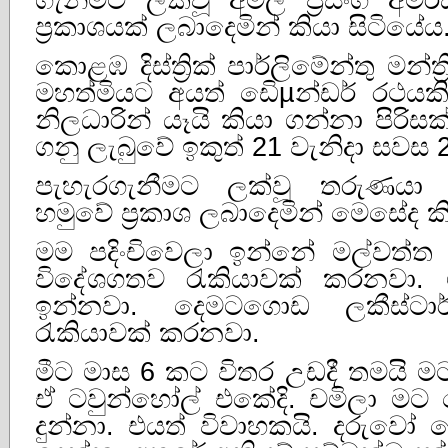
ප්‍රකාශයක්‌ ලබාදෙමින් කියා සිටියේය
කොළඹ දිස්‌ත්‍රික්‌ පාර්ලිමේන්තු මන්ත්‍ර
මහත්මියට අයත් ඩිෙµන්ඩර් රථයක
නිලධාරින් යෑයි කියා ගන්නා පිරි
ගනු ලැබුවේ ඉකුත් 21 වැනිදා සවස
පැහැරගැනීමට ලක්‌වූ තරුණය
හමුවේ ප්‍රකාශ ලබාදෙමින් මෙසේද ක
මම පදිංචිවෙලා ඉන්නේ මල්වත්ත
විදේශගතව රැකියාවක්‌ කරනවා. ම
ඉන්නවා. දෙමටගොඩ ලකීස්‌ට
රැකියාවක්‌ කරනවා.
මීට මාස 6 කට විතර උඩදී තමයි 
ඒ ටවුන්හෝල් එකේදි. චමිලා මට
දුන්නා. එයත් විවාහකයි. දරුවෝ ද