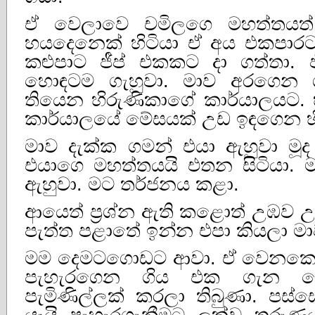
ඒ වෙලාවෙ චමිලගෙ මහත්තය
හයදෙනෙක්‌ හිටියා ඒ අය එකපාර
කළුපාට ජීප් එකකට දා ගත්තා. 
හොඳටම ගැහුවා. මාව අරගෙන
තියෙන හිරුණිකාගේ කාර්යාලයට. හිර
කාර්යාලයේ මේසයක්‌ උඩ ඉඳගෙන හි
මාව දැක්‌ක ගමන් එයා ඇහුවා මූද 
එයාගෙ මහත්තයයි එතන සිටියා. මන්
ඇහුවා. මට තර්ජනය කළා.
ආයෙත් ප්‍රශ්න ඇති කළොත් උඹව උස
පැත්ත පළාතේ ඉන්න එපා කියලා මාව
මම දෙමටගොඩට ආවා. ඒ වෙනකොට
පැහැරගෙන ගිය එක ගැන ද
පැමිණිල්ලක්‌ කරලා තිබුණා. පස
යෑයි පැහැරගැනීමට ලක්‌වූ තරුණය