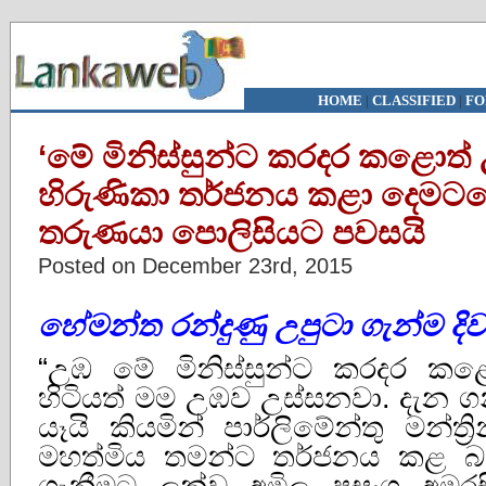
HOME
|
CLASSIFIED
|
FO
‘මේ මිනිස්‌සුන්ට කරදර කළොත්
හිරුණිකා තර්ජනය කළා දෙමටග
තරුණයා පොලිසියට පවසයි
Posted on December 23rd, 2015
හේමන්ත රන්දුණු
උපුටා
ගැන්ම
දි
“උඹ මේ මිනිස්‌සුන්ට කරදර 
හිටියත් මම උඹව උස්‌සනවා. දැන ගන
යෑයි කියමින් පාර්ලිමේන්තු මන්ත්‍රින
මහත්මිය තමන්ට තර්ජනය කළ බ
ගැනීමට ලක්‌වූ අමිල ප්‍රසංග අ