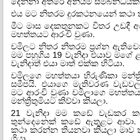
දෙන්නා අතරේ අනියම් සම්බන්ධයක
එය මට නිතරම දුරකථනයෙන් කථා 
මීට මාස දෙකතුනකට විතර උඩදී 
මහත්තයට ආරංචි වුණා.
චමිලට නිතර නිතරම ප්‍රශ්න ඇතිවෙ
මම පහුගිය 19 වැනිදා එයාව මගේ
වැනිදාත් එයා මාත් එක්‌ක හිටියා.
චමිලගෙ මහත්තයා හිරුණිකා මන්ත්
සමීපයි. එයාගෙ මැතිවරණ වැඩවල
මට ආරංචි වුණා චමිලාගෙ මහත්තයා 
මන්ත්‍රීතුමියට කිව්වා කියලා.
21 වැනිදා මම කඩේ වැඩකර කර
තුන්දෙනෙක්‌ කඩේ ඇතුළට ආවා. ඇව
කථා කරන්න තියනවා කියලා මාව
ගියා.