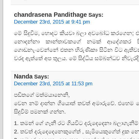
chandrasena Pandithage
Says:
December 23rd, 2015 at 9:41 pm
මේ සිදුවීම, හොදට කියවා බලා අවබෝධ කරගෙන; එහ
නොදන්නා කාන්තාවකගේ නමක් ආදේශකර ස
ගොඩනැංවෙන්නේ එතන හිරුණිකා සිටින විට ඇතිවන
වරද ඇත්තේ අප තුලය. මේ සිද්ධිය සම්බන්ධව නිවැරද
Nanda
Says:
December 23rd, 2015 at 11:53 pm
පඬිතගේ මත්මයානෙනි,
වෙන නම් දාන්න ගියොත් තවත් අමාරුවේ. එහෙම නො
සිදුවීම් පමනක් ගන්න​.
1. තමන් ගේ ගෑනී රට ගියවිට දරුදෙදෙනා බලාගැනීම
2. තවත් දරුදෙදෙනෙකුගේත් , සැමියෙකුගේත් දුක න