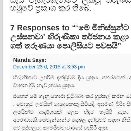
හමුවේ ප්‍රකාශ කර තිබේ.
7 Responses to “‘මේ මිනිස්‌සු
උස්‌සනවා’ හිරුණිකා තර්ජනය කළ
ගත් තරුණයා පොලිසියට පවසයි”
Nanda
Says:
December 23rd, 2015 at 3:53 pm
හිරුනිකාට උපරිම දන්ඩුව්ම් දිය යුතුය​. පහරගෙන්
වාහන දීම නැවැත්විය යුතුය​.
එහෙත් මේ ගෑනු හොරා චූටිබබා කර හුරතල් කරන මෙවැ
. මොහුට​ ලමයින් දෙදෙනෙකු සිටියදී, අසරණ බිරිඳ පිටර
ලමයින්ට ආදර්ශයක් ලෙස හිඳට හැසිරී ඇත​
අපරාධයකි.මෙවැන්නන්ට තදබල දන්ඩුවම් සඳහා නීති ප
මේ පුද්ගලයා කාමමිච්චාචාරයේ හැසිරී ඇත​.