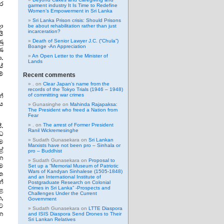
ර
garment industry It Is Time to Redefine
Women’s Empowerment in Sri Lanka
Sri Lanka Prison crisis: Should Prisons
ා
be about rehabilitation rather than just
incarceration?
ි
Death of Senior Lawyer J.C. (“Chula”)
ණු
Boange -An Appreciation
ණ
An Open Letter to the Minister of
.
Lands
ේ
මේ
Recent comments
.
on
Clear Japan’s name from the
records of the Tokyo Trials (1946 – 1948)
of committing war crimes
්
ය
Gunasinghe
on
Mahinda Rajapaksa:
The President who freed a Nation from
Fear
.
on
The arrest of Former President
.
Ranil Wickremesinghe
ධ
Sudath Gunasekara
on
Sri Lankan
ම
Marxists have not been pro – Sinhala or
ේ
pro – Buddhist
න
Sudath Gunasekara
on
Proposal to
ම
Set up a “Memorial Museum of Patriotic
Wars of Kandyan Sinhalese (1505-1848)
 ක
and an International Institute of
්
Postgraduate Research on Colonial
Crimes in Sri Lanka” -Prospects and
ුළ
Challenges Under the Current
,
Government
ට
Sudath Gunasekara
on
LTTE Diaspora
න
and ISIS Diaspora Send Drones to Their
Sri Lankan Relatives