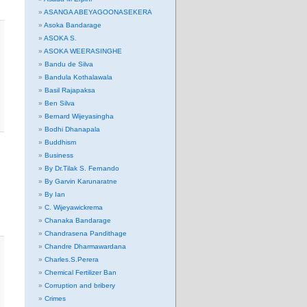
ASANGA ABEYAGOONASEKERA
Asoka Bandarage
ASOKA S.
ASOKA WEERASINGHE
Bandu de Silva
Bandula Kothalawala
Basil Rajapaksa
Ben Silva
Bernard Wijeyasingha
Bodhi Dhanapala
Buddhism
Business
By Dr.Tilak S. Fernando
By Garvin Karunaratne
By Ian
C. Wijeyawickrema
Chanaka Bandarage
Chandrasena Pandithage
Chandre Dharmawardana
Charles.S.Perera
Chemical Fertilizer Ban
Corruption and bribery
Crimes