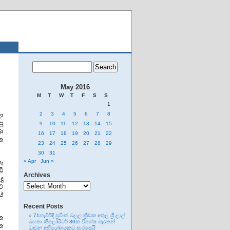
May 2016
M
T
W
T
F
S
S
1
2
3
4
5
6
7
8
ා
ු
9
10
11
12
13
14
15
ා
16
17
18
19
20
21
22
ක
23
24
25
26
27
28
29
30
31
« Apr
Jun »
ෑ
ි
Archives
ු
Archives
ට
ේ
Recent Posts
71හැවිරිදි ප්‍රවීණ මලල ක්‍රීඩක අතුල ශ්‍රී ලාල්
ක
මහතා කිලෝමීටර් 30ක විශේෂ මැරතන්
ක
ධාවන අභියෝගයකට සැරසෙයි