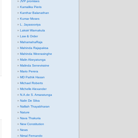
JVP promises
Kamalika Pieris
Kanthar Balanathan
Kumar Moses
L. Jayasooriya
Laksiri Warnakula
Law & Order
MahamahaRaja
Mahinda Rajapaksa
Mahinda Weerasinghe
Malin Abeyatunga
Malinda Seneviratne
Mario Perera
MD Pathik Hasan
Michael Roberts
Michelle Alexander
N.A.de S. Amaratunga
Nalin De Silva
Nalliah Thayabharan
Nature
Nava Thakuria
New Constitution
News
Nimal Fernando