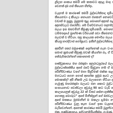
දුර්ලභ ශාකය තමයි මේ කතාවට අදාළ මාදං 
වෙනත් දඹ ගස් තියෙන හින්දා.
වැදගත් ම කාරණේ තමයි බුද්ධෝත්පාද භූමිය
තියෙනවා ද කියලා හොයන එකෙන් නෙවෙයි
වඩාත් ම සුදුසු. බුදුදහම තුළ බොහෝ අදහස් ප
අදහස්වලට එරෙහිව. මේ විවේචනයට පදනම්වුනු
බලය ඉස ඔසවමින් තිබුණු භූමියකයි. බොහෝ 
ධම්මපදයේ බ්‍රාහ්මණ වර්ගයක් පවා තිබෙනවා
බලවත් ව හිටියා. පසු කාලයක මෞර්ය බලය අවසන්
කියපු භාරද්වාජ ගෝත්‍රයට. ඉතින් බුද්ධෝත්ප
අතරින් පතර බමුණෙක් දෙන්නෙක් ගැන වංශක
සමාජ ක්‍රමයක් තිබුණු බවක් කියන්න බෑ. ඒ
තේරුම්කරන්නේ කොහොම ද?
පණ්ඩුකාභය මහ රජතුමා අනුරාධපුරයේ බලයට
බුද්ධොත්පත්තිය අපේ රටේ සිදුවුනා නම් ඒ 
පරිනිර්වාණය වගේ මහා සිදුවීමක් එක්ක සළ
මගධයට ගෙන ගොස් අශෝක ප්‍රමුඛ අයට උවම
මොකක්ද? අපි නිකම් උඩ බලාගෙන හිටියා ද?
ගැමුණු මහරජතුමා බලයට එන කොට බුද්ධ පර
සංඝායනාව පවත්වලා අවුරුදු 90 කට වැඩි නෑ.
කාලයෙනුත් අවුරුදු 22 ක් විතර සේන-ගුත්
ගොතපු බොරුව” අපේ මිනිස්සුන් ගේ ඔළුවලට 
අපේ මතකය මුළුමනින් ම මකලා දැම්මා නම් 
පරිනිර්වාණය වුනු තැන වගේ ඉතා වැදගත
බැරිවෙන්නේ. අනෙක් කාරණය තමයි බුදුන්
එක. පණ්ඩුකාභය, දේවානම්පියතිස්ස, ගැමුණ