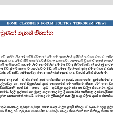
HOME
|
CLASSIFIED
|
FORUM
|
POLITICS
|
TERRORISM
|
VIEWS
බමුණන් ගැනත් හිතන්න
 දක්වා ලියූ දේ සම්බන්ධයෙන් යම් යම් ආකාරයේ ප්‍රතිචාර පාඨකයන්ගෙන් ලැබිල
 අදහස් ගැන යමක් කීම ප්‍රයෝජනවත් කියලා හිතෙනවා. කොහොම වුනත් ඒ අදහස් පළකරප
ේ ලේඛකයාට නෑ. මේ රටේ කොච්චරක් නම් වාද විවාද සිද්ධවෙනවා ද? කරුණු කාරණ
් වාද විවාදවලට කාලය වැයකරනවාට වඩා මේ ගමනේ දී ලබාගත් අත්දැකීම් පාඨකයන් එක්
හින්දා මේ දක්වා ඉස්මතුවෙලා තියෙන කරුණක් දෙකක් ගැන විතරක් යමක් කියන්නම්.
් අපේ නෑදෑයෝ – ඒ කියන්නේ අපේ සංස්කෘතික නෑදෑයෝ, හොයාගන්න පුළුවන්කමක් න
ල්ලවෙලා නෑ. අපේ බහුතරයක් අතර කොහොමත් මේ ඉන්දියාව කියන රට” ගැන වැඩ
විරෝධයක්” අපේ මස් – නහර – ඇට – ඇටමිදුළු තුළට පවා කා වැදිලා තියෙනවා. අවුරුද
මඩ්, දිල්ලි සුල්තාන් සහ මූගල් පාලන කාලවල දී නොකඩවා ඉන්දියානු උපමහාද්වීපය
න්න කොහොමත් අමාරුයි. මොකද මේ ලිපිපෙළින් පැහැදිළි කරපු විදිහට අපේ සංස්කෘතිය
ධ සමාජවල ඇවතුම් පැවතුම් එක්ක සසඳා බැලිය යුතුයි කියලා. ඒ වැඩේට අදාළ මූලි
ළා. මේ සිංහල අපි හැරුණම පාරම්පරික ව බෞද්ධ වෙලා තියෙන්නේ කහ මිනිස්සු කියන එ