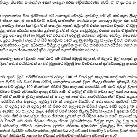
කියලා කියන්න සෑහෙන්න කෙස් පැළෙන තර්ක ඉදිරිපත්කරන්න වෙයි. ඒ, ඒ දඹ ගස හැ
 හඳුනාගන්න ඕන ත්‍රිපිටකයේ හරි අනෙකුත් බෞද්ධ ග්‍රන්ථවල හරි දඹ ගස් ගැන ලියල
 කියන එක. ඒ හා සම්බන්ධ සමාජ, සංස්කෘතික කාරණා ගැන හොයලා බලන එක තමය
ළ කෙරිලා තියෙන්නේ බ්‍රාහ්මණ සංකල්ප, අදහස්, පිළිගැනීම් එක්ක ගැටෙන විදිහට. ඒ බමු
 සමාජ පරිසරය සැකසිය යුත්තේ බ්‍රාහ්මණ බලය තහවුරුවුනු, එහෙම නැතිනම් බ්‍රාහ්ම
සූත්‍ර පවා බමුණන් හා ඔවුන් ගේ චර්යාවන් අරමුණු කරගෙන දේශනා කෙරිලා තියෙනවා
. බුද්ධ කාලයේ බලවත් ව සිටි භාරද්වාජ වගේ බමුණු ගෝත්‍ර පසු කාලවල දී පවා සමාජය
කරලා සුංගා අධිරාජ්‍යය පිහිටුවපු පුෂ්‍යමිත්‍ර සුංගා පිය පාර්ශ්වයෙන් අයිතිවෙන්නේ 
ාද භූමිය ගැන තීරණයකරද්දී අපිට බමුණන් ගැනත් හිතන්න වෙනවා.
තාවල සඳහන් වුනාට අපේ රටේ මේ විදිහේ බමුණු බලයක්, ඒ බලයට මුල් තැනැක් දුන
 විදිහේ සමාජ වටපිටාවක් නැතිව බුදුදහමට බමුණු මත විවේචනයක් අන්තර්ගතවුනු ආකාර
 ආවේ බුද්ධ පරිනිර්වාණයෙන් අවුරුදු 106 ක් විතර සුළු කාලයක් ගතවුනාට පස්සේ
මහා සිදුවීම මේ වගේ මහා රජවරු නොදන්නා දෙයක් වුනා කියලා හිතන්න අමාරුයි. බුද්
කන විට අවුරුදු 100 කියන්නේ එච්චර දීර්ඝ කාලයක් නෙවෙයි. මේ රටේ තිබුණු බුදුදහ
නා විදිහට අර්ථදක්වා ආපහු එව්වා නම්, ඒ දේවල් ඒ විදිහට වෙන කල් අපේ අය කළ
 අපි ඒ තරම් ම දුර්වල ජාතියක් ද? සිංහල අපි අපේ මහා නරේශ්වරයාණන් විදිහට සළක
ිනිර්වාණය සිදුවෙලා අවුරුදු 375 ක් ගතවුනා විතරයි. ඒ වෙනකොට තුන්වැනි ධර්
 ඒ අවුරුදු 90 න් අවුරුදු 44 ක් විතර රට අල්ලගෙන හිටියේ එළාර. ඉතිරි අවුරුදු 46
තික දෙන්නා රට පාලනය කළා. ඉතින් ඒ වගේ කරදර තිබුණු සීමිත කාලයක දී අශෝක විසින
මුළුමනින් ම කාවැද්දුවා කියලා හිතන්න පුළුවන් ද? ඒ විදිහට ඉතා ම කෙටි කාලයක් ත
විතරයි මේ රටේ තිබුණා කියලා කියන බුද්ධෝත්පාදය සිදුවුනු තැන, බුදු වුනු තැන
් ස්ථානවල කිසියම් ආකාරයක පූජනීය ස්මාරක ඉදිකරන්න දුටුගැමුණු මහ රජතුමා
වහන්සේ වැඩසිටි ජේතවනාරාමය, පූර්වාරාමය ආදී වෙහෙර විහාරවලට මොකද වුනේ කිය
ු වගේ රජවරුන්ට දැකගන්න ඒවායේ නටබුන්වත් ඉතිරිවෙලා තිබුණේ නැති ද?