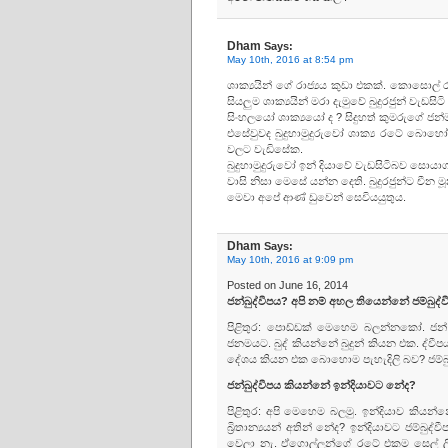
Dham
Says:
May 10th, 2016 at 8:54 pm
ශාක්‍යයින් ගේ රාජ්‍යය කුඩා එකක්. කොසොල් 
සියලුම ශාක්‍යයින් මරා දැමුවේ බුදුරජුන් වැඩසි
සිංහලයෝ ශාක්‍යයෝ ද ? සිදුහත් කුමරුගේ ජන්
එසේවුවද බුදුහාමුදුරුවෝ ශාක්‍ය රටේ බොහෝ
වලට වැඩිසේක​.
බුදුහාමුදුරුවෝ ඉන් දියාවේ වැඩසිටිබව සොයාග
වාසි නිසා මෙසේ යන්න දෙති. බුදුරජුන්ට චීන 
මෙවා අපේ ආණ් ඩුවෙන් සෙවියයුතුය​.
Dham
Says:
May 10th, 2016 at 9:09 pm
Posted on June 16, 2014
ජන්බුද්වීපය? අපි නම් අහල තියෙන්නේ ජම්බුද්
පිළිතුර: පොඩ්ඩක් මෙහෙම බලන්නකෝ. ජන්
ජනමයට. බුද් කියන්නේ බුදුන් කියන එක. ද්වී
දේශය කියන එක බොහොම පැහැදිලි බව? ජම්බු
ජන්බුද්වීපය කියන්නේ ඉන්දියාවට නේද?
පිළිතුර: අපි මෙහෙම බලමු. ඉන්දියාව කියන
බ්‍රිතාන්‍යයන් අතින් නේද? ඉන්දියාවට ජම
වෙලා නැ. ඒගොල්ලන්ගේ රටේ එකම සෙල් ලිප