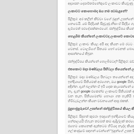
අද්‍යාපන දෙපාර්තම්නේතුවේ ලංකාවට කියවුණ
ලංකාවට කොහොමද ඔය නම පටබැඳුනේ?
පිළිතුර: අර කලින් කිව්වා වගේ බුදුන් උපන
නෙවෙයි. යම් සිද්දියක් සිදුවුණු නිසා ඒ සි
දැම්මෙත් පරදේසක්කාරයෝ. ජන්බුද්වීපය කිය
හෙළබිම කියන්නේ ලංකාවටද ලංකාවේ කොට
පිළිතුර: ලංකාව කියල අපි අද කියන මේ රට
වෙනස්. ටොලමිගේ සිතයම හෝ වෙනත් බොහෝ පැ
ආසන්නයේ තිබුන
ජන්බුද්වීපය කියන්නේ හෙලබිමටද? පිළිතුර: ඔව්
එතකොට මද්‍ය මණ්ඩලය පිහිටලා තියෙන්නේ 
පිළිතුර: මද්‍ය මණ්ඩලය පිහටලා තයෙන්නේ 
ඉන්දියාවේ සිතියමක් අරගෙන, ඔය google සිත
අඳින්න. දැන් බලන්න ඒ ඉරි දෙක කැපෙන්නේ 
නැ. දැන් google එකෙන්ම ලංකාවේ සිතියම
වන තැන. සිතියමෙන්ම හොයා ගත හැකියි එ
හිමිවැඩඋන්න කියන වචනයෙන් ආපු එකක්.
බුදුහාමුදුරුවෝ උපන්නේ ජන්බුද්වීපයේ කි
පිළිතුර: සිදුහත් කුමරා ඉපදුනේ ඉන්දියාවේ
නේපාලයයි ඒගැන තවමත් කඹ ඇදිල්ලක් කරගෙ
එහෙම කෙනෙක් ඇත්තටම හිටියද නැද්ද කියන 
ගල් කණුවේ සඳහන් වෙන්නේ “බුදුන්ගේ උපත සි