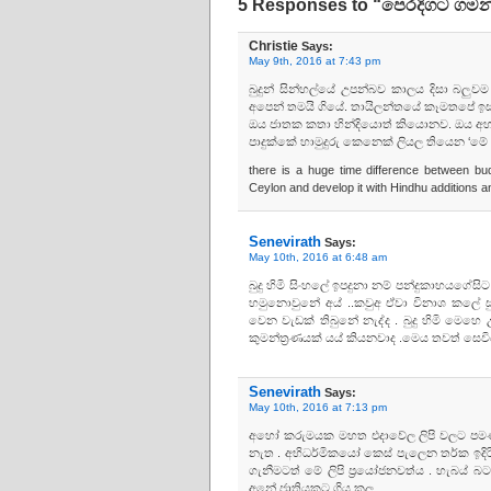
5 Responses to “පෙරදිගට ගමන
Christie
Says:
May 9th, 2016 at 7:43 pm
බුදුන් සින්හල්යේ උපන්බව කාලය දිසා බල
අපෙන් තමයි ගියේ. තායිලන්තයේ කෑමතපේ ඉස
ඔය ජාතක කතා හින්දියොත් කියොනව. ඔය අහසින
පාදුක්කේ හාමුදුරු කෙනෙක් ලියල තියෙන ‘මේ
there is a huge time difference between b
Ceylon and develop it with Hindhu additions a
Senevirath
Says:
May 10th, 2016 at 6:48 am
බුදු හිමි සිංහලේ ඉපදුනා නම් පන්දුකාභයගේසි
හමුනොවුනේ අය් ..කවුඅ ඒවා විනාශ කලේ ස
වෙන වැඩක් තිබුනේ නැද්ද . බුදු හිමි මෙ
කුමන්ත්‍රණයක් යය් කියනවාද .මෙය තවත් සෙව
Senevirath
Says:
May 10th, 2016 at 7:13 pm
අහෝ කරුමයක මහත එදාවේල ලිපි වලට පමණක
නැත . අභිධර්මිකයෝ කෙස් පැලෙන තර්ක ඉදිර
ගැනීමටත් මේ ලිපි ප්‍රයෝජනවත්ය . හැබය් 
අනේ ජාතියකට ගිය කල .