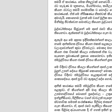
තමයි ඒ කාරණය. මේක හිතලුවක් නෙවෙයි. 
රට හැරුණ ම භූතානය, මියන්මාරය, තායි
කියන රටවල තමයි පාරම්පරික ව බෞද්ධ ව
කාරණයක්. ඒත් මේ නිරීක්‍ෂණය හිතළුවක් ක
අමාරුයි. කොහොම වුනත් මේ වගේ මූලික ක
මිනිස්සු ජීවත්වෙන සමාජවල තියෙන බුද්ධාග
බුද්ධෝත්පාදය සිදුවුනේ මේ අපේ රටේ කිය
තියෙනවා. ඇත්තෙන් ම බුද්ධෝත්පාදය ගැන 
ඇතැම් අය මේ අදහස ඉදිරිපත්කරන්නේ කාලය
නමේ අන්තර්ගත ද්වීපය කියන එකත් සළකලා.
වලංගුවෙන්නේ කුඩා ද්වීපවලට. මොකද මහාද්
කියන එක විතරක් කියලා ගත්තොත් ඒක වැරැදියි
සෑහෙන ප්‍රමාණයක් ප්‍රකාශ කෙරෙනවා. ඉත
ජම්බුද්වීපය කියන එකේ ද්වීපය කියන්නේ දූපත
මේ විදිහට ද්වීපය කියලා කියන්නේ අපේ ල
බුදුන් උපන් දේශය තිබුණේ කොහෙද? මොකද
ද්වීපය විදිහට ජම්බුද්වීපය සැළකුවොත් 
ශාක්‍යදේශය. අපේ පුංචි රට ඇතුලේ දේශ ගොඩක
අනිත් කාරණය තමයි ජම්බුද්වීප කියන නම
පළතුරට. ඒ කියන්නේ අපි මාදං කියලා ක
උපමහාද්වීපයේ බොහෝ ප්‍රදේශවල – උතුර
ඉන්දුනීසියාව, පිලිපීනය වගේ රටවලත් හැද
ස්වභාවික සම්පත් සංරක්ෂණය පිලිබඳ ජාත්‍ය
ගැන කියනවා. ඒ, අපේ රටේ පැතිරිලා තියෙන
ශාක පිළිබඳ අධ්‍යයනයක දී. ඒ ගහත් ඉතින්