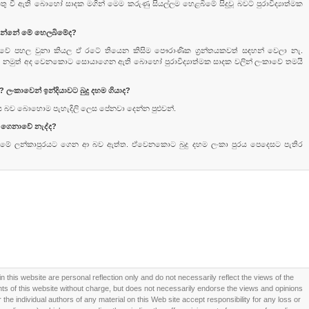
ු වී ඇති බොහෝ සාදක මගින් මෙම කරුණු සියල්ලම හෙළබිමේ සිදුවූ බවට් පුරාවිද්‍යාත්මක
ෙන්නේ මේ හෙලබිමේද?
දියාවේ පහල වුනා කියල ඒ රටේ තියෙන කිසිම පෞරාණික ග්‍රන්තයකවත් සඳහන් වෙලා නැ.
 නෑ. නමුත් අද වෙනකොට සොයාගෙන ඇති බොහෝ පුරාවිද්‍යාත්මක සාදක වලින් ලංකාවේ තමයි
ලංකාවෙන් ඉන්දියාවට බුදු දහම ගියාද?
ගිය බව බොහොම පැහැදිලි ලෙස පේනවා දෙන්න පුළුවන්.
ට ගෙනාවේ නැද්ද?
ෙළබිමේ ලන්කාපුරයට ගෙන ආ බව ඇත්ත. ඒවෙනකොට බුදු දහම ලංකා පුරය පෙදෙසට පැතිර
this website are personal reflection only and do not necessarily reflect the views of the
 of this website without charge, but does not necessarily endorse the views and opinions
he individual authors of any material on this Web site accept responsibility for any loss or