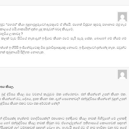
රජුට “මහරජ​” කියා බුදුහාමුදුරුවෝ ඇමතුවේ ඒ නිසයි. එහෙත් විඪූඩභ කුමරු මහානාම රජු හැර
ටි කාලයේ මයි.ශාක්‍යයින් දක්ශ යුද කරුවන් බවද කියැවේ.
මභූමිය ලංකාවද ?
 කලක් වැඩ සිටියේ නැත​.දැන් ඉංදියාව කියන රටේ සැරි සැරූ සේක​. බොහෝ ගම් නියම් ගම්
ත්තේ ඉංගිරිසි ඉංජිනේරුවෙකු මිස පුරාවිද්‍යාඥයකු නොවේ. ඉංදියානුවෝ දන්නේද නැත​. ඔවුන්ට
මූනක් තුබුනායයි පිලිගත නොහැක​.
වීපය කියල.
 බුද් ද්වීපය කියල ඔය වචනය් කැඩුවම ඕක තේරෙනවා. ජන් කියන්නේ උපන් කියන එක.
පය කියන්නේ රට, දේශය, දූපත කියන එක. දැන් පෙනෙනවද? ජන්බුද්වීපය කියන්නේ බුදුන් උපන්
ද්වීපය කියන එකට වඩා එක අර්ථවත් නේද?
්නේ ද්වීපයක්ද නැත්නම් මහද්වීපයක්ද? එතකොට ඉන්දියාව කියල නමක් බිහිවුනේ මේ ලඟකදී
්බුද්වීපය හෝ ජන්බුද්වීපය කියල නමක් තිබුන බව ඒගොල්ලන්ගේ ඉතිහාසයේ කොහෙවත් සඳහන්
ියකවත් ගල් ටම්බකවත් සඳහන් වෙලා නැ. හැබැයි අපේ රට ඒ නම භාවිතා වුනු බව අපේ