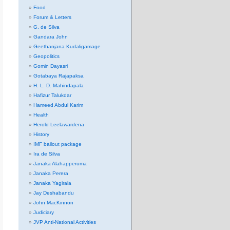
Food
Forum & Letters
G. de Silva
Gandara John
Geethanjana Kudaligamage
Geopolitics
Gomin Dayasri
Gotabaya Rajapaksa
H. L. D. Mahindapala
Hafizur Talukdar
Hameed Abdul Karim
Health
Herold Leelawardena
History
IMF bailout package
Ira de Silva
Janaka Alahapperuma
Janaka Perera
Janaka Yagirala
Jay Deshabandu
John MacKinnon
Judiciary
JVP Anti-National Activities