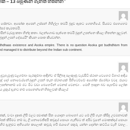
ක් – 13 බමුණන් ගැනත් හිතන්න”
ුවම පේනවා. අසෝක අපෙන් උස්සන් ගිහිල්ලා තමයි බුදුව ඈතට ගෙනගියේ. සියමට එහෙහෙම
්සර කෑමතමයි.
් වැඩපු කතා හින්දු කතා. බලන්ගොඩ පැත්තෙ තමයි බුදුන් උපන්නෙ කියල හිතන්න පුලුවන්.
 බුදුන් උපන් දේසයයි” කියන පොත කියවන්න.
udhdhaas existence and Asoka empire. There is no question Asoka got budhdhism from
nd managed it to distribute beyond the Indian sub continent.
ට දුටුගැමුණු වළගම්බා පැරකුම්බා ආදීන්ට ඒ පිලිබඳ සලකුණු වැඩසිටි ස්ථාන වෙහෙර විහාර ආදිය
ුද් දෝ නොවෙය්නේ.බුදුන් උපන් තැන ස්ථාභයක් පිහිටෙව්වේ අශෝක ප්රෝඩා වටද .එයාට
හෙ උපන්නානම් මේ රට මීට වඩා බෙහෙවින් වෙනස් වෙනවා . මෙහි ඉපදුන බව සැඟවීම ලෝක
ිය යුතුය් දැනට නම් පෙනෙන්නේ හිතලුවක් කියලය්
්, වංචා දුෂණ ලිපි වලට පමණක් සිත යොදන බොහෝ යට මේ ලිපි ගැන කිසිදු උවමනාවක්
ිපත් කිරීමට නම් මැ ලි නොවෙතිඅපි කවුදය් සොයා ගැනීමට ත් අපිට වුනේ මොකක්දය් සොයා
බටහිර දැනුමට අභියෝග කලොත් කවුරු හරි එයාගේ පතුරු යන්න දෙන්න කට්ටිය වැහි වහල .