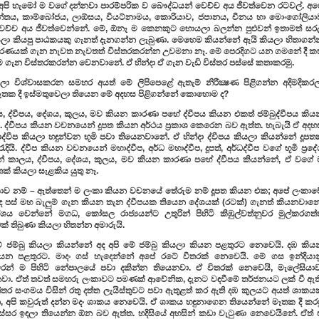
අපි හැමෝ ම වගේ දන්නවා පාරම්පරික ව බෞද්ධයන් වෙච්ච අය ජීවත්වෙන රටවල්. අප
ලන්තය, කාම්බෝජය, ලාඕසය, වියට්නාමය, කොරියාව, ජපානය, චීනය හා මොංගෝලියා
ෙච්ච අය ජීවත්වෙන්නේ. මේ, ඕනෑ ම කෙනකුට හොයලා බලන්න පුළුවන් ඉතාමත් සර
ියලා කියපු පාඨකයකු ගැනත් දැනගන්න ලැබුණා. මෙහෙම කියන්නේ ඇයි කියලා හිතාගන්
ාරණයක් ගැන නැවත නැවතත් විස්තරකරන්න උවමනා නෑ. මේ පෙරදිගට යන ගමනේ දී ක
ම ගැන විස්තරකරන්න වෙනවානේ. ඒ හින්දා ඒ ගැන වැඩි විස්තර පස්සේ කතාකරමු.
ලා විශ්වාසකරන සමහර අයත් මේ ලිපිපෙළේ ඇතැම් නිරීක්‍ෂණ පිළිගන්න අදිමදිකරල
මෑතක දී ඉස්මතුවෙලා තියෙන මේ අදහස පිළිගන්නේ කොහොම ද?
, ද්වීපය, දේශය, කුලය, මව කියන කාරණා පහේ ද්වීපය කියන එකත් ජම්බුද්වීපය කිය
 ද්වීපය කියන වචනයෙන් දූපත කියන අර්ථය ප්‍රකාශ කෙරෙන බව ඇත්ත. හැබැයි ඒ අදහ
වීප කියලා හඳුන්වන භූමි පවා තියෙනවානේ. ඒ හින්දා ද්වීපය කියලා කියන්නේ දූපතක
. ද්වීප කියන වචනයෙන් මහාද්වීප, අර්ධ මහාද්වීප, දූපත්, අර්ධද්වීප වගේ භූමි ප්‍රද
ින් කාලය, ද්වීපය, දේශය, කුලය, මව කියන කාරණා පහේ ද්වීපය කියන්නේ, ඒ වගේ 
ක් කියලා සැළකිය යුතු නෑ.
ංකාව නම් – ඇත්තෙන් ම ලංකා කියන වචනයේ තේරුම නම් දූපත කියන එක; අපේ ලංකාව
 පස් මහ බැලුම් ගැන කියන තැන ද්වීපයක තියෙන දේශයක් (රටක්) ගැනත් කියනවානේ
දේශය වෙන්නේ මගධ, කෝසල රාජ්‍යයන්ට උතුරින් පිහිටි කිඹුල්වත්නුවර මුල්කරගත්
් තිබුණා කියලා හිතන්න අමාරුයි.
ේ ජම්බු කියලා කියන්නේ අද අපි මේ ජම්බු කියලා කියන පළතුරට නෙවෙයි. දඹ කිය
ියන පළතුරට. මාදං ගස් හැදෙන්නේ අපේ රටේ විතරක් නෙවෙයි. මේ ගස ඉන්දියාන
ෙන් ම පිහිටි නේපාලයේ පවා දකින්න තියෙනවා. ඒ විතරක් නෙවෙයි, මැලේසියාව
ෙනවා. ඒත් තවත් සමහරු ලංකාවට පමණක් ආවේනික, දැනට වඳවීමේ තර්ජනයට ලක් වී ඇති
න්තර සංගමය විසින් රතු දත්ත ලැයිස්තුවට පවා ඇතුළත් කර ඇති දඹ කුලයට අයත් ශාකයක
, අපි කවුරුත් දන්න මදං ශාකය නෙවෙයි. ඒ ශාකය හඳුනාගෙන තියෙන්නේ මෑතක දී කරප
 ඉස්සර ඉඳලා තියෙන්න ඕන බව ඇත්ත. හදිසියේ අහසින් කඩා වැටුණා නෙවෙයිනේ. ඒත් 