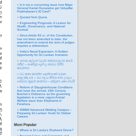
ේ
Is it not a concerning issue how Major
ව
General Kamal Gunaratne got Velupillai
Prabhakaran’s ID Card?
ල
න
Quoted from Quora
හ
Engineering Prognosis: A Lesson for
Health, Governance, and National
Survival
ා
Since Article 83.ආ. of the Constitution
has not been amended to date, the
amendment to extend the term of judges
requires a referendum.
න
India’s Naval Expansion: A Golden
ස
Opportunity for Sri Lankan Investors
්
හොරු අල්ලන වැඩේ ඉස්සරවෙලාම කරේ
ේශ
රනිල් – ආණ්ඩුව දැන් ලංකාවට විහිළු
ම
සපයනවා
මට කතා කරන්න දෙන්නකෝ මොන
මඟුලක්ද මේ – මට බලය තිබ්බා නම් උඹලා
ේ
සේරටම දඬුවම් කරනවා – අර්චුනා යකා නටයි
.
Reform of Slaughterhouse Conditions
ත
that have the archaic 19th Century
Butcher’s Ordinance as the governing
legislation is a more urgent Animal
Welfare issue than Elephants in
න
Perahera.
ු
IDMNS Advanced Welding Campus –
Preparing Sri Lankan Youth for Global
,
Careers
,
්
Most Popular
ු
Where is Sri Lanka’s Shaheed Drone?
ඒ
Beyond Cakes and Caregiving and