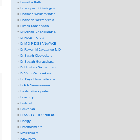
Darmitha-Kotte
Development Strategies
Dharman Wickremeratne
Dharshan Weerasekera
Dilrook Kannangara
Dr Donald Chandraratna
Dr Hector Perera
Dr M D P DISSANAYAKE
Dr Ruwan M Jayatunge M.D.
Dr Sarath Obeysekera
Dr Sudath Gunasekara
Dr Upatissa Pethiyagoda.
Dr Victor Gunasekara
Dr. Daya Hewapathirane
Dr.P.A.Samaraweera
Easter attack probe
Economy
Editorial
Education
EDWARD THEOPHILUS
Energy
Entertainments
Environment
Fake News