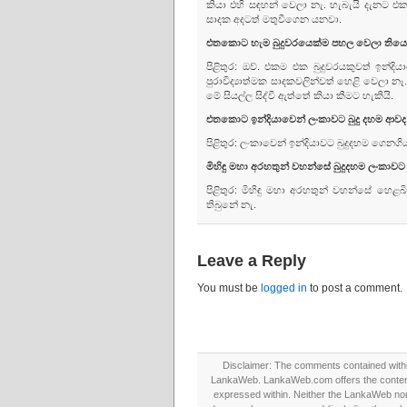
කියා එහි සඳහන් වෙලා නැ. හැබැයි දැනට එකත
සාදක අදටත් මතුවීගෙන යනවා.
එතකොට හැම බුදුවරයෙක්ම පහල වෙලා තිය
පිළිතුර: ඔව්. එකම එක බුදුවරයකුවත් ඉන්
පුරාවිද්‍යාත්මක සාදකවලින්වත් හෙළි වෙලා
මේ සියල්ල සිද්වී ඇත්තේ කියා කීමට හැකියි.
එතකොට ඉන්දියාවෙන් ලංකාවට බුදු දහම ආවද? 
පිළිතුර: ලංකාවෙන් ඉන්දියාවට බුදුදහම ගෙන
මිහිඳු මහා අරහතුන් වහන්සේ බුදුදහම ලංකාව
පිළිතුර: මිහිඳු මහා අරහතුන් වහන්සේ හ
තිබුනේ නැ.
Leave a Reply
You must be
logged in
to post a comment.
Disclaimer: The comments contained within 
LankaWeb. LankaWeb.com offers the contents
expressed within. Neither the LankaWeb nor t