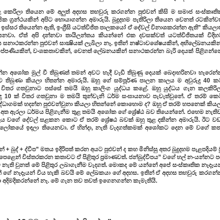
 කෙරිලා තියෙන මේ අලුත් අදහස තහවුරු කරගන්න පුළුවන් කිසි ම සමාජ සංස්කෘති
ක ග්‍රන්ථයකින් අපිට හොයාගන්න අමාරුයි. බුදුදහම පැතිරිලා තියෙන වෙනත් රටකින්වත
්සර තියෙන්න ඇති, ඉංග්‍රීසි යටත්විජිත පාලකයෝ ඒ දේවල් විනාශකරන්න ඇති” කියලාත
ා. ඒත් අපි දන්නවා තායිලන්තය කියන්නේ එක දවසක්වත් යටත්විජිතයක් විදිහ
සනාථකරන්න පුළුවන් සාක්‍ෂියක් ලැබිලා නෑ. ඉතින් නෂ්ටාවශේෂයකින්, අභිලේඛනයකින්
න්, ටිප්පණියකින්, වංශකතාවකින්, වෙනත් ලේඛනයකින් සනාථකරන්න බැරි දෙයක් පිළිගන්
න්න අශෝක මුල් වී තිබුණත් තමන් අවට හැදී වැඩී තිබුණු දෙයක් බෙදාහරිනවා හැරෙන්
තිබුණා කියලා හිතන්න අමාරුයි. ඔහු ගේ සම්පූර්ණ පාලන කාලය ම අවුරුදු 40 ක
 විතර ගතවුනාට පස්සේ තමයි ඔහු කාලිංග යුද්ධය කළේ. ඔහු යුද්ධය ගැන කලකිරිල
දු 10 ක් විතර ගතවුනා ම තමයි තුන්වැනි ධර්ම සංඝායනාව පැවැත්වුනේ. ඒ තරම් කෙට
්ධාගමක් හදන්න පුළුවන්වුනා කියලා හිතන්නේ කොහොම ද? ඔහු ඒ තරම් හපනෙක් කියල
වය අත ඇරලා ධර්මය පිළිගැනීම තුළ තමයි අශෝක ගේ ශ්‍රේෂ්ඨ බව තියෙන්නේ. එහෙම නැති
ලය වගේ දේවල් සළකන කොට ඒ තරම් ශ්‍රේෂඨ බවක් ඔහු තුළ දකින්න අමාරුයි. ඊට වඩ
 ලෝකයේ ඉඳලා තියෙනවා. ඒ හින්දා, නැති වැදගත්කමක් අශෝකට දෙන මේ වගේ කත
+ බුද් + ද්වීප” මතය ඉදිරිපත් කරන අයට පුළුවන් ද කහ මිනිස්සු අතර බුදුදහම පැළපදියම් 
ෙළෙන් විස්තරකරන කතාවට ඒ පිළිතුර ප්‍රමාණවත්. ජන්බුද්වීපය” වගේ හල් න-යන්නට ප
ැති වුනත් මේ පිළිතුර ලබාගැනීම වැදගත්. මොකද මේ යන්නේ අපේ සංස්කෘතික නෑදෑයන
් ගේ නෑදෑයන් විය හැකි බවයි මේ ලේඛකයා ගේ අදහස. ඉතින් ඒ අදහස තහවුරු කරගන්
අදිමදිකරන්නේ නෑ. මේ ගැන තව තවත් ඉගෙනගන්න කැමැතියි.