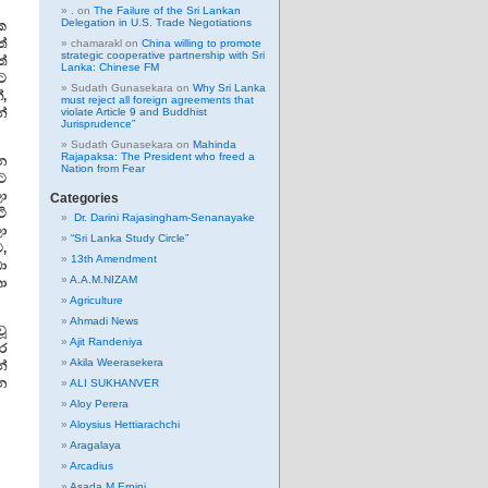
.
on
The Failure of the Sri Lankan
Delegation in U.S. Trade Negotiations
ක
්
chamarakl
on
China willing to promote
strategic cooperative partnership with Sri
්
Lanka: Chinese FM
ට
Sudath Gunasekara
on
Why Sri Lanka
,
must reject all foreign agreements that
නේ
violate Article 9 and Buddhist
Jurisprudence”
Sudath Gunasekara
on
Mahinda
Rajapaksa: The President who freed a
න
Nation from Fear
ට
ා
Categories
ි
Dr. Darini Rajasingham-Senanayake
ා
“Sri Lanka Study Circle”
ව,
13th Amendment
ා
A.A.M.NIZAM
ා
Agriculture
Ahmadi News
වූ
Ajit Randeniya
ර
Akila Weerasekera
්
න
ALI SUKHANVER
Aloy Perera
Aloysius Hettiarachchi
Aragalaya
Arcadius
Asada M Erpini