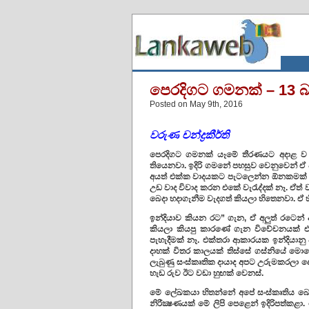
පෙරදිගට ගමනක් – 13 
Posted on May 9th, 2016
වරුණ චන්ද්‍රකීර්ති
පෙරදිගට ගමනක් යෑමේ තීරණයට අදාළ ව මේ
තියෙනවා. ඉදිරි ගමනේ පහසුව වෙනුවෙන් ඒ
අයත් එක්ක වාදයකට පැටලෙන්න ඕනකමක් ම
උඩ වාද විවාද කරන එකේ වැරැද්දක් නෑ. ඒත
බෙදා හදාගැනීම වැදගත් කියලා හිතෙනවා. ඒ 
ඉන්දියාව කියන රට” ගැන, ඒ අලුත් රටෙන
කියලා කියපු කාරණේ ගැන විවේචනයක් එ
පැහැදීමක් නෑ. එක්තරා ආකාරයක ඉන්දියානු 
දාහක් විතර කාලයක් තිස්සේ ගස්නියේ මොහො
ලැබුණු සංස්කෘතික දායාද අපට උරුමකරලා දෙ
හැඩ රුව ඊට වඩා හුඟක් වෙනස්.
මේ ලේඛකයා හිතන්නේ අපේ සංස්කෘතිය බෞද්
නිරීක්‍ෂණයක් මේ ලිපි පෙළෙන් ඉදිරිපත්ක