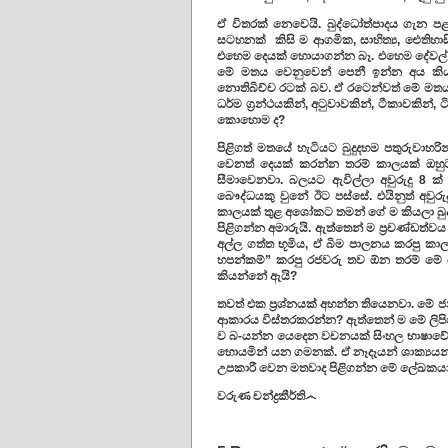
ඒ විතරක් නෙවෙයි. බුද්ධෝත්පාදය ගැන පළ
සටහනක් කිසි ම ආගමික, සාහිත්‍ය, ඓතිහාසි
එහෙම දෙයක් හොයාගන්න බෑ. එහෙම දේවල් ඉස
මේ මතය වෙනුවෙන් පෙනී ඉන්න අය කියනව
නොතිබිච්ච රටක් බව. ඒ රටෙන්වත් මේ මතය 
ධර්ම ග්‍රන්ථයකින්, අටුවාවකින්, ටීකාවකි
කොහොම ද?
පිළිගත් මතයේ හැටියට බුදුදහම පතුරුවාහරි
වෙනත් දෙයක් කරන්න තරම් කාලයක් ඔහුට 
සීමාවෙනවා. බලයට ඇවිල්ලා අවුරුදු 8 ක්
බෞද්ධයකු වුනේ ඊට පස්සේ. එයිනුත් අවුරු
කාලයක් තුළ අශෝකට තමන් ගේ ම කියලා බුද
පිළිගන්න අමාරුයි. ඇත්තෙන් ම ප්‍රචණ්ඩත්
අල්ල ගත්ත භූමිය, ඒ බිම පාලනය කරපු කා
හපන්කම්” කරපු රජවරු තව ඕන තරම් මේ
කියන්නේ ඇයි?
තවත් එක ප්‍රශ්නයක් අහන්න තියෙනවා. මේ ජන් 
ආකාරය විස්තරකරන්න? ඇත්තෙන් ම මේ ලිපිප
ව බ-යන්න යෙදෙන වචනයක් සිංහල භාෂාවේ න
හොයමින් යන ගමනක්. ඒ නෑදෑයන් ශාක්‍යයන
උපකාරී වෙන මතවාද පිළිගන්න මේ ලේඛකයා 
වරුණ චන්ද්‍රකීර්ති෴