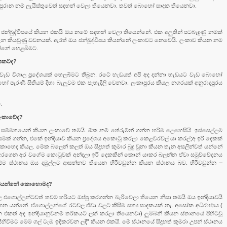
ු පුරාන නම් ලැයිස්තුවෙත් සඳහන් වෙලා තියෙනවා. තවත් බොහෝ සාදක තියෙනවා.
්නේ ජන්බුද්වීපයේ කියන එකයි ඔය නමේ සඳහන් වෙලා තියෙන්නේ. එක අලුතින් පටබැඳුණු නමක්
ද්දිය ගැන කියවුණු වචනයක්. ඇරත් ඔය ජන්බුද්වීපය කියන්නේ ලංකාවට නෙවෙයි. ලංකාව කියන නම
න්නේ හෙළබිමට.
සකටද?
ට වැඩ විශාල ප්‍රදේශයක් හෙලබිමට තිබුන. රටේ හැඩයත් අපි අද දන්නා හැඩයට වැඩ බොහෝ
රණි සිතියම් දිහා බැලුවම එක පැහැදිලි වෙනවා. ලංකාපුරය කියල නගරයක් අනුරාදපුරය
.
ලංකාවේද?
අද සම්මතයෙන් කියන ලංකාවේ තමයි. ඕක නම් තේරුම්න් ගන්න හරිම ලෙහෙසියි. ඉස්සෙල්ලම
්යමක් ගන්න, එකේ ඉන්දියාව කියන ප්‍රදේශය අකොටු කරලා කෙළවරවල් යා කරල්;අ ඉරි දෙකක්
කොහෙද කියල. මේක බලෙන් කලත් ඔය සිදුහත් කුමාර බුදු වුනා කියන තැන අසලින්වත් යන්නේ
ක් අරගෙන අර වගේම කොටුවක් අන්දලා ඉරි දෙකකින් කොන් යාකර බලන්න ඒවා සමුච්චේදනය
ම ස්ථානය ඔය දඹුල්ලට ආසන්නව තියෙන හිරිවඩුන්න කියන ස්ථානය බව. හිරිවඩුන්න –
යල කියන්නේ කොහොමද?
 කියල එගොල්ලන්ටවත් තවම හරියට ඔප්පු කරගන්න බැරිවෙලා තියෙන නිසා තමයි ඔය ඉන්දියාවයි
න යන්නේ. ඒගොල්ලන්ගේ රටවල ඒවා වලට කිසිම සත්‍ය සාදකයක් නැ. අසෝක අධිරාජ්‍යය (
එකත් අද ඉන්දියානුවනම් තර්කයට ලක් කරලා තියෙනවා) ලුමිබිනි කියන ස්තානයේ පිහිටවූ
හිවීමට මෙම ගල් ටැඹ ඉදිකරවන ලදී” කියන එකයි. මේ ස්ථානයේ සිදුහත් කුමරා උපන් ස්ථානය