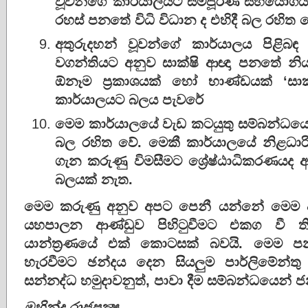
වූවන්ගේ කාර්යාලයට සම්පූර්ණ සහයෝගය ලබ
රහස් පනතේ විධි විධාන ද එහිදී බල රහිත 
අතුරුදහන් වූවන්ගේ කාර්යාලය පිළිබඳ
වගන්තියට අනුව සාක්ෂි ආඥා පනතේ නි
ඕනෑම ප්‍රකාශයක් හෝ භාණ්ඩයක් ‘සාක
කාර්යාලයට බලය පැවරේ
මෙම කාර්යාලයේ වැඩ කටයුතු සම්බන්ධය
බල රහිත වේ. මෙකී කාර්යාලයේ නිළධාර
ගැන කරුණු විමසීමට ශ්‍රේෂ්ඨාධිකරණය
බලයක් නැත.
මෙම කරුණු අනුව අපට පෙනී යන්නේ මෙම අත
යහපාලන ආණ්ඩුව පිහිටුවීමට එකග වී ත
යාන්ත්‍රණයේ එක් කොටසක් බවයි. මෙම ප
හැරවීමට ඡන්දය දෙන සියලුම පාර්ලිමේන්තු මන
සන්නද්ධ හමුදාවනුත්, පාවා දීම සම්බන්ධයෙන්
මහින්ද රාජපක්‍ෂ