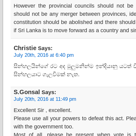
However the provincial councils should not be
should not be any merger between provinces, ide
constitution should be abolished and there shoul
if Sri Lanka is to move forward as a country and sin
Christie
Says:
July 20th, 2016 at 6:40 pm
සින්හලයින්ගේ රට අද මුලුමනින්ම ඉන්දියානු යටත් 
සින්හලයාට ගැලවීමක් නැත.
S.Gonsal
Says:
July 20th, 2016 at 11:49 pm
Excellent Sir , excellent.
Please use all your powers to defeat this act. P
with the government too.
Most of all, please be present when vote is t