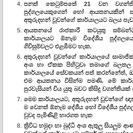
පනත් කෙටුම්පතේ 21 වන වගන්ති
පුද්ගලයෙකුගෙන් හෝ ආයතනයකින් ඍ
අතුරුදහන් වූවන්ගේ කාර්යාලයට බලය පැ
ආයතනයේ රාජකාරී කටයුතු සම්බන්ධ
කාර්යාලයට ඕනෑම විදේශීය පුද්ගල
ගිවිසුම්වලට එළඹීමට හැක.
අතුරුදහන් වූවන්ගේ කාර්යාලයේ සාමාජ
අංශ හා ඒකක පිහිටුවා තමාගේ බලත
කාර්යාලයේ සේවකයන් පත් කරන්නේත්, 
එම ආයතනය විසින්ම පමණි. මේ කාර්යා
පුරවැසියන් විය යුතු බවට කිසිදු වගන්තිය
මෙම කාර්යාලයට, අතුරුදහන් වූවන්ගේ ඥාත
ම වෙනත් ඕනෑම දේශීය හෝ විදේශීය පුද්
වුවද පැමිණිළි භාරගත හැක
ත්‍රිවිධ හමුදා හා බුද්ධි අංශ ඇතුලු සියල