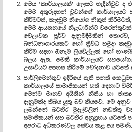
මෙය ‘කාර්යාලයක්’ ලෙසට හැඳින්වුව ද එ
මෙම අතුරුදහන් වූවන්ගේ කාර්යාලයට ස
කිරීමටත්, කැඳවුම් නියෝග නිකුත් කිරීමටත
මෙම ආයතනයේ නිළධාරීන්ට වරෙන්තුවක් 
වෙලාවක පූර්ව දැනුම්දීමකින් තොරව
බන්ධනාගාරයකට හෝ ත්‍රිවිධ හමුදා කඳවු
කිරීම සඳහා ඕනෑම ලියවිල්ලක් හෝ භාණ
බලය ඇත. මෙකී කාර්යාලයට සහයෝග
උසාවියට අපහස කිරීමේ චෝදනාව යටතේ ද
පාර්ලිමේන්තුව ඉදිරියේ ඇති පනත් කෙටුම
කාර්යාලයේ සාමාජිකයන් හත් දෙනාට විමර්ෂ
මෙන්ම මානව අයිතීන් නීතිය හා ජාත්‍ය
දැනුමක්ද තිබිය යුතු බව කියවේ. මේ අනුව 
ලබන්නේ බටහිර මුදල්වලින් නඩත්තු 
සමාජිකයන් සහ බටහිර අනුග්‍රහය යටතේ ප
අපරාධ අධිකරණවල සේවය කළ අය පමණි