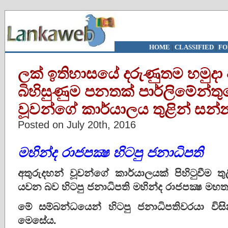
HOME
|
CLASSIFIED
|
FO
ලක් ඉතිහාසයේ දරුණුතම හමුදා පා
බිහිසුණුම පනතක් පාර්ලිමේන්තු
වූවන්ගේ කාර්යාලය තුළින් සන්නද
Posted on July 20th, 2016
මහින්ද රාජපක්‍ෂ
හිටපු ජනාධිපති
අතුරුදහන් වූවන්ගේ කාර්යාලයක් පිහිටුවීම තු
යවන බව හිටපු ජනාධිපති මහින්ද රාජපක්‍ෂ මහත
මේ සම්බන්ධයෙන් හිටපු ජනාධිපතිවරයා විස
මෙසේය.