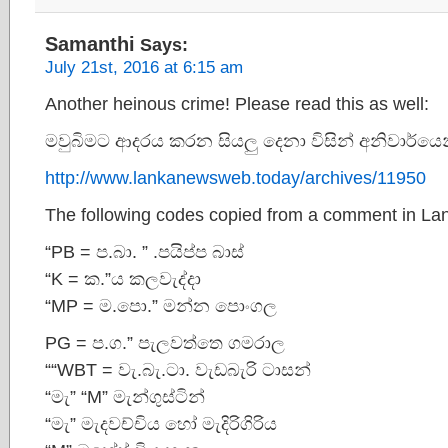
Samanthi
Says:
July 21st, 2016 at 6:15 am
Another heinous crime! Please read this as well:
මවුබිමට ආදරය කරන සියලු දෙනා විසින් අනිවාර්යෙන්
http://www.lankanewsweb.today/archives/11950
The following codes copied from a comment in L
“PB = ප.බා. ” .පයිප්ප බාස්
“K = ක.”ය කලවැද්දා
“MP = ම.පො.” මන්න පොංගල
PG = ප.ග.” පැලවත්තෙ ගමරාල
““WBT = වැ.බැ.ටා. වැඩබැරි ටාසන්
“මැ” “M” මැන්ගුස්ටින්
“මැ” මැදවච්චිය හෝ මැදිරිගිරිය