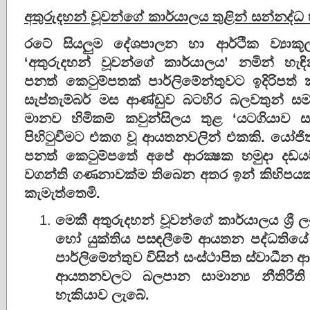
අතුරුදහන් වූවන්ගේ කාර්යාලය තුළින් සන්නද්ධ හ
රටේ සියලුම දේශපාලන හා ආර්ථික ව්‍යාකූ
‘අතුරුදහන් වූවන්ගේ කාර්යාලය’ නමින් හැ
පනත් කෙටුම්පතක් පාර්ලිමේන්තුවට ඉදිරිප
සැප්තැම්බර් මස ආණ්ඩුව බටහිර බලවතුන් ස
මානව හිමිකම් කවුන්සිලය තුළ ‘යටගියාව ස
පිහිටුවීමට එකග වූ ආයතනවලින් එකකි. යෝජිත
පනත් කෙටුම්පතේ අපේ ආරක්‍ෂක හමුදා දඩය
වගන්ති ගණනාවක්ම තිබෙන අතර ඉන් කිහිපයක්
කැමැත්තෙමි.
මෙකී අතුරුදහන් වූවන්ගේ කාර්යාලය ශ්‍රී ල
හෝ යුක්තිය පසඳලීමේ ආයතන පද්ධතිය
පාර්ලිමේන්තුව විසින් සංස්ථාපිත ස්වා
ආයතනවලට බලපාන සාමාන්‍ය නීතිරීති 
හැකියාව ලැබේ.