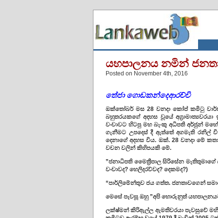
යහපාලනය නමින් ජනතාව
Posted on November 4th, 2016
තේජා ගොඩකන්දෙආරච්චි
ඔක්තෝබර් මස 28 වනදා කෝප් කමිටු වාර්
බහුතරයකගේ අදහස වූයේ අග්‍රාමාත්‍යවරයා 
වංචාවට හිටපු මහ බැංකු අධිපති අර්ජුන් මහේ
ගැනීමට උපදෙස් දී ඇත්තේ අගමැති රනිල් වික
දෙනාගේ අදහස විය. ඔක්. 28 වනදා මේ කතාව
වචන වලින් කිහිපයකි මේ.
”ජනාධිපති මෙෙත්‍රීපාල සිරිසේන මැතිතුම
වංචාවද? හෙලිදරව්වද? දෙකමද?)
“පාර්ලිමේන්තුව ජය ගත්ත. ජනතාවගෙන් සම
මෙසේ පැවසූ ඔහු ”අපි හොරුනුත් යහපාලනය
ලක්ෂ්මන් කිරිඇල්ල ඇමතිවරයා පැවසුවේ මහින