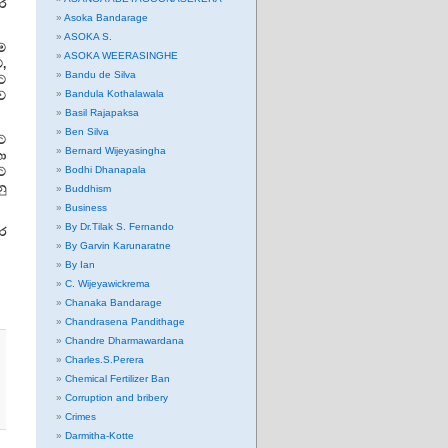
ර
Asoka Bandarage
ASOKA S.
ම
ASOKA WEERASINGHE
,
Bandu de Silva
ට
Bandula Kothalawala
්ව
Basil Rajapaksa
Ben Silva
ිට
Bernard Wijeyasingha
හා
Bodhi Dhanapala
ට
නු
Buddhism
Business
By Dr.Tilak S. Fernando
ර
By Garvin Karunaratne
By Ian
C. Wijeyawickrema
Chanaka Bandarage
Chandrasena Pandithage
Chandre Dharmawardana
Charles.S.Perera
Chemical Fertilizer Ban
Corruption and bribery
Crimes
Darmitha-Kotte