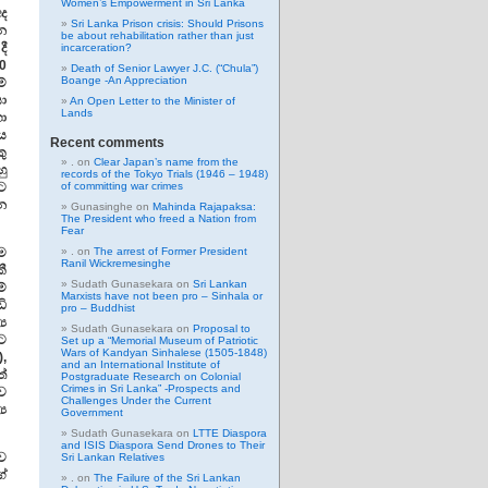
Women’s Empowerment in Sri Lanka
අද
Sri Lanka Prison crisis: Should Prisons
ුන
be about rehabilitation rather than just
දී
incarceration?
00
Death of Senior Lawyer J.C. (“Chula”)
Boange -An Appreciation
ේ
යා
An Open Letter to the Minister of
Lands
හා
වය
Recent comments
කු
.
on
Clear Japan’s name from the
ු
records of the Tokyo Trials (1946 – 1948)
මට
of committing war crimes
ැන
Gunasinghe
on
Mahinda Rajapaksa:
The President who freed a Nation from
Fear
ම
.
on
The arrest of Former President
Ranil Wickremesinghe
කී
Sudath Gunasekara
on
Sri Lankan
්
Marxists have not been pro – Sinhala or
ඩි
pro – Buddhist
‍ය
Sudath Gunasekara
on
Proposal to
කට
Set up a “Memorial Museum of Patriotic
Wars of Kandyan Sinhalese (1505-1848)
),
and an International Institute of
ත්
Postgraduate Research on Colonial
Crimes in Sri Lanka” -Prospects and
ව
Challenges Under the Current
ය
Government
Sudath Gunasekara
on
LTTE Diaspora
and ISIS Diaspora Send Drones to Their
ව
Sri Lankan Relatives
්
.
on
The Failure of the Sri Lankan