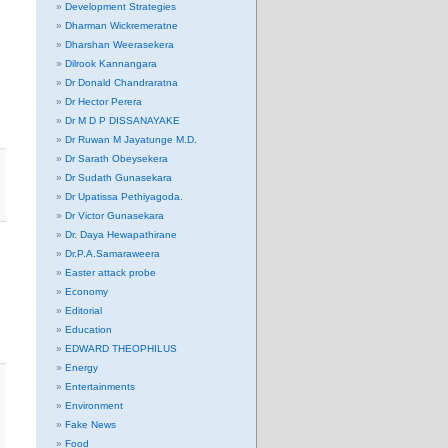
Development Strategies
Dharman Wickremeratne
Dharshan Weerasekera
Dilrook Kannangara
Dr Donald Chandraratna
Dr Hector Perera
Dr M D P DISSANAYAKE
Dr Ruwan M Jayatunge M.D.
Dr Sarath Obeysekera
Dr Sudath Gunasekara
Dr Upatissa Pethiyagoda.
Dr Victor Gunasekara
Dr. Daya Hewapathirane
Dr.P.A.Samaraweera
Easter attack probe
Economy
Editorial
Education
EDWARD THEOPHILUS
Energy
Entertainments
Environment
Fake News
Food