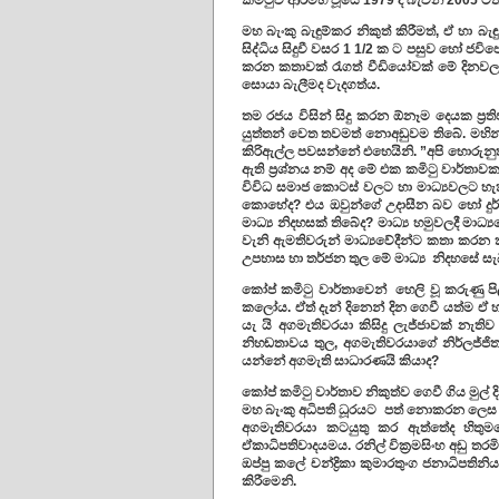
කමිටුව ආරම්භ වූයේ 1979 දී බැවින් 2005 ටත
මහ බැංකු බැඳුම්කර නිකුත් කිරීමත්, ඒ හා බැ
සිද්ධිය සිදුවී වසර 1 1/2 ක ට පසුව හෝ ජව
කරන කතාවක් රැගත් වීඩියෝවක් මේ දිනව
සොයා බැලීමද වැදගත්ය.
තම රජය විසින් සිදු කරන ඕනෑම දෙයක ප්‍රත
යුත්තන් වෙත තවමත් නොඅඩුවම තිබේ. මහින්ද
කිරිඇල්ල පවසන්නේ එහෙයිනි. ”අපි හොරු
ඇති ප්‍රශ්නය නම් අද මේ එක කමිටු වාර්
විවිධ සමාජ කොටස් වලට හා මාධ්‍යවලට හැකි
කොහේද? එය ඔවුන්ගේ උදාසීන බව හෝ දු
මාධ්‍ය නිදහසක් තිබේද? මාධ්‍ය හමුවලදී මාධ්
වැනි ඇමතිවරුන් මාධ්‍යවේදීන්ට කතා කරන
උපහාස හා තර්ජන තුල මේ මාධ්‍ය නිදහසේ සැබ
කෝප් කමිටු වාර්තාවෙන් හෙලි වූ කරුණු ප
කලෝය. ඒත් දැන් දිනෙන් දින ගෙවී යත්ම 
යැ යි අගමැතිවරයා කිසිදු ලැජ්ජාවක් නැත
නිහඬතාවය තුල, අගමැතිවරයාගේ නිර්ලජ්ජි
යන්නේ අගමැති සාධාරණයි කියාද?
කෝප් කමිටු වාර්තාව නිකුත්ව ගෙවී ගිය මුල්
මහ බැංකු අධිපති ධූරයට පත් නොකරන ලෙස 
අගමැතිවරයා කටයුතු කර ඇත්තේද හිතුමත
ඒකාධිපතිවාදයමය. රනිල් වික්‍රමසිංහ අඩු තරම
ඔප්පු කලේ චන්ද්‍රිකා කුමාරතුංග ජනාධිපත
කිරීමෙනි.