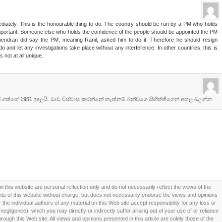
iately. This is the honourable thing to do. The country should be run by a PM who holds
important. Someone else who holds the confidence of the people should be appointed the PM
hendran did say the PM, meaning Ranil, asked him to do it. Therefore he should resign
o and let any investigations take place without any interference. In other countries, this is
s not at all unique.
ගත්හේ 1951 ඉඳලයි. මාව විස්වාස කරන්නේ නැත්නම් බන්ඩගෙ සිඟිත්තිගෙන් අහල බලන්න.
this website are personal reflection only and do not necessarily reflect the views of the
 of this website without charge, but does not necessarily endorse the views and opinions
he individual authors of any material on this Web site accept responsibility for any loss or
ligence), which you may directly or indirectly suffer arising out of your use of or reliance
ough this Web site. All views and opinions presented in this article are solely those of the