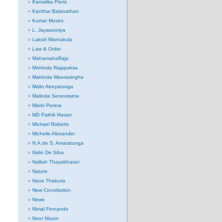
Kamalika Pieris
Kanthar Balanathan
Kumar Moses
L. Jayasooriya
Laksiri Warnakula
Law & Order
MahamahaRaja
Mahinda Rajapaksa
Mahinda Weerasinghe
Malin Abeyatunga
Malinda Seneviratne
Mario Perera
MD Pathik Hasan
Michael Roberts
Michelle Alexander
N.A.de S. Amaratunga
Nalin De Silva
Nalliah Thayabharan
Nature
Nava Thakuria
New Constitution
News
Nimal Fernando
Noor Nizam