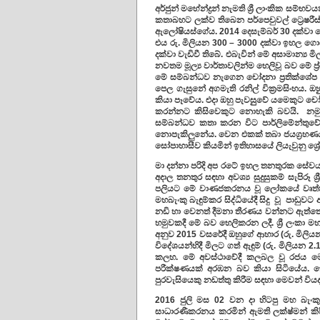
අර්ජුන් මහේන්ද්‍රන් නැමති ශ්‍රී ලාංකික සම්
කතාබහට ලක්ව තිබෙන පර්පෙචුවල් ට්‍රෙෂරීස් සම
ඇලෝෂියස්ගේය. 2014 දෙසැම්බර් 30 දක්වා ම
එය රු. මිලියන 300 – 3000 දක්වා ඉහල ගොස
දක්වා වැඩිවී තිබේ. එබැවින් මේ අසාමාන්‍ය
නවතම මූල්‍ය වාර්තාවලින්ම හෙලිවූ බව මේ ප්‍
මේ සම්බන්ධව නැගෙන චෝදනා ප්‍රතික්ශේප
පෙල ගැසුනේ අගමැති රනිල් වික්‍රමසිංහය. 
කියා පෑවේය. එදා ඔහු පැවසුුවේ යමෙකුට 
කරන්නට කිසිවෙකුට නොහැකි බවයි. නමුත්
සම්බන්ධව කතා කරන විට පාර්ලිමේන්තුවේදී
නොපැකිලුනේය. වෙන එකක් තබා ජයග්‍රහණය ක
සෝපාහාසීව කියමින් ඉතිහාසයේ ලියැවුනු 
මා දන්නා පරිදි අප රටේ ඉහල තනතුරක සේව
අදාල තනතුර සඳහා අවශ්‍ය සුදුසුකම් සැපිරූ 
පලියට මේ වාණජකරනය වූ ලෝකයේ වෘත්තී
මහබැංකු බැඳුම්කර සිද්ධියේදී සිදු වූ පාඩුවට
නඩි හා වෙනත් දීමනා තීරණය වන්නට ඇත්තේ ම
හමුවකදී මේ බව හෙලිකරන ලදී. ශ්‍රී ලංකා මහ
අනුව 2015 වසරේදී ඔහුගේ ආහාර (රු. මිලියන 3
විදේශයන්හිදී මිලට ගත් ඇඳුම් (රු. මිලියන
කලහ. මේ අවස්ථාවේදී කලබල වූ රජය මෙම ච
පරීක්ෂණයක් අරඹන බව කියා සිටියේය. ක
පුරවැසියෙකු නඩත්තු කිරීම සඳහා මෙවන් වියදම
2016 ජුලි මස 02 වන දා හිටපු මහ බැංකු 
සාධාරණීකරනය කරමින් ඇමති ලක්ෂ්මන් කිරි