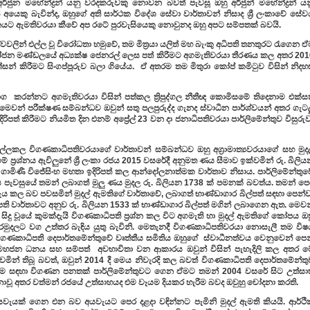
ජුන මහේන්ද්‍රන් යනු වරදකරුවකු නොවන බවත් පැවසූ ඔහු අර්ජුන් මහේන්ද්‍රන් යන
ෙකු බැවින්ද, ඔහුගේ අති සාර්ථක විදේශ සේවා වාර්තාවන් නිසාද ශ්‍රී ලංකාවේ සේ
නයට ඇමතිවරයා කීවේ අප රටේ පුරවැසියෙකු නොවුනද ඔහු අපට සම්පතක් බවයි.
ශ්වවලින් එල්ල වූ විරෝධතා හමුවේ, තම මිත්‍රයා යලිත් මහ බැංකු අධිපති තනතුරට රැගෙන 
ා්ජන මණ්ඩලයේ අධ්‍යක්ෂ ජෙනරල් ලෙස පත් කිරීමට අගමැතිවරයා තීරණය කල අතර 201
්සන් කිරීමට සිංගප්පූරුව බලා ගියේය. ඒ අතරම තම මිතුරා කෝප් කමිටුව විසින් නිදහ
.
භාග කරන්නට අගමැතිවරයා විසින් පත්කල ත්‍රිපුද්ගල නීතීඥ කොමිසමේ තිදෙනාම එක්ස
 මෙවන් පරීක්ෂණ සම්බන්ධව ඔවුන් සතු පලපුරුද්ද ගැනද ස්වාධීන පාර්ශ්වයන් අතර ගැට
රිපත් කිරීමට නියමිත දින එනම් අප්‍රේල් 23 වන දා ජනාධිපතිවරයා පාර්ලිමේන්තුව විසුරු
ල්ලකල විගණකාධිපතිවරයාගේ වාර්තාවන් සම්බන්ධව ඔහු අග්‍රාමාත්‍යවරයාගේ සහ මුදල
 ප්‍රශ්නය ඇවිලුනේ ශ්‍රී ලංකා රජය 2015 වසරේදී අනුමත ණය සීමාව ඉක්වමින් රු. බිලි
ිණී විජේසිංහ මහතා ඉදිරිපත් කල ආන්දෝලනාත්මක වාර්තාව නිසාය. පාර්ලිමේන්තුව
 පැවසුයේ තමන් ලබාගත් මුලු ණය මුදල රු. බිලියන 1738 ක් පමනක් බවත්ය. තමන් පෙ
ය කල බව පවසමින් මුදල් ඇමතිගේ වාර්තාවේ, ලබාගත් භාණ්ඩාගාර බිල්පත් සඳහා පෙන්
ති වාර්තාවට අනුව රු. බිලියන 1533 ක් භාණ්ඩාගාර බිල්පත් මගින් ලබාගෙන ඇත. මෙවන
ු වූයේ කුමක්දැයි විගණකාධිපති ප්‍රශ්න කල විට අගමැති හා මුදල් ඇමතිගේ කෝපය ඔ
 අරමුදලට වග උත්තර බැඳිය යුතු බැවිනි. මෙතැනදී විගණකාධිපතිවරයා නොසැලී තම විෂ
විගණකාධිපති දෙපාර්තමේන්තුවේ වෘත්තීය සමිතිය ඔහුගේ ස්වාධීනත්වය වෙනුවෙන් පෙ
සා මහජන ධනය සහ සම්පත් අවභාවිතා වන ආකාරය ඔවුන් විසින් පැහැදිලි කල අතර මෙ
වෙමින් තිබූ බවත්, ඔවුන් 2014 දී මෙය නිවැරදි කල බවත් විගණකාධිපති දෙපාර්තමේන්ත
්වීම සඳහා විගණන පනතක් පාර්ලිමේන්තුවට ගෙන ඒමට තමන් 2004 වසරේ සිට උත්සා
ොවූ අතර වත්මන් රජයේ උත්සාහයද එම වෑයම දියකර හැරීම බවද ඔවුහු චෝදනා කරති.
වැයක් ගෙන එන බව අයවැයට පෙර දළදා වඳින්නට පැමිනි මුදල් ඇමති කියයි. ආර්ථි