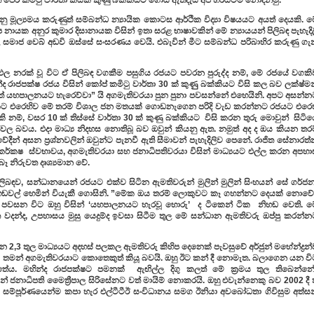
් පෙර කමිටු වාර්තා කීයක් කුණු බක්කියට ගොස් ඇතිදැයි අපි හරියටම නොදනිමු.
ඳුනු මූල්‍යමය කරුණුත් සම්බන්ධ න්‍යායික කොටස ආර්ථික විද්‍යා විෂයයට අයත් දෙයකි. ම
ිපෙ නායක අනුර කුමාර දිසානායක විසින් ඉතා සරළ භාෂාවකින් මේ න්‍යායයන් පිලිබඳ පැහැදි
ල සමාජ වෙබ් අඩවි ඔස්සේ සංසරණය වෙයි. එබැවින් මීට සම්බන්ධ පරිබාහිර කරුණු ගැ
ිඵල නරක් වූ විට ඒ පිලිබඳ වගකීම පසුගිය රජයට පවරන පුරුද්ද නම්, මේ රජයේ වගකි
 රාජපක්ෂ රජය විසින් කෝප් කමිටු වාර්තා 30 ක් කුණුු බක්කියට විසි කල බව ලක්ෂ්ම
නුත් යහපාලනයට හැරෙව්වා” යි අගමැතිවරයා පුන පුනා පවසන්නේ එහෙයිනි. අපට අසන්න
තාවකට එරෙහිව මේ තරම් විශාල ජන මතයක් ගොඩනැගෙන පරිදි වැඩ කරන්නට රජයට එරෙහ
 නම්, වසර 10 ක් තිස්සේ වාර්තා 30 ක් කුණු බක්කියට විසි කරන තුරු මොවුන් සිටිය
ර්වල බවය. එදා මාධ්‍ය නිදහස නොතිබූ බව ඔවුන් කියනු ඇත. නමුත් අද ද ඔය කියන තර
‍යවේදීන් අසන ප්‍රශ්නවලින් ඔවුන්ට පැනවී ඇති සීමාවන් පැහැදිලිව පෙනේ. රාජිත සේනාරත
 කර්කෂ ස්වභාවය, අගමැතිවරයා සහ ජනාධිපතිවරයා විසින් මාධ්‍යයට එල්ල කරන අපහා
ෑ නිරුවත දෘශ්‍යමාන වේ.
ිලිබඳව, සන්ධානයෙන් රජයට එක්ව සිටින ඇමතිවරුන් මුලින් මුලින් සිංහයන් සේ ගර්ජ
ඒ හඬවල් හෙමින් වියැකී ගොසිනි. ”මේක ඔය තරම් ලොකුවට කෑ ගහන්නට දෙයක් නොවේ
ිව පවසන විට ඔහු විසින් ‘යහපාලනයට හැරවූ හොරු’ ද ටිකෙන් ටික නිහඬ වෙති. මෙ
ත වදන්ද, උපහාසය මුසු යෙදුම්ද ඉවසා සිටීම තුල මේ සන්ධාන ඇමතිවරු ඔප්පු කරන්න
 දින 2,3 තුල මාධ්‍යයට අදහස් පලකල ඇමතිවරු කිහිප දෙනෙක් පැවසුවේ අර්ජුන් මහේන්ද්‍රන
තමන් අගමැතිවරයාට කොතෙකුත් කියූ බවයි. ඔහු ඊට කන් දී නොමැත. බලාගෙන යන වි
ේය. මහින්ද රාජපක්ෂට පමනක් ඇඟිල්ල දිගු කලත් මේ ක්‍රමය තුල තිබෙන්නේ
ින් ජනාධිපති මෙෙත්‍රීපාල සිරිසේනට වත් මායිම් නොකරයි. ඔහු එවැන්නෙකු බව 2002 දී 
ිනිය සම්පූර්ණයෙන්ම කපා හැර එල්ටීටීඊ සංවිධානය සමග ඊනියා අවබෝධතා ගිවිසුම අත්ස