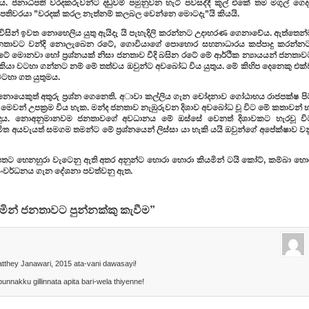
ය. ජනාධිපති වරදකරුවන්ට දඬුවම් පමුනුවන හැටි පවසද්දී කූල් එකේ තම මගුල් ගෙද
අධිපතිවරයා ”වරදක් කරල නැත්නම් කලබල වෙන්නෙ මොටදැ”යි කියයි.
ිසින් ඉවත නොහෙලිය යුතු ඇයිදැ යි පැහැදිලි කරන්නට උදාහරණ ගෙනාවේය. ඇත්තෙන්
ජනතාවට වන්දි නොලැබෙන රටේ, ගොවියාගේ පොහොර සහනාධාරය කප්පාදු කරන්නට
මොනවා හෝ ප්‍රශ්නයක් නිසා ජනතාව වීදි බසින රටේ මේ ආර්ථික න්‍යායයන් ජනතාව
ද කියා වටහා ගන්නට නම් මේ තත්වය ඔවුන්ට අවබෝධ විය යුතුය. මේ කිහිප දෙනෙකු එක
ටහා ගත යුතුමය.
නොයෙකුත් අතුරු ප්‍රශ්න ගෙනෙති. අාවා කල්ලිය ගැන චෝදනාව ගෝඨාභය රාජපක්ෂ ප
කිරීම මෙවන් උපක්‍රම විය හැක. මන්ද ජනතාව නැඹුරුවන දිශාව අවබෝධ වූ විට මේ කතාවන් 
් බඳුය. නොඅනුමානවම ජනතාවගේ අවධානය මේ ඔස්සේ වෙනත් දිශාවකට හැරවූ වි
 අයවැයත් සමගම තමන්ට මේ ප්‍රශ්නයෙන් ලිස්සා යා හැකි යයි ඔවුන්ගේ අපේක්ෂාව ව
තට හෙනහුරා වැටෙනු ඇති අතර අනුන්ට හොරා හොරා කියමින් ටයි කෝට්, කම්බා හො
සංවර්ධනය ගැන දේශනා පවත්වනු ඇත.
ින් ජනතාවට පුන්නක්කු කැවීම”
atthey Janawari, 2015 ata-vani dawasayi!
nakku gillinnata apita bari-wela thiyenne!