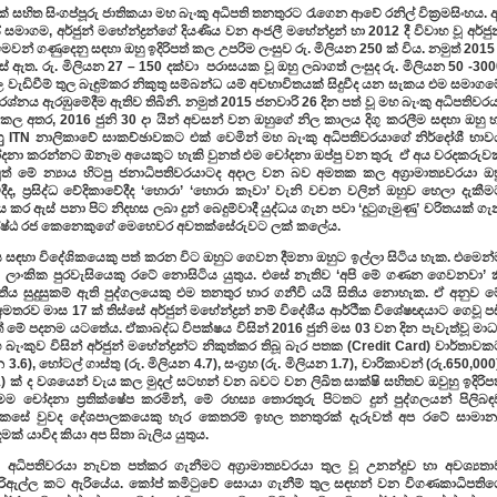
භවයක් සහිත සිංගප්පූරු ජාතිකයා මහ බැංකු අධිපති තනතුරට රැගෙන ආවේ රනිල් වික්‍රමසිංහය. 
ාගම, අර්ජුන් මහේන්ද්‍රන්ගේ දියණිය වන අංජලී මහේන්ද්‍රන් හා 2012 දී විවාහ වූ අර්ජ
ෙවන් ගණුදෙනු සඳහා ඔහු ඉදිරිපත් කල උපරිම ලංසුව රු. මිලියන 250 ක් විය. නමුත් 2015 
් ඇත. රු. මිලියන 27 – 150 දක්වා පරාසයක වූ ඔහු ලබාගත් ලංසුද රු. මිලියන 50 -30
 මිල වැඩිවීම් තුල බැඳුම්කර නිකුතු සම්බන්ධ යම් අවභාවිතයක් සිදුවීද යන සැකය එම සමාගම
ර්‍රශ්නය ඇරඹුමේදීම ඇතිව තිබිනි. නමුත් 2015 ජනවාරි 26 දින පත් වූ මහ බැංකු අධිපතිවර
 කල අතර, 2016 ජුනි 30 දා යින් අවසන් වන ඔහුගේ නිල කාලය දිගු කරලීම සඳහා ඔහු 
ඔහුු ITN නාලිකාවේ සාකච්ඡාවකට එක් වෙමින් මහ බැංකු අධිපතිවරයාගේ නිර්දෝශී භා
චෝදනා කරන්නට ඕනෑම අයෙකුට හැකි වුනත් එම චෝදනා ඔප්පු වන තුරු ඒ අය වරදකරුව
 මේ න්‍යාය හිටපු ජනාධිපතිවරයාටද අදාල වන බව අමතක කල අග්‍රාමාත්‍යවරයා ඔහ
ද, ප්‍රසිද්ධ වේදිකාවේදීද ‘හොරා’ ‘හොරා කෑවා’ වැනි වචන වලින් ඔහුව හෙලා දැකී
ර ඇස් පනා පිට නිදහස ලබා දුන් බෙදුම්වාදී යුද්ධය ගැන පවා ‘දුටුගැමුණු’ චරිතයක් ග
ශ්‍රේෂ්ඨ රජ කෙනෙකුගේ මෙහෙවර අවතක්සේරුවට ලක් කලේය.
ය සඳහා විදේශිකයෙකු පත් කරන විට ඔහුට ගෙවන දීමනා ඔහුට ඉල්ලා සිටිය හැක. එමෙන්
ශ්‍රී ලාංකික පුරවැසියෙකු රටේ නොසිටිය යුතුය. එසේ නැතිව ‘අපි මේ ගණන ගෙවනවා’ 
ය සුදුසුකම් ඇති පුද්ගලයෙකු එම තනතුර භාර ගනීවි යයි සිතිය නොහැක. ඒ අනුව මෙ
 අමතරව මාස 17 ක් තිස්සේ අර්ජුන් මහේන්ද්‍රන් නම් විදේශීය ආර්ථික විශේෂඥයාට ගෙවූ ප
ේ පදනම යටතේය. ඒකාබද්ධ විපක්ෂය විසින් 2016 ජුනි මස 03 වන දින පැවැත්වූ මාධ්
 බැංකුව විසින් අර්ජුන් මහේන්ද්‍රන්ට නිකුත්කර තිබූ බැර පතක (Credit Card) වාර්තාව
.6), හෝටල් ගාස්තු (රු. මිලියන 4.7), සංග්‍රහ (රු. මිලියන 1.7), චාරිකාවන් (රු.650,000
 2.1) ක් ද වශයෙන් වැය කල මුදල් සටහන් වන බවට වන ලිඛිත සාක්ෂි සහිතව ඔවුහු ඉදිරිප
ෝදනා ප්‍රතික්ෂේප කරමින්, මේ රහස්‍ය තොරතුරු පිටතට දුන් පුද්ගලයන් පිලිබඳ
ෙසේ වුවද දේශපාලකයෙකු හැර කෙතරම් ඉහල තනතුරක් දැරුවත් අප රටේ සාමාන්‍
ක් යාවිද කියා අප සිතා බැලිය යුතුය.
අධිපතිවරයා නැවත පත්කර ගැනීමට අග්‍රාමාත්‍යවරයා තුල වූ උනන්දුව හා අවශ්‍යතා
ඇල්ල කට ඇරියේය. කෝප් කමිටුවේ සොයා ගැනීම් තුල සඳහන් වන විගණකාධිපතිගෙ