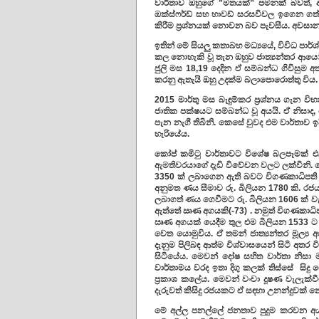
වාර්තාව ඔහුගේ ”මතයක්” පමනක් බවත්, අර්
ඔක්ස්ෆර්ඩ් සහ හාවඩ් සරසවිවල ඉගෙන ගත් අය
කිරීම ප්‍රශ්නයක් නොවන බව පැවසීය. අවසා
ඉතින් මේ සියලු කතාබහ මධ්‍යයේ, විවිධ පාර්
කල නොහැකි වූ තැන ඔහුව ජාත්‍යන්තර ආයෙ
ජුලි මස 18,19 දෙදින ඒ සම්බන්ධ ගිවිසුම අත
කරනු ඇතැයි ඔහු උදක්ම බලාපොරාෙත්තු විය
2015 මාර්තු මස බැඳුම්කර ප්‍රශ්නය ගැන වි
ජාතික පක්ෂයට සම්බන්ධ වූ අයයි. ඒ නිසාද,
පැන නැගී තිබිනි. කෙසේ වුවද එම වාර්තාව ඉදි
හැරියේය.
කෝප් කමිටු වාර්තාවට විශේෂ බලපෑමක් එ
ඇමතිවරයාගේ දැඩි විවේචන වලට ලක්විනි. මේ
3350 ක් ලබාගෙන ඇති බවට විගණකාධිපති ගාම
අනුමත ණය සීමාව රු. බිලියන 1780 කි. රජය
ලබාගත් ණය ගෙවීමට රු. බිලියන 1606 ක් වැ
ඇත්තේ ඍණ අගයකි(-73) . නමුත් විගණකාධිප
ඍණ අගයක් යෙදීම තුල එම බිලියන 1533 ට සිද
වෙත යොමුවිය. ඒ තමන් ජාත්‍යන්තර මූල්‍ය
දැනුම පිලිබඳ ආත්ම විශ්වාසයෙන් සිටි අතර 
සිටියේය. මෙවන් දෝෂ සහිත වාර්තා නි
වාර්තාමය වරද ඉතා දිගු කලක් තිස්සේ සිදු 
ප්‍රකාශ කලේය. මෙවන් වංචා දූෂණ වැලැක
දැරුවත් කිසිදු රජයකට ඒ සඳහා උනන්දුවක් න
මේ අල්ල පනල්ලේ ජනතාව පුදුම කරවන අය