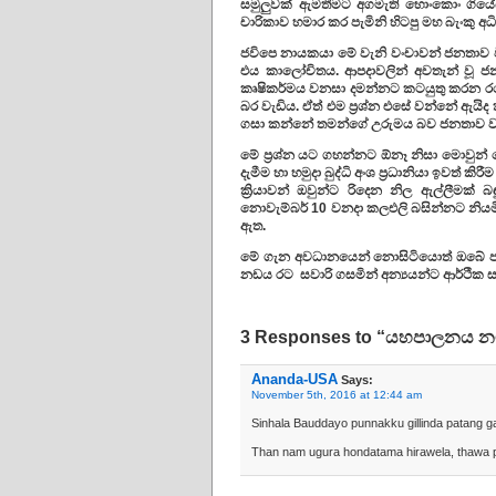
සමුලුවක් ඇමතීමට අගමැති හොංකොං ගියේ
චාරිකාව හමාර කර පැමිනි හිටපු මහ බැංකු 
ජවිපෙ නායකයා මේ වැනි වංචාවන් ජනතාව ව
එය කාලෝචිතය. ආපදාවලින් අවතැන් වූ 
කෘෂිකර්මය වනසා දමන්නට කටයුතු කරන රටේ 
බර වැඩිය. ඒත් එම ප්‍රශ්න එසේ වන්නේ ඇයි
ගසා කන්නේ තමන්ගේ උරුමය බව ජනතාව ව
මේ ප්‍රශ්න යට ගහන්නට ඕනෑ නිසා මොවුන් 
දැමීම හා හමුදා බුද්ධි අංශ ප්‍රධානියා ඉවත් 
ක්‍රියාවන් ඔවුන්ට රිදෙන නිල ඇල්ලීමක
නොවැම්බර් 10 වනදා කලඑලි බසින්නට නියමිත
ඇත.
මේ ගැන අවධානයෙන් නොසිටියොත් ඔබේ ප
නඩය රට සවාරි ගසමින් අන්‍යයන්ට ආර්ථික 
3 Responses to “යහපාලනය නම
Ananda-USA
Says:
November 5th, 2016 at 12:44 am
Sinhala Bauddayo punnakku gillinda patang g
Than nam ugura hondatama hirawela, thawa pun