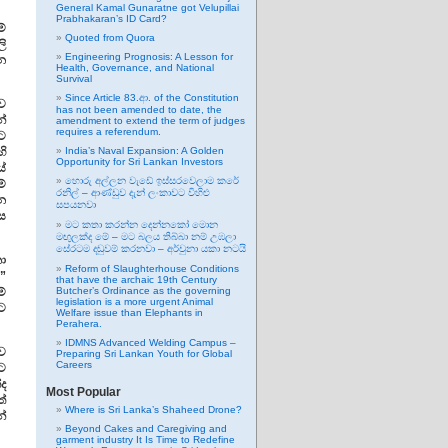
General Kamal Gunaratne got Velupillai
Prabhakaran’s ID Card?
ේ
Quoted from Quora
ලි
Engineering Prognosis: A Lesson for
න
Health, Governance, and National
Survival
Since Article 83.ආ. of the Constitution
ව
has not been amended to date, the
න්
amendment to extend the term of judges
requires a referendum.
ට
ි
India’s Naval Expansion: A Golden
Opportunity for Sri Lankan Investors
ේ
හොරු අල්ලන වැඩේ ඉස්සරවෙලාම කරේ
ම්
රනිල් – ආණ්ඩුව දැන් ලංකාවට විහිළු
්න
සපයනවා
ස
මට කතා කරන්න දෙන්නකෝ මොන
මඟුලක්ද මේ – මට බලය තිබ්බා නම් උඹලා
සේරටම දඬුවම් කරනවා – අර්චුනා යකා නටයි
නා
Reform of Slaughterhouse Conditions
”
that have the archaic 19th Century
්
Butcher’s Ordinance as the governing
legislation is a more urgent Animal
ට
Welfare issue than Elephants in
Perahera.
IDMNS Advanced Welding Campus –
්ව
Preparing Sri Lankan Youth for Global
Careers
ට
ද
Most Popular
ත්
Where is Sri Lanka’s Shaheed Drone?
න්
Beyond Cakes and Caregiving and
garment industry It Is Time to Redefine