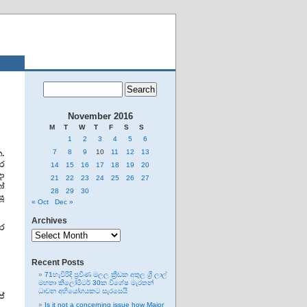
November 2016
M
T
W
T
F
S
S
1
2
3
4
5
6
7
8
9
10
11
12
13
න.
කර
14
15
16
17
18
19
20
දා
21
22
23
24
25
26
27
ා්
28
29
30
සූ
« Oct
Dec »
Archives
කර
Archives
Recent Posts
71හැවිරිදි ප්‍රවීණ මලල ක්‍රීඩක අතුල ශ්‍රී ලාල්
මහතා කිලෝමීටර් 30ක විශේෂ මැරතන්
ධාවන අභියෝගයකට සැරසෙයි
ප්
Is it not a concerning issue how Major