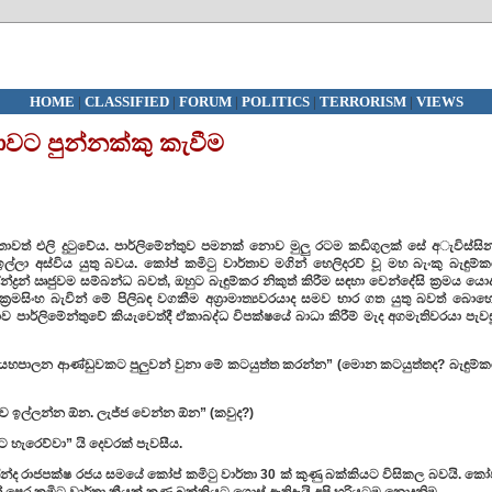
HOME
|
CLASSIFIED
|
FORUM
|
POLITICS
|
TERRORISM
|
VIEWS
ට පුන්නක්කු කැවීම
තාවත් එලි දුටුවේය. පාර්ලිමේන්තුව පමනක් නොව මුලු රටම කඩිගුලක් සේ අැවිස්සි
ඉල්ලා අස්විය යුතු බවය. කෝප් කමිටු වාර්තාව මගින් හෙලිදරව් වූ මහ බැංකු බැඳුම්
න්ද්‍රන් ඍජුවම සම්බන්ධ බවත්, ඔහුට බැඳුම්කර නිකුත් කිරීම සඳහා වෙන්දේසි ක්‍රමය යො
්‍රමසිංහ බැවින් මේ පිලිබඳ වගකීම අග්‍රාමාත්‍යවරයාද සමව භාර ගත යුතු බවත් බොහෙ
 පාර්ලිමේන්තුවේ කියැවෙත්දී ඒකාබද්ධ විපක්ෂයේ බාධා කිරීම් මැද අගමැතිවරයා පැව
ාගේ යහපාලන ආණ්ඩුවකට පුලුවන් වුනා මේ කටයුත්ත කරන්න” (මොන කටයුත්තද? බැඳුම්
ාව ඉල්ලන්න ඕන. ලැජ්ජ වෙන්න ඕන” (කවුද?)
ට හැරෙව්වා” යි දෙවරක් පැවසීය.
්ද රාජපක්ෂ රජය සමයේ කෝප් කමිටු වාර්තා 30 ක් කුණු බක්කියට විසිකල බවයි. කෝ