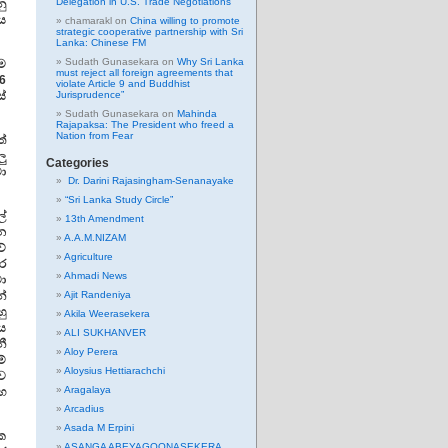
Delegation in U.S. Trade Negotiations
ු
වය
chamarakl
on
China willing to promote
strategic cooperative partnership with Sri
Lanka: Chinese FM
Sudath Gunasekara
on
Why Sri Lanka
ඒම
must reject all foreign agreements that
6
violate Article 9 and Buddhist
ස්
Jurisprudence”
Sudath Gunasekara
on
Mahinda
Rajapaksa: The President who freed a
Nation from Fear
ත්
ලු
Categories
වා
Dr. Darini Rajasingham-Senanayake
“Sri Lanka Study Circle”
්
13th Amendment
යන
A.A.M.NIZAM
ේ
Agriculture
ර
Ahmadi News
වා
්
Ajit Randeniya
හු
Akila Weerasekera
ය
ALI SUKHANVER
නී
Aloy Perera
්
Aloysius Hettiarachchi
ුව
Aragalaya
හ
Arcadius
Asada M Erpini
ක
ASANGA ABEYAGOONASEKERA