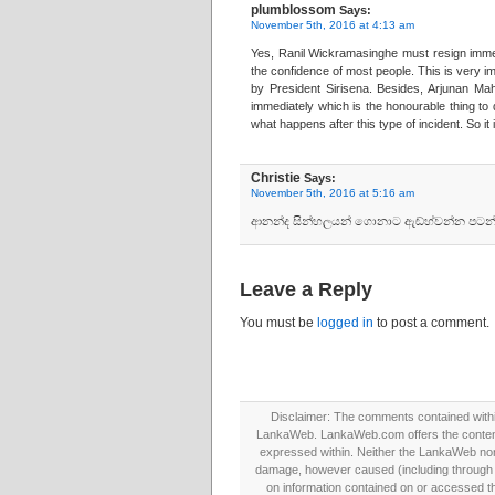
plumblossom
Says:
November 5th, 2016 at 4:13 am
Yes, Ranil Wickramasinghe must resign immed
the confidence of most people. This is very 
by President Sirisena. Besides, Arjunan Ma
immediately which is the honourable thing to d
what happens after this type of incident. So it i
Christie
Says:
November 5th, 2016 at 5:16 am
ආනන්ද සින්හලයන් ගොනාට ඇඬ්හ්වන්න පටන් 
Leave a Reply
You must be
logged in
to post a comment.
Disclaimer: The comments contained within 
LankaWeb. LankaWeb.com offers the contents
expressed within. Neither the LankaWeb nor t
damage, however caused (including through neg
on information contained on or accessed thr