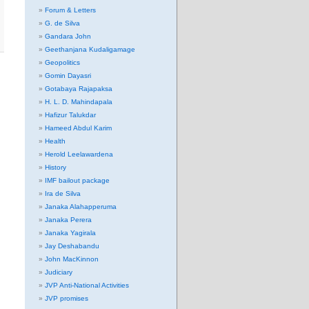
Forum & Letters
G. de Silva
Gandara John
Geethanjana Kudaligamage
Geopolitics
Gomin Dayasri
Gotabaya Rajapaksa
H. L. D. Mahindapala
Hafizur Talukdar
Hameed Abdul Karim
Health
Herold Leelawardena
History
IMF bailout package
Ira de Silva
Janaka Alahapperuma
Janaka Perera
Janaka Yagirala
Jay Deshabandu
John MacKinnon
Judiciary
JVP Anti-National Activities
JVP promises