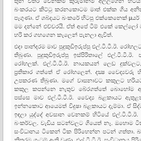
තුන විතර වෙනකම් කුරුමානම් අල්ලගෙන හිටිය
බංකරයට කිට්‌ටු කරනකොටම මාත් එක්‌ක ගිය අනි
පෑගුණා. ඒ ශබ්දයට බංකරේ හිටපු එක්‌කෙනෙක්‌ µයර
මම දන්නේ එච්චරයි. ඒත් අපේ ටීම් එකේ කෙල්ලෝ
හරි කර ගහගෙන කැලෙන් පැනලා ඇවිත්.
එදා පාන්දරම මාව පුදුකුඩිඉරුප්පු එල්.ටී.ටී.ඊ. ර
තිබුණා. පුදුකුඩිඉරුප්පු ඉස්‌පිරිතාලේ එල්.ටී.ටී
රෝහලක්‌. එල්.ටී.ටී.ඊ. නායකයන් ලෙඩ දුක්‌වලට
ප්‍රතිකාර ගත්තේ ඒ රෝහලෙන්. දක්‍ෂ වෛද්‍යවරු 
උපකරණ තිබුණා. මගේ වාසනාවට කකුලට හරියට ව
කකුල කපන්නෙ නැතුව බේරගත්තේ බොහෝම අමා
පස්‌සෙ මාව එල්.ටී.ටී.ඊ. වෛද්‍ය බළකායට ඇතුළත
ඉන්නකොට ආයෙමත් විදුෂා බළකායට දැම්මා. ඒ සිද්
ඉඳලා යුද්දේ අවසාන වෙනකම් හිටියේ එල්.ටී.ටී.
බංකර්වල. වැඩිය සටන්වලට ගියෙත් නෑ. ඔහොම ටික
සංවිධානය ටිකෙන් ටික පිරිහෙන්න පටන් ගත්ත
නිතරම ගැටුම් ඇති වුණා. එල්.ටී.ටී.ඊ. සංවිධානය පි