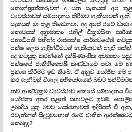
ව්‍යවස්‌ථා සම්පාදක මණ්‌ඩලය කටයුතු කර
කොන්ත්‍රාත්කරුවන් ද යන සැකයක්‌ අප තුළ
ව්‍යවස්‌ථාවක්‌ සම්පාදනය කිරීමට හැකියාවක්‌ ඇත
සැකයත් මා තුළ තිබෙනවා. අද අපේ රටේ වාමාංශ
කොටසක්‌ අග්‍රාමාත්‍ය රනිල් වික්‍රමසිංහ ප
ජනාධිපති මහින්ද රාජපක්‌ෂ පාර්ශවයේත් කටයු
පක්‌ෂ ලෙස හැඳින්වීමටත් හැකියාවක්‌ නැති ත
අද කටයුතු කරන්නේ දක්‌ෂිණාංශික අවශ්‍යතා සපුර
පක්‌ෂයේ ජාතිහිතෛෂී කණ්‌ඩායම් පවා මේ නව ව
ප්‍රකාශ කිරීමට ඉඩ තිබේ. ඒ අනුව යෝජිත මේ නව 
කර ගැනීමත් විශාල අභියෝගයක්‌ බවට පත්වීමටත
නව ආණ්‌ඩුක්‍රම ව්‍යවස්‌ථාව කෙසේ සම්පාදනය විය
යෝජනා අතර පළාත් සභාවලට ඉඩම්, පොලිස්‌
ලබාදිය යුතු බවට යෝජනාවක්‌ ඉදිරිපත් වී ඇතැය
එවැන්නක්‌ සිදුවුවහොත් රටේ ජාතික ආරක්‌ෂා
කෙබඳුද?