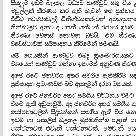
සියලුම ඉඩම් බලතල මධ්‍යම ආණ්‌ඩුව සතු විය යු
මඬුල්ලක්‌ තීරණය කර ඇති බැවින් මේ ප්‍රශ්න
විවිධ අවස්‌ථාවලදී විනිශ්චයකරුවන් අටදෙනෙ
තීන්දුවලට අනුව ද පෙනී යන්නේ රජයේ ඉඩම් ම
තීරණය වෙනස්‌ නොවන බවයි. එම තීරණ
ව්‍යවස්‌ථාවක්‌ සම්පාදනය කිරීමෙන් පමණයි.
යම් හෙයකින් ආණ්‌ඩුව එබඳු ක්‍රියාමාර්
වශයෙන් ආණ්‌ඩුව ගන්නා ඉතාමත් අනුවණ තීරණය
අපේ රටේ ජනවර්ග අතර සමගිය ඇතිකිරීම සඳහ
ප්‍රතිපාදන ප්‍රමාණවත් බව ඇතැමුන් දරන මතයක්‌.
අපේ රටේ ජනවර්ග අතර සමගිය වර්ධනය වීමට ඇති
වීමේ ඇති අඩුපාඩුයි. අද ජනවර්ග අතර සමගිය 
යෝජනාවලින් සිදුවන්නේ සමගිය ඇති වීම නො
ඉඩම් හා පොලිස්‌ බලතල මුළුමනින්ම පළාත් ස
යෝජනාවත් එවැනි යෝජනාවක්‌. මෙවැනි යෝජ