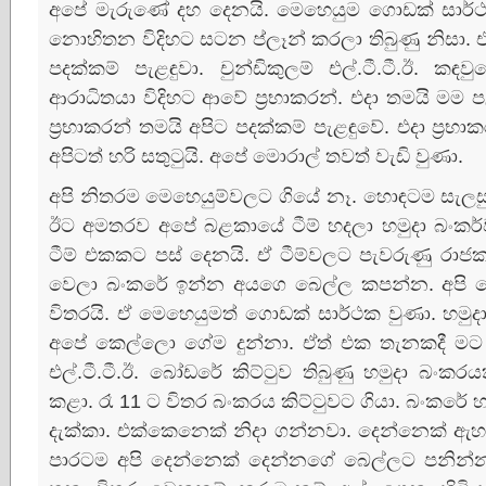
අපේ මැරුණේ දහ දෙනයි. මෙහෙයුම ගොඩක්‌ සාර්ථක
නොහිතන විදිහට සටන ප්ලෑන් කරලා තිබුණු නිසා. 
පදක්‌කම් පැළඳුවා. චුන්ඩිකුලම් එල්.ටී.ටී.ඊ. කඳ
ආරාධිතයා විදිහට ආවේ ප්‍රභාකරන්. එදා තමයි මම ප
ප්‍රභාකරන් තමයි අපිට පදක්‌කම් පැළඳුවේ. එදා ප්‍ර
අපිටත් හරි සතුටුයි. අපේ මොරාල් තවත් වැඩි වුණා.
අපි නිතරම මෙහෙයුම්වලට ගියේ නෑ. හොඳටම සැලසු
ඊට අමතරව අපේ බළකායේ ටීම් හදලා හමුදා බංකර්
ටීම් එකකට පස්‌ දෙනයි. ඒ ටීම්වලට පැවරුණු රාජක
වෙලා බංකරේ ඉන්න අයගෙ බෙල්ල කපන්න. අපි ගෙනි
විතරයි. ඒ මෙහෙයුමත් ගොඩක්‌ සාර්ථක වුණා. හමුද
අපේ කෙල්ලො ගේම දුන්නා. ඒත් එක තැනකදී මට වැ
එල්.ටී.ටී.ඊ. බෝඩරේ කිට්‌ටුව තිබුණු හමුදා බංක
කළා. රෑ 11 ට විතර බංකරය කිට්‌ටුවට ගියා. බංකරේ හ
දැක්‌කා. එක්‌කෙනෙක්‌ නිදා ගන්නවා. දෙන්නෙක්‌ ඇහැ
පාරටම අපි දෙන්නෙක්‌ දෙන්නගේ බෙල්ලට පනින්න.