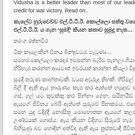
Vidusha is a better leader than most of our lea
credit for war victory. Read on..
කැලේට හුරුවෙච්ච එල්.ටී.ටී.ඊ. කොල්ලො සත්තු ව
එල්.ටී.ටී.ඊ. ය ගැන ‘සුමදි’ කියන කතාව සුමුදු නැත…
තරංග රත්නවීර
ටික කාලෙකින් විනය බින්දුවටම වැටුණා…
සමහර කෙල්ලො කරදර ඉවසන්න බැරිව පැනලා ගිය
හිරිහැර කරන්න ආවොත් ඉවරයක්‌ කරන්න කියලා විදූ
සුමදි තරුණ කාන්තාවකි. වයස අවුරුදු තිහකි. හිරිමල්
බිලි දී ඇති ඇය තාරුණ්‍ය කැප කර ඇත්තේ හමුදාව
ගස්‌, ගල් යට තුවක්‌කු කර පින්නා ගෙන, සයිනයි
ඇයගේ ජීවිතය බේරී ඇත්තේ පූරුවේ පිනකටය. එහෙ
සමඟ යුද වදිද්දී නොසිතූ මොහොතක ඇයගේ කලව 
උණ්‌ඩයක්‌ ගොස්‌ය. ඇය කියන විදිහට සිරුරේ හැම ත
බිහිසුණු බව හොඳින් අත්විඳ ඇති ඇය ත්‍රස්‌තවාදී ජ