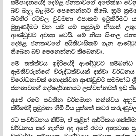
සම්පාදනයේදී දෙමළ ජනතාවගේ අපේක්‌ෂා වෙනුව
බව බැලු බැල්මට පෙනෙන්නට තිබේ. ක්‍රම ක්‍රමය
බටහිර රටවල වුවමනා එපාකම් ඉටුකිරීමට ය
මුහුණදීමට වන යම් යම් පසුබෑම් නිසාත් උ
ආණ්‌ඩුවට අවශ්‍ය වෙයි. මේ නිසා සිංහල ජ
දෙමළ ජනතාවගේ අයිතිවාසිකම් ගැන ආණ්‌ඩු
තිබෙන බව පෙනෙන්නට තිබෙනවා.
මේ තත්ත්වය ඉදිරියේදී ආණ්‌ඩුවට සම්බන්ධ ශ්
ඇමතිවරුන්ගේ විරුද්ධත්වයක්‌ දක්‌වා වර්ධන
විරෝධතාවක්‌ නොදක්‌වන ආණ්‌ඩුවට සම්බන්ධ ශ්‍
ජනතාවගේ දෝෂදර්ශනයට ලක්‌වන්නටත් ඉඩ ති
අපේ රටේ පවතින වර්තමාන තත්ත්වය අනුව න
කිරීමේදී ප්‍රමුඛතා හිමි විය යුත්තේ කවර කරුණු
රට සංවර්ධනය කිරීම, ඒ තුළින් ආර්ථිකය ශක්‌ති
වර්ධනය කර ගැනීම අද අපේ රටට අත්‍යවශ්‍ය ප්