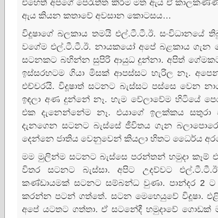
එහෙත් අපගේ පෙරැත්ත කිරීම මත ඇය ඒ කාලකණ්‌ණ
ඇය කියන කතාවේ අවසාන කොටසය…
විදූෂාගේ බලකාය තමයි එල්.ටී.ටී.ඊ. සංවිධානයේ ති
වගේම එල්.ටී.ටී.ඊ. නායකයෝ අපේ බළකාය ගැන 
සටනකට බහින්න සුපිරි ආයුධ දුන්නා. අපිත් ගේමක
ඉස්‌සරහටම ගියා මිසක්‌ ආපස්‌සට හැරිල නෑ. අපෙන්
එච්චරයි. විදූෂාත් සටනට බැස්‌සට පස්‌සෙ වෙන න
ඉඳලා අණ දුන්නේ නෑ. හැම වේලාවේම හිටියේ පෙ
එක දැනෙන්නේම නෑ. එයාගේ ඉලක්‌කය සතුරා වි
දැනගෙන සටනට බැස්‌සේ ජීවිතය ගැන බලාපොරොත්
දෙන්නෙ ජාතිය වෙනුවෙන් කියලා හිතට ධෛර්ය අ
මම මුලින්ම සටනට බැස්‌සෙ පරන්තන් හමුදා කෑම් 
විතර සටනට බැස්‌සා. අපිට උදව්වට එල්.ටී.ටී
කණ්‌ඩායමක්‌ සටනට සම්බන්ධ වුණා. පාන්දර 2 ට 
කරන්න පටන් ගත්තේ. සටන මෙහෙයුවේ විදූෂා. එ
අපේ යටතට ගත්තා. ඒ සටනේදී හමුදාවේ ගොඩක්‌ මැර