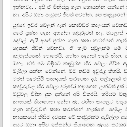
ඉන්නවද… අපි ඒ මිනිස්‌සු ගැන හොයන්න යන්නේ න
නෑ. අපිට ඕනෑ පාඩුවේ ජීවත් වෙන්න. මේ කඳවුරෙන
යුද්දේ ඉවර වෙලත් දැන් කොච්චර කාලයක්‌ වෙන
අපේ ප්‍රශ්න ගැන අහන්න කවුරුවත් නෑ. ඔයලාත
දෙවල්. ඇයි අපේ ප්‍රශ්න ගැන කතා කරන්නේ නැත්
දෙකක්‌ ජීවත් වෙනවා. ඒ හැම පවුලක්‌ම මේ
කැමැත්තෙන් නෙමෙයි. යන්න තැනක්‌ නැති නිසා. අ
ඕනෑ. ඒත් මේ විදිහට කඳවුරක හිර වෙලා ජීවිත අලු
මැරිලා යන්න වෙන්නේ. මට තවම අවුරුදු තිහයි. 
මමත් කැමතියි කසාදයක්‌ කරගෙන දරු මල්ලොත් එ
කඳවුරුවල හිර වෙලා දරුවෝ හදාගෙන උන්ටත් දුක්‌
මඩුවල විඳින දුක දන්නේ අපි විතරයි. හරියට වතු
නාහයක්‌ තියාගෙන ඉන්න බෑ. වහින කාලෙට වතුරෙ
ගැන කවුරුවත් කතා කරන්නේ නැත්තේ. දෙමළ ව
නායකයෝ කිසිම දවසක මේ කඳවුරකට ඇවිල්ලා අපේ
අයට ඕනා අපිව ඉත්තන්ට තියාගෙන බලය තරකර ග