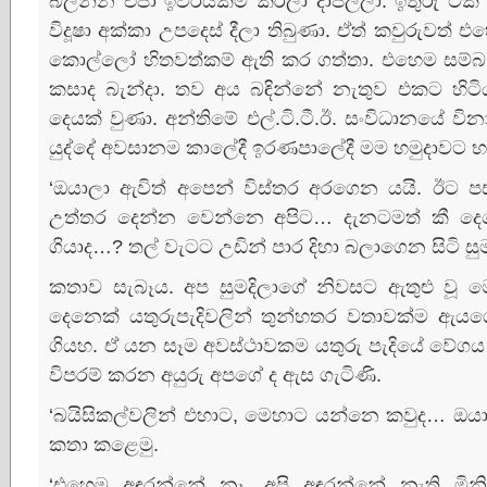
බලන්න එපා ඉවරයක්‌ම කරලා දාපල්ලා. ඉතුරු ටික
විදූෂා අක්‌කා උපදෙස්‌ දීලා තිබුණා. ඒත් කවුරුව
කොල්ලෝ හිතවත්කම් ඇති කර ගත්තා. එහෙම සම්
කසාද බැන්දා. තව අය බඳින්නේ නැතුව එකට හිටියා
දෙයක්‌ වුණා. අන්තිමේ එල්.ටි.ටී.ඊ. සංවිධානයේ ව
යුද්දේ අවසානම කාලේදී ඉරණපාලේදී මම හමුදාවට භ
‘ඔයාලා ඇවිත් අපෙන් විස්‌තර අරගෙන යයි. ඊට ප
උත්තර දෙන්න වෙන්නෙ අපිට… දැනටමත් කී දෙන
ගියාද…? තල් වැටට උඩින් පාර දිහා බලාගෙන සිටි සු
කතාව සැබෑය. අප සුමදිලාගේ නිවසට ඇතුළු වූ
දෙනෙක්‌ යතුරුපැදිවලින් තුන්හතර වතාවක්‌ම 
ගියහ. ඒ යන සෑම අවස්‌ථාවකම යතුරු පැදියේ වේගය
විපරම් කරන අයුරු අපගේ ද ඇස ගැටිණි.
‘බයිසිකල්වලින් එහාට, මෙහාට යන්නෙ කවුද… ඔයා
කතා කළෙමු.
‘එහෙම අඳුරන්නේ නෑ. අපි අඳුරන්නේ නැති මින