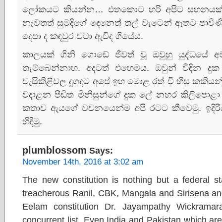
ලෝකයට කියන්න… එතකොට හරි අපිට සහනයක්‌ 
නැවතත් සුමදිගේ දෙනෙත් තල් වැටෙන් ඈතට පාව
දෙපා ද කඳවුර වටා ඇවිද ගියේය.
කාලයක්‌ ගිනි ගොඩේ ජීවත් වූ ඔවුහු යුද්ධයේ
තැම්බෙන්නාහ. අදටත් එහෙමය. ඔවුන් විඳින දුක අ
වැසිකිළිවල දුගඳට අපේ ඉහ මොළ රත් වී හිස කකියන්ට
වදාළන පීඩිත මිනිසුන්ගේ දුක ලේ නහර කිලිපොළා
කතාව ඇයගේ වචනයෙන්ම අපි රටට කීවෙමු. ඉදිරි
හිඳිමු.
plumblossom
Says:
November 14th, 2016 at 3:02 am
The new constitution is nothing but a federal 
treacherous Ranil, CBK, Mangala and Sirisena and
Eelam constitution Dr. Jayampathy Wickramar
concurrent list. Even India and Pakistan which a