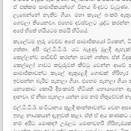
ඒ එක්‌කම සාමාජිකයන්ගේ විනය බිංදුවට වැටුණා
ලැබෙන්නේ නැතිව ගියා. මහා කැලේ බංකර් ඇතු
ගෙවලා තියෙනවා. එහෙම දවස්‌වලට යුද්ධ කරන්න
අපේ හිතේ හයියටම තමයි හිටියේ.
කැලේටම හුරු වෙච්ච අපේ සාමාජිකයෝ ටිකෙන්, ට
ගත්තා. අපි එල්.ටී.ටී.ඊ. යට බැඳුණු මුලදී ඇ
කෙල්ලන්ව පාවිච්චි කරන්න පටන් ගත්තා. ඒත් ව
කෙල්ලෝ ගාවට කවුරුවත් කිට්‌ටු වෙන්න ආවේ 
සාමාජිකාවන්ට කැලේ ඇතුළෙදී ගොඩක්‌ හිරිහ
ඉවසන්න බැරිව පැනලා ගියා. එහෙම පැනලා ගියා කි
යනකොට කොයි දීපංකරේ හිටියත් හොයාගෙන ඇවිත්
දානවා. ඒ නිසා පැනලා යන්න මම නම් හිතුවේවත් නෑ.
එල්.ටී.ටී.ඊ. සංවිධානය තුළදී කාන්තාවන්ට වෙන අසාධ
ඉහළ නායකයන් දැනුවත් කළා. ඒත් ඒ අය කණකට ගත්ත
නම් අපිට මොකද? උඹලට මොනවහරි හිරිහැරයක්‌