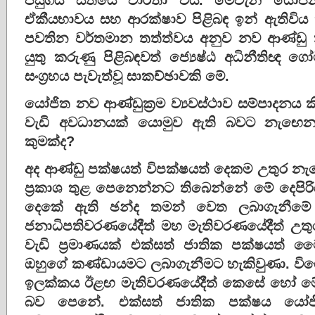
ඒකීයභාවය සහ ආරක්‌ෂාව පිළිබඳ ඉන් ඇතිවි
පවතින වර්තමාන තත්ත්වය අනුව නව ආණ්‌ඩු ක්‍
යුතු කරුණු පිළිබඳවත් ජ්‍යෙෂ්ඨ අධිනීතිඥ ගෝම
සංග්‍රහය පැවැත්වූ සාකච්ඡාවකි මේ.
යෝජිත නව ආණ්‌ඩුක්‍රම ව්‍යවස්‌ථාව සම්පාදන
වැඩි අවධානයක්‌ යොමුව ඇති බවට නැඟෙ
කුමක්‌ද?
අද ආණ්‌ඩු පක්‌ෂයත් විපක්‌ෂයත් දෙකම උතුර 
ප්‍රකාශ තුළ පෙනෙන්නට තිබෙන්නේ මේ දෙපිරි
දෙකේ ඇති ඡන්ද තමන් වෙත ලබාගැනීමේ අ
ජනාධිපතිවරණයේදීත් මහ මැතිවරණයේදීත් උ
වැඩි ප්‍රමාණයක්‌ එක්‌සත් ජාතික පක්‌ෂයත් 
ඔහුගේ කණ්‌ඩායමට ලබාගැනීමට හැකිවුණා. විශ
ඉලක්‌කය ඊළඟ මැතිවරණයේදීත් කෙසේ හෝ මේ
බව පෙනේ. එක්‌සත් ජාතික පක්‌ෂය යෝජිත 