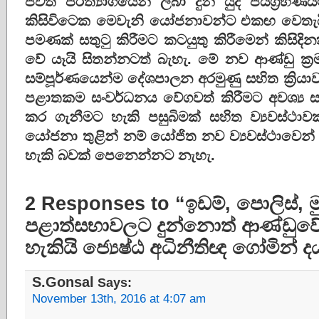
ජීවිත පරිත්‍යාගයෙන් ලබා දුන් යුද ජයග්‍රහණය
කිසිවිටෙක මෙවැනි යෝජනාවන්ට එකඟ වෙතැයි ස
පමණක්‌ සතුටු කිරීමට කටයුතු කිරීමෙන් කිසි
වේ යෑයි සිතන්නටත් බැහැ. මේ නව ආණ්‌ඩු ක්‍රම 
සම්පූර්ණයෙන්ම දේශපාලන අරමුණු සහිත ක්‍රිය
පළාතකම සංවර්ධනය වේගවත් කිරීමට අවශ්‍ය සහ
කර ගැනීමට හැකි පසුබිමක්‌ සහිත ව්‍යවස්‌ථාව
යෝජනා තුළින් නම් යෝජිත නව ව්‍යවස්‌ථාවෙන් 
හැකි බවක්‌ පෙනෙන්නට නැහැ.
2 Responses to “ඉඩම්, පොලිස්‌, 
පළාත්සභාවලට දුන්නොත් ආණ්‌ඩුව
හැකියි ජ්‍යෙෂ්ඨ අධිනීතිඥ ගෝමින් දය
S.Gonsal
Says:
November 13th, 2016 at 4:07 am