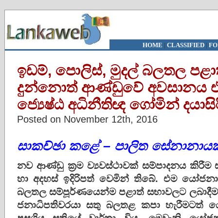
HOME
|
CLASSIFIED
|
FO
ඉඩම්, පොලිස්‌, මුදල් බලතල ප
දුන්නොත් ආණ්‌ඩුවේ අවසානය එ
ජ්‍යෙෂ්ඨ අධිනීතිඥ ගෝමින් දයාසිර
Posted on November 12th, 2016
සාකච්ඡා කළේ – පාලිත සේනානාය
නව ආණ්‌ඩු ක්‍රම ව්‍යවස්‌ථාවක්‌ සම්පාදනය කි
හා අදහස්‌ ඉදිරිපත් වෙමින් තිබේ. එම යෝජනා
බලතල සම්පූර්ණයෙන්ම පළාත් සභාවලට ලබාදීමටත
ජනාධිපතිවරයා සතු බලතළ කපා හැරීමටත් යෝ
පසුගිය සතියේ වාර්තා විය. මෙවැනි යෝජන