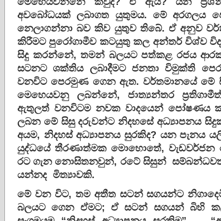
මෙහෙයවන්නේ කවුද? ඒ ඇයි? යන ප්‍රශ
අවබෝධයක් ලබාගත යුතුමය. මේ අරගලය
නෙලාගන්නා බව කිව යුතුව තිබේ. ඒ අනුව ව
කිරීමට පුරෝගාමීව කටයුතු කල අන්තර් විශ්ව විද්‍
සිදු කරන්නේ, තමන් බලයට පත්කළ රජය ආර
සටනට ශක්තිය ලබාදීමට ජනතා විමුක්ති පෙරම
වනවිට පෙරමුණ ගෙන ඇත. වර්තමානයේ මේ සිස
මෙහෙයවනු ලබන්නේ, ජාත්‍යන්තර ප්‍රතිගාමීත්
ඇතුලත් වනවිටම නවක වාදයෙන් පෝෂණය කර 
ලබන මේ සිසු දරුවන්ට නිදහසේ අධ්‍යාපනය සි
අයම, නිදහස් අධ්‍යාපනය සුරකිද? යන පැනය යල
යුද්ධයේ තීරණාත්මක මොහොතේ, වැඩවර්ජන රැල්
රට ගැන නොසිතනවුන්, රටේ සිසුන් සම්බන්ධවත්
යන්නද මිත්‍යාවකි.
මේ වන විට, තම අතීත සටන් සගයන්ට නිගාදෙ
බලයට ගෙන ඒමට; ඒ සටන් සගයන් බිහි කල අන්ත
සංගමයම “නිදහස් අධ්‍යාපනය සුරකිමු” — “