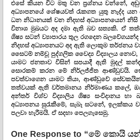
එසේ කියන විට මතු වන ප්‍රශ්නය වන්නේ, අ
අධ්‍යාපනයේ ශේෂයවත් රැකගත යුතු නැද්ද යන 
ධන නිධානයක් වන නිදහස් අධ්‍යාපනයෙන් නිසි
විනාශ මුඛයට අද දමා ඇති බව සත්‍යකි. ඒ තත්ව
ශිෂ්‍ය සටන් ව්‍යාපාරය තුල රගදෙන බලවේගයන්
නිදහස් අධ්‍යාපනයට අද ඇති ලොකුම තර්ජනය 
සෛටම් නම්වූ පුද්ගලික වෛද්‍ය විද්‍යාලය නොව,
යාමට ජනතාව විසින් සපයාදී ඇති මුදල් කන
සොරකම් කරන මේ නිර්ලජ්ජිත ආණ්ඩුවයි. හෙ
පවත්වාගෙන යාමට තියා, ආණ්ඩුවේ සේවකයින
තත්වයක් ඇති වර්තමානය නිර්මාණය කලේ, ඔ
අන්තර් විශ්ව විද්‍යාලිය ශිෂ්‍ය සංවිදානය හා
අධ්‍යාපනය සුරැකීමේ, සැබෑ සටනේ, ඉලක්කය
පලවා හැරීමයි. ඒ සදහා පෙලගැසෙමු.
One Response to “මේ කොයි ය