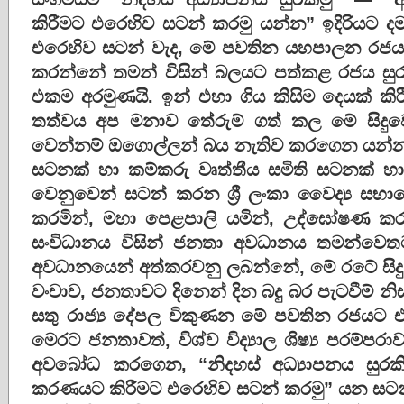
කිරීමට එරෙහිව සටන් කරමු යන්න” ඉදිරියට 
එරෙහිව සටන් වැද, මේ පවතින යහපාලන රජය 
කරන්නේ තමන් විසින් බලයට පත්කළ රජය සුරැකී
එකම අරමුණයි. ඉන් එහා ගිය කිසිම දෙයක් ක
තත්වය අප මනාව තේරුම් ගත් කල මේ සිදුවෙ
වෙන්නම් ඔගොල්ලන් බය නැතිව කරගෙන යන්න”
සටනක් හා කම්කරු වෘත්තීය සමිති සටනක් හා 
වෙනුවෙන් සටන් කරන ශ්‍රී ලංකා වෛද්‍ය සභා
කරමින්, මහා පෙළපාලි යමින්, උද්ඝෝෂණ කරමින් 
සංවිධානය විසින් ජනතා අවධානය තමන්වෙත
අවධානයෙන් අත්කරවනු ලබන්නේ, මේ රටේ සිදු
වංචාව, ජනතාවට දිනෙන් දින බදු බර පැටවීම්
සතු රාජ්‍ය දේපල විකුණන මේ පවතින රජයට එ
මෙරට ජනතාවත්, විශ්ව විද්‍යාල ශිෂ්‍ය පරම්ප
අවබෝධ කරගෙන, “නිදහස් අධ්‍යාපනය සුරකිම
කරණයට කිරීමට එරෙහිව සටන් කරමු” යන සටන්