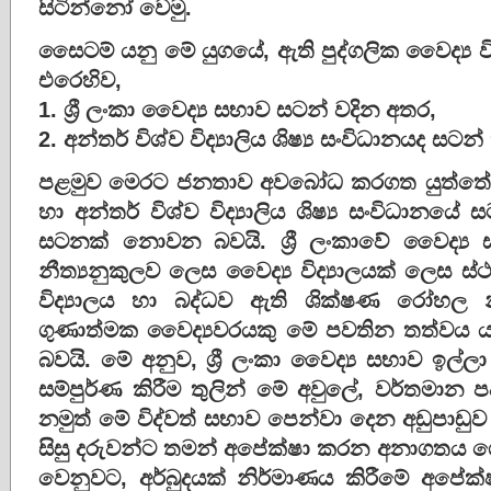
සිටින්නෝ වෙමු.
සෛටම් යනු මේ යුගයේ, ඇති පුද්ගලික වෛද්‍ය විද්
එරෙහිව,
1. ශ්‍රී ලංකා වෛද්‍ය සභාව සටන් වදින අතර,
2. අන්තර් විශ්ව විද්‍යාලිය ශිෂ්‍ය සංවිධානයද සටන්
පළමුව මෙරට ජනතාව අවබෝධ කරගත යුත්තේ, ශ
හා අන්තර් විශ්ව විද්‍යාලිය ශිෂ්‍ය සංවිධා
සටනක් නොවන බවයි. ශ්‍රී ලංකාවේ වෛද්‍ය
නීත්‍යනුකුලව ලෙස වෛද්‍ය විද්‍යාලයක් ලෙස ස
විද්‍යාලය හා බද්ධව ඇති ශික්ෂණ රෝහල නිස
ගුණාත්මක වෛද්‍යවරයකු මේ පවතින තත්වය 
බවයි. මේ අනුව, ශ්‍රී ලංකා වෛද්‍ය සභාව ඉල්
සම්පුර්ණ කිරීම තුලින් මේ අවුලේ, වර්තමාන
නමුත් මේ විද්වත් සභාව පෙන්වා දෙන අඩුපාඩු
සිසු දරුවන්ට තමන් අපේක්ෂා කරන අනාගතය
වෙනුවට, අර්බුදයක් නිර්මාණය කිරීමේ අපේක්