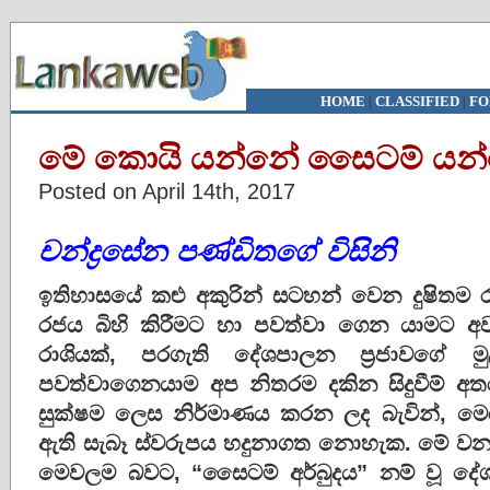
HOME
|
CLASSIFIED
|
FO
මේ කොයි යන්නේ සෛටම් යන
Posted on April 14th, 2017
චන්ද්‍රසේන පණ්ඩිතගේ විසිනි
ඉතිහාසයේ කළු අකුරින් සටහන් වෙන දුෂිතම ර
රජය බිහි කිරීමට හා පවත්වා ගෙන යාමට අවැස
රාශියක්, පරගැති දේශපාලන ප්‍රජාවගේ 
පවත්වාගෙනයාම අප නිතරම දකින සිදුවීම් අතර
සුක්ෂම ලෙස නිර්මාණය කරන ලද බැවින්,
ඇති සැබෑ ස්වරුපය හදුනාගත නොහැක. මේ වනව
මෙවලම බවට, “සෛටම් අර්බුදය” නම් වූ දේශ