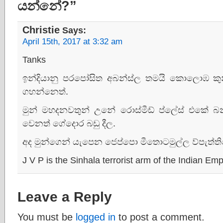
යන්නේ?”
Christie
Says:
April 15th, 2017 at 3:32 am
Tanks
ඉන්දියානු පරපෝසිත අබන්ස්ල තමයි කොලොඹ කුන
ගහන්නෙත්.
මුන් මහදනවතුන් උනේ රොස්මීඩ් ප්ලේස් එකේ බ
වෙනත් ගේදොර බඩු දීල.
අද මුන්ගෙන් යැපෙන ජෙප්පො මීතොටමුල්ල ව්පැත්
J V P is the Sinhala terrorist arm of the Indian Emp
Leave a Reply
You must be
logged in
to post a comment.