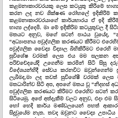
කළමනාකාරවරයකු ලෙස කටයුතු කිරීමේ භාග්‍ය
කරන ලද නව ශික්ෂණ රෝහලේ ඉදිකිරීම් කටය
කළමනාකාරවරයාගේ කාර්යභාරය ඒ ඉදි කිරී
භාග්‍ය ලද්දෙමි. මා මේ ඉදිකිරිම කටයුතුවල දී ස
මතයට අනුව, මගේ සටන් පාඨය වුයේද, “නිද
“අධ්‍යාපනය පවුද්ගලික කරණයට කිරීමට එරෙහි
පවුද්ගලික වෛද්‍ය විද්‍යාල බිහිකිරීමට එරෙහි
සුවිශේෂ වරමක් ලෙස එය මම සලකන අ
පරිච්චේදයේදි උගෙනීම කරමින් සිටි සිසු ද
විදේශයන්හිදී සේවය කරනවිට ඔවුන්ගෙන්ම ප
ලැබීමද,මා ලද තවත් සුවිශේෂී වරමක් ලෙස ම්
මතධාරින්ව සිටි අප, අපගේ මතය වූ “නිදහස් අධ්
පවුද්ගලික කරණයට කිරීමට එරෙහිව සටන් ක
සිටියෙමු. අපේ අත්දැකීම් වලට අනුව, එදා එම සි
හෝ හෙදි කාර්ය මණ්ඩලයෙන් පහත් ආකාර
සිදුවුයේම නැත. තවද ඔවුනට වෛද්‍ය උපාධිය 