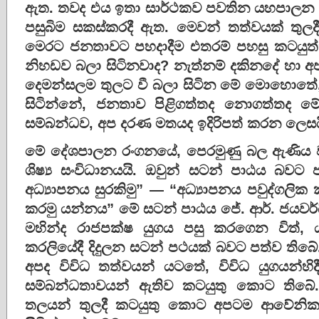
ඇත. තවද එය ඉතා සාර්ථකව පවතින යහපාලන ර
පසුබිම සකස්කරදී ඇත. මෙවන් තත්වයක් තුලදී
මෙරට ජනතාවට පහදාදීම එතරම් පහසු කටයුත
නිහඩව බලා සිටිනවාද? නැත්නම් දකිනදේ හ
දෙමන්සලම තුලට වී බලා සිටින මේ මොහොතේ
සිටින්නේ, ජනතාව පිළිගත්තද නොගත්තද 
සම්බන්ධව, අප දරණ මතයද ඉදිරිපත් කරන ලෙසය
මේ දේශපාලන රංගනයේ, පෙරමුණු බල ඇණිය වන්න
ශිෂ්‍ය සංවිධානයයි. ඔවුන් සටන් පාඨය බව
අධ්‍යාපනය සුරකිමු” — “අධ්‍යාපනය පවුද්ගල
කරමු යන්නය” මේ සටන් පාඨය ජේ. ආර්. ජයව
මහින්ද රාජපක්ෂ යුගය පසු කරගෙන විත්,
කරලියේදී දිදුලන සටන් පථයක් බවට පත්ව තිබේ. 
අපද විවිධ තත්වයන් යටතේ, විවිධ යුගයන්හ
සම්බන්ධතාවයන් ඇතිව කටයුතු කොට තිබේ. 
තලයන් තුලදී කටයුතු කොට අපටම ආවේනික ව