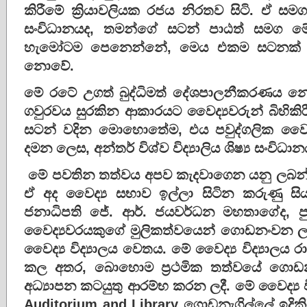
කිරීමේ ක්‍රියාවලියක රජය නිරතව සිටි. ඒ සමගම, 
සංවිධානයද, තමන්ගේ සටන් පාඨත් සමග ම
හැමෝටම පෙනෙන්නේ, මෙය එකම සටනක් 
නොවේ.
මේ රටේ උගත් බුද්ධිමත් දේශපාලනීකරණය නොව
ගවුරවය සුරකින ආකාරයට වෛද්‍යවරුන් බිහ
සටන් වදින මොහොතේම, එය පවුද්ගලික වෛද්‍ය 
දමන ලෙස, අන්තර් විශ්ව විද්‍යාලිය ශිෂ්‍ය සංවිධ
මේ පවතින තත්වය අපව කැදවාගෙන යනු ලබන්න
ඒ අද වෛද්‍ය සභාව ඉල්ලා සිටින කරුණු සි
ජනාධිපති ජේ. ආර්. ජයවර්ධන මහතාගේද, ප
වෛද්‍යවරයකුගේ මුලිකත්වයෙන් ගොඩනංවන ලද 
වෛද්‍ය විද්‍යාලය වෙතය. මේ වෛද්‍ය විද්‍යා
කල අතර, බොහොම ප්‍රථමික තත්වයේ ගොඩනැ
අධ්‍යාපන කටයුතු ආරම්භ කරන ලදී. මේ වෛද්‍ය විද්
Auditorium and Library ගොඩනැගිල්ලේ ඉදිකිරී