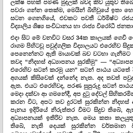
ලක්ෂ පහක් පමණ මුදලක් බවද කිව යුතුව ති
පවරා ගන්න තෙක්ම, මෙයින් බිහිවුයේ ඉතා හො
සටන ගෙනගියේ, එවකට පවතී ධර්මිෂ්ට රජයට 
විද්‍යාලිය ශිෂ්‍ය සංවිධානය හා රාජ්‍ය විරෝධී ජනතා
එදා සිට මේ වනවිට වසර 34ක කාලයක් ගෙවී ගො
රාගම පිහිටවූ පවුද්ගලික විද්‍යාලයට එරෙහිව ස
පෙනෙන්නට ඇති මායාවක් බව වටහා ගැනීමට 
තවද “නිදහස් අධ්‍යාපනය සුරකිමු” — “අධ්‍ය
එරෙහිව සටන් කරමු යන” සටන් පාඨය යටතේ දිවි 
අගයක් කිසිවෙක් දන්නේද නැත. අද තවත් පවුද්ග
ඇත. එයට එරෙහිවද, පරණ සුපුරුදු සටන් පාඨය 
මෙදා දක්වා ආ ගමනේදී, අප දුටු දේවල් සිහිකරම
කරන විට, අපට තව දුරටත් සුරකින්න නිදහස් 
පැනය ඉදිරියේ නිරුත්තර වීමට සිදුව තිබේ, 
අධ්‍යාපනයක් ඉතිරිව නැත. මෙය කතා කලයුත
තිබේ, නැති දෙයක් සුරකින්න වර්තමාන විශ්