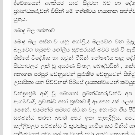
ද්වේශයෙන් අගතියට යාම සිදුවන බව හා දේශපා
ප්‍රබන්ධකරුවන් විසින් මේ තත්ත්වය භයානක තත
යුතුය.
බොදු බල සේනාව
බොදු බල සේනාව යනු ගෝලීය බලවේග වන මුදල්,
බලවේග හමුවේ ගෝලීය සුළුතරයක්‌ බවට පත් වී ඇති
තිස්‌සේ විදේශික හා ඔවුන් විසින් පෝෂණය කළ
පීඩනවලට ලක්‌ වූ අසරණ සිංහල බෞද්ධයින් , ශක්‌
අනාගත පරපුර වෙනුවෙන් සුරැකීම වෙනුවෙන් පිහිටුවා 
උපාසිකා යන සිව්වනක්‌ පිරිසේ දායකත්වයෙන් කටයු
චන්ද්‍රප්‍රේම ආදී වූ බොහෝ ප්‍රබන්ධකරුවන්ට අප 
ආගම්වාදී, ප්‍රචණ්‌ඩ හෝ ත්‍රස්‌තවාදී ආයතනයක්‌ ලෙස 
පෙනේ. එමෙන්ම සමහර ස්‌ථාන වල නොමග ගිය පිරිස්
සම්බන්ධ කරන බවත් අපට ඉතා පැහැදිලිය. අප
කල්ලිවලට සම්බන්ධ වී තුවක්‌කු භාවිත කර මිනිස
පාර්ශවයන් පවා ගල් කැටයක්‌ පවා අතට නොගත්