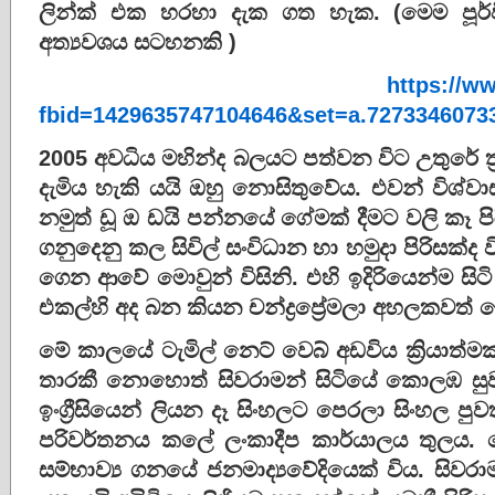
ලින්ක් එක හරහා දැක ගත හැක. (මෙම පූර්වික
අත්‍යවශය සටහනකි )
https://w
fbid=1429635747104646&set=a.7273346073
2005 අවධිය මහින්ද බලයට පත්වන විට උතුරේ ත්‍
දැමිය හැකි යයි ඔහු නොසිතුවේය. එවන් විශ්
නමුත් ඩූ ඔ ඩයි පන්නයේ ගේමක් දීමට වලි කෑ පිර
ගනුදෙනු කල සිවිල් සංවිධාන හා හමුදා පිරිසක්ද ව
ගෙන ආවේ මොවුන් විසිනි. එහි ඉදිරියෙන්ම සි
එකල්හි අද බන කියන චන්ද්‍රප්‍රේමලා අහලකවත්
මේ කාලයේ ටැමිල් නෙට් වෙබ් අඩවිය ක්‍රියාත
තාරකී නොහොත් සිවරාමන් සිටියේ කොලඹ සුව 
ඉංග්‍රීසියෙන් ලියන දෑ සිංහලට පෙරලා සිංහල ප
පරිවර්තනය කලේ ලංකාදීප කාර්යාලය තුලය. 
සම්භාව්‍ය ගනයේ ජනමාද්‍යවේදියෙක් විය. සි