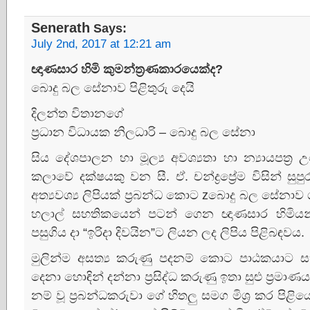
Senerath
Says:
July 2nd, 2017 at 12:21 am
ඥාණසාර හිමි කුමන්ත්‍රණකාරයෙක්‌ද?
බොදු බල සේනාව පිළිතුරු දෙයි
දිලන්ත විතානගේ
ප්‍රධාන විධායක නිලධාරි – බොදු බල සේනා
සිය දේශපාලන හා මූල්‍ය අවශ්‍යතා හා න්‍යායපත්‍ර උ
කලාවේ දක්‌ෂයකු වන සී. ඒ. චන්ද්‍රප්‍රේම විසින් සුපු
අත්‍යවශ්‍ය ලිපියක්‌ ප්‍රබන්ධ කොට zබොදු බල සේනාව
හලාල් සහතිකයෙන් පටන් ගෙන ඥාණසාර හිමියන් ආණ
පසුගිය දා “ඉරිදා දිවයින”ට ලියන ලද ලිපිය පිළිබඳවය.
මුලින්ම අසත්‍ය කරුණු පදනම් කොට පාඨකයාට 
දෙනා හොඳින් දන්නා ප්‍රසිද්ධ කරුණු ඉතා සුළු ප්‍රමාණයක
නම් වූ ප්‍රබන්ධකරුවා ගේ හිතලු සමග මිශ්‍ර කර පිළි