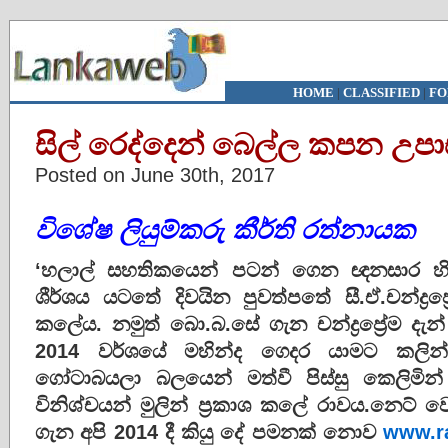
HOME
|
CLASSIFIED
|
FO
සිල් රෙද්දෙන් බෙල්ල කපන උප
Posted on June 30th, 2017
විශේෂ ලියුම්කරු කීර්ති රත්නායක
‘හලාල් සහතිකයෙන් පටන් ගෙන ඥනසාර හිමියන්
ශීර්ශය යටතේ දිවයින පුවත්පතේ සී.ඒ.චන්ද්‍රප්
කලේය. නමුත් බො.බ.සේ ගැන චන්ද්‍රප්‍රේම දැ
2014 වර්ශයේ මහින්ද ගෙදර යාමට කලින් සි
ගෝටාබයලා බලයෙන් මත්වී පිස්සු කෙලිමි
විනිශ්චයන් මුලින් ප්‍රකාශ කලේ රාවය.නෙට්
ගැන අපි 2014 දී කියු දේ පමනක් නොව
www.r