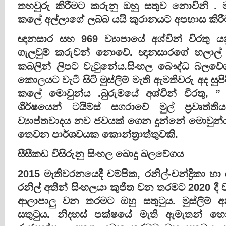
තහවුරු කිරීමට කරුනු ඔහු සතුව නොවිනි .
කලේ අල්ලාගේ ලබ්බ යයි කුරානයට අපහාස කිරී
ඥානසාර සහ 969 ව්‍යාපායේ අශ්වින් විරතු
ගැලවුම් කරුවන් නොවේ. ඥානසාරගේ හලාල්
කබලින් ලිපට වැ‍ටුනේය.සිංහල බෞද්ධ බල
කොලයට වැටී සිටි මුස්ලිම් මැති ඇමතිවරු අද සුපිරි
කලේ මොවුන්ය .බුරුමයේ අශ්වින් විරතු, ” බු
ශීර්ෂයෙන් ටයිම්ස් සගරාවේ මුල් ප්‍රවෘත්ති
ව්‍යාප්තවාදය නව ජවයක් ගෙන දුන්නේ මොවුන්ය
තෙවන පාර්ශවයක කොන්ත්‍රාත්තුවකි.
සීසීකඩ විසිරුනු සිංහල බොදු බලවේගය
2015 මැතිවරනයෙදී චම්පික, රනිල්-චන්ද්‍රිකා 
රනිල් අතින් සිංහලයා කුජීත වන තරමට 2020 දී 
ආලාපාලු වන තරමට ඔහු සතු‍ටුය. මුස්ලිම්
සතු‍ටුය. නිදහස් පක්ෂයේ මැති ඇමැතන් හ