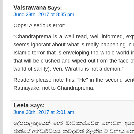
Vaisrawana
Says:
June 29th, 2017 at 8:35 pm
Oops! A serious error:
“Chandraprema is a well read, well informed, expe
seems ignorant about what is really happening in
Islamic terror that is enveloping the whole world 
that will be crushed and wiped out from the face of
world of sanity). Ven. Wirathu is not a demon.”
Readers please note this: “He” in the second sen
Ratnayake, not to Chandraprema.
Leela
Says:
June 30th, 2017 at 2:01 am
දේසපාලඥයෙක් හෝ මාධ්‍යකරැවෙක් නොවන අපෙ
ජාතියේ අභිවෘර්ධියය්. කවදාවත් ශ්‍රිලනිප ට චන්දය න