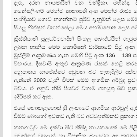
දැරූ, දරන නායකයින් වන චන්ද්‍රිකා, මහින්ද
ගනේෂලිංගම් මෙන්ම තානාපති අංශ මෙන්ම රාජ්‍ය 
සංහිඳියාව ගොඩ නගන්නට පූර්ව දැනුමක්‌ ලෙස ම
සියලු භික්‌ෂූන් වහන්සේලා මෙය හෝඩිපොත ලෙස මෙ
ක්‍රිස්‌තියානි මූලධර්මවාදීන් සිංහල බෞද්ධයින් ග
ලබන හානිය මෙම කොමිෂන් වාර්තාවේ පිටු අංක 12
මුස්‌ලිම් ආක්‍රමණය ගැන මෙහි පිටු අංක 136 – 139 පැ
විහාරය, දීඝවාපි ඇතුළු ආක්‍රමණ රැසක්‌ හෙළි
අනුපාතය සාපේක්‌ෂව අඩුවන බව පැහැදිලිව දක්‌ව
ඇත්තේ 2002 වැනි විටත් මෙම ආගමික අර්බුද ප්‍රච
බවය. ඒ අනුව නිසි පියවර වහාම ගතයුතු බව ප්‍
ඉදිරිපත් කර ඇත.
එසේ නොකළහොත් ශ්‍රී ලංකාවේ ආගමික ආරවුල් ඇති
විමට බොහෝ ඉඩකඩ ඇති බව අවවදාත්මකව ප්‍රකාශ
කනගාටුව මේ දක්‌වා සිටි කිසිදු නායකයෙක්‌ මේ පි
ඔවුන්ගේ වහලුන් හා විජාතික බලවේග අද කරනු