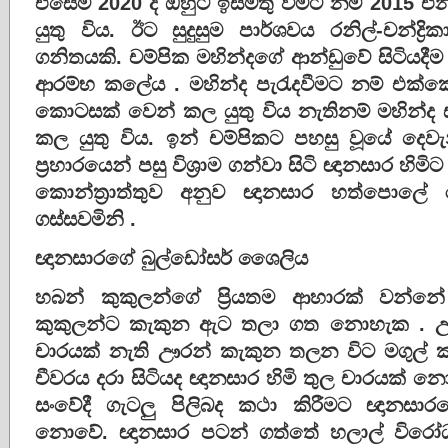
එසේම 2020 දී ඔහුට ඉස්මතු වීමට නම් 2015 එ
යුතු විය. ඊට සුදුසුම පාර්ශවය රනිල්-චන්ද්
ගනිතයකි. චම්පික මහින්දගේ ආන්ඩුවේ සිටියදීම ර
ආරම්භ කලේය . මහින්ද පැ‍රැදවීමට නම් එක
කොටසක් වෙන් කල යුතු විය නැතිනම් මහින්ද ස
කල යුතු විය. ඉන් චම්පිකට පහසු වූයේ දෙව
ප්‍රහාරයෙන් පසු විශ්‍රාම ගන්වා සිටි ඥානසාර හි
කොන්ත්‍රාත්තුව අනුව ඥානසාර හත්පොලේ
ගස්සවමිනි .
ඥානසාරගේ බුල්ඩෝසර් ශෛලිය
හබන් කුකුලන්ගේ ප්‍රියතම ආහාරක් වන්
කුකුලන්ට කැකුන ඇට තලා ගත නොහැක . ඌ
චාරයක් නැති ඌරන් කැකුන තලන විට මගුල් ක
චීවරය දරා සිටියද ඥානසාර හිමි තුල චාරයක් නො
සංවේදී ගැටලු පිලිබද කථා කිරීමට ඥානසා
නොවේ. ඥානසාර පටන් ගත්තේ හලාල් විරෝධ