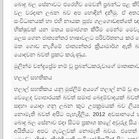
බොදු බල සේනාවට එරෙහිව මෙවනි ප්‍රබන්ධ පළ කි
වල වරදාන ලබන බව අප හොඳින් දනිමු. ඒ අතර 
සංවිධානයක්‌ හා එහි නායක පූජ්‍ය ගලගොඩඅත්තේ ඥාන
භික්‌ෂුවක්‌ යන මතය සමාජගත කිරීම මෙන්ම මෙවැනි 
ලෙස ගෙන ජාත්‍යන්තර භාෂාවලට පරිවර්තනය කර බෞ
මත ගොඩ නැගීමේ ජාත්‍යන්තර ක්‍රියාමාර්ග ඇති 
යොදවන බවත් ප්‍රකට කරුණුය.
මුලින්ම චන්ද්‍රප්‍රේම නම් වූ ප්‍රබන්ධකරුවාගේ මාත
හලාල් සහතිකය
හලාල් සහතිකය යනු මුස්‌ලිම් අයගේ හලාල් නම් වූ ආ
වෙළෙද ව්‍යාපාරයක්‌ බවත් සමාජ බෙදුම්වාදයක්‌ බ
සඳහා යොදා ගනු ලබන කුට උපක්‍රමයක්‌ බව ලියන්න
නොමැති බවත් අපිට පැහැදිලිය. 2012 අවසානයේ
බොදු බල සේනාව එදා සිටම ප්‍රකාශ කළේ අවුරුදු සිය 
අයිතියට අපට ගැටලුවක්‌ නොමැති බවය. එහෙ