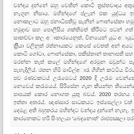
චන්දය දුන්නේ ඔහු වෙතින් කොටි ත්‍රස්තවාදය 
නැගූන නිසාය. මහින්දගේ ප්ලෑන් එක යුද්ධය ඉවර 
නොකලාට ඔහු ජනාධිපතිවූ සැනින් ෆොන්සේකා හමුදාපති
හමුදාව සහ පොලීසිය ශක්තිමත් කිරීමට පටන් ගත
සාකච්චා කල අාකාරයෙනුත්, චිනයෙන් යුධ අායු
ක්‍රිියා වලිනුත් රත්නායකට කෙසේ වෙතත් අන් අයට 
කොටි ගෝටා, ෆොන්සේකා, පකිස්තාන් තානාපති ස
මරන්න තැත් කලේ මහින්දගේ අරමුන ඔවුන්ට ප
පැහැදිලිය්. රතන හිමි මාවිල්අාරැ ගිහින් කට්ටිය 
පච රණවකටය් උරැමෙටය් 2020 දි උරැම වෙන්නෙ
නෙවෙය් කරැමයය්. සිරිසේන ගැන කියන්න තියෙන්න
පාපයක් කොර නොගත යුතු බවය්. 2020 තරඟය ප
ඉත්තා අතරය්. ඥාණසාර සාධකයට ඉස්සෙල්ලා වත්
දෙමළ අති බහුතරය මහින්දට චන්දය දුන්නේ නැහැ.
කාරනෙකට හරි සිංහලයා ‘බෙදුනොත්’ රාජපක්‍ෂලා පරා