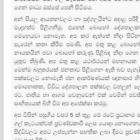
ගෙන මාධ්‍ය ඔස්‌සේ පෙනී සිටීමය.
අන් සියලු ආයතනවලට හා පුද්ගලයින්ට අදාළ පරිද
මැදහත්ව පිළිගනිමු. එහෙත් බොහෝ දේශපාලකයින
මෙහෙයවා නොමැත. අප කර ඇත්තේ නිදා සිටින ජ
සැරෙන් කතා කිරීම පමණි. අප මතු කළ බොහෝ ක
නායකයින් පවා බොහෝ කරුණු පිළිබඳ නිදා ගෙ
යුතුව තිබුණි. අප මතු කළ යථාර්ථයන් මහනායක හි
මෙන්ම බහුතරයක්‌ ජනතාව පිළිගෙන ඇති බව පැහැදිලි
පක්‌ෂවලට නොමැති ජන ආකර්ෂණයක්‌ ඥානසාර හිමිත
මොහොතක, විවිධ දේශපාලන පක්‌ෂවල වහලුන් ලෙස 
රට, ජාතිය හා ආගම වෙනුවෙන් එක්‌ වෙමින් පව
සාහිත්‍යයක්‌ බිහි වීම අප අපේක්‌ෂා කරමු.
අප විසින් පසුගිය වසර 5 ක්‌ තුළ මේ රටේ ප්‍රධාන
ගල් කැටයක්‌වත් ප්‍රචණ්‌ඩකාරී ලෙස යොදා නොගෙ
සිද්ධිවලට අපට උප්පැන්න සහතික ලබා දීමට ප්‍රචණ්