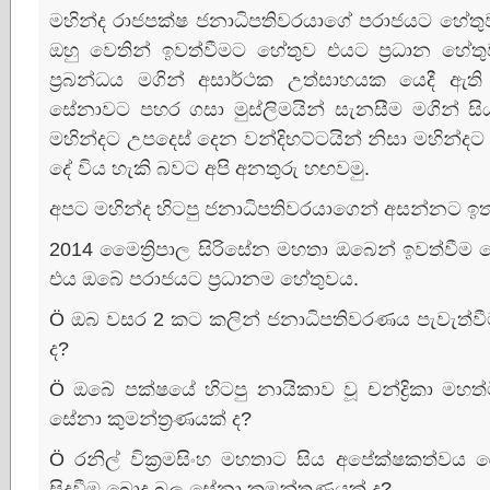
මහින්ද රාජපක්‌ෂ ජනාධිපතිවරයාගේ පරාජයට හේතුව
ඔහු වෙතින් ඉවත්වීමට හේතුව එයට ප්‍රධාන හේතුව 
ප්‍රබන්ධය මගින් අසාර්ථක උත්සාහයක යෙදී ඇත
සේනාවට පහර ගසා මුස්‌ලිමයින් සැනසීම මගින් 
මහින්දට උපදෙස්‌ දෙන වන්දිභට්‌ටයින් නිසා මහින්
දේ විය හැකි බවට අපි අනතුරු හඟවමු.
අපට මහින්ද හිටපු ජනාධිපතිවරයාගෙන් අසන්නට ඉතා 
2014 මෛත්‍රිපාල සිරිසේන මහතා ඔබෙන් ඉවත්වීම බ
එය ඔබේ පරාජයට ප්‍රධානම හේතුවය.
Ö ඔබ වසර 2 කට කලින් ජනාධිපතිවරණය පැවැත්වීම
ද?
Ö ඔබේ පක්‌ෂයේ හිටපු නායිකාව වූ චන්ද්‍රිකා ම
සේනා කුමන්ත්‍රණයක්‌ ද?
Ö රනිල් වික්‍රමසිංහ මහතාට සිය අපේක්‌ෂකත්වය 
සිදුවීම බොදු බල සේනා කුමන්ත්‍රණයක්‌ ද?