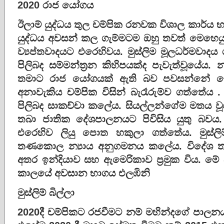
2020 රාජ යෝගය
ඊලාම් යුද්ධය තුල චම්පික රනවක විශාල කාර්ය භ
යුද්ධය අවසන් කල ගැම්මටම ඔහු තවත් මෙහෙයු
ව්‍යප්තවාදයට එරෙහිවය. මුස්ලිම මූලධර්මවාද
පිලිබද සම්මන්ත්‍රන කිහිපයක්ද පැවැත්වූයේය
තමාට රාජ යෝගයක් ඇති බව පවසන්නේ මේ
අනාවැකිය චම්පික විසින් බැරෑරුම්ව ගත්තේය
පිලිබද සාකච්චා කලේය. සියල්ලන්ගේම මතය වූ
තබා ජාතික දේශපාලනයට පිවිසිය යුතු බවය.
එරෙහිව ලියු පොත හකුලා ගත්තේය. මුස
තණකොල න්‍යාය අනුගමනය කලේය. විදේශ ත
අතර ඉන්දියාව සහ ඇමෙරිකාව ප්‍රමුක විය. ම
කාලයේ අවසාන භාගය එලඹිනි
මුස්ලිම් බිල්ලා
2020දී චම්පිකට රජවීමට නම් මහින්දගේ පාලනය