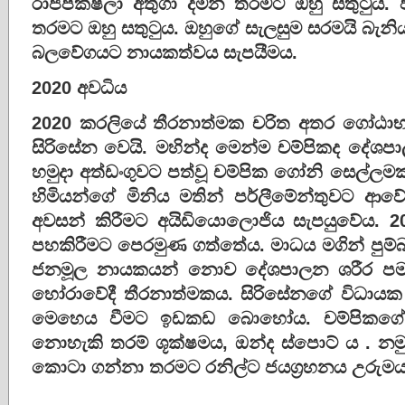
රාජපක්ෂලා අතුගා දමන තරමට ඔහු සතු‍ටුය. 
තරමට ඔහු සතු‍ටුය. ඔහුගේ සැලසුම සරමයි බැනි
බලවේගයට නායකත්වය සැපයීමය.
2020 අවධිය
2020 කරලියේ තීරනාත්මක චරිත අතර ගෝඨාභය 
සිරිසේන වෙයි. මහින්ද මෙන්ම චම්පිකද දේශපා
හමුදා අත්ඩංගුවට පත්වූ චම්පික ගෝනි සෙල්ලම
හිමියන්ගේ මිනිය මතින් පර්ලීමේන්තුවට ආවේය
අවසන් කිරීමට අයිඩියොලොජිය සැපයුවේය. 20
පහකිරීමට පෙරමුණ ගත්තේය. මාධය මගින් පුම්බ
ජනමූල නායකයන් නොව දේශපාලන ශරීර පමන
හෝරාවේදී තීරනාත්මකය. සිරිසේනගේ විධායක 
මෙහෙය වීමට ඉඩකඩ බොහෝය. චම්පිකගේ ග
නොහැකි තරම් ශූක්ෂමය, ඔන්ද ස්පොට් ය . න
කොටා ගන්නා තරමට රනිල්ට ජයග්‍රහනය උරුමය