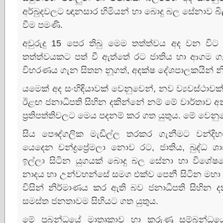
අර්බුදවලට ඥානසාර හිමියන් හා බොදු බල සේනාව බිල්
වීම පමණි.
අවුරුදු 15 පෙර තිබු මෙම තත්ත්වය අද වන වි
තත්ත්වයකට පත් වී ඇත්තේ රට ජාතිය හා ආගම ග
විහරණය ගැන සිතන නූගත්, අදක්‌ෂ දේශපාලකයින් න
යමෙක්‌ අද සංහිඳියාවක්‌ වෙනුවෙන්, නව ව්‍යවස්‌ථාව
ඊළඟ ජනාධිපති සිහින දකින්නේ නම් මේ වාර්තාව අනි
ප්‍රතිපත්තිවලට මෙය පදනම් කර ගත යුතුය. මේ වෙනුව
සිය පෞද්ගලික මැඬිල්ල තරකර ගැනීමට වන්දිභ
යෙදෙන චන්ද්‍රප්‍රේමලා නොව රට, ජාතිය, බුද්ධ ශා
ඉල්ලා සිටින යුගයක්‌ බොදු බල සේනා හා විශේෂය
නාදය හා උන්වහන්සේ සමග එක්‌ව පෙනී සිටින මහා සං
විසින් නිර්මාණය කර ඇති බව ජනාධිපති සිහින
සමස්‌ත ජනතාවම සිහියට ගත යුතුය.
මේ ප්‍රබන්ධයේ මාතෘකාව හා කරුණු සම්බන්ධයෙ