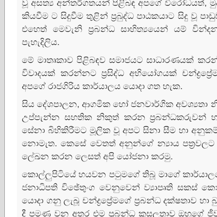
වූ අසත්‍ය අන්තර්ගතයන් පිළිබඳ අපගේ විරෝධයත්, ම
කියවීම ට සිදුවීම තුළින් ප්‍රබුද්ධ පාඨකයාට සිදු වූ 
එහෙත් මෙවැනි ප්‍රබන්ධ සාහිත්‍යයෙන් යම් වින්ද
පැහැදිලිය.
මේ මාතෘකාව පිළිබඳව සමාජයට සාධාරණයක්‌ කර
විවාදයක්‌ කරන්නට ප්‍රසිද්ධ අභියෝගයක්‌ චන්ද්‍රප්‍රේ
අපගේ රාජගිරිය කාර්යාලය යොදා ගත හැක.
සිය දේශපාලන, ආගමික හෝ ජනවාර්ගික අවශ්‍යතා 
උප්පැන්න සහතික නිකුත් කරන ප්‍රබන්ධකරුවන් හා
සේනා බිහිකිරීමට මූලික වූ අපට සිනා සීම හා අනුකම
නොමැත. කෙසේ වෙතත් අනුන්ගේ න්‍යාය පත්‍රවලට ල
ලේඛන කරන ලෙසත් අපි යෝජනා කරමු.
කොල්ලුපිටියේ හයවන පටුමගේ තිබූ මාගේ කාර්යාල
ජනාධිපති විඡේතුංග වෙනුවෙන් ව්‍යාපෘති සකස්‌ 
යොදා ගනු ලැබූ චන්ද්‍රප්‍රේමගේ ප්‍රබන්ධ දක්‌ෂතාව හා
දී පමණ වන අතර එම ප්‍රබන්ධ කුසලතාව ඔහුගේ ජී