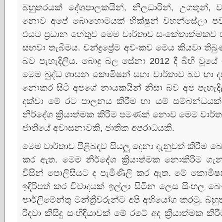
බහුතරයක්‌ දේශපාලකයින්, නිලධාරින්, උගතුන්, වෘ
නොව අපේ බොහොමයක්‌ භික්‌ෂුන් වහන්සේලා පව
එයට ප්‍රධාන හේතුව මෙම වාර්තාව සංකේතාත්මකව
සඟවා තැබීමය. චන්ද්‍රප්‍රේම අවංකව මෙය කියවා ත
බව පැහැදිලිය. බොදු බල සේනා 2012 දී බිහි වූය
මෙම බුද්ධ ශාසන කොමිෂන් සභා වාර්තාව බව හා දස ව
නොකර සිටි අපගේ නායකයින් නිසා බව අප පැහැදිලි
දක්‌වා මේ රට පාලනය කිරීම හා යම් සම්බන්ධයක්
නිර්දේශ ක්‍රියාත්මක කිරීම පමණක්‌ නොව මෙම වාර
ජාතියේ අවාසනාවකි, ජාතික අපරාධයකි.
මෙම වාර්තාව පිළිබඳව සියලු දෙනා දැනුවත් කිරීම
කර ඇත. මෙම නිර්දේශ ක්‍රියාත්මක නොකිරීම ගැ
විසින් පොලිසියට ද පැමිණිලි කර ඇත. මේ කොමිෂන
ඉදිරිපත් කර විවාදයක්‌ ඉල්ලා සිටින ලෙස සිංහල
පාර්ලිමේන්තු මන්ත්‍රීවරුන්ට අපි අභියෝග කරමු. බහ
රිදවා කිසිදු සංහිඳියාවක්‌ මේ රටේ අද ක්‍රියාත්