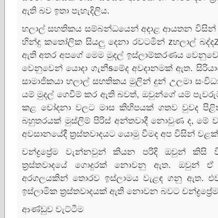
ඇති බව ඉතා පැහැදිලිය.
හලාල් සහතිකය සම්බන්ධයෙන් අදාළ ආයතන විසින්
හින්දු කතෝලික සියලු දෙනා රවටමින් zහලාල් බද්ද
ඇති අතර අපගේ මෙම මුදල් ඉස්‌ලාම්කරණය වෙනුවෙන් 
වෙනුවෙන් යොදා ගැනීsමේද අවදානමක්‌ ඇත. සිරියාවේ ම
සාමාජිකයා හලාල් සහතිකය මුලින් දුන් උලමා සංවි
යම් මුදල් ගෙවීම් කර ඇති බවත්, ඔවුන්ගේ යම් පැවර
කළ චෝදනා වලට මාස කිහිපයක්‌ ගතව වුවද පිළිතු
බහුතරයක්‌ මුස්‌ලිම් පිරිස්‌ අන්තවාදී නොවුණ ද, මේ
අවසානයේදී ත්‍රස්‌තවාදයට යොමු වීමද අප විසින් වළක්
චන්ද්‍රප්‍රේම වැන්නවුන් කියන පරිදි ඔවුන් කිස
ත්‍රස්‌තවාදයේ ගොදුරක්‌ නොවනු ඇත. ඔවුන් 
අරගලයකින් තොරව ඉස්‌ලාමය වැළඳ ගනු ඇත. එවන
ඉස්‌ලාමික ත්‍රස්‌තවාදයක්‌ ඇති නොවන බවට චන්ද්‍රප
ආණ්‌ඩුව වැට්‌ටීම