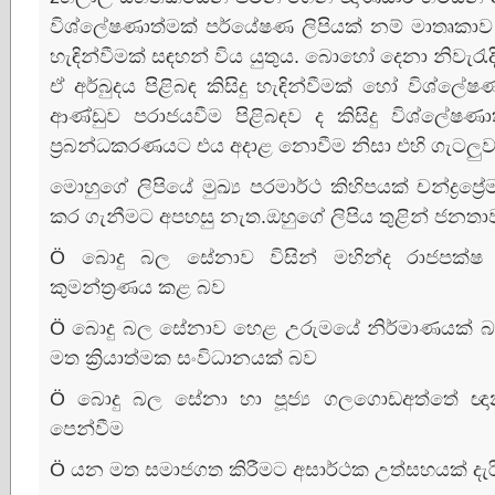
විශ්ලේෂණාත්මක්‌ පර්යේෂණ ලිපියක්‌ නම් මාතෘකාව
හැඳින්වීමක්‌ සඳහන් විය යුතුය. බොහෝ දෙනා නිවැ
ඒ අර්බුදය පිළිබඳ කිසිදු හැඳින්වීමක්‌ හෝ විශ්ල
ආණ්‌ඩුව පරාජයවීම පිළිබඳව ද කිසිදු විශ්ලේෂණා
ප්‍රබන්ධකරණයට එය අදාළ නොවීම නිසා එහි ගැටලුව
මොහුගේ ලිපියේ මුඛ්‍ය පරමාර්ථ කිහිපයක්‌ චන්ද්‍රප්‍ර
කර ගැනීමට අපහසු නැත.ඔහුගේ ලිපිය තුළින් ජනත
Ö බොදු බල සේනාව විසින් මහින්ද රාජපක්‌ෂ 
කුමන්ත්‍රණය කළ බව
Ö බොදු බල සේනාව හෙළ උරුමයේ නිර්මාණයක්‌ බ
මත ක්‍රියාත්මක සංවිධානයක්‌ බව
Ö බොදු බල සේනා හා පූජ්‍ය ගලගොඩඅත්තේ ඥානසාර
පෙන්වීම
Ö යන මත සමාජගත කිරීමට අසාර්ථක උත්සහයක්‌ දැර