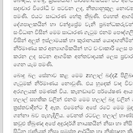
බෞද්ධ, හින්දු, ක්‍රිස්‌තියානි පාරිභෝගිකයින් පිට
සදාචාර විරෝධී ව පටවන ලද, නීත්‍යානුකුල නොවන
පමණි. එයට සාධාරණ හේතු තිබුණි. එහෙත් ආගමි
දේශපාලකයින් හා චන්ද්‍රප්‍රේම වැනි ප්‍රබන්ධක
සංවිධාන විසින් මෙම සාධාරණ ගැටුම එනම් පෞද
විසින් අලුත් ඉස්‌ලාමයක්‌ හා කුරානයක්‌ යොදාගනිම
නිර්මාණය කර අන්‍යාගමිකයින් හට වංචාකාරි ලෙස 
කරන ලද සටන ආගමික අන්තවාදයක්‌ ලෙස ප්‍ර
ගෙන යැම පමණි.
බොදු බල සේනාව කළ මෙම zහලාල් බද්දZ පිළිබඳ ස
ගැටුමක්‌ නිර්මාණය නොවුණි. එය හුදෙක්‌ වාද වි
අරගලයක්‌ පමණක්‌ විය. කැනඩාවේ පර්යේෂණ ආයත
හලාල් සහතික වලින් එනම් මෙම හලාල් බදු වලින් ඩො
ත්‍රස්‌තවාදීන්ට දී ඇත. එමෙන්ම අපේ රටේ මෙම ම
ගන්නා බව පැහැදිලිය. වෙනත් රටවල හලාල් භාණ
කවුළු තිබුණද අපේ අදූරදර්ශී නායකයින් නිසා හා නිස
සිටින ජාතියක්‌ නිසා සමස්‌ත ආර්ථික හා නිෂ්පාදන ක