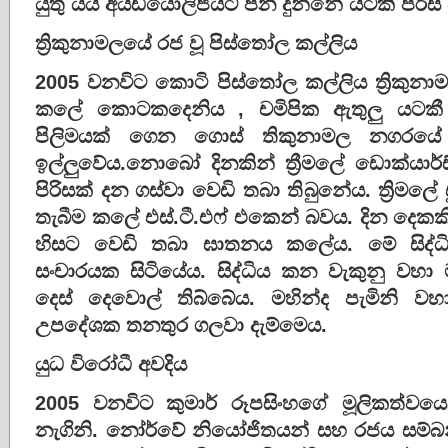
යුතු යයි අයිඩියොලිජියට පන දුන්නේ යටකී පිරිස ව
ත්‍රිකුනාමලයේ රජ වූ පිස්තෝල කල්ලිය
2005 වනවිට කොටි පිස්තෝල කල්ලිය ත්‍රික
කලේ කොටකදෙනිය , චමිපික ඇතුලු යටකී පි
පිලිමයක් ගෙන ගොස් තිකුනාමල නගරයේ 
ඉල්ලුවේය.නොබෝ දිනකින් ත්‍රීමලේ ඩොක්යා
පිරිසක් දන ගස්වා වෙඩි තබා තිබුනේය. ත්‍රිමල
තැබීම කලේ එස්.ටී.එෆ් එකෙන් බවය. දින දෙකකි
හිසට වෙඩි තබා ඝාතනය කලේය. මේ සිද්ධිය
සංචාරයක සිටියේය. සිද්ධිය කන වැකුනු ව
දෙස් දෙවොල් තිබ්බේය. මහින්ද පැමිනි
උපදේශක තනතුර ගලවා දැම්මෙය.
යුධ විරෝධී අවදිය
2005 වනවිට කුමාර් රූපසිංහගේ මූලිකත්ව
නැගිනි. නෝර්වේ නියෝජිතයන් සහ රජය ස