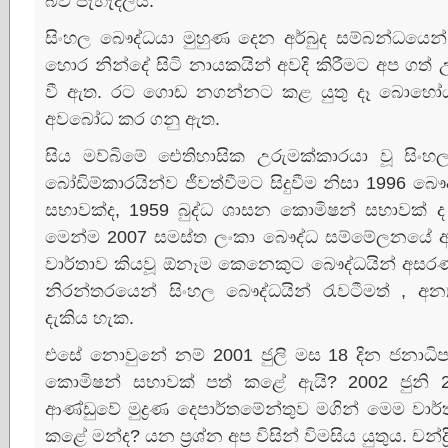
බව පැහැදිලිය.
සිංහල බෞද්ධයා මුහුණ දෙන අර්බුද සම්බන්ධයෙන්
හොර නින්දේ සිටි නායකයින් අවදි කිරීමට අප ගත්
වී ඇත. රට ගොඩ නගන්නට කළ යුතු දෑ බොහෝය.
අවබෝධ කර ගනු ඇත.
සිය මව්බිමේ ඓතිහාසික උරුමක්‌කාරයා වූ සිං
බෝඩිම්කාරයින්ව ජීවත්වීමට සිදුවීම නිසා 1996 බ
සභාවක්‌ද, 1959 බුද්ධ ශාසන කොමිෂන් සභාවක්‌ ද ප
මෙන්ම 2007 සමස්‌ත ලංකා බෞද්ධ සම්මේලනයේ අ
වාර්තාව කියවූ ඕනෑම කෙනෙකුට බෞද්ධයින් අසරණ 
නිරන්තරයෙන් සිංහල බෞද්ධයින් රැවටීමත් , අන්‍
දැකිය හැක.
එසේ නොවුනේ නම් 2001 ජුලි මස 18 දින ජනාධිපති 
කොමිෂන් සභාවක්‌ පත් කළේ ඇයි? 2002 ජුනි 2
ආණ්‌ඩුවේ මුද්‍රණ දෙපාර්තමේන්තුව මගින් මෙම වාර්
කළේ මන්ද? යන ප්‍රශ්න අප විසින් විමසිය යුතුය. චන්ද