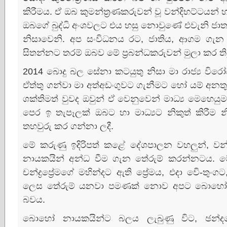
කිරීමය. ඒ ඔබ කුමන්ත්‍රණකරුවන් වූ වන්දිභට්‌ටයන් 
ඔබගේ බුද්ධි අංශවලට එය හසු නොවුණේ එවැනි ජාත්‍ය
නිසාවෙනි. අප සංවිධනය රට, ජාතිය, ආගම ගැන ක
සිතන්නට තරම් ඔබව මේ ප්‍රබන්ධකරුවන් මුලා කර ති
2014 බොදු බල සේනා කටයුතු නිසා මා රාජ්‍ය විර
ඒත්තු ගන්වා මා අත්අඩංගුවට ගැනීමට හෝ යම් අනතුර
ශක්‌තිමත් වුවද ඔවුන් ඒ වෙනුවෙන් මාධ්‍ය මෙහෙයුමක
පෙර ඉ තැපෑලක්‌ ඔබට හා මාධ්‍යට නිකුත් කිරීම 
තහවුරු කර ගන්නා ලදී.
මේ කරුණු ඉදිරිපත් කළේ දේශපාලන වහලුන්, වන්දිභ
නායකයින් අන්ධ වීම ගැන තේරුම් කරන්නටය. ම
චන්ද්‍රප්‍රේමගේ මහින්දට ඇති ප්‍රේමය, එදා විෙ-තුං
ලෙස තේරුම් යනවා පමණක්‌ නොව අපට බොහෝ දෙය
බවය.
බොහෝ නායකයින්ට බලය ලැබුණු විට, ඡන්දය