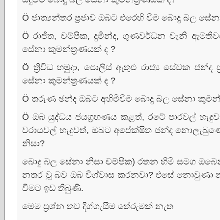
Ö ජාත්‍යන්තර ප්‍රජාව ඔබට එරෙහි වීම බොදු බල සේනා 
Ö රාජිත, චම්පික, දුමින්ද, ගුණවර්ධන වැනි ඇමත
සේනා කුමන්ත්‍රණයක්‌ ද ?
Ö ත්‍රිවිධ හමුදා, පොලිස්‌ ඇතුළු රාජ්‍ය සේවක ජන්
සේනා කුමන්ත්‍රණයක්‌ ද ?
Ö තරුණ ඡන්ද ඔබට අහිමිවීම බොදු බල සේනා කුමන්ත්
Ö ඔබ යුද්ධය ජයග්‍රහණය කළත්, රටේ පාරවල් හැදුව
වරායවල් හැදුවත්, ඔබට අපේක්‌ෂිත ඡන්ද නොලැබුණ
නිසා?
බොදු බල සේනා නිසා චම්පික) රතන හිමි සමග ඔබෙන්
නතර වූ බව ඔබ විශ්වාස කරනවා? එසේ නොවුණා න
වීමට ඉඩ තිබුණි.
මෙම ප්‍රශ්න තව දිග්ගැසීම තේරුමක්‌ නැත