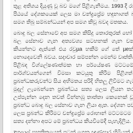
තුළ අතිශය දියුණු වූ බව මගේ පිළිගැනීමය. 1993 දී 
පීඨයේ දේශකයෙක්‌ ලෙස මා චන්ද්‍රප්‍රේම හඳුනාගත්
සමග තිබු සම්බන්ධයන් අප සමග කිවූ බවද මතකය.
බොදු බල සේනාවේ අප සමග කිසිදු තොරතුරක්‌ හෝ 
බල සේනාව ගැන අත්‍යවශ්‍ය සටහනක්‌ ගැන චන්ද්‍
කියන්නට ඇත්තේ එය රවුµa හකීම් ගේ තේ µeක්‌ටර
නොදෙවෙනි බවය. සදාචාර සම්පන්න මෙන්ම වෘත්තිය
පිළිබඳ විශ්ලේෂණාත්මක හා පර්යේෂණ මට්‌ටමේ ල
පාර්ශ්වයන්ගෙන් විමසා කටයුතු කිරීම පිළිගත
ප්‍රබන්ධකරුවන්ට සිය අභිමතය පරිදි හිතලූ ලිවීමට ග
මුදල් ලැබෙන්නෙ ප්‍රබන්ධය සත්‍ය ලෙස ලියන
උප්පැන්න දෙන තවත් වින්නඹු තාත්තා කෙනෙක්‌ 
ප්‍රබන්ධ බොදු බල සේනාව ගැන ලියා ඇත. දේශන පව
ලෙස ප්‍රබන්ධ කිරීමට චන්ද්‍රප්‍රේම රොහාන් මට්‌ට
සත්‍ය දන්නා අපට මේ ප්‍රබන්ධය කියවීමේදී පැහැදිලිය.
zහලාල් සහතිකයෙන් පටන් ගෙන ඥාණසාර හිමියන් ආණ්‌