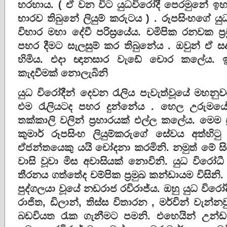
හරහාය. ( ඒ වන විට යුධවිරෝදී පෙරමුනේ ඉහ
භාරව තිබුනේ ලියුම් කරුටය ) . රූපසිංහගේ යුධ
විහාර මහා දේවී පරිස්‍රයේය. චමිපික රනවක ප්‍රම
පහර දීමට සැලසුම් කර තිබුනේය . ඔවුන් ඒ ස
හිමිය. එදා ඥානසාර වැඩේ චොර කලේය. ඉන
කැදවීමක් නොලැබිනි
යුධ විරෝදීන් දෙවන ‍රැලිය පැවැත්වූයේ මහන
එම ‍රැලියටද පහර දුන්නේය . හෙල උරුමයේ ක්
තක්කාලි වලින් ප්‍රහාරයක් එල්ල කලේය. මෙම ප්‍
කුමාර් රූපසිංහ ලියුම්කරුගේ සේවය අත්හි‍ටු
ඒජන්තයෙකු යයි චෝදනා කරමිනි. නමුත් මේ සියලු
වාසි වූවා මිස අවාසියක් නොවිනි. යුධ විරෝ
තීරනය ගත්තේද චම්පික ප්‍රමුඛ කන්ඩායම විසිනි
පුද්ගලයා වූයේ නඩරාජ රවිරාජ්ය. ඔහු යුධ වි
රාජිත, ඩිලාන්, තිස්ස විතාරන , මර්වින් වැ
බඩවියත ‍රැක ගැනීමට පමනි. එහෙයින් උන්