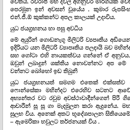
වෙතය. රවිරාජ් මහ දවල් අගනුවර මාර්ගයක වෙඩි
පෙරමුන ඉන් අවසන් වූයේය . කුමාර රූපසිං
එන්.ජී.ඕ කුක්කන්ට අපල කාලයක් උදාවිය.
යුධ ජයග්‍රහනය හා පසු අවධිය
මේ අයුරින් ගොඩනැගූ මිලිටරි ව්‍යපෘතිය අඩියෙන්
ඉදිරියට යන මිලිටරි ව්‍යාපෘතිය පලදායි බව මහින
සහ ගෝටා එහි නායකත්වය ගන්නේ ඒ අනුවය. ය
ඔවුන් ලබාදුන් ශක්තිය නොවන්නට අප මේ
වන්නට බෝහෝ ඉඩ තිබුනි
යුධ ජයග්‍රහනයත් සමගම එතෙක් එක්සත්ව ස
ෆොන්සේකා මහින්දට එරෙහිව සටනට ආව
අභ්‍යන්තර වට රවුම අවස්ථාවාදීන්ගෙන් පිරී
ආචාරීන් සූ සූ ගා මැදමුලන කරා ඇදුනේය.
සුලභ විය. අනෙක් අතට භූදේශපාලන සිතියෙමේ ම
– ඇමෙරිකා හවුලට තර්ජනයක් විය .