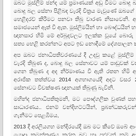
ඔබට මුස්‌ලිම් ඡන්ද යම් ප්‍රමාණයක්‌ අඩු වීමට බ
බොදු බල සේනා පිළිබඳ වැරදි චිත්‍රය මැවුණේ ඔබගේ මාධ්
හෙළිදරව් කිරීමට පනවා තිබු වාරණ නිසාවෙනි. අදත්
සමාජයෙන් ඈත් වී ඇත. මුස්‌ලිමයින් හා බෞද්ධයින්
ඥානසාර හිමි මේ අර්බුදවලට ඉලක්‌ක වූයේ බොරු ප්
සත්‍ය හෙළි කරන්නට අපට ඉඩ නොදීමේ දේශපාලන 
අප ඔබට ජනාධිපතිවරණයේ දී උදවු කළේ මුස්‌ලි
වැරදි තිබුණ ද, බොදු බල සේනාවට යම් පාඩුවක්‌ 
ගෙන තිබුණ ද අද නිර්මාණය වී ඇති රතන හිමි
අරාජික තත්ත්වය 2014 අගභාගයේදී අදට වසර
සේනාවට විචක්‌ෂණ ඥානයක්‌ තිබුණු බැවිනි.
මහින්ද ජනාධිපතිතුමනි, මට පෞද්ගලික වුණත් 
සාධාරණය.. එනම් වන්දිභට්‌ටයින්, ප්‍රබන්ධකරු
ගැනීමට පෙළඹීමය,
2013 දී අරලියගහ මන්දිරයේදී ඔබ මට කීවේ ඔබේ ආණ්
යොදා කුමන්ත්‍රණය කරන බව හා පුළුවන් නම්