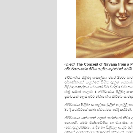
(
මාගේ
The Concept of Nirvana from a Ps
පරිවර්තන
දෝෂ
තිබිය
හැකිය
ගැටළුවක්
වෙයි
නිර්වාණය පිළිබඳ සංකල්පය වසර 2500 කට ව
දාර්ශනිකයන් ඔවුන්ගේ සීමිත දැනුම උපයෝග
පිළිබඳ සංකල්පය බොහෝ විට වරදවා වටහාගෙන
රාත්‍රී සමාජ ශාලාව ). නිර්වාණය පිළිබඳ සං
ප්‍රපංචයක් ලෙස අර්ථ නිරූපණය කිරීමට සාවද්
නිර්වාණය පිළිබඳ සංකල්පය මුලින් පැහැදිලි කළ
35 දී යථාර්ථයේ සැබෑ ස්වභාවය අවදි කරමිනි
නිර්වාණය යන්නෙන් අදහස් කරන්නේ නිවා දැ
නොගනී. මෙම චිත්තවේගීය හා මානසික අපවි
(නොදැනුවත්කම, බැඳීම හා පිළිකුල ඇතුළු අහි
චක්‍රයේ අවශ්‍යතාවය තවදුරටත් නොමැත. මෙ