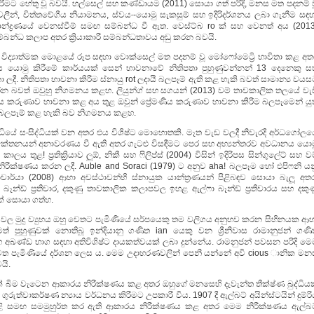
රීමට හේතු වූ බවයි. හල්සෙල් සහ කණ්ඩායම (2011) සොයා ගත් පරිදි, මනස මත පදනම් ව
වලීන්, චිත්තවේගීය නියාමනය, ස්වයං-යොමු සැකසුම් සහ ඉදිරිදර්ශනය ලබා ගැනීම සඳහ
්ද්‍රණයේ වෙනස්වීම් සමඟ සම්බන්ධ වී ඇත. වෙස්ට්බ ro ක් සහ වෙනත් අය (2013
න්ධ කලාප අතර ක්‍රියාකාරී සම්බන්ධතාවය අඩු කරන බවයි.
යුහ විද්‍යාත්මක මොළයේ රූප සඳහා වොක්සෙල් මත පදනම් වූ මෝෆෝමෙට්‍රි භාවිතා කළ අ
 යොමු කිරීමේ කාර්යයක් සෙන් භාවනාවේ නිතිපතා පුහුණුවන්නන් 13 දෙනෙකු ස
ී. නිතිපතා භාවනා කිරීම ස්නායු rot ලදායී බලපෑම් ඇති කළ හැකි බවත් සාමාන්‍ය වය
රන බවත් ඔවුහු නිගමනය කළහ. ලියුන්ග් සහ සගයන් (2013) වම් තාවකාලික තලයේ වැඩ
මනීය කරුණාව භාවනා කළ අය තුළ ඔවුන් ප්‍රේමණීය කරුණාව භාවනා කිරීම බලපෑමෙන් යුත
 බලපෑම් කළ හැකි බව නිගමනය කළහ.
්ධියේ සංසිද්ධියක් වන අතර එය විශිෂ්ට මොහොතකි. මෑත වැඩ වලදී නිවැරදි අර්ධගෝලය
ථන කේතනයන් අනාවරණය වී ඇති අතර ගැටළු විසඳීමට පෙර සහ අභ්‍යන්තරව අවධානය යොම
තුළ! ප්‍රතික්‍රියාව ලුඕ, නිකී සහ ෆිලිප්ස් (2004) විසින් ඉදිරිපස සින්ගුලේට් සහ ව
ිරීම නිරීක්ෂණය කරන ලදී. Auble and Soraci (1979) ට අනුව aha! බලපෑම හෝ එපිෆනි ය
ාර්යා (2008) ආහා අවස්ථාවන්හි ස්නායුක යාන්ත්‍රණයන් පිළිබඳව සොයා බැලූ අතර
බෑන්ඩ් ප්‍රතිචාර, දකුණු තාවකාලික කලාපවල ඉහළ ඇල්ෆා බෑන්ඩ් ප්‍රතිචාරය සහ දකුණ
නයක් සොයා ගත්හ.
සීන් වල මුදු ව්‍යුහය ඔහු වෙතට පැමිණියේ සර්පයෙකු තම වලිගය අනුභව කරන සිහිනයක ආ
මත් පුහුණුවක් නොතිබූ ඉන්දියානු ගණිත ian යෙකු වන ශ්‍රීනිවාස රාමානුජන් ගණි
ණි සහ අඛණ්ඩ භාග සඳහා අතිවිශිෂ්ට දායකත්වයක් ලබා දුන්නේය. රාමනුජන් පවසන පරිදි ම
වෙත පැමිණියේ දර්ශන ලෙස ය. මෙම උදාහරණවලින් පෙනී යන්නේ අවි cious ානික මන
යි.
ෙඩියක් බිම වැටෙන ආකාරය නිරීක්ෂණය කළ අතර ඔහුගේ මනසෙහි දැවැන්ත තීක්ෂ්ණ බුද්ධිය
ව ගුරුත්වාකර්ෂණ න්‍යාය වර්ධනය කිරීමට උපකාරී විය. 1907 දී ඇල්බට් අයින්ස්ටයින් දුම්ර
ළි සමඟ සමමුහුර්ත කර ඇති ආකාරය නිරීක්ෂණය කළ අතර මෙම නිරීක්ෂණය ඇල්බට