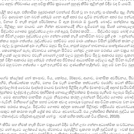
ුව නිර්වාණය යනු පවිත්‍ර කිරීම ක්‍රමයෙන් පුහුණු කිරීම තුළින් දුක් විඳීම වඳ වී යාමයි.
දිලි කර ඇත. එතිහාසික බුදුරජාණන් වහන්සේ ජීවත් වූ හා ඉගැන්වූ සංස්කෘතිය තුළ ගින
 විට දෘශ්‍යමාන වන බවත් තේරුම් ගෙන ඇති අතර එය දැවීම නවත්වන අතර එය ඉන්ධ
, විනාශ වී නැති නමුත් පරිවර්තනය වී ඇත (බාබරා ඕ බ්‍රයන්). බෞද්ධ සන්දර්භය තු
, පිළිකුල සහ මායාව යන ගින්න අවසානයේදී නිවා දැමීමෙන් පසු සිතේ නොසැලෙ
) සිද්ධාර්ථ ගෞතම ප්‍රබුද්ධත්වය ලබා ගත් අයුරු විස්තර කරයි:… .. සිද්ධාර්ථ පසුව බෝද් ග
ද්ධිමත් ජීවීන් උදෙසා බුද්ධත්වය ලබා ගන්නා තෙක් නැගී නොසිටින බවට ප්‍රති ලo ා දුන්නේ
ය සපුරා ගත්තේය. බුද්ධත්වයට පත්වීමට පෙර මාරා යක්ෂයා විසින් මූර්තිමත් කරන ල
්ල වූ ප්‍රහාරයක් දරා ගැනීමට ඔහුට සිදු විය, නමුත් ඔහුගේ භාවනාමය සාන්ද්‍රණයෙන් ඔ
්තේය. කෙනෙකුගේ සැබෑ ස්වභාවය නොදැන සිටීමට හේතුව උපත සහ මරණය යන චක්‍රය බ
රති ලයක් ලෙස තමාට එවැනි බොහෝ උපත් වලට මුහුණ දීමට සිදු වූ ආකාරය ඔහුට දැකග
ුක් විඳින ආකාරය ඔහු තේරුම් ගත්තේ අප ජීවිතයේ ආධ්‍යාත්මික දේවලට ඇලී සිටින බැවින
යවර ඔහු වටහා ගත්තේය – දැන් ඉගැන්වීම් අට ගුණයකින් හැඳින්වේ. ඔහු මේ වන විට බුදු
ේම ක්ලේෂස් හෝ කාංසාව, බිය, කෝපය, ඊර්ෂ්‍යාව, ආශාව, මානසික අවපීඩනය, පීඩා
ී හැඟීම්, නිෂේධාත්මක හැඟීම්, මනස විෂ වැනි මානසික තත්වයන්ට එරෙහිව සටන් කිරීම
 කෑදර (ලෝබා) වෛරය (දෝසා) මායාව (මෝහා) පිළිසිඳ ගැනීම (මානා) වැරදි අදහස් (මයිචඩිත
න්කම (උද්දචා) ලැජ්ජාව (අහිරිකා) නොසැලකිලිමත්කම () ආපසු පැනීමේ බලපෑම සිදුවිය
ත්හ. මෙම අභ්‍යන්තර මානසික ගැටුම නිරූපණය කරනු ලබන්නේ සිද්ධාර්ථ ගෞතම බෞද්
න බැවිනි. මිනිසාගේ මූලික සහජ ධාවක අඩංගු පෞරුෂ ව්‍යුහයේ අසංවිධිත කොටස වන මා
ගෞතම පරාජය කළේය. සිද්ධාර්ථ ගෞතම අද්භූත සත්‍යයක් පිළිබඳව හදිසියේම අවබෝධයක
කුට අත් කරගත හැකි ශ්‍රේෂ් තම ස්වයං අවබෝධයයි. එය උත්තරීතර තීක්ෂ්ණ බුද්ධිය ස
 ඒකාබද්ධව පරිපූර්ණ දැනුමක් හෝ ප්‍ර ාවක් සහිත තත්වයක් විය (රිකාඩ්, 2010).
ිරීම සහ නිමක් නැති ජීවන චක්‍රයෙන් මිදීම මගින් ලබා ගන්නා අධ්‍යාත්මික සංවර්ධන
හුට හෝ ඇයට ලෝකයේ සැබෑ ස්වභාවය පැහැදිලිව දැකගත හැකි බුද්ධිමත් ප්‍ර ාවක් (සත