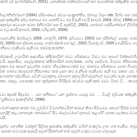
රී වේ (ෆෙඩ්රික්සන්, 2001). ධනාත්මක චිත්තවේගයන් සහ අධ්‍යාත්මික අත්දැකීම් වෙන
ෝනින්ගර්ගේ (1994) පරිමාණයේ ස්වයං-සංක්‍රාන්තිය, ස්නායු විද්‍යා ists යින්ට සහ ජ
ස්නායුක අත්දැකීම් අර්ධ ජානමය බව පෙන්වීමට ඉඩ දී ඇති බවයි (හාමර්, 2004; ඊව්ස්, 1999) 
ේ අනුරූප අධ්‍යයන සමඟ (නිව්බර්ග් සහ ඩී ඇක්විලි, 2001). හෝමෝ සේපියන්ස්ගේ ලිම්බි
 ඉටු කරයි (හාමර්, 2004; වයිලන්ට්, 2008).
 සොයාගැනීම් (හාර්ලෝ, 1958; බෝල්බි, 1979; සුබියාටා, 2003) සහ ස්පින්ඩල් සෛල හර
01, 2005) සහ දර්පණ සෛල හරහා (කාර් සහ අල්., 2003; රිසෝලාටි, 2005 ) හැසිරීමට ග
් මිනිසාට හැකියාව ඇති බව ඉස්මතු කරන්න.
ර්ථකාමී උරගයින් ආදරණීය ක්ෂීරපායින් බවට පරිණාමය වීමට එය අපගේ චිත්තවේගී
යි. ආදරණීය, සෙල්ලක්කාර ක්ෂීරපායීන් පරාවර්තක, හේතු සෙවීමේ, මිථ්‍යාව නිර්මාණ
සඳහා එය අපගේ දැවැන්ත මානව නියෝකාටෙක්ස් වල ජානමය පරිණාමය ගෙන ගියේය
ාත්මික මානය තවදුරටත් නිර්වාණය කරා ළඟා කර ගැනීමේ හැකියාව ඇති බව එකඟ වේ. ව
සංජානන පද්ධතියට යටින් පැවතුනද, බොහෝ පුද්ගලයින් ඔවුන්ගේ පැවැත්ම සැක නොක
කා, රාහුල, සොපාකා සහ කුජ්ජුතාරා පිබිදීමේ අවස්ථා ඇති අතර මෙම විභව වි .ානයන
වඩා කුමක් සිදුවේද … සහ අනිත්‍යය” යන ප්‍රශ්නය යොමු වේ. … වියළි භූමියක අත්දැක
්‍රතිසමය (කොලින්ස්, 1998).
න් අදහස් කරන බව ලුඩ්විග් විට්ගන්ස්ටයින් තරයේ කියා සිටියේය. අපගේ සීමිත වච
් පැහැදිලි කළ නොහැක. ජනරජයේ” සිට ප්ලේටෝගේ ගුහාවේ ඇලගරි” පොත, ලෝකය වටහ
රයි.
නිසුන්ට භෞතික වස්තූන් පිළිබඳ ප්‍රත්‍යක්ෂ අත්දැකීම් මගින් සංකල්ප ලබා ගත හැකිය. නමු
ට සමාන මට්ටමක ඇතැයි ඔවුන් සිතන්නේ නම් ඔවුන් වරදවා වටහා ගනු ඇත.