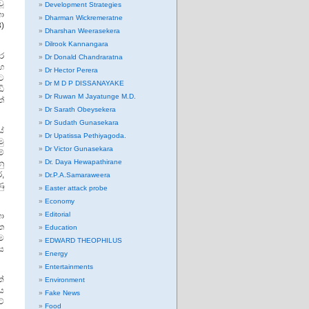
ූ
Development Strategies
ා
Dharman Wickremeratne
)
Dharshan Weerasekera
Dilrook Kannangara
තර
Dr Donald Chandraratna
හ
Dr Hector Perera
සට
Dr M D P DISSANAYAKE
ි
Dr Ruwan M Jayatunge M.D.
්
Dr Sarath Obeysekera
Dr Sudath Gunasekara
ේ
Dr Upatissa Pethiyagoda.
ු
Dr Victor Gunasekara
ම්
Dr. Daya Hewapathirane
නු
,
Dr.P.A.Samaraweera
ු
Easter attack probe
Economy
Editorial
හා
ත
Education
ෙම
EDWARD THEOPHILUS
ස
Energy
Entertainments
ක්
Environment
ිය
Fake News
්
Food