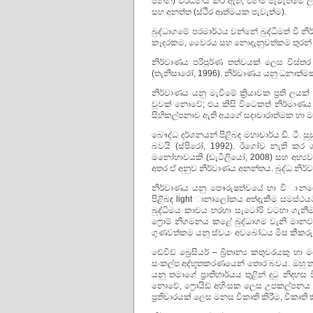
පන්න) වර්ධනය කර ඇත, එනම් පැවැත්මේ ලක්ෂ
සහ අනත්ත (ස්ථිර ආත්මයක පැවැත්ම).
බුද්ධාගමේ පරමාර්ථය වන්නේ බුද්ධිමත් වී න
කෑදරකම, වෛරය සහ නොදැනුවත්කම තුරන් ක
නිර්වාණය පරිපූර්ණ තත්වයක් ලෙස විස්ත
(තැනිසාරෝ, 1996). නිර්වාණය යනු ධනාත්ම
නිර්වාණය යනු මැවීමේ ක්‍රියාවක ප්‍රති
වූවක් නොවේ; එය කිසි විටෙකත් නිර්මාණය 
සිහිකල්පනාව ඇති අයගේ සදාචාරාත්මක හා 
බෞද්ධ දර්ශනයන් පිළිබඳ මහාචාර්ය ඩී. ටී.
බවයි (ස්පිරෝ, 1992). ඊගෝව නැති කර ගැ
මනෝභාවයකි (ඩැටිලියෝ, 2008) සහ අභ්‍යව
අතර ඒ අනුව නිර්වාණය අනන්තය. බුද්ධ නිර
නිර්වාණය යනු පෞරුෂත්වයේ හා වි ානයේ පර
පිළිබඳ light ානාලෝකය අත්දැකීම සමස්ථ
බුද්ධිමය කාචය හරහා සැටෝරි වටහා ගැනීමට 
ෆ්‍රොම් නිගමනය කළේ බුද්ධාගම වැනි මාන
ගුණවත්කම යනු ස්වයං අවබෝධය මිස කීක
ඩේවිඩ් බ්‍රෙසියර් – බ්‍රිතාන්‍ය කතුවරයක
සංකල්ප අද්භූතකරණයෙන් තොර බවය. ඔහු තවද
යනු තමාගේ ප්‍රාතිහාර්යය තුළින් දුටු නිද
නොවේ, ෆ්‍රොයිඩ් අහිංසක ලෙස උපකල්පනය ක
ප්‍රතිචාරයක් ලෙස මනස විකෘති කිරීම, විකෘත