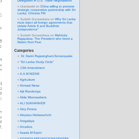
්)
Delegation in U.S. Trade Negotiations
chamarakl
on
China willing to promote
strategic cooperative partnership with Sri
Lanka: Chinese FM
ලු
Sudath Gunasekara
on
Why Sri Lanka
must reject all foreign agreements that
violate Article 9 and Buddhist
ය
Jurisprudence”
Sudath Gunasekara
on
Mahinda
Rajapaksa: The President who freed a
ි
Nation from Fear
්
Categories
Dr. Darini Rajasingham-Senanayake
න්
“Sri Lanka Study Circle”
ය
13th Amendment
න
A.A.M.NIZAM
Agriculture
)
Ahmadi News
ර
Ajit Randeniya
්
Akila Weerasekera
;
ALI SUKHANVER
Aloy Perera
යන
Aloysius Hettiarachchi
ය
Aragalaya
ක්
;
Arcadius
Asada M Erpini
ASANGA ABEYAGOONASEKERA