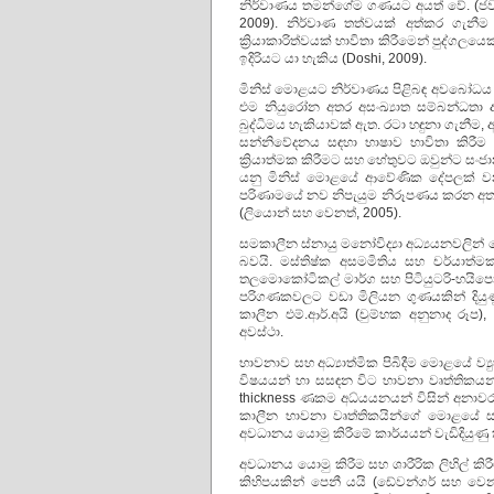
නිර්වාණය තමන්ගේම ගණයට අයත් වේ. (ජවානාඩ
2009). නිර්වාණ තත්වයක් අත්කර ගැන
ක්‍රියාකාරිත්වයක් භාවිතා කිරීමෙන් පුද්ග
ඉදිරියට යා හැකිය (Doshi, 2009).
මිනිස් මොළයට නිර්වාණය පිළිබඳ අවබෝධය 
එම නියුරෝන අතර අසංඛ්‍යාත සම්බන්ධතා 
බුද්ධිමය හැකියාවක් ඇත. රටා හඳුනා ගැනීම,
සන්නිවේදනය සඳහා භාෂාව භාවිතා කිරීම
ක්‍රියාත්මක කිරීමට සහ හේතුවට ඔවුන්ට සංජා
යනු මිනිස් මොළයේ ආවේණික දේපලක් වන 
පරිණාමයේ නව නිපැයුම නිරූපණය කරන අතර එ
(ලියොන් සහ වෙනත්, 2005).
සමකාලීන ස්නායු මනෝවිද්‍යා අධ්‍යයනවලින් 
බවයි. මස්තිෂ්ක අසමමිතිය සහ චර්යාත්මක පා
තලමොකෝටිකල් මාර්ග සහ පිටියුටරි-හයිපො
පරිගණකවලට වඩා මිලියන ගුණයකින් දියුණු වූ 
කාලීන එම්.ආර්.අයි (චුම්භක අනුනාද රූප), එ
අවස්ථා.
භාවනාව සහ අධ්‍යාත්මික පිබිදීම මොළයේ ව්
විෂයයන් හා සසඳන විට භාවනා වෘත්තිකයන
thickness ණකම අධ්යයනයන් විසින් අනාවරණය
කාලීන භාවනා වෘත්තිකයින්ගේ මොළයේ සම්
අවධානය යොමු කිරීමේ කාර්යයන් වැඩිදියුණු ක
අවධානය යොමු කිරීම සහ ශාරීරික ලිහිල් කිර
කිහිපයකින් පෙනී යයි (ඩේවන්ගර් සහ වෙන