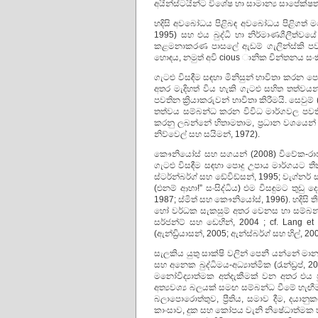
අයින්ස්ටයින්ට විශේෂ හා සාමාන්‍ය සාපේක්ෂ
හදිසි අවබෝධය පිළිබඳ අවබෝධය පිළිගත් මනෝ 
1995) සහ එය බුද්ධි හා නිර්මාණශීලීත්වයේ
කළමනාකරණ පාසලේ ඇඩම් ගැලින්ස්කි පවසන
හොඳය, නමුත් අවි cious ානික චින්තනය සංකී
ගැටළු විසඳීම සඳහා මිනිසුන් භාවිතා කරන
අතර මැදිහත් විය හැකි ගැටළු සහිත තත්වයන
පවතින ක්‍රියාකරුවන් භාවිතා කිරීමයි. සෙ
තත්වය සම්බන්ධ කරන විවිධ මාර්ගවල පවති
කරනු ලබන්නේ හිතාමතාම, ප්‍රධාන වශයෙන් 
නිව්වෙල් සහ සයිමන්, 1972).
කෞනියෝස් සහ සගයන් (2008) විවේක-රාජ්‍ය
ගැටළු විසඳීම සඳහා පොදු උපාය මාර්ගයට තී
ස්ටර්න්බර්ග් සහ ඩේවිඩ්සන්, 1995; වැග්නර් 
(එනම් ආහා!” සංසිද්ධිය) එම විසඳුමට තුඩු
1987; ස්මිත් සහ කෞනියෝස්, 1996). හදිසි 
හෝ වර්ධක සැකසුම් අතර වෙනස හා සම්බන
සර්ජන්ට් සහ ඩෙහීන්, 2004 ; cf. Lang 
(ඇන්ඩ්‍රියාසන්, 2005; ඇන්ස්බර්ග් සහ හිල්, 2003
සැලකිය යුතු සාක්ෂි වලින් පෙනී යන්නේ මා
සහ අනෙක බුද්ධිමය-අධ්‍යාත්මික (රැන්ඩ්‍රප්,
මනෝවිද්‍යාත්මක අත්දැකීමක් වන අතර එය 
අත්‍යවශ්‍ය බලයක් සමඟ සම්බන්ධ වීමේ හැඟී
බලාපොරොත්තුව, ප්‍රීතිය, සමාව දීම, දයානු
කාංසාව, දුක සහ කෝපය වැනි නිෂේධාත්මක හ