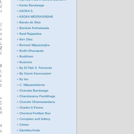
,
Asoka Bandarage
ේ
වා
ASOKA S.
ASOKA WEERASINGHE
Bandu de Silva
;
Bandula Kothalawala
ට
සහ
Basil Rajapaksa
ය
Ben Silva
බව
Bernard Wijeyasingha
ි
Bodhi Dhanapala
ේ
Buddhism
Business
ති
By Dr.Tilak S. Fernando
ක,
By Garvin Karunaratne
ම
By Ian
‍ය
මේ
C. Wijeyawickrema
Chanaka Bandarage
Chandrasena Pandithage
න
Chandre Dharmawardana
ි
ු
Charles.S.Perera
ේ
Chemical Fertilizer Ban
Corruption and bribery
Crimes
න්
ය
Darmitha-Kotte