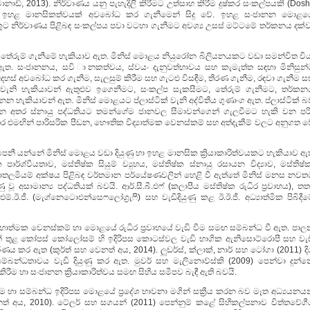
්, 2013). නිර්වාණය යනු පැහැදිලි කිරීමට උත්සාහ කිරීම දුෂ්කර සංකල්පයකි (Doshi
ීම ඉහළ මානසිකත්වයක් අවබෝධ කර ගැනීමෙන් සිදු වේ. ඉහළ සංජානන මොළය
ලයෙකුට නිර්වාණය පිළිබඳ සංකල්පය පවා වටහා ගැනීමට අවශ්‍ය උසස් මට්ටමේ තර්කනය දක්
තේරුම් ගැනීමේ හැකියාව ඇත. මිනිස් මොළය නියුරෝන බිලියනයකට වඩා සමන්විත විය
ඇත. සංජානනය, සවි ානකත්වය, ස්වයං දැනුවත්භාවය සහ කැමැත්ත සඳහා මිනිසුන්
 අදහස් අවබෝධ කර ගැනීම, සැලසුම් කිරීම සහ ගැටළු විසඳීම, තීරණ ගැනීම, රඳවා ගැනීම 
 වැනි හැකියාවන් ඇතුළුව ඉගෙනීමට, සංකල්ප සැකසීමට, තේරුම් ගැනීමට, තර්කන
නන හැකියාවන් ඇත. මිනිස් මොළයට ප්ලාස්ටික් වැනි අද්විතීය ගුණාංග ඇත. ප්ලාස්ටික් 
අතර ස්නායු පද්ධතියට තමන්ගේම ජානවල සීමාවන්ගෙන් ගැලවීමට හැකි වන පරිද
මඟින් පාරිසරික පීඩන, භෞතික විද්‍යාත්මක වෙනස්කම් සහ අත්දැකීම් වලට අනුගත ව
පෙනී යන්නේ මිනිස් මොළය වඩා දියුණු හා ඉහළ මානසික ක්‍රියාකාරිත්වයකට හැකියාව ඇ
ර්ශ්වීයතාව, මස්තිෂ්ක සියුම් ව්‍යුහය, මස්තිෂ්ක ස්නායු රසායන විද්‍යාව, මස්තිෂ්
තලමියම් අක්ෂය පිළිබඳ වර්තමාන පර්යේෂණවලින් හෙළි වී ඇත්තේ මිනිස් මනස නවත
අසාමාන්‍ය පද්ධතියක් බවයි. ආර්.සී.බී.එෆ් (කලාපීය මස්තිෂ්ක රුධිර ප්‍රවාහය), තත්
ම්.ඊ.ජී. (මැග්නෙටොඑන්සෙෆලෝග්‍රැෆි) සහ වැඩිදියුණු කළ ඊ.ඊ.ජී. අධ්‍යාත්මික පිබිදී
‍යුහාත්මක වෙනස්කම් හා මොළයේ රුධිර ප්‍රවාහයේ වැඩි වීම සමඟ සම්බන්ධ වී ඇත. පාල
් තුළ කෝපස් කෝලෝසම් හි ඉදිරිපස කොටස්වල වැඩි භාගික ඇනිසොට්රොපී සහ වැඩ
 කර ඇත (කුර්ත් සහ වෙනත් අය, 2014). ලුඩර්ස්, ක්ලාක්, නාර් සහ ටෝගා (2011) දිග
බන්ධතාවය වැඩි දියුණු කර ඇත. මුවර් සහ මැලිනොව්ස්කි (2009) පෙන්වා දුන්න
ිරීම හා සංජානන ක්‍රියාකාරිත්වය සමඟ සිහිය සමීපව බැඳී ඇති බවයි.
ීම හා සම්බන්ධ ඉදිරිපස මොළයේ ප්‍රදේශ භාවනා මගින් සක්‍රීය කරන බව මෑත අධ්‍යයනය
ත් අය, 2010). ටේලර් සහ සගයන් (2011) පෙන්නුම් කළේ සිහිකල්පනාව චිත්තවේගී