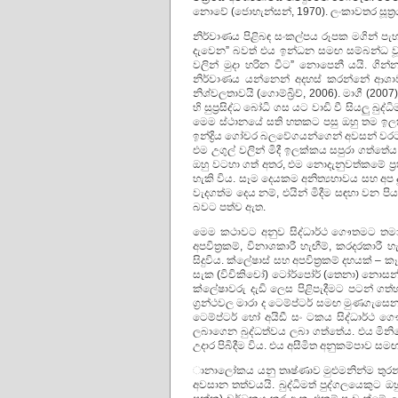
නොවේ (ජොහැන්සන්, 1970). ලංකාවතර සූත්‍රයට අන
නිර්වාණය පිළිබඳ සංකල්පය රූපක මගින් පැහැ
දැවෙන” බවත් එය ඉන්ධන සමඟ සම්බන්ධ වූ
වලින් මුදා හරින විට” නොපෙනී යයි. ගින්න
නිර්වාණය යන්නෙන් අදහස් කරන්නේ ආශාව
නිශ්චලතාවයි (ගොම්බ්‍රිච්, 2006). මාගී (2007
හි සුප්‍රසිද්ධ බෝධි ගස යට වාඩි වී සියලු බු
මෙම ස්ථානයේ සති හතකට පසු ඔහු තම ඉලක්ක
ඉන්ද්‍රිය ගෝචර බලවේගයන්ගෙන් අවසන් වරට එල
එම උගුල් වලින් මිදී ඉලක්කය සපුරා ගත
ඔහු වටහා ගත් අතර, එම නොදැනුවත්කමේ ප්‍
හැකි විය. සෑම දෙයකම අනිත්‍යභාවය සහ අප ද
වැදගත්ම දෙය නම්, එයින් මිදීම සඳහා වන පි
බවට පත්ව ඇත.
මෙම කථාවට අනුව සිද්ධාර්ථ ගෞතමට තමාග
අපවිත්‍රකම්, විනාශකාරී හැඟීම්, කරදරකාර
සිදුවිය. ක්ලේෂාස් සහ අපවිත්‍රකම් දහයක් –
සැක (විචිකිචෝ) ටෝර්පෝර් (තෙනා) නොසන්සු
ක්ලේෂාවරු දැඩි ලෙස පිළිපැදීමට පටන් ග
ග්‍රන්ථවල මාරා ද ටෙම්ප්ටර් සමඟ මුණගැසෙ
ටෙම්ප්ටර් හෝ අයිඩී සං ටකය සිද්ධාර්ථ 
ලබාගෙන බුද්ධත්වය ලබා ගත්තේය. එය මිනිසෙ
උදාර පිබිදීම විය. එය අසීමිත අනුකම්පාව සමඟ
ානාලෝකය යනු තෘෂ්ණාව මුළුමනින්ම තුරන් ක
අවසාන තත්වයයි. බුද්ධිමත් පුද්ගලයෙකුට ඔ