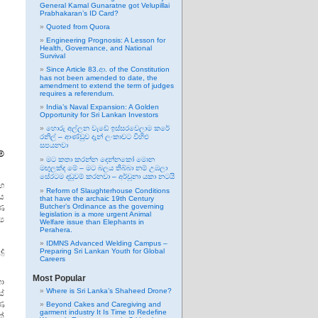
General Kamal Gunaratne got Velupillai
Prabhakaran’s ID Card?
Quoted from Quora
Engineering Prognosis: A Lesson for
Health, Governance, and National
Survival
Since Article 83.ආ. of the Constitution
has not been amended to date, the
amendment to extend the term of judges
requires a referendum.
India’s Naval Expansion: A Golden
Opportunity for Sri Lankan Investors
හොරු අල්ලන වැඩේ ඉස්සරවෙලාම කරේ
රනිල් – ආණ්ඩුව දැන් ලංකාවට විහිළු
සපයනවා
ම්
මට කතා කරන්න දෙන්නකෝ මොන
මඟුලක්ද මේ – මට බලය තිබ්බා නම් උඹලා
සේරටම දඬුවම් කරනවා – අර්චුනා යකා නටයි
හ
Reform of Slaughterhouse Conditions
ය
that have the archaic 19th Century
Butcher’s Ordinance as the governing
ණ
legislation is a more urgent Animal
‍ය
Welfare issue than Elephants in
Perahera.
IDMNS Advanced Welding Campus –
දු
Preparing Sri Lankan Youth for Global
Careers
Most Popular
ා
Where is Sri Lanka’s Shaheed Drone?
්
රණ
Beyond Cakes and Caregiving and
garment industry It Is Time to Redefine
්