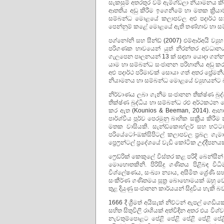
සැකසුම් අතරතුර වම් ඇමිග්ඩලා නියාමනය කි
ආතතිය අඩු කිරීම ඉගෙනීමේ හා මතක ක්‍රියා
සම්බන්ධ මොළයේ කලාපවල අළු පදාර්ථ සාන
පෙන්නුම් කළේ මොළයේ ඇති තණ්හාව හා සම්බ
පග්නෝනි සහ සීන්ඩ් (2007) එම්ආර්අයි ව්‍
පරිගණක භාවයෙන් යුත් නිරන්තර අවධානය
ගැලපෙන පාලනයන් 13 ක් සඳහා යොදා ගන්නා ලද
යාම හා සම්බන්ධ සංජානන පරිහානිය අඩු ක
අළු පදාර්ථ පරිමාවක් සොයා ගත් අතර ප්‍රේ
නියාමනය හා සම්බන්ධ මොළයේ ව්‍යුහයන්ට
නිර්වාණය ලබා ගැනීම සංජානන තීක්ෂ්ණ බුද
තීක්ෂ්ණ බුද්ධිය හා සම්බන්ධ රළු අර්ථක
කර ඇත (Kounios & Beeman, 2014). ආහා කාලය 
පාර්ශ්වීය පූර්ව පෙරමුනු බාහික සක්‍රීය ක
මතක වාසියකි. සැන්ඩ්කොහ්ලර් සහ භට්ටාච
පරියේටෝ-ඔක්සිපිටල් කලාපවල ප්‍රබල ගැමා 
ප්‍රෙෆ්‍රන්ටල් ප්‍රදේශයේ වැඩි කෝටික උද්දීප
ෆ්‍රෙඩ්රික් කෙකුලේ විස්තර කළ පරිදි බෙන්
මොහොතකිනි. පිරිසිදු ගණිතය පිළිබඳ විධි
විශ්ලේෂණය, සංඛ්‍යා න්‍යාය, අසීමිත ශ්‍රේ
සංකීර්ණ ගණිතමය සූත්‍ර බොහොමයක් ඔහු 
තුළ දියුණු සංජානන කාර්යයන් සිදුවිය හැකි බව
1666 දී ශ්‍රීමත් අයිසැක් නිව්ටන් ඇපල් ග
සහිත සිතුවිලි රාශියක් අත්විඳින අතර එය විශ්
නැවතුම්පොළට පේළි පේළි පේළි පේළි පේ