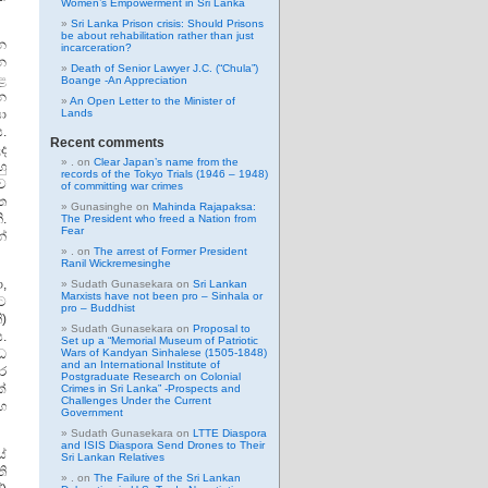
Women’s Empowerment in Sri Lanka
Sri Lanka Prison crisis: Should Prisons
be about rehabilitation rather than just
්න
incarceration?
න
Death of Senior Lawyer J.C. (“Chula”)
ළ
Boange -An Appreciation
න
An Open Letter to the Minister of
යා
Lands
ය.
Recent comments
ද
.
on
Clear Japan’s name from the
හු
records of the Tokyo Trials (1946 – 1948)
ව
of committing war crimes
ත
Gunasinghe
on
Mahinda Rajapaksa:
ි.
The President who freed a Nation from
Fear
න්
.
on
The arrest of Former President
Ranil Wickremesinghe
,
Sudath Gunasekara
on
Sri Lankan
Marxists have not been pro – Sinhala or
ට
pro – Buddhist
ි)
Sudath Gunasekara
on
Proposal to
.
Set up a “Memorial Museum of Patriotic
ධ
Wars of Kandyan Sinhalese (1505-1848)
and an International Institute of
ර
Postgraduate Research on Colonial
්
Crimes in Sri Lanka” -Prospects and
Challenges Under the Current
හ
Government
Sudath Gunasekara
on
LTTE Diaspora
and ISIS Diaspora Send Drones to Their
යේ
Sri Lankan Relatives
ි
.
on
The Failure of the Sri Lankan