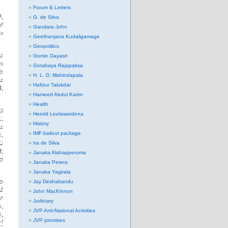
Forum & Letters
්,
G. de Silva
්
Gandara John
ා
Geethanjana Kudaligamage
Geopolitics
ය
Gomin Dayasri
හා
Gotabaya Rajapaksa
්ක
H. L. D. Mahindapala
ය
Hafizur Talukdar
;
Hameed Abdul Karim
Health
ර
Herold Leelawardena
;
History
වය
IMF bailout package
්,
්ඩ
Ira de Silva
;
Janaka Alahapperuma
ත
Janaka Perera
Janaka Yagirala
මක
Jay Deshabandu
යේ
John MacKinnon
ඟ
Judiciary
ය,
JVP Anti-National Activities
ය,
JVP promises
්