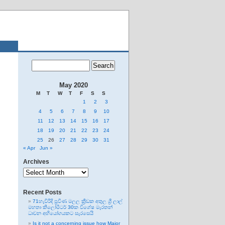
May 2020
M
T
W
T
F
S
S
1
2
3
4
5
6
7
8
9
10
11
12
13
14
15
16
17
18
19
20
21
22
23
24
25
26
27
28
29
30
31
« Apr
Jun »
Archives
Archives
Recent Posts
71හැවිරිදි ප්‍රවීණ මලල ක්‍රීඩක අතුල ශ්‍රී ලාල්
මහතා කිලෝමීටර් 30ක විශේෂ මැරතන්
ධාවන අභියෝගයකට සැරසෙයි
Is it not a concerning issue how Major