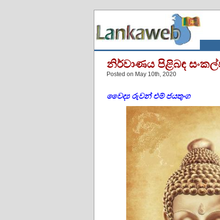
නිර්වාණය පිළිබඳ සංකල
Posted on May 10th, 2020
වෛද්‍ය රුවන් එම් ජයතුංග