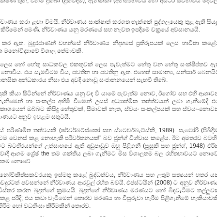
ණ තුන, එනම් දුක්ඛා (දුක්විඳීම), ඇනික්කා (අනිත්‍යභාවය හෝ අස්ථිර ස්වභාවය දේවල
ිර්වාණය කරා ළඟා වීමයි. නිර්වාණය සාක්ෂාත් කරගත හැක්කේ පුද්ගලයෙකු තුළ ඇති සිය
ිරීමෙන් පමණි. නිර්වාණය යනු මරණයේ සහ නැවත ඉපදීමේ චක්‍රයේ අවසානයයි.
ර කර ඇත. බුදුරජාණන් වහන්සේ නිර්වාණය නිදහසේ ප්‍රතිරූපයක් ලෙස භාවිතා කළේ
ක මනෝවිද්‍යාවේ විශාල තේමාවකි.
 ලයක් ලෙස හෝ හේතු සාධකවල එකතුවක් ලෙස පැවැත්මට හේතු වන හේතු සංක්ෂිප්තව ඇත
නොවීය. එය සැමවිටම විය, පවතින හා පවතිනු ඇත. එහෙත් සාමාන්‍ය, සන්සාර් බෙනයිට
මානසික අන්ධකාරය නිසා එය අවදි නොවූ සංජානනයෙන් සැඟවී තිබේ.
 සුසුකි කියා සිටින්නේ නිර්වාණය යනු වඳ වී යාමේ පැවැත්ම නොව, ඊගෝව සහ එහි ආශාව
නීමෙන් හා සංකල්ප අහිමි වීමෙන් උසස් අධ්‍යාත්මික තත්ත්වයන් ලබා ගැනීමේදී එ
කාශයෙන් ඔබ්බට කිසිදු හේතුවක්, සීමාවක් නැත, ස්වයං සංකල්පයක් සහ ස්වයං-නොව
්වාණයට අනුව ඉහළම සතුටයි.
ිණාමිත තත්වයකි (ෂර්චර්බට්ස්කෝ සහ ස්ටෙචර්බැට්ස්කි, 1989). සැටෝරි (පිබිදීම
යටම වෙනස් කළ නොහැකි පරිවර්තනයක්” බව ජුන්ග් විශ්වාස කළේය. ඊට අමතරව බටහි
බටහිරයන්ගේ උත්සාහයේ ඇති අඩුපාඩුව ඔහු පිළිගනී (සුසුකි සහ ජුන්ග්, 1948) එරික
වවාදී ආගම ශ්‍රේෂ් the තම ශක්තිය ලබා ගැනීමට මිස විශාලතම බල රහිතභාවයට නොවේ
රුකම නොවේ.
ු හා මනෝචිකිත්සකවරයකු ඉස්මතු කළේ බුද්ධත්වය, නිර්වාණය සහ උතුම් සත්‍යයන් හතර 
ුරටත් පවසන්නේ නිර්වාණය ආරවුල් රහිත බවයි. එප්ස්ටයින් (2008) ට අනුව නිර්වාණ
හස විස්තර කරන බුදුන්ගේ ක්‍රමයයි. බුදුන්ගේ නිර්වාණය මරණයට හෝ බිඳවැටීමට තල්ලුව
ළ පරිදි; එය කඩා වැටීමෙන් තොරව මරණය හා විසුරුවා හැරීම පිළිගැනීමේ හැකියාවකි
ි කිරීම හෝ වධහිංසා කිරීමකින් තොරව.