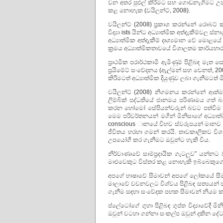
වන අතර පුළුල් කිරීමට සහ ගොඩනැගීමට උපකා
කළ නොහැක (වයිලන්ට්, 2008).
වයිලන්ට් (2008) ප්‍රකාශ කරන්නේ රොබට් ක්ල
විද්‍යා ists යින්ට අධ්‍යාත්මික අත්දැකීම්වල 
අධ්‍යාත්මික අත්දැකීම් දෘශ්‍යමාන වේ මොළය
ක්‍රමය අධ්‍යාත්මිකතාවයේ විශාලතම කාර්යභාරය
ප්‍රාථමික පරාර්ථකාමී ඇමිණුම් පිළිබඳ මෑත
ප්‍රයිමේට් සංවේදනය (ඇල්මන් සහ වෙනත්, 20
කිරීමටත් අධ්‍යාත්මික දියුණුව ලබා ගැනීමටත
වයිලන්ට් (2008) නිගමනය කරන්නේ ආත්මා
ලිම්බික් පද්ධතියේ ජානමය පරිණාමය ගත් බව
කරන හෝමෝ සේපියන්වරුන් බවට පත්වීම 
මෙම පරිවර්තනයන් මගින් මිනිසාගේ අධ්‍ය
conscious ානයේ විභව ස්වරූපයන් මානව 
ජීවිතය හරහා ගමන් කරයි. තාවකාලිකව විශා
උපයෝගී කර ගැනීමට ඔවුන්ට හැකි විය.
නිර්වාණාවේ සාම්ප්‍රදායික ගැටලුව” යන්නට 
මාළුවෙකුට විස්තර කළ නොහැකි ඉබ්බෙකුගේ ප
අපගේ භාෂාවේ සීමාවන් අපගේ ලෝකයේ සීමාව
මාලාවේ වචනවලට විශ්වය පිළිබඳ සත්‍යයන
ගැනීම සඳහා සංවේදක පහක සීමාවන් නියම ක
ප්ලේටෝගේ ගුහා පිළිබඳ ගුප්ත විද්‍යාවේදී මි
ඔවුන් වටහා ගන්නා සංකල්ප ඔවුන් දකින දේ