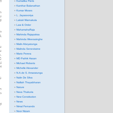
්
Kamalika Pieris
Kanthar Balanathan
Kumar Moses
ාන
L. Jayasooriya
සහ
ක්
Laksiri Warnakula
Law & Order
MahamahaRaja
හා
Mahinda Rajapaksa
රු
Mahinda Weerasinghe
Malin Abeyatunga
ය
Malinda Seneviratne
ය
Mario Perera
.
ි
MD Pathik Hasan
ර
Michael Roberts
්
Michelle Alexander
N.A.de S. Amaratunga
ීම
Nalin De Silva
Nalliah Thayabharan
Nature
න
Nava Thakuria
ා
New Constitution
News
ත්
Nimal Fernando
Noor Nizam