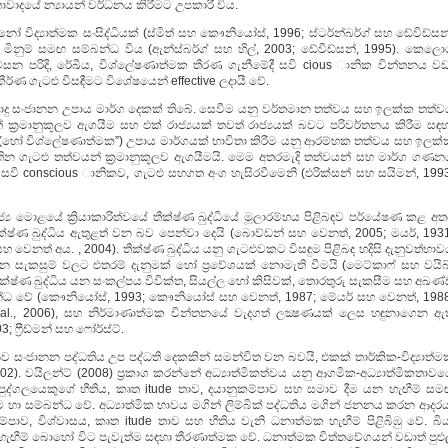
තාවාදයේ න්‍යායන් වර්ධනය කිරීමට උපකාරී විය.
විද්‍යාත්මක සංසිද්ධියක් (ස්මිත් සහ කෞනියෝස්, 1996; ස්ටර්න්බර්ග් සහ ඩේවිඩ්සන
 මිනුම් සමඟ සම්බන්ධ විය (ඇන්ස්බර්ග් සහ හිල්, 2003; ඩේවිඩ්සන්, 1995). කෙලොග
 පරිදි, රේඛීය, විශ්ලේෂණාත්මක තීරණ ගැනීමේදී සවි cious ානික චින්තනය වඩ
ර්ණ ගැටළු විසඳීමට විශේෂයෙන් effective ලදායී වේ.
 පොදු සංජානන උපාය මාර්ග දෙකක් තිබේ. සෙවීම යනු වර්තමාන තත්වය සහ ඉලක්ක තත්ව
් ක්‍රමානුකූලව ඇගයීම සහ එක් රාජ්‍යයක් තවත් රාජ්‍යයක් බවට පරිවර්තනය කිරීම සඳ
වුම් (හෝ විශ්ලේෂණාත්මක”) උපාය මාර්ගයක් භාවිතා කිරීම යනු ආරම්භක තත්වය සහ ඉලක
න ගැටළු තත්වයන් ක්‍රමානුකූලව ඇගයීමයි. මෙම අතරමැදි තත්වයන් සහ මාර්ග ගණන
සවි conscious ානිකව, ගැටළු සහගත අංග හැසිරවීමෙනි (එරික්සන් සහ සයිමන්, 1993
 මොළයේ ක්‍රියාකාරිත්වයේ තීක්ෂ්ණ බුද්ධියේ මූලාරම්භය පිළිබඳව පර්යේෂණ කළ අත
ක්ෂ්ණ බුද්ධිය ඇතුළත් වන බව පෙන්වා දෙයි (බොව්ඩන් සහ වෙනත්, 2005; මයර්, 1931
සහ වෙනත් අය. , 2004). තීක්ෂ්ණ බුද්ධිය යනු ගැටළුවකට විසඳුම පිළිබඳ හදිසි දැනුවත්භා
 දෙන සැකසුම් වලට එතරම් දැනුමක් හෝ ප්‍රවේශයක් නොමැති වීමයි (මෙට්කාෆ් සහ වයිබ
තීක්ෂ්ණ බුද්ධිය යන සංකල්පය විවික්ත, සියල්ල හෝ කිසිවක්, තොරතුරු සැකසීම සහ අඛණ
්ධ වේ (කෞනියෝස්, 1993; කෞනියෝස් සහ වෙනත්, 1987; මේයර් සහ වෙනත්, 1988
et al., 2006), සහ නිර්මාණාත්මක චින්තනයේ වැදගත් ලක්‍ෂණයක් ලෙස හඳුනාගෙන ඇ
; ෆ්‍රීඩ්මන් සහ ෆෝර්ස්ට්.
නව සංජානන පද්ධතිය උප පද්ධති දෙකකින් සමන්විත වන බවයි, එකක් තාර්කික-විද්‍යාත්
 2002). වයිලන්ට් (2008) ප්‍රකාශ කරන්නේ අධ්‍යාත්මිකත්වය යනු ආගමික-අධ්‍යාත්මිකතාව
පුද්ගලයෙකුගේ භීතිය, කෘත itude තාව, දයානුකම්පාව සහ සමාව දීම යන හැඟීම් සම
ම හා සම්බන්ධ වේ. අධ්‍යාත්මික භාවය මගින් ලිම්බික් පද්ධතිය මගින් ජනනය කරන ආදර
කම්පාව, විශ්වාසය, කෘත itude තාව සහ භීතිය වැනි ධනාත්මක හැඟීම් පිළිබිඹු වේ. බි
ැඟීම් බොහෝ විට පැවැත්ම සඳහා තීරණාත්මක වේ. ධනාත්මක චිත්තවේගයන් වඩාත් පුළුල