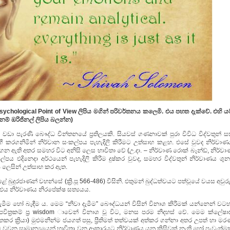
ychological Point of View
ලිපිය
මගින්
පරිවර්තනය
කලෙමි
.
එය
පහත
දැක්වේ
.
එහි
ය
නම්
ඔරිජිනල්
ලිපිය
බලන්න
)
ඩා පැරණි බෞද්ධ චින්තනයේ ප්‍රතිලයකි. සියවස් ගණනාවක් පුරා විවිධ විද්වතුන් ස
ී කරගනිමින් නිර්වාන සංකල්පය පැහැදිලි කිරීමට උත්සාහ කළහ. එසේ වුවද නිර්වාණ
 ඇති අතර සමහර විට අනිසි ලෙස භාවිතා වේ (උ.දා. – නිර්වාණ රොක් බෑන්ඩ්, නිර්වා
කල්පය එදිනෙදා අර්ථයෙන් පැහැදිලි කිරීම දුෂ්කර වුවද, සමහර විද්වතුන් නිර්වාණය ශුන්
‍ය ලෙසින් උත්සාහ කර ඇත.
ේ බුදුරජාණන් වහන්සේ (ක්‍රි.පූ 566-486) විසිනි. එතුමන් බුද්ධත්වයට පත්වූයේ වයස අවුරු
. එය නිර්වාණය නිරපේක්ෂ සත්‍යයය.
මීම හෝ බැඳීම ය. මෙම “නිවා දැමීම” බෞද්ධයන් විසින් විනාශ කිරීමක් යන්නෙන් වටහ
ත්‍රකම් ප්‍ර wisdom ාවෙන් විනාශ වූ විට, මනස පරම නිදහස් වේ. මෙම ක්ලේෂාස
තකර ක්‍රියා) මුළුමනින්ම ජයගත් පසු, ප්‍රීතිමත් තත්වයක් අත්කර ගන්නා අතර උපත් හා ම
ම වචන සාමාන්‍යයෙන් භාවිතා වන ආකාරයට නිර්වාණය යනු කිසිවක් නැති හෝ පැවැත්මක