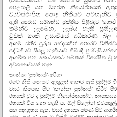
(ව්‍යවස්ථාවෙන්* හිමි නෛතික මුක්තිය අහ
පෙලපාලි යන මහජන නියෝජිතයන් ඇතු
ව්‍යවස්ථාපිත පොදු නීතියට පටහැනිව 
ඇති අපරාධ සම්බන්ධ මුක්තිය පිළිබඳව ‘ගො
ඵ
තමන්ට ලැබෙන, ලැබිය හැකි ප‍්‍රත
වුවත් කාති උසාවියේ අධිකරණ බල 
ආගම්, ස්තී‍්‍ර පුරුෂ භේදයකින් තොරව විනි
පද්ධතියට සියලූ හැකියාව තිබියදී පුරවැසියන
ආගමික ජන කොටසකට පමණක් විශේෂිත වූ කාති
අවශ්‍යතාවයක් නැත.
කාන්තා ‘සුන්නත්’-ෂරියා
රටේ නීති පොතට ඇතුළත් කොට ඇති මුස්ලිම් ව
වසර කීපයක සිට ‘කාන්තා සුන්නත්’ කිරීම සී
රහසක් වුව ද මුස්ලිම් නියෝජිතයන්ට, නායකය
රහසක් විය නො හැකි ය. ඕල් සිලෝන් ජමයතුල්
සහ අනුග‍්‍රහය ඇත. වසර දහයක පමණ සිට ආගමි
ළමා, තරුණ සහ වැඩිහිටි මුස්ලිම් කාන්තාවන්