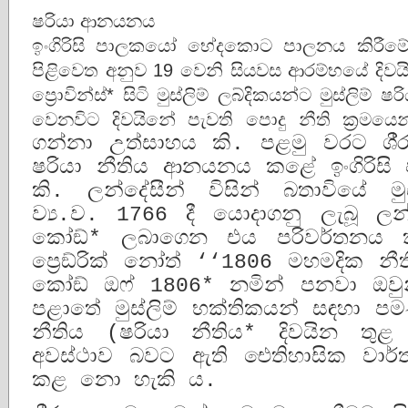
ෂරියා ආනයනය
ඉංගිරිසි පාලකයෝ භේදකොට පාලනය කිරීමේ (ඩි
පිළිවෙත අනුව 19 වෙනි සියවස ආරම්භයේ දිවයි
ප්‍රොවින්ස්* සිටි මුස්ලිම් ලබ්දිකයන්ට මුස්ලි
වෙනවිට දිවයිනේ පැවති පොදු නීති ක‍්‍රමය
ගන්නා උත්සාහය කි. පළමු වරට ශී‍්
ෂරියා නීතිය ආනයනය කළේ ඉංගිරිසි
කි. ලන්දේසීන් විසින් බතාවියේ මු
ව්‍ය.ව. 1766 දී යොදාගනු ලැබූ ලන්ද
කෝඞ්* ලබාගෙන එය පරිවර්තනය කර
ප්‍රෙඞ්රික් නෝත් ‘‘1806 මහමදික නීත
කෝඞ් ඔෆ් 1806* නමින් පනවා ඔවුන
පළාතේ මුස්ලිම් භක්තිකයන් සඳහා පමණ
නීතිය (ෂරියා නීතිය* දිවයින තුළ
අවස්ථාව බවට ඇති ඓතිහාසික වාර්තාව ක
කළ නො හැකි ය.