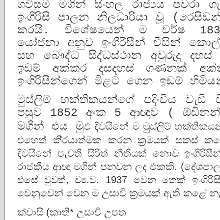
ගවිසුම මගින් සිංහල රාජ්‍යය පවරා
ඉංගිරිසි පාලන නිලධාරියා වූ (රෙසිඩ
කරයි. විශේෂයෙන් ම වර්ෂ 18
යෝජනා අනුව ඉංගිරිසීන් විසින් ක
සහ බෞද්ධ සිද්ධස්ථාන අවුරුදු දහස්
ඉඩම් අක්කර දසදහස් ගණනක් අක්
ඉංගිරිසීන්ගෙන් මිළට ගෙන ඉඩම් හිමි
මුස්ලිම් භක්තිකයන්ගේ පදිංචිය වැඩි
පසුව 1852 අංක 5 ආඥාව ( ඕඩිනන්ස
මගින් එය මු
ඵ දිවයිනේ ම මුස්ලිම් භක්තික
එහෙත් කි‍්‍රයාත්මක කරන ක‍්‍රමයක් සකස් කළ
දිවයිනේ පැවති සිරිත් නීතියක් නොව ඉංගි
රාජකීය ආඥා මගින් පනවන ලද එකකි. (දේශපාලන
එසේ වුවත්, ව්‍ය.ව. 1937 වෙන තෙක් ඉංගිරිස
වෙනුවෙන් වෙන ම උසාවි ක‍්‍රමයක් ඇති කළේ න
ක්වාසි (කාති* උසාවි උපත