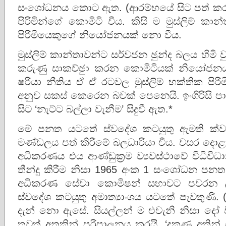
සංශෝධනය කොට ඇත. (ආරම්භයේ සිට පත් කරනු ල
පිරිමින්ගේ කොමිටි වීය. කිසි ම මුස්ලිම් ක
පිරිමියෙකුගේ නියෝජනයක් නො වීය.
මුස්ලිම් කාන්තාවන්ට සර්වජන ඡුන්ද බලය හිම
කරුණු සාකච්ඡුා කරන කොමිටියක් නියෝජනය 
ෂරියා නීතිය ඒ ඒ රටවල මුස්ලිම් භක්තික පිර
අනුව සකස් කෙරෙන බවක් පෙනෙයි. ඉංගිරිසි
සිට ‘නැට්ට බල්ලා වැනීම’ සිදුවී ඇත.*
මේ පනත යටතේ ස්වදේශ කටයුතු ඇමති ක්වාස
මණ්ඩලය පත් කිරීමේ බලධාරියා වීය. වසර ද
අධිකරණය එය ආණ්ඩුක‍්‍රම ව්‍යවස්ථාවේ විධ
තීන්දු කිරීම නිසා 1965 අංක 1 සංශෝධන පනත 
අධිකරණ සේවා කොමිෂන් සභාවට පවරන ල
ස්වදේශ කටයුතු අමාත්‍යාංශය යටතේ පැවතුණි. 
දැන් නො ඇසේ. සියල්ලන් ම එවැනි නිසා දෝ ව
තවත් අතකින් පරිපාලනය කරයි. ‘දකුණු අතින්