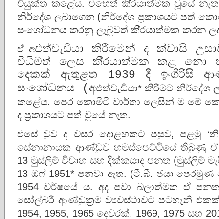
වියුක්ත කළේය. එහෙත් කි‍්‍රයාත්මක වූයේ නැත
නිර්දේශ ලබාගෙන (නිර්දේශ ප‍්‍රකාශයට පත් ක
සංශෝධනය කරනු ලැබූවත් කි‍්‍රයාත්මක කරන ලද්
ඒ අ
ඵත්වැඩියා කිරීමෙන් ද ක්වාසි උ
විධිමත් ලෙස කි‍්‍රයාත්මක කළ නො 
දෙකක් ඇතුළත 1939 දී ඉංගිරිසි ආ
සංශෝධනය (අ
ඵත්වැඩියා* කිරීමට නිර්දේශ
කළේය. පෙර කොමිටි වාර්තා ලෙසින් ම මේ කොම
ද ප‍්‍රකාශයට පත් වූයේ නැත.
එසේ වුව ද වසර දොළහකට පසුව, පළමු ‘නිදහ
සේනානායක ආණ්ඩුව හමස්පෙට්ටියේ තිබුණු ඒ න
13 මුස්ලිම් විවාහ සහ දික්කසාද පනත (මුස්ලිම් ම
13 ඔෆ් 1951* පනවා ඇත. (ටී.බී. ජයා පෙරමු
1954 වර්ෂයේ ය. අද පවා බලාත්මක ඒ පනත ය
සෝල්බරි ආණ්ඩුක‍්‍රම ව්‍යවස්ථාවට පටහැනි 
1954, 1955, 1965 දෙවරක්, 1969, 1975 සහ 201