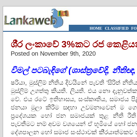
HOME
|
CLASSIFIED
|
FO
ශී‍්‍ර ලංකාවේ 3%කට රජ කෙළියක
Posted on November 9th, 2020
විමල් පටබැඳිගේ (ශාස්ත‍්‍රවේදි, නීතිඥ, 
ෂරියා, මුස්ලිම් නීතිය දිවයිනේ පැවති ‘සිරිත් නීත
මුස්ලිම් උගත්තු කියති. ලියති. එය නො දැනු
වේ. එය රටේ ඉතිහාසය, සංස්කෘතිය, සමාජය පි
ජනයා මුලා කිරීම සඳහා උවමනාවෙන් ම ගොතන
ප‍්‍රදේශයක හෝ ජන සමාජයක් තුළ නීති රීති හ
පැවතීමට නම් අවම වශයෙන් ඒ භූමියේ හෝ ජන
දේශපාලන හෝ සමාජ සංස්ථාවක් කි‍්‍රයාත්මකව ප