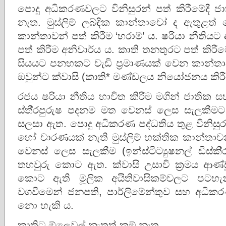
පොදු අධිකරණවලට විනිසුරන් පත් කිරීමේදී ජාති
නැත. මුස්ලිම් ලබ්දික කාන්තාවෝ ද ඇතුළත්
කාන්තාවන් පත් කිරීම ‘හරාම්’ ය. ෂරියා නීතියට අ
පත් කිරීම අනිවාර්ය ය. කාති තනතුරට පත් කිරීම
සියයට පනහකට වැඩි ප‍්‍රමාණයක් වෙන කාන්
ඔවුන්ට ක්වාසි (කාති* මණ්ඩලය නියෝජනය කිරී
රජය ෂරියා නීතිය භාවිත කිරීම මගින් ජාතික 
ස්තී‍්‍රපුරුෂ පදනම මත වෙනස් ලෙස සැලකීමට (
සලසා ඇත. පොදු අධිකරණ පද්ධතිය තුළ විනිසුරු 
හෝ වාරණයක් නැති මුස්ලිම් භක්තික කාන්තාවන්ට
වෙනස් ලෙස සැලකීම (ඉන්ස්ටිට්‍යුෂනල් ඩිස්කි‍
තහවුරු කොට ඇත. ක්වාසි උසාවි ක‍්‍රමය ආණ්ඩුක
කොට ඇති මූලික අයිතිවාසිකම්වලට පටහැ
වගවීමෙන් ජනපති, පාර්ලිමේන්තුව සහ අධිකරණ ක
නො හැකි ය.
කාතිට ඕලෙවල් නැතත් කම් නැත