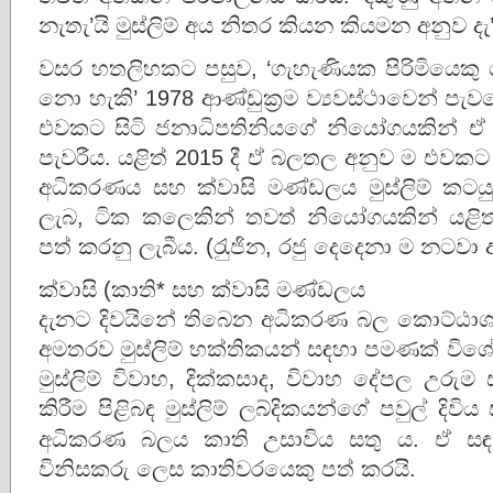
නැතැ’යි මුස්ලිම් අය නිතර කියන කියමන අනුව ද
වසර හතලිහකට පසුව, ‘ගැහැණියක පිරිමියෙකු
නො හැකි’ 1978 ආණ්ඩුක‍්‍රම ව්‍යවස්ථාවෙන් 
එවකට සිටි ජනාධිපතිනියගේ නියෝගයකින් ඒ
පැවරීය. යළිත් 2015 දී ඒ බලතල අනුව ම එවකට
අධිකරණය සහ ක්වාසි මණ්ඩලය මුස්ලිම් කටයුත
ලැබ, ටික කලෙකින් තවත් නියෝගයකින් යළිත
පත් කරනු ලැබීය. (රැුජින, රජු දෙදෙනා ම නටවා
ක්වාසි (කාති* සහ ක්වාසි මණ්ඩලය
දැනට දිවයිනේ තිබෙන අධිකරණ බල කොට්ඨාශ
අමතරව මුස්ලිම් භක්තිකයන් සඳහා පමණක් විශේෂි
මුස්ලිම් විවාහ, දික්කසාද, විවාහ දේපල උරුම
කිරීම පිළිබඳ මුස්ලිම් ලබ්දිකයන්ගේ පවුල් දිවිය
අධිකරණ බලය කාති උසාවිය සතු ය. ඒ ස
විනිසකරු ලෙස කාතිවරයෙකු පත් කරයි.