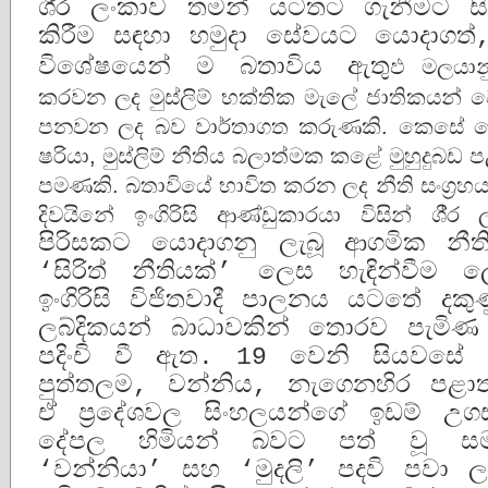
ශී‍්‍ර ලංකාව තමන් යටතට ගැනීමට 
කිරීම සඳහා හමුදා සේවයට යොදාගත්,
විශේෂයෙන් ම බතාවිය ඇතු
ඵ මලයාන
කරවන ලද මුස්ලිම් භක්තික මැලේ ජාතිකයන් වෙ
පනවන ලද බව වාර්තාගත කරුණකි. කෙසේ වෙත
ෂරියා, මුස්ලිම් නීතිය බලාත්මක කළේ මුහුදුබඩ 
පමණකි. බතාවියේ භාවිත කරන ලද නීති සංග‍්‍
දිවයිනේ ඉංගිරිසි ආණ්ඩුකාරයා විසින් ශී‍්‍ර
පිරිසකට යොදාගනු ලැබූ ආගමික නීතිය
‘සිරිත් නීතියක්’ ලෙස හැඳින්වීම 
ඉංගිරිසි විජිතවාදී පාලනය යටතේ දකුණ
ලබ්දිකයන් බාධාවකින් තොරව පැමිණ 
පදිංචි වී ඇත. 19 වෙනි සියවසේ
පුත්තලම, වන්නිය, නැගෙනහිර පළාත ආද
ඒ ප‍්‍රදේශවල සිංහලයන්ගේ ඉඩම් 
දේපල හිමියන් බවට පත් වූ සමහර
‘වන්නියා’ සහ ‘මුදලි’ පදවි පවා