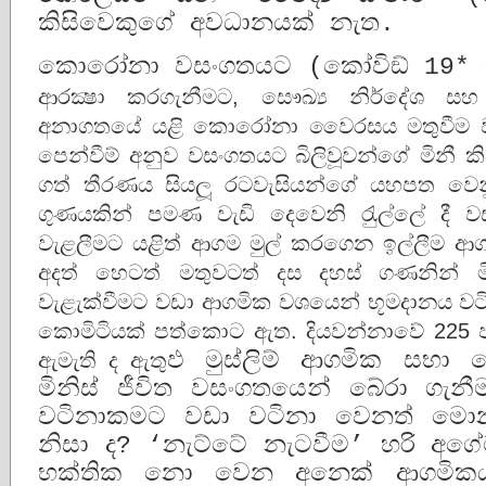
කිසිවෙකුගේ අවධානයක් නැත.
කොරෝනා වසංගතයට (කෝවිඞ් 19* බිල
ආරක්‍ෂා කරගැනීමට, සෞඛ්‍ය නිර්දේශ 
අනාගතයේ යළි කොරෝනා වෛරසය මතුවීම වැළැ
පෙන්වීම් අනුව වසංගතයට බිලිවූවන්ගේ මිනී කි
ගත් තීරණය සියලූ රටවැසියන්ගේ යහපත වෙනු
ගුණයකින් පමණ වැඩි දෙවෙනි රැුල්ලේ දී ව
වැළලීමට යළිත් ආගම මුල් කරගෙන ඉල්ලීම 
අදත් හෙටත් මතුවටත් දස දහස් ගණනින් ම
වැළැක්වීමට වඩා ආගමික වශයෙන් භූමදානය වට
කොමිටියක් පත්කොට ඇත. දියවන්නාවේ 22
ඇමැති ද ඇතු
ඵ මුස්ලිම් ආගමික සභා 
මිනිස් ජීවිත වසංගතයෙන් බේරා ගැනී
වටිනාකමට වඩා වටිනා වෙනත් මො
නිසා ද? ‘නැට්ටේ නැටවීම’ හරි අගේ
භක්තික නො වෙන අනෙක් ආගමිකයන