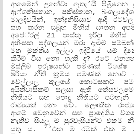
ආගමෙන් උගන්වා ඇතැ’යි පිළිගෙන 
ඇෆ්ගනිස්තාන, පකිස්තාන, බංගලාදේශ
මාලදිවයින්, ඉන්දුනීසියාව ආදී රටවල
සහ කරන සමූහ මිනිස් ඝාතන අ
අපේ‍්‍රල් 21 පාස්කු ඉරිදා මින
අහිංසක පුද්ගලයන් මරා දැමීම සම්බ
මත මුක්තිය ඉල්ලා ඉදිරියේ යම් දි
කිරීම් විය නො හැකි ද? රටේ ජන
මුස්ලිම් පුරුෂයන්ට පමණක් විශේෂ ව
ෂරියා නීති ක‍්‍රමය පමණක් නොව ර
වෙල්ලාල කුලයේ කොටසකට පමණක්
අයිතිවාසිකම් සලසා ඇති තේසවලමෙ
නීතියට සහ පොදු නීතියට පටහැනි ය
රාජ්‍යයක් නො වේ. ලෞකික රාජ්‍
ආගම් වෙනුවෙන් සහ ප‍්‍රාදේශීය වශය
නැතිව සියලූ ම පුරවැසියන්ට එකම නීත
යුතු ය. ‘‘එක ම රටක් එක ම න