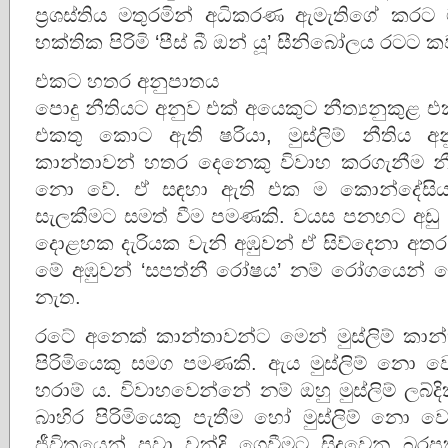
ප‍්‍රශස්තිය මතුරමින් අධිකරණ ඇමැතිගේ කරට 
භක්තික පිරිමි ‘පීස් බී ඔන් යූ’ සීනිබෝලය රටට 
එකට හතර අනුපාතය
පොදු නීතියට අනුව එක් අයෙකුට නීත්‍යනුකුළ 
එකතු කොට ඇති ෂරියා, මුස්ලිම් නීතිය අනුව
කාන්තාවන් හතර දෙනෙකු විවාහ කරගැනීම නී
නො වේ. ඒ සඳහා ඇති එක ම කොන්දේසි
සැලකීමට සමත් වීම පමණකි. වයස පනහට අඩු ආ
දොළහක දැරියක වැනි අඹුවන් ඒ සිව්දෙනා අතර ව
මේ අඹුවන් ‘සපත්නී රෝෂය’ නම් රෝගයෙන් 
නැත.
රටේ අනෙක් කාන්තාවන්ට මෙන් මුස්ලිම් කා
පිරිමියෙකු සමග පමණකි. ඇය මුස්ලිම් නො වෙ
හරාම් ය. විවාහවෙන්නේ නම් ඔහු මුස්ලිම් ලබ්
බාහිර පිරිමියෙකු පැතීම හෝ මුස්ලිම් නො ව
ජීවිතයෙන් පවා වන්දි ගෙවීමට සිදුවෙන බර