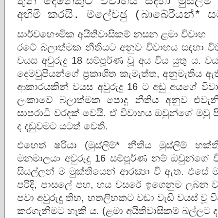
තුන් දෙනෙකුට විවාහය සඳහා මුස්ලිම්
අහිමි කරයි. ම්ලේචඡු (බාබේරියන්*
සාර්වභෞමික අයිතිවාසිකම් නසන ළමා විවාහ
රටේ බලාත්මක නීතියට අනුව විවාහය සඳහා ව
වයස අවුරුදු 18 සම්පූර්ණ වූ අය විය යුතු ය. 
දෙමවුපියන්ගේ ප‍්‍රකාශිත කැමැත්ත, අනුමැතිය ඇත
ආකාරයකින් වයස අවුරුදු 16 ට අඩු අයගේ විව
ලංකාවේ බලාත්මක පොදු නීතිය අනුව එවැනි 
සාපරාධී වරදක් වෙයි. ඒ විවාහය ඔවුන්ගේ මවු 
ද දඬුවමට යටත් වෙති.
එහෙත් ෂරියා (මුස්ලිම්* නීතිය මුස්ලිම් භ
මනමාලයා අවුරුදු 16 සම්පූර්ණ නම් ඔවුන්ගේ
සියල්ලන් ම මුක්තියෙන් ආරක්‍ෂා වී ඇත. එසේ
පරිදි, පාසලේ පහ, හය වසරේ ඉගෙනුම ලබන වයස
පවා අවුරුදු තිහ, හතලිහකට වඩා වැඩි වයස් වූ 
කරගැනීමට හැකි ය. (ළමා අයිතිවාසිකම් බල්ලට 