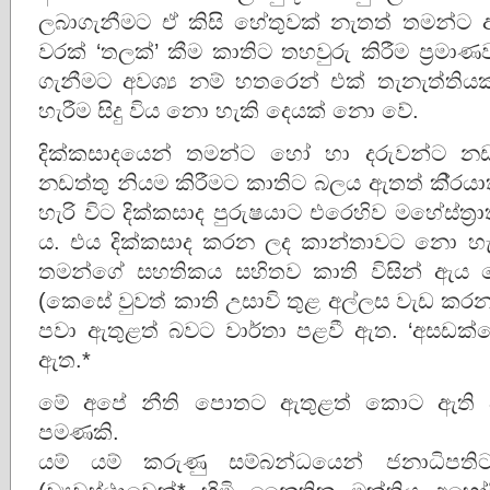
ලබාගැනීමට ඒ කිසි හේතුවක් නැතත් තමන්ට අවශ්
වරක් ‘තලක්’ කීම කාතිට තහවුරු කිරීම ප‍්‍රමා
ගැනීමට අවශ්‍ය නම් හතරෙන් එක් තැනැත්තියක
හැරීම සිදු විය නො හැකි දෙයක් නො වේ.
දික්කසාදයෙන් තමන්ට හෝ හා දරුවන්ට නඩත
නඩත්තු නියම කිරීමට කාතිට බලය ඇතත් කි‍්‍ර
හැරි විට දික්කසාද පුරුෂයාට එරෙහිව මහේස්ත‍්‍ර
ය. එය දික්කසාද කරන ලද කාන්තාවට නො හැකි
තමන්ගේ සහතිකය සහිතව කාති විසින් ඇය ව
(කෙසේ වුවත් කාති උසාවි තුළ අල්ලස වැඩ කර
පවා ඇතුළත් බවට වාර්තා පළවී ඇත. ‘අසඩක්ග
ඇත.*
මේ අපේ නීති පොතට ඇතුළත් කොට ඇති ෂ
පමණකි.
යම් යම් කරුණු සම්බන්ධයෙන් ජනාධිපති