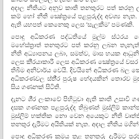
අදාල නීතියට අනුව කාති තනතුරට පත් කරනු ලබ
කම් හෝ නීති ක්‍ෂේත‍්‍රයේ පළපුරුද්ද අවශ්‍ය න
ඇති යහපත් කෙනෙකු ලෙස ‘සැලකීම’ පමණකි.
පොදු අධිකරණ පද්ධතියේ මුල්ම ස්ථරය වෙ
මහේස්ත‍්‍රාත් තනතුරට පත් කරනු ලබන තැන
නීති අධ්‍යාපනය ලබා, සමත්ව, මාස හයක ආධුනි
ලෙස කි‍්‍රයාකාරී ලෙස අධිකරණ ක්‍ෂේත‍්‍රයේ වසර
තිබීම අනිවාර්ය වෙයි. දිවයිනේ අධිකරණ බල ක
අධිකරණවල ස්තී‍්‍ර පුරුෂ භේදයකින් තොරව මු
සිය ගණනක් සිටිති.
දැනට ශී‍්‍ර ලංකාවේ පිහිටුවා ඇති කාති උසාවි
දසක ගණනක පළපුරුද්ද තිබුණත් මුස්ලිම් කාන්
මුස්ලිම් භක්තික නො වෙන අයෙකුට නීති වෘත්ති
තනතුර දැරීමට අයිතියක් නැත. අදාල නීතිය ම
පොදු අධිකරණ ක‍්‍රමය තුළ තනතුරු දැරීමට පුරව