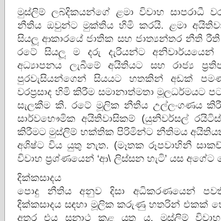
මුස්ලිම් ලබ්දිකයන්ගේ ළමා විවාහ සාපරාධ
නීතිය ඔවුන්ට මුක්තිය හිමි කරයි. ළමා අයිති
සියලූ ආකාරයේ ජාතික සහ ජාත්‍යන්තර නීති රී
රටේ සියලූ ම දරු දැරියන්ට අනිවාර්යයෙන
අධ්‍යාපනය ලැබීමේ අයිතියට සහ රාජ්‍ය ප‍්‍
පුරවැසියන්ගෙන් සියයට හතකින් අඩක් පමණ වූ
වරප‍්‍රසාද හිමි කිරීම සමානාත්මතා මූලධර්මය
සැලකීම කි. රටේ මූලික නීතිය උල්ලංගණය කිරීම 
සාර්වභෞමික අයිතිවාසිකම් (යුනිවර්සල් රයි
කිරීමට මුස්ලිම් භක්තික පිරිමින්ට නීතිමය අයිත
අශිෂ්ට විය යුතු නැත. (මෑතක රූපවාහිනී සාක
විවාහ ප‍්‍රශ්ණයෙන් ‘ආ\ ලිස්සන හැටි’ යස අගේට 
දික්කසාදය
පොදු නීතිය අනුව දිසා අධිකරණයෙන් පවත
දික්කසාදය සඳහා මූලික කරුණු හතරින් එකක් 
අතර එය සනාථ කළ යුතු ය. මුස්ලිම් විවාහ