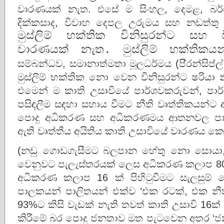
වාරණයක් නැත. එසේ ම සිංහල, දෙමළ, බර්ගර
දික්කසාද, විවාහ දෙපල උරුමය සහ නඩත්තු කි
මුස්ලිම් භක්තික විනිසුරන්ට සහ ව
වාරණයක් නැත. මුස්ලිම් භක්තිකය
සම්බන්ධව, සමානාත්මතා මූලධර්මය (පි‍්‍රන්සිප
මුස්ලිම් භක්තික නො වෙන විනිසුරන්ට ෂරියා
එමෙන් ම කාති උසාවියේ පාර්ශවකරුවන්, පාර්
පසිඳලීම සඳහා සහාය වීමට නීති වෘත්තිකයන්ට 
පොදු අධිකරණ සහ අධිකරණමය ආතනවල පාර්
ඇති වෘත්තීය අයිතිය කාති උසාවියේ වාරණය 
(නඩු ගොඩගැසීමට බලපාන හේතු නො සොයා, එය
වෙනුවට පැලැස්තරයක් ලෙස අධිකරණ කලාප 80 ද
අධිකරණ කලාප 16 ක් පිහිටුවීමට සැලසුම
පාලකයන් පාලිතයන් එක්ව ‘එක රටක්, එක න
93%ට කිසි වැඩක් නැති තවත් කාති උසාවි 16ක
කිරීමේ බර පොදු ජනතාව මත පැටවෙන අතර ‘ජ