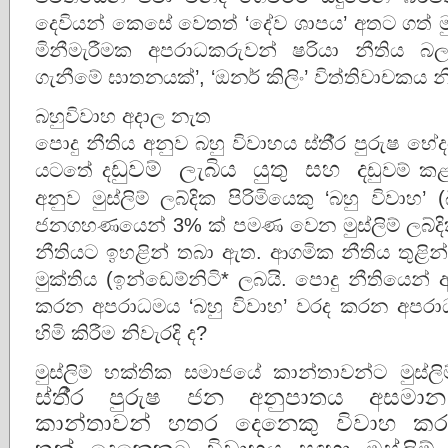
දෙවියන් කෙසේ වෙතත් ‘දේව ශාපය’ අතට ගත් මුස්ල
මිනීමැරීමක අපරාධකරුවන් ෂරියා නීතිය 
ගැනීමේ ඝාතනයක්’, ‘ඔනර් කිලිං’ විත්තිවාචකය න
බහුවිවාහ අදාල නැත
පොදු නීතිය අනුව බහු විවාහය ස්තී‍්‍ර පුරුෂ භේද
යටතේ ද
ඩුවම් ලැබිය යුතු සහ ද
ඩුවම් කළ
අනුව මුස්ලිම් ලබ්දික පිරිමියෙකු ‘බහු විවාහ
ජනගහණයෙන් 3% ක් පමණ වෙන මුස්ලිම් ලබ්දික
නීතියට ඉහළින් තබා ඇත. ආගමික නීතිය තුළින් ම
මුක්තිය (ඉන්ඩෙම්නිටි* ලබයි. පොදු නීතියෙන
කරන අපරාධමය ‘බහු විවාහ’ වරද කරන අපරා
හිමි කිරීම නිවැරදි ද?
මුස්ලිම් භක්තික සමාජයේ කාන්තාවන්ට මුස්ලිම
ස්තී‍්‍ර පුරුෂ ජන අනුපාතය අසමා
කාන්තාවන් හතර දෙනෙකු විවාහ කරගැනී