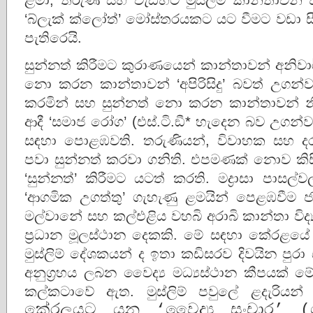
‘බ්ලැක් ක්ලෝත්’ මෝස්තරයකට යට වීමට වඩා සීඝ‍්
පැතිරෙයි.
සුන්නත් කිරීමට කුරාණයෙන් කාන්තාවන් අනිවා
නො කරන කාන්තාවන් ‘අපිරිසිදු’ බවත් උගන්
කරමින් සහ සුන්නත් නො කරන කාන්තාවන් නි
ආදී ‘සමාජ රෝග’ (එස්.ටි.ඞී* හැදෙන බව උගන්ව
සඳහා පොළඹවති. තරුණියන්, විවාහක සහ දරුම
පවා සුන්නත් කරවා ගනිති. එපමණක් නොව කිස
‘සුන්නත්’ කිරීමට යටත් කරති. මද්‍රාසා පාස
‘ආගමික උගත්තු’ ගැහැණු ළමයින් පෙළඹවීම ජය
මල්වානේ සහ කල්එළිය වහබි අරාබි කාන්තා වි
ප‍්‍රධාන මූලස්ථාන දෙකකි. මේ සඳහා කේරළයේ
මුස්ලිම් දේශකයන් ද ඉතා කඩිසරව දිවයින පුරා 
අනුග‍්‍රහය ලබන වෛද්‍ය මධ්‍යස්ථාන කීපයක් මේ
කල්කටාවේ ඇත. මුස්ලිම් පවුලේ ළදැරියන්
කේරලයට යන ‘වෛද්‍ය සංචාර’ (මෙ