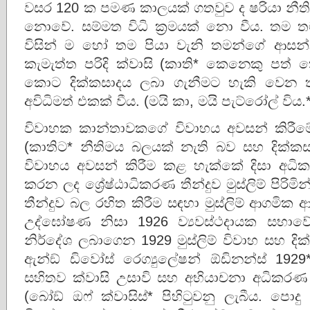
වසර 120 ක පමණ කාලයක් ගතවුව ද ෂරියා නීති
නොවේ. සම්මත විධි ක‍්‍රමයක් නො වීය. තම 
විසින් ම හෝ තම පියා වැනි තමන්ගේ ආසන්
කැමැත්ත පරිදි ක්වාසි (කාති* කෙනෙකු පත
කොට දික්කසාදය ලබා ගැනීමට හැකි වෙන තර
අවිධිමත් එකක් වීය. (මයි කා, මයි පැට්රෝල් විය.
විවාහක කාන්තාවකගේ විවාහය අවසන් කිරීමේ ඉ
(කාතිට* නීතිමය බලයක් නැති බව සහ දික්ක
විවාහය අවසන් කිරීම කළ හැක්කේ දිසා අධ
කරන ලද ශ්‍රේෂ්ඨාධිකරණ තීන්දුව මුස්ලිම් පිරිම
තීන්දුව බල රහිත කිරීම සඳහා මුස්ලිම් ආගමික 
උද්ඝෝෂණ නිසා 1926 ව්‍යවස්ථදායක සභාවේ
නිර්දේශ ලබාගෙන 1929 මුස්ලිම් විවාහ සහ දික්කස
ඇන්ඞ් ඩිවෝස් රෙග්‍යුලේෂන් ඕඩිනන්ස් 19
සහිතව ක්වාසි උසාවි සහ අභියාචනා අධිකර
(බෝඞ් ඔෆ් ක්වාසිස්* පිහිටුවනු ලැබීය. පොද