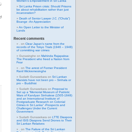
Women’s Empowerment in Sri Lanka
ාව
Sri Lanka Prison crisis: Should Prisons
be about rehabilitation rather than just
incarceration?
ත්
Death of Senior Lawyer J.C. (“Chula”)
Boange -An Appreciation
An Open Letter to the Minister of
Lands
Recent comments
.
on
Clear Japan’s name from the
records of the Tokyo Trials (1946 – 1948)
of committing war crimes
Gunasinghe
on
Mahinda Rajapaksa:
The President who freed a Nation from
Fear
.
on
The arrest of Former President
Ranil Wickremesinghe
Sudath Gunasekara
on
Sri Lankan
Marxists have not been pro – Sinhala or
pro – Buddhist
Sudath Gunasekara
on
Proposal to
Set up a “Memorial Museum of Patriotic
Wars of Kandyan Sinhalese (1505-1848)
and an International Institute of
Postgraduate Research on Colonial
Crimes in Sri Lanka” -Prospects and
Challenges Under the Current
Government
Sudath Gunasekara
on
LTTE Diaspora
and ISIS Diaspora Send Drones to Their
Sri Lankan Relatives
.
on
The Failure of the Sri Lankan