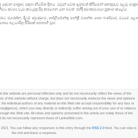
ු දෙවන මාත්‍රාව සඳහා නියමිත දිනය ඔවුන් වෙත දැනුවත් කිරීමෙන් අනතුරුව පළමු මාත්‍ර
ීමට අවශ්‍ය වැඩ කටයුතු සිදු කරගෙන යන බවත් එහිදී අමාත්‍යවරයා ප්‍රකාශ කළේය.
ධ ජයරත්න, දිලුම් අමුණුගම, පාර්ලිමේන්තු මන්ත්‍රී වසන්ත යාපා බණ්ඩාර, මධ්‍යම පළා
්‍ය බලධාරීහු පිරිසක් සහභාගී වූහ.
this website are personal reflection only and do not necessarily reflect the views of the
 of this website without charge, but does not necessarily endorse the views and opinions
he individual authors of any material on this Web site accept responsibility for any loss or
ligence), which you may directly or indirectly suffer arising out of your use of or reliance
ough this Web site. All views and opinions presented in this article are solely those of the
d do not necessarily represent those of LankaWeb.com.
2021. You can follow any responses to this entry through the
RSS 2.0
feed. You can skip to
the end and leave a response.