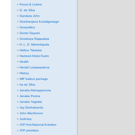
Forum & Letters
G. de Silva
Gandara John
Geethanjana Kudaligamage
Geopolitics
Gomin Dayasri
Gotabaya Rajapaksa
H. L. D. Mahindapala
Hafizur Talukdar
Hameed Abdul Karim
Health
Herold Leelawardena
History
IMF bailout package
Ira de Silva
Janaka Alahapperuma
Janaka Perera
Janaka Yagirala
Jay Deshabandu
John MacKinnon
Judiciary
JVP Anti-National Activities
JVP promises