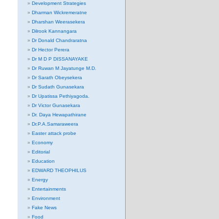
Development Strategies
Dharman Wickremeratne
Dharshan Weerasekera
Dilrook Kannangara
Dr Donald Chandraratna
Dr Hector Perera
Dr M D P DISSANAYAKE
Dr Ruwan M Jayatunge M.D.
Dr Sarath Obeysekera
Dr Sudath Gunasekara
Dr Upatissa Pethiyagoda.
Dr Victor Gunasekara
Dr. Daya Hewapathirane
Dr.P.A.Samaraweera
Easter attack probe
Economy
Editorial
Education
EDWARD THEOPHILUS
Energy
Entertainments
Environment
Fake News
Food