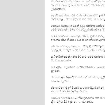
මහජනතාවට අවශ්‍යවන එන්නත් ආණ්ඩුව වගකීමෙ
ජාත්‍යන්තර සබඳතා ඔස්සේ එම එන්නත් මෙරටට
ලබාදෙනවා.
අද අපි කරන්නේ එම එන්නත් ජනතාවට ලබාදී
ජාතික හැදුනුම්පත ඉදිරිපත් කර එන්නත ගබා
සෞඛ්‍ය අමාත්‍යාංශයෙන් අදාළ එන්නත් පෝර
මෙම එන්නත් සම්බන්ධ ගැටලු තිබෙනවා නම් ස
මෙම පෝරමය භාෂා තුනෙන්ම මුද්‍රණය කරලා 
ඇත්නම් ඒවා නිරාකරණය කරගැනීමෙන් අනතු
මේ වන විට දළ වශයෙන් නිවැරදි කිරීම්වලට
අවුරුදු 30 ට වැඩි ජනතාවගෙන් ප්‍රතිශතයක් 
කඩිනමින් තවත් ලක්ෂ 30 කට මෙම එන්නත් මා
විශ්වාස කරනවා.
මේ අනුව ලෝකයේ එන්නත්කරණ වැඩසටහන් 
පුලුවන්.
ජනතාව අපේ ආණ්ඩුව පත් කරගත්තේ පැහැදිලි
සොයා බලනවා.
ජනතාවගේ මුදල් වියදම් කර ආණ්ඩුවෙන් ගෙ
කියන ස්ථාවරයේ අපි ඉන්නවා.
සෞඛ්‍ය අමාත්‍යාංශයේ නිර්දේශයන්ට සහ 
ක්‍රියාවලිය පිළිබදව සොයා බලනවා.