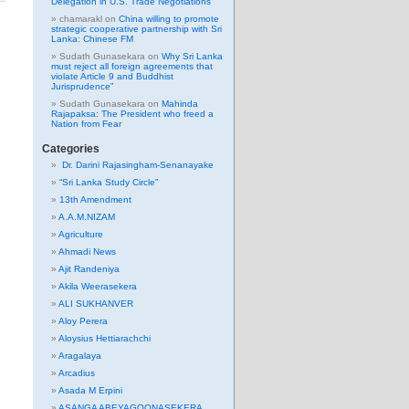
Delegation in U.S. Trade Negotiations
chamarakl
on
China willing to promote
strategic cooperative partnership with Sri
Lanka: Chinese FM
Sudath Gunasekara
on
Why Sri Lanka
must reject all foreign agreements that
violate Article 9 and Buddhist
Jurisprudence”
Sudath Gunasekara
on
Mahinda
Rajapaksa: The President who freed a
Nation from Fear
Categories
Dr. Darini Rajasingham-Senanayake
“Sri Lanka Study Circle”
13th Amendment
A.A.M.NIZAM
Agriculture
Ahmadi News
Ajit Randeniya
Akila Weerasekera
ALI SUKHANVER
Aloy Perera
Aloysius Hettiarachchi
Aragalaya
Arcadius
Asada M Erpini
ASANGA ABEYAGOONASEKERA