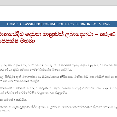
HOME
|
CLASSIFIED
|
FORUM
|
POLITICS
|
TERRORISM
|
VIEWS
 ස්ථානයේදීම දෙවන මාත්‍රාවත් ලබාදෙනවා – තරුණ
් රාජපක්ෂ මහතා
ු දෙවන මාත්‍රාව සඳහා නියමිත දිනය දැනුවත් කරමින් පළමු මාත්‍රාව ලබා දුන් ස්ථානයේද
රුණ හා ක්‍රීඩා අමාත්‍ය නාමල් රාජපක්ෂ මහතා පැවසීය.
 පිහිටුවා ඇති එන්නත්කරණ මධ්‍යස්ථානය නිරීක්ෂණ චාරිකාවට එක්වෙමින් තරුණ හ
01) දින මේ බව අවධාරණය කළේය.
රීක්ෂණය කිරීමේ යෙදෙන තරුණ හා ක්‍රීඩා අමාත්‍ය නාමල් රාජපක්ෂ මහතා අද දිනය
න් නිරීක්ෂණ කරමින් එහි කටයුතු සොයා බැලුවේය.
මහතා මෙසේ ද පැවසීය.
ී ජනතාව ඒ ගැන දැනුවත් කිරීම ඉතාම වැදගත්. ඒ වගේම එන්නත්කරණය සිදුවන සෞඛ්‍ය බ
විසින්.