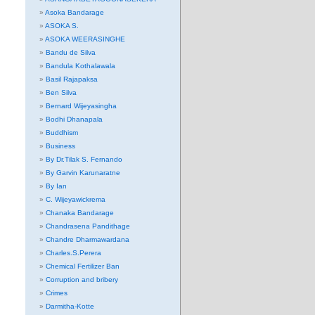
Asoka Bandarage
ASOKA S.
ASOKA WEERASINGHE
Bandu de Silva
Bandula Kothalawala
Basil Rajapaksa
Ben Silva
Bernard Wijeyasingha
Bodhi Dhanapala
Buddhism
Business
By Dr.Tilak S. Fernando
By Garvin Karunaratne
By Ian
C. Wijeyawickrema
Chanaka Bandarage
Chandrasena Pandithage
Chandre Dharmawardana
Charles.S.Perera
Chemical Fertilizer Ban
Corruption and bribery
Crimes
Darmitha-Kotte