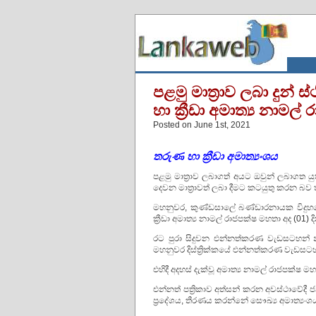
පළමු මාත්‍රාව ලබා දුන්
හා ක්‍රීඩා අමාත්‍ය නාමල
Posted on June 1st, 2021
තරුණ හා ක්‍රීඩා අමාත්‍යංශය
පළමු මාත්‍රාව ලබාගත් අයට ඔවුන් ලබාගත යුත
දෙවන මාත්‍රාවත් ලබා දීමට කටයුතු කරන බව ත
මහනුවර, කුණ්ඩසාලේ බණ්ඩාරනායක විදුහලේ
ක්‍රීඩා අමාත්‍ය නාමල් රාජපක්ෂ මහතා අද (
රට පුරා සිදුවන එන්නත්කරණ වැඩසටහන් නි
මහනුවර දිස්ත්‍රික්කයේ එන්නත්කරණ වැඩසටහ
එහිදී අදහස් දැක්වූ අමාත්‍ය නාමල් රාජපක්ෂ 
එන්නත් පත්‍රිකාව අත්සන් කරන අවස්ථාවේද
ප්‍රදේශය, තීරණය කරන්නේ සෞඛ්‍ය අමාත්‍යංශය 