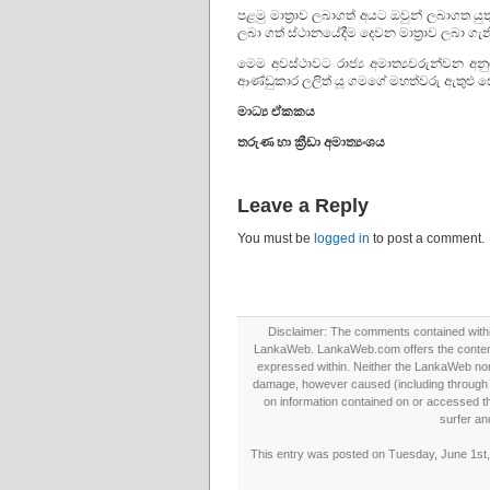
පළමු මාත්‍රාව ලබාගත් අයට ඔවුන් ලබාගත යුත
ලබා ගත් ස්ථානයේදීම දෙවන මාත්‍රාව ලබා ගැන
මෙම අවස්ථාවට රාජ්‍ය අමාත්‍යවරුන්වන අනුරා
ආණ්ඩුකාර ලලිත් යූ ගමගේ මහත්වරු ඇතුළු සෞඛ
මාධ්‍ය ඒකකය
තරුණ හා ක්‍රීඩා අමාත්‍යංශය
Leave a Reply
You must be
logged in
to post a comment.
Disclaimer: The comments contained within 
LankaWeb. LankaWeb.com offers the contents
expressed within. Neither the LankaWeb nor t
damage, however caused (including through neg
on information contained on or accessed thr
surfer an
This entry was posted on Tuesday, June 1st, 