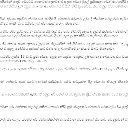
න් යුතුව මෙරටට ගෙනවිත් දෙනවා. ඒ සඳහා අවශ්‍ය මුදල් ප්‍රතිපාදන වෙන් කර ගනිමින
 ගෙනවිත් දුන් පසුව සෞඛ්‍ය අමාත්‍යාංශය විසින් නිසි ක්‍රමවේදයකට අනුව ඒවා ජනතා
මට අවශ්‍ය පසුබිම නිර්මාණය කරදීමයි. ජනතාව ඔවුන්ට ලබා දී තිබෙන වේලාවට පැමි
ගැනීමට හැකි වැඩ පිළිවෙලක් අපි සකස් කරලා තිබෙනවා.
මය නිවැරදිව පුරවාගෙන එන්නත පිළිබඳව ජනතාව නිවැරදි ලෙස දැනුවත් කරනවා. ජනතාව
ෞඛ්‍ය බලධාරීන්ගෙන් ඒ අවස්ථාවේ දීම ඒ ගැන ප්‍රශ්න කිරීමේ හැකියාව තිබෙනවා.
තියෙනවා. භාෂා තුනම දැනුම්වත් නිලධාරින් එහි සිටිනවා. ඔවුන් සමග කතා කර ගැටල
රුව අදාල පෝරමය අත්සන් කර එන්නත ලබාගැනීමේ හැකියාව ඔබට තිබෙනවා.
 යටත්ව ලක්ෂ 19 වැඩි ප්‍රමාණයක් පළමු හා දෙවන මාත්‍රාව ලබාගෙන තිබෙනවා. එය වය
ලෙස ගත්තොත් 17% ක ප්‍රමාණයක්.
ත්‍රාව ලබා දෙන්න අපි කටයුතු කරනවා. ලබන සතියේ එන්නත් ලක්ෂ 15 ක් ලැබෙයි කියල
ගත්තාම අපේ රටේ ඉතාමත් සාර්ථකව මෙම කටයුත්ත සිදු වෙනවා කියලා කියන්
 බලාපොරොත්තුවක් ඇතිව.ඒ අනුව අපි ජනතාව වෙනුවෙන් ක්‍රියාත්මක කරන වැඩ කටයුත
න්වන මේ එන්නත් කලබලයකින් තොරව නිසි ක්‍රමවේදයකට ජනතාව වෙත ලබා දිය යුතුය
සංචරණ සීමාවලට යටත්ව අපි එන්නත්කරණ මධ්‍යස්ථාන වෙත ගොස් ජනතාව වෙනුවෙන් එ