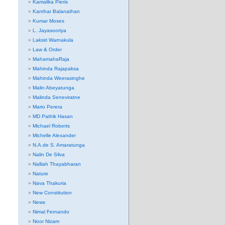
Kamalika Pieris
Kanthar Balanathan
Kumar Moses
L. Jayasooriya
Laksiri Warnakula
Law & Order
MahamahaRaja
Mahinda Rajapaksa
Mahinda Weerasinghe
Malin Abeyatunga
Malinda Seneviratne
Mario Perera
MD Pathik Hasan
Michael Roberts
Michelle Alexander
N.A.de S. Amaratunga
Nalin De Silva
Nalliah Thayabharan
Nature
Nava Thakuria
New Constitution
News
Nimal Fernando
Noor Nizam