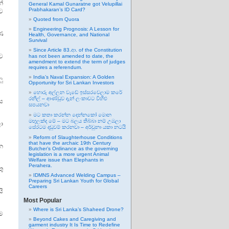
්
General Kamal Gunaratne got Velupillai
Prabhakaran’s ID Card?
වට
Quoted from Quora
Engineering Prognosis: A Lesson for
ණ
Health, Governance, and National
Survival
Since Article 83.ආ. of the Constitution
ට
has not been amended to date, the
amendment to extend the term of judges
requires a referendum.
India’s Naval Expansion: A Golden
ු
Opportunity for Sri Lankan Investors
හොරු අල්ලන වැඩේ ඉස්සරවෙලාම කරේ
රනිල් – ආණ්ඩුව දැන් ලංකාවට විහිළු
ස
සපයනවා
මට කතා කරන්න දෙන්නකෝ මොන
මඟුලක්ද මේ – මට බලය තිබ්බා නම් උඹලා
ා
සේරටම දඬුවම් කරනවා – අර්චුනා යකා නටයි
Reform of Slaughterhouse Conditions
that have the archaic 19th Century
න
Butcher’s Ordinance as the governing
legislation is a more urgent Animal
Welfare issue than Elephants in
Perahera.
ු
IDMNS Advanced Welding Campus –
Preparing Sri Lankan Youth for Global
Careers
ි
Most Popular
Where is Sri Lanka’s Shaheed Drone?
ම
Beyond Cakes and Caregiving and
garment industry It Is Time to Redefine