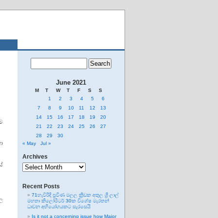
June 2021
M
T
W
T
F
S
S
1
2
3
4
5
6
7
8
9
10
11
12
13
14
15
16
17
18
19
20
ීම
21
22
23
24
25
26
27
28
29
30
ා
« May
Jul »
Archives
Archives
ේ
Recent Posts
71හැවිරිදි ප්‍රවීණ මලල ක්‍රීඩක අතුල ශ්‍රී ලාල්
ල
මහතා කිලෝමීටර් 30ක විශේෂ මැරතන්
ධාවන අභියෝගයකට සැරසෙයි
Is it not a concerning issue how Major