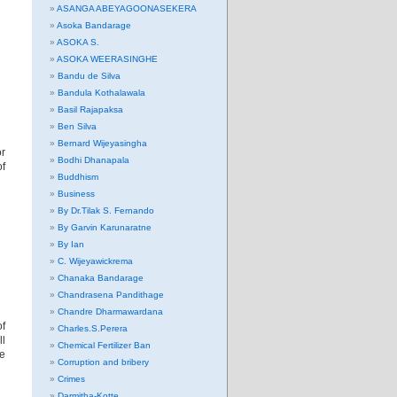
ASANGA ABEYAGOONASEKERA
Asoka Bandarage
ASOKA S.
ASOKA WEERASINGHE
Bandu de Silva
Bandula Kothalawala
Basil Rajapaksa
Ben Silva
Bernard Wijeyasingha
or
Bodhi Dhanapala
of
Buddhism
Business
By Dr.Tilak S. Fernando
By Garvin Karunaratne
By Ian
C. Wijeyawickrema
Chanaka Bandarage
Chandrasena Pandithage
Chandre Dharmawardana
of
Charles.S.Perera
ll
Chemical Fertilizer Ban
be
Corruption and bribery
Crimes
Darmitha-Kotte