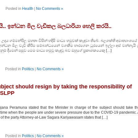
Posted in
Health
|
No Comments »
යි.. ඉන්ධන මිල වැඩිකල බලධාරියා හෙලි කරයි..
ය උදය ගම්මන්පිල මහතා විසින් හදිසි මාධ්‍ය හමුවක් කැඳවා තිබේ. බලශක්ති අමාත්‍යාංශයේ 
්ධන මිල වැඩි කිරීම සම්බන්ධයෙන් වගකීම භාරගෙන ධුරයෙන් ඉල්ලා අස් වන්නැයි ශ්‍ර
නුම් දීමෙන් පසුව මෙම මාධ්‍ය හමුවූ කැඳවූ බව ඔහුගේ ප්‍රකාශකයෙකු […]
Posted in
Politics
|
No Comments »
ubject should resign by taking the responsibility of
– SLPP
na Peramuna stated that the Minister in charge of the subject should take t
at a time when the people are under severe pressure due to the COVID-19 pandemic.
 of the party Attorney-at-Law Sagara Kariyawasam states that […]
Posted in
Politics
|
No Comments »