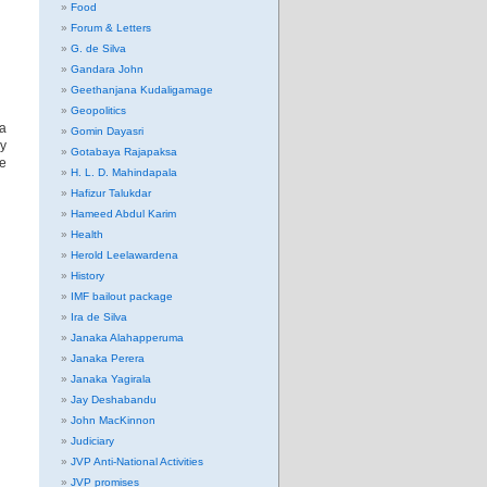
Food
Forum & Letters
G. de Silva
Gandara John
Geethanjana Kudaligamage
Geopolitics
na
Gomin Dayasri
y
Gotabaya Rajapaksa
be
H. L. D. Mahindapala
Hafizur Talukdar
Hameed Abdul Karim
Health
Herold Leelawardena
History
IMF bailout package
Ira de Silva
Janaka Alahapperuma
Janaka Perera
Janaka Yagirala
Jay Deshabandu
John MacKinnon
Judiciary
JVP Anti-National Activities
JVP promises