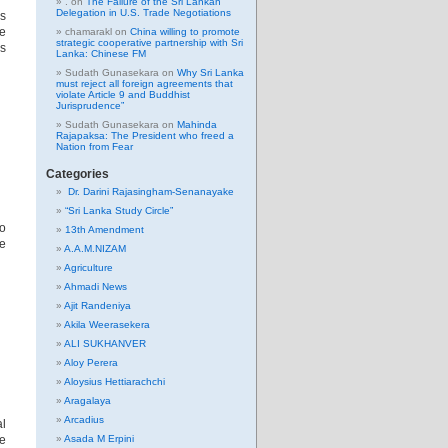
.
on
The Failure of the Sri Lankan
Delegation in U.S. Trade Negotiations
s
ve
chamarakl
on
China willing to promote
strategic cooperative partnership with Sri
us
Lanka: Chinese FM
Sudath Gunasekara
on
Why Sri Lanka
must reject all foreign agreements that
violate Article 9 and Buddhist
Jurisprudence”
Sudath Gunasekara
on
Mahinda
Rajapaksa: The President who freed a
Nation from Fear
Categories
Dr. Darini Rajasingham-Senanayake
“Sri Lanka Study Circle”
go
13th Amendment
he
A.A.M.NIZAM
Agriculture
Ahmadi News
Ajit Randeniya
Akila Weerasekera
ALI SUKHANVER
Aloy Perera
Aloysius Hettiarachchi
Aragalaya
Arcadius
al
he
Asada M Erpini