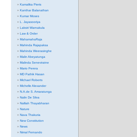
Kamalika Pieris
Kanthar Balanathan
Kumar Moses
L. Jayasooriya
Laksiri Warnakula
Law & Order
MahamahaRaja
Mahinda Rajapaksa
Mahinda Weerasinghe
Malin Abeyatunga
Malinda Seneviratne
Mario Perera
MD Pathik Hasan
Michael Roberts
Michelle Alexander
N.A.de S. Amaratunga
Nalin De Silva
Nalliah Thayabharan
Nature
Nava Thakuria
New Constitution
News
Nimal Fernando