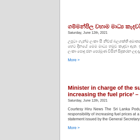
ගම්මන්පිල වහාම මාධ්‍ය කැදව
Saturday, June 12th, 2021
උපුටා ගැන්ම ලංකා සී නිව්ස් බලශක්ති අමාත්‍
හෙට දිනයේ මෙම මාධ්‍ය හමුව කැඳවා ඇත. ඉන
ලංකා පොදු ජන පෙරමුණ විසින් සිදුකරන ලද දැ
More >
Minister in charge of the s
increasing the fuel price’ 
Saturday, June 12th, 2021
Courtesy Hiru News The Sri Lanka Poduja
responsibility of increasing fuel prices 
statement issued by the General Secretary
More >