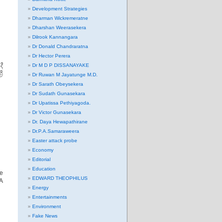
Development Strategies
Dharman Wickremeratne
Dharshan Weerasekera
Dilrook Kannangara
Dr Donald Chandraratna
Dr Hector Perera
දී
Dr M D P DISSANAYAKE
ී
Dr Ruwan M Jayatunge M.D.
Dr Sarath Obeysekera
Dr Sudath Gunasekara
Dr Upatissa Pethiyagoda.
Dr Victor Gunasekara
Dr. Daya Hewapathirane
Dr.P.A.Samaraweera
Easter attack probe
Economy
Editorial
Education
he
EDWARD THEOPHILUS
 A
Energy
Entertainments
Environment
Fake News