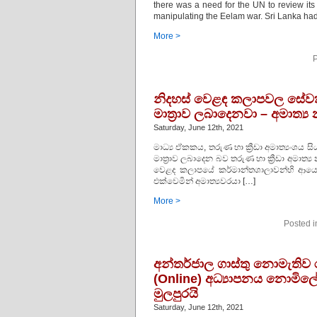
there was a need for the UN to review its a
manipulating the Eelam war. Sri Lanka ha
More >
P
නිදහස් වෙළඳ කලාපවල සේවක 
මාත්‍රාව ලබාදෙනවා – අමාත්‍
Saturday, June 12th, 2021
මාධ්‍ය ඒකකය, තරුණ හා ක්‍රීඩා අමාත්‍යංශය
මාත්‍රාව ලබාදෙන බව තරුණ හා ක්‍රීඩා අමාත්
වෙළද කලාපයේ කර්මාන්තශාලාවන්හි ආය
එක්වෙමින් අමාත්‍යවරයා […]
More >
Posted 
අන්තර්ජාල ගාස්තු නොමැතිව
(Online) අධ්‍යාපනය නොමිලේ
මුලපුරයි
Saturday, June 12th, 2021