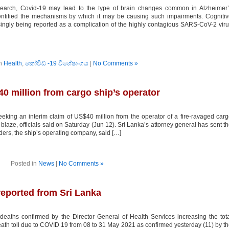
earch, Covid-19 may lead to the type of brain changes common in Alzheimer’
dentified the mechanisms by which it may be causing such impairments. Cogniti
singly being reported as a complication of the highly contagious SARS-CoV-2 vir
in
Health
,
කෝවිඩ් -19 විශේෂාංගය
|
No Comments »
40 million from cargo ship’s operator
ing an interim claim of US$40 million from the operator of a fire-ravaged car
he blaze, officials said on Saturday (Jun 12). Sri Lanka’s attorney general has sent t
ders, the ship’s operating company, said […]
Posted in
News
|
No Comments »
eported from Sri Lanka
ths confirmed by the Director General of Health Services increasing the tot
ath toll due to COVID 19 from 08 to 31 May 2021 as confirmed yesterday (11) by t