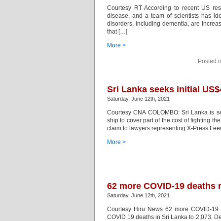
Courtesy RT According to recent US res
disease, and a team of scientists has i
disorders, including dementia, are increa
that […]
More >
Posted 
Sri Lanka seeks initial US$
Saturday, June 12th, 2021
Courtesy CNA COLOMBO: Sri Lanka is seek
ship to cover part of the cost of fighting t
claim to lawyers representing X-Press Fee
More >
62 more COVID-19 deaths r
Saturday, June 12th, 2021
Courtesy Hiru News 62 more COVID-19 dea
COVID 19 deaths in Sri Lanka to 2,073. De