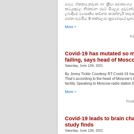
මාධ්‍ය ඒකකය,තරුණ හා ක්‍රීඩා අමාත්‍යං
කටයුතුවල නිරතවන රටේ සියලුම දරුවන්ට
ලබාදීමේ ව්‍යාපෘතිය කඩිනම් කරන්නැයි තරුණ හ
මහතා පැවසීය. E-තක්සලාව ක්‍රමවේදයේ දැනට
More >
Po
Covid-19 has mutated so m
failing, says head of Mosco
Saturday, June 12th, 2021
By Jonny Tickle Courtesy RT Covid-19 has m
That’s according to the head of Moscow’s 
facility. Speaking to Moscow radio station
More >
Post
Covid-19 leads to brain ch
study finds
Saturday, June 12th, 2021