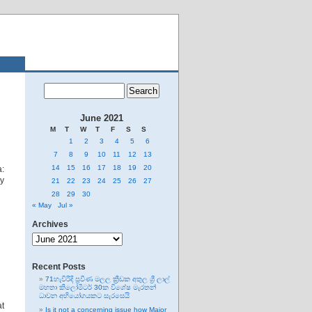
June 2021
M
T
W
T
F
S
S
1
2
3
4
5
6
7
8
9
10
11
12
13
14
15
16
17
18
19
20
a:
ry
21
22
23
24
25
26
27
28
29
30
« May
Jul »
Archives
Archives
Recent Posts
71හැවිරිදි ප්‍රවීණ මලල ක්‍රීඩක අතුල ශ්‍රී ලාල්
මහතා කිලෝමීටර් 30ක විශේෂ මැරතන්
ධාවන අභියෝගයකට සැරසෙයි
at
Is it not a concerning issue how Major