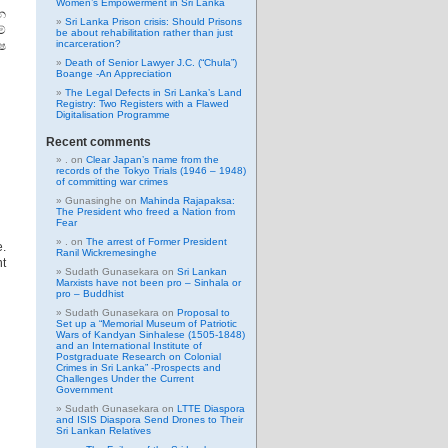
Women’s Empowerment in Sri Lanka
න
Sri Lanka Prison crisis: Should Prisons
්
be about rehabilitation rather than just
incarceration?
්ෂ
Death of Senior Lawyer J.C. (“Chula”)
Boange -An Appreciation
The Legal Defects in Sri Lanka’s Land
Registry: Two Registers with a Flawed
Digitalisation Programme
Recent comments
.
on
Clear Japan’s name from the
records of the Tokyo Trials (1946 – 1948)
of committing war crimes
Gunasinghe
on
Mahinda Rajapaksa:
The President who freed a Nation from
Fear
.
on
The arrest of Former President
e.
Ranil Wickremesinghe
nt
Sudath Gunasekara
on
Sri Lankan
Marxists have not been pro – Sinhala or
pro – Buddhist
Sudath Gunasekara
on
Proposal to
Set up a “Memorial Museum of Patriotic
Wars of Kandyan Sinhalese (1505-1848)
and an International Institute of
Postgraduate Research on Colonial
Crimes in Sri Lanka” -Prospects and
Challenges Under the Current
Government
Sudath Gunasekara
on
LTTE Diaspora
and ISIS Diaspora Send Drones to Their
Sri Lankan Relatives