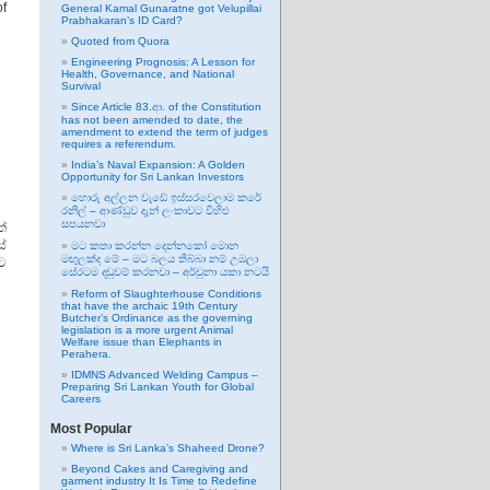
of
General Kamal Gunaratne got Velupillai
Prabhakaran’s ID Card?
Quoted from Quora
Engineering Prognosis: A Lesson for
Health, Governance, and National
Survival
Since Article 83.ආ. of the Constitution
has not been amended to date, the
amendment to extend the term of judges
requires a referendum.
India’s Naval Expansion: A Golden
Opportunity for Sri Lankan Investors
හොරු අල්ලන වැඩේ ඉස්සරවෙලාම කරේ
රනිල් – ආණ්ඩුව දැන් ලංකාවට විහිළු
සපයනවා
ත්
ස්
මට කතා කරන්න දෙන්නකෝ මොන
මඟුලක්ද මේ – මට බලය තිබ්බා නම් උඹලා
ට
සේරටම දඬුවම් කරනවා – අර්චුනා යකා නටයි
Reform of Slaughterhouse Conditions
that have the archaic 19th Century
Butcher’s Ordinance as the governing
legislation is a more urgent Animal
Welfare issue than Elephants in
Perahera.
IDMNS Advanced Welding Campus –
Preparing Sri Lankan Youth for Global
Careers
Most Popular
Where is Sri Lanka’s Shaheed Drone?
Beyond Cakes and Caregiving and
garment industry It Is Time to Redefine