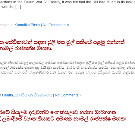
ctions in the Eelam War IV. Clearly, it was felt that the UN had failed in its task 
d won the […]
osted in
Kamalika Pieris
|
No Comments »
සේවිකාවන් සඳහා ජූලි මස මුල් සතියේ පළමු එන්නත්
ය නාමල් රාජපක්ෂ මහතා.
 සියලුම නිදහස් වෙළඳ කලාපවල සේවක සේවිකාවන් සඳහා ජූලි මස මුල් සතියේ පළමු එන්න
‍ය නාමල් රාජපක්ෂ මහතා අද (12) දින පැවසීය. තිස් වැනි සංවත්සරය සමරන කොග්ගල නිදහ
ෝජකයන් සහ එහි කළමණාකරුවන් සමඟ එම වෙළඳ කලාප පරිශ්‍රයේ පැවති හමුවක
in
Health
,
කෝවිඩ් -19 විශේෂාංගය
|
No Comments »
 රටේ සියලුම දරුවන්ට e-තක්සලාව හරහා මාර්ගගත
 ලබාදීමේ ව්‍යාපෘතියකට අමාත්‍ය නාමල් රාජපක්ෂ මහතා