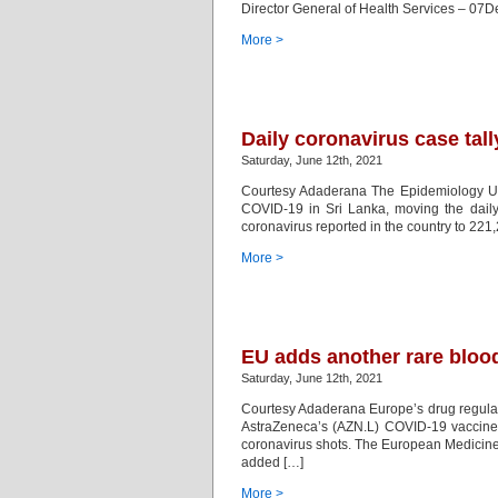
Director General of Health Services – 07D
More >
Daily coronavirus case tal
Saturday, June 12th, 2021
Courtesy Adaderana The Epidemiology Unit
COVID-19 in Sri Lanka, moving the daily 
coronavirus reported in the country to 22
More >
EU adds another rare blood
Saturday, June 12th, 2021
Courtesy Adaderana Europe’s drug regulator
AstraZeneca’s (AZN.L) COVID-19 vaccine an
coronavirus shots. The European Medicine
added […]
More >