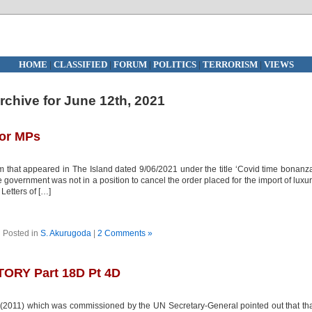
HOME
|
CLASSIFIED
|
FORUM
|
POLITICS
|
TERRORISM
|
VIEWS
rchive for June 12th, 2021
for MPs
hat appeared in The Island dated 9/06/2021 under the title ‘Covid time bonanz
e government was not in a position to cancel the order placed for the import of luxu
Letters of […]
Posted in
S. Akurugoda
|
2 Comments »
ORY Part 18D Pt 4D
011) which was commissioned by the UN Secretary-General pointed out that th