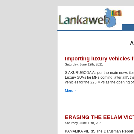
A
Importing luxury vehicles 
Saturday, June 12th, 2021
S.AKURUGODA As per the main news item t
Luxury SUVs for MPs coming, after all!’, th
vehicles for the 225 MPs as the opening of 
More >
ERASING THE EELAM VICT
Saturday, June 12th, 2021
KAMALIKA PIERIS The Darusman Report (2