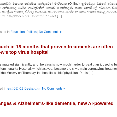
ශය කොවිඩ් වසංගත තත්ත්වය හේතුවෙන් මාර්ගගත (Online) ක්‍රමවේදය ඔස්සේ අධ්‍යය
 අන්තර්ජාල සේවා ගාස්තුවකින් තොරව e-තක්සලාව හරහා නොමිලේ අධ්‍යාපන වරම
ා ක්‍රීඩා අමාත්‍ය, ඩිජිටල් තාක්ෂණ හා ව්‍යවසාය සංවර්ධන රාජ්‍ය අමාත්‍ය නාමල් රාජපක
 පවතින දුෂ්කරතා අවම කරගනිමින් වඩාත් […]
sted in
Education
,
Politics
|
No Comments »
uch in 18 months that proven treatments are often
w’s top virus hospital
utated significantly, and the virus is now much harder to treat than it used to b
Kommunarka Hospital, which last year became the city’s main coronavirus treatme
 Ekho Moskvy on Thursday, the hospital’s chief physician, Denis […]
ed in
කෝවිඩ් -19 විශේෂාංගය
|
No Comments »
anges & Alzheimer’s-like dementia, new AI-powered