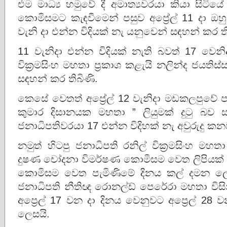
එම මාධ්‍ය හමුවේ දී අමාත්‍යවරයා කියා සිටියේ 
කොමිසමට කැඳවීමෙන් පසුව අප්‍රේල් 11 දා ඔ
වැනි දා එන්න විදියක් නැ යනුවෙන් සඳහන් කර ති
11 වැනිදා එන්න විදියක් නැති බවත් 17 වෙ
වික්‍රමසිංහ මහතා ප්‍රකාශ කළැයි නලින්ද ජයතිස්
සඳහන් කර තිබිණි.
කෙසේ වෙතත් අප්‍රේල් 12 වැනිදා මඩකලපුවේ පැ
කුමාර දිසානයක මහතා ” ලියුමක් දුටු බව 
ජනාධිපතිවරයා 17 එන්න විදිහක් නැ අවුරුදු කන
නමුත් හිටපු ජනාධිපති රනිල් වික්‍රමසිංහ ම
දුෂණ චෝදනා විමර්ෂණ කොමිසම වෙත ලිපියක් ම
කොමිසම වෙත පැමිණිමේ දිනය කල් දමන ලෙ
ජනාධිපති නීතිඥ රොනල්ඩ් පෙරේරා මහතා විසිනි
අප්‍රෙල් 17 වන දා දිනය වෙනුවට අප්‍රෙල් 28
ලෙසයි.