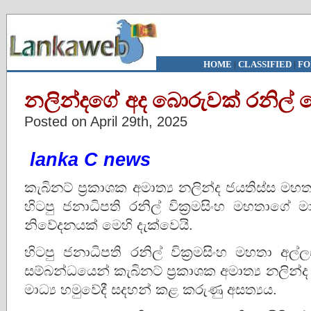
HOME
|
CLASSIFIED
|
FO
නලින්දගේ අද බොරුවක් රනිල් හ
Posted on April 29th, 2025
lanka C news
කැබිනට් ප්‍රකාශක අමාත්‍ය නලින්ද ජයතිස්ස මහ
හිටපු ජනාධිපති රනිල් වික්‍රමසිංහ මහතාගේ 
නිවේදනයක් මෙහි දැක්වෙයි.
හිටපු ජනාධිපති රනිල් වික්‍රමසිංහ මහතා අල
සම්බන්ධයෙන් කැබිනට් ප්‍රකාශක අමාත්‍ය නලින්
මාධ්‍ය හමුවේදී සදහන් කළ කරුණු අසත්‍යය.