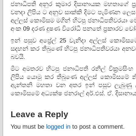
ජනාධිපති අනුර කුමාර දිසානායක මහතාගේ ප්‍ර
වනදා ලිපිය ට අනුව සාක්කි දිමට පැමිණන ලෙස ස
අල්ලස් කොමිසම මගින් හිටපු ජනාධිපතිවරයා ව
අංක 09 දරණ දුෂණ විරෝධී පනතේ ප්‍රකාරව චෝද
ඉන් පසුව අප්‍රේල් 25 වැනිදා අල්ලස් කොමිසම
සදහන් කර තිබුණේ හිටපු ජනාධිපතිවරයා අනවශ්
බවයි.
මීට අමතරව හිටපු ජනාධිපති රනිල් වික්‍රමසිංහ
ලිපිය යොමු කර තිබුණෙ අල්ලස් කොමිසමේ නිය
ඇන්තනි මහතා වන අතර ඉන් පසුව ලැබුණු 
කොමිසමේ අධ්‍යක්ෂ ජනරාල් අර්.එස්. ඒ. දිසාන
Leave a Reply
You must be
logged in
to post a comment.