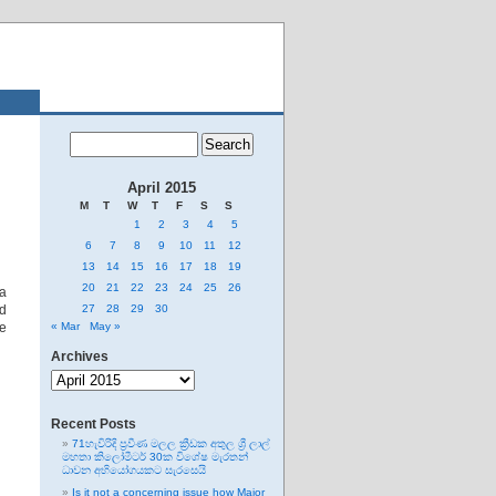
April 2015
M
T
W
T
F
S
S
1
2
3
4
5
6
7
8
9
10
11
12
13
14
15
16
17
18
19
20
21
22
23
24
25
26
ka
rd
27
28
29
30
ce
« Mar
May »
Archives
Archives
Recent Posts
71හැවිරිදි ප්‍රවීණ මලල ක්‍රීඩක අතුල ශ්‍රී ලාල්
මහතා කිලෝමීටර් 30ක විශේෂ මැරතන්
ධාවන අභියෝගයකට සැරසෙයි
Is it not a concerning issue how Major