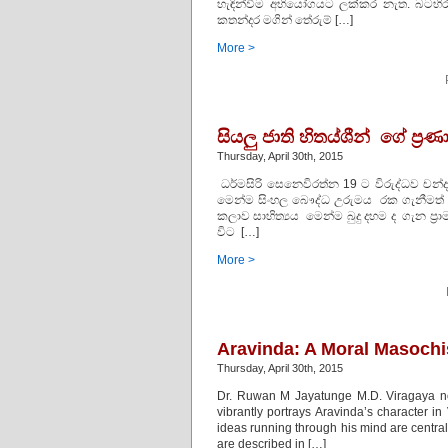
හැඳින්වීම අභියෝගයට ලක්කර නැත. බටහිර ව
කතන්දර මගින් තේරුම් […]
More >
සියලු ජාති හිතය්ශීන් ගේ ප්‍
Thursday, April 30th, 2015
ධර්මසිරි සෙනෙවිරත්න 19 ට විරුද්ධව චන්
මෙන්ම සිංහල බෞද්ධ උරුමය රක ගැනීමත් 
කලාව සාහිත්‍යය මෙන්ම බුදු දහම ද ගැන 
විට […]
More >
Aravinda: A Moral Masochi
Thursday, April 30th, 2015
Dr. Ruwan M Jayatunge M.D. Viragaya nove
vibrantly portrays Aravinda’s character i
ideas running through his mind are central
are described in […]