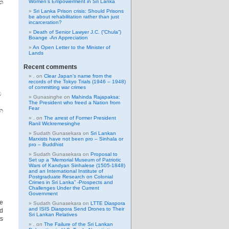
ත
Women’s Empowerment in Sri Lanka
Sri Lanka Prison crisis: Should Prisons
be about rehabilitation rather than just
incarceration?
Death of Senior Lawyer J.C. (“Chula”)
Boange -An Appreciation
An Open Letter to the Minister of
Lands
Recent comments
.
on
Clear Japan’s name from the
records of the Tokyo Trials (1946 – 1948)
of committing war crimes
ව
Gunasinghe
on
Mahinda Rajapaksa:
්
The President who freed a Nation from
Fear
න
.
on
The arrest of Former President
Ranil Wickremesinghe
Sudath Gunasekara
on
Sri Lankan
Marxists have not been pro – Sinhala or
pro – Buddhist
Sudath Gunasekara
on
Proposal to
Set up a “Memorial Museum of Patriotic
Wars of Kandyan Sinhalese (1505-1848)
and an International Institute of
Postgraduate Research on Colonial
Crimes in Sri Lanka” -Prospects and
Challenges Under the Current
Government
he
Sudath Gunasekara
on
LTTE Diaspora
and ISIS Diaspora Send Drones to Their
nd
Sri Lankan Relatives
ts
.
on
The Failure of the Sri Lankan