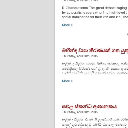
Thursday, April 30th, 2015
R Chandrasoma The great debate raging in
by autocratic leaders who find high-level t
social dominance for their kith and kin, Th
More >
මහින්ද වහා තීරණයක් ගත යුතු
Thursday, April 30th, 2015
නලින් ද සිල්වා මෙරට ඊනියා කම්කරු පංති
මෛත්‍රිපාල සිරිසේනගේ ශ්‍රී ල නි පක්‍ෂය
වෘත්තීය සමිතිවල මැයි රැළියක් ද එයට අමතර 
More >
සඵල ස්කන්ධ ආතානකය
Thursday, April 30th, 2015
නලින් ද සිල්වා ඩී එස් සී උපාධිධාරි සේව
පාසල් ගුරුවරයකු වූ බෝධී ධනපාල මහතාට අවශ