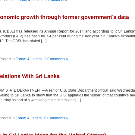
Posted in
Forum & Letters
|
1 Comment »
nomic growth through former government’s data
 (CBSL) has released its Annual Report for 2014 and according to it Sri Lanka
roduct (GDP) has risen by 7.4 per cent during the last year. Sri Lanka’s econom
013. The CBSL has stated […]
Posted in
Forum & Letters
|
2 Comments »
elations With Sri Lanka
 PM STATE DEPARTMENT—A senior U.S. State Department official said Wednesda
veling to Sri Lanka to show that the U.S. applauds the vision” of that country’s n
urday as part of a weeklong trip that includes […]
Posted in
Forum & Letters
|
6 Comments »