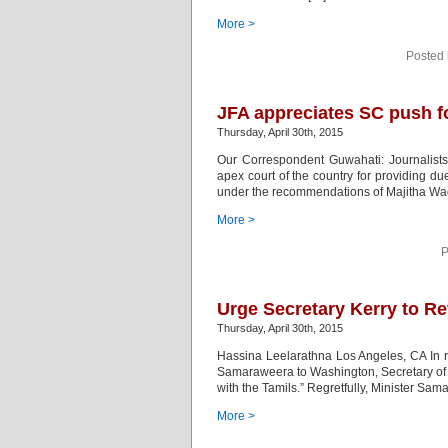
More >
Posted 
JFA appreciates SC push 
Thursday, April 30th, 2015
Our Correspondent Guwahati: Journalists
apex court of the country for providing 
under the recommendations of Majitha Wage 
More >
P
Urge Secretary Kerry to Re
Thursday, April 30th, 2015
Hassina Leelarathna Los Angeles, CA In 
Samaraweera to Washington, Secretary of St
with the Tamils.” Regretfully, Minister Sam
More >