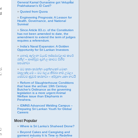
General Kamal Gunaratne got Velupillai
Prabhakaran’s ID Card?
er
Quoted from Quora
nd
Engineering Prognosis: A Lesson for
Health, Governance, and National
Survival
Since Article 83.ආ. of the Constitution
has not been amended to date, the
amendment to extend the term of judges
requires a referendum.
India’s Naval Expansion: A Golden
Opportunity for Sri Lankan Investors
හොරු අල්ලන වැඩේ ඉස්සරවෙලාම කරේ
රනිල් – ආණ්ඩුව දැන් ලංකාවට විහිළු
සපයනවා
ර
මට කතා කරන්න දෙන්නකෝ මොන
මඟුලක්ද මේ – මට බලය තිබ්බා නම් උඹලා
්ධ
සේරටම දඬුවම් කරනවා – අර්චුනා යකා නටයි
Reform of Slaughterhouse Conditions
that have the archaic 19th Century
Butcher’s Ordinance as the governing
legislation is a more urgent Animal
Welfare issue than Elephants in
Perahera.
IDMNS Advanced Welding Campus –
Preparing Sri Lankan Youth for Global
Careers
Most Popular
Where is Sri Lanka’s Shaheed Drone?
ේ
Beyond Cakes and Caregiving and
රන
garment industry It Is Time to Redefine