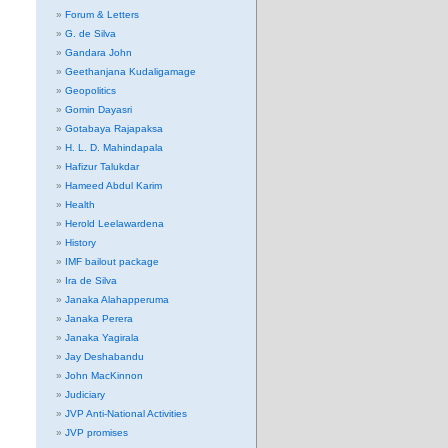
Forum & Letters
G. de Silva
Gandara John
Geethanjana Kudaligamage
Geopolitics
Gomin Dayasri
Gotabaya Rajapaksa
H. L. D. Mahindapala
Hafizur Talukdar
Hameed Abdul Karim
Health
Herold Leelawardena
History
IMF bailout package
Ira de Silva
Janaka Alahapperuma
Janaka Perera
Janaka Yagirala
Jay Deshabandu
John MacKinnon
Judiciary
JVP Anti-National Activities
JVP promises