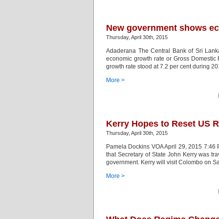
New government shows eco
Thursday, April 30th, 2015
Adaderana The Central Bank of Sri Lanka
economic growth rate or Gross Domestic P
growth rate stood at 7.2 per cent during 2
More >
Kerry Hopes to Reset US R
Thursday, April 30th, 2015
Pamela Dockins VOA April 29, 2015 7:46
that Secretary of State John Kerry was tra
government. Kerry will visit Colombo on Sat
More >