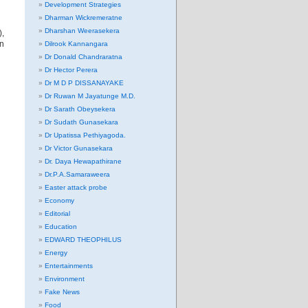
Development Strategies
Dharman Wickremeratne
Dharshan Weerasekera
),
in
Dilrook Kannangara
Dr Donald Chandraratna
Dr Hector Perera
Dr M D P DISSANAYAKE
Dr Ruwan M Jayatunge M.D.
Dr Sarath Obeysekera
Dr Sudath Gunasekara
Dr Upatissa Pethiyagoda.
Dr Victor Gunasekara
Dr. Daya Hewapathirane
Dr.P.A.Samaraweera
Easter attack probe
Economy
Editorial
Education
EDWARD THEOPHILUS
Energy
Entertainments
Environment
Fake News
Food