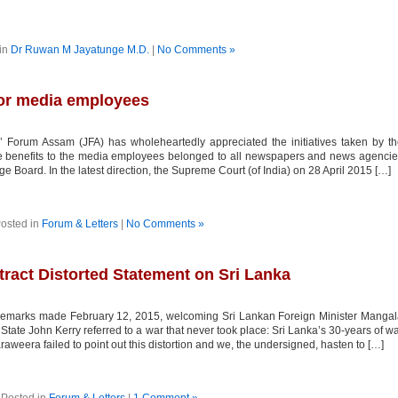
in
Dr Ruwan M Jayatunge M.D.
|
No Comments »
for media employees
’ Forum Assam (JFA) has wholeheartedly appreciated the initiatives taken by t
due benefits to the media employees belonged to all newspapers and news agenci
Board. In the latest direction, the Supreme Court (of India) on 28 April 2015 […]
osted in
Forum & Letters
|
No Comments »
tract Distorted Statement on Sri Lanka
remarks made February 12, 2015, welcoming Sri Lankan Foreign Minister Manga
ate John Kerry referred to a war that never took place: Sri Lanka’s 30-years of w
araweera failed to point out this distortion and we, the undersigned, hasten to […]