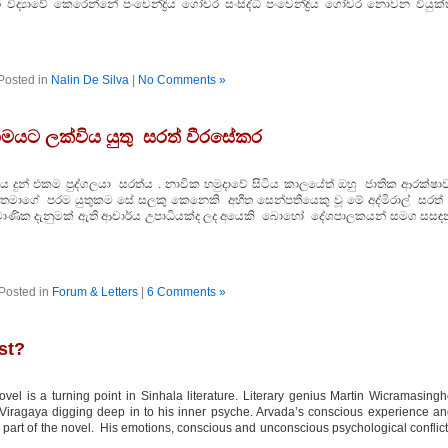
ිද්‍යාවේ කෙරෙන්නේ පංචෙන්ද්‍රිය ගෝචර සංසිද්ධි පංචෙන්ද්‍රිය ගෝචර නොවන වියුක්
Posted in
Nalin De Silva
|
No Comments »
රණාමයට ලක්විය යුතු සරත් වීරසේකර
දය දුන් එකම පුද්ගලයා සරත්ය . නාවික හමුදාවේ සිටිය කාලයේත් ඔහු ජාතික ආරක්ෂා
තමාගේ පරම යුතුකම සේ සලකු කෙනෙකි අභීත සෙන්පතියෙකු වූ මේ අද්මිරාල් සරත
ප්‍රාමාණික දැනුමක් ඇති ආචාර්ය උපාධියක්ද ලද අයෙකි බොහෝ දේශපාලකයන් සමග සසඳ
Posted in
Forum & Letters
|
6 Comments »
st?
l is a turning point in Sinhala literature. Literary genius Martin Wicramasing
n Viragaya digging deep in to his inner psyche. Arvada’s conscious experience a
 part of the novel. His emotions, conscious and unconscious psychological conflic