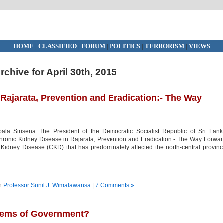
HOME
|
CLASSIFIED
|
FORUM
|
POLITICS
|
TERRORISM
|
VIEWS
rchive for April 30th, 2015
Rajarata, Prevention and Eradication:- The Way
pala Sirisena The President of the Democratic Socialist Republic of Sri Lan
Chronic Kidney Disease in Rajarata, Prevention and Eradication:- The Way Forwa
Kidney Disease (CKD) that has predominately affected the north-central provin
in
Professor Sunil J. Wimalawansa
|
7 Comments »
ystems of Government?