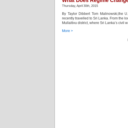
What Does Regime Change i
Thursday, April 30th, 2015
By Taylor Dibbert Tom Malinowski,the U
recently travelled to Sri Lanka. From the lo
Mullaitivu district, where Sri Lanka’s civil
More >