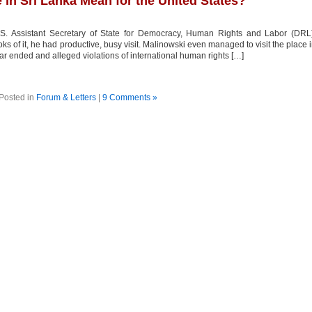
n Sri Lanka Mean for the United States?
.S. Assistant Secretary of State for Democracy, Human Rights and Labor (DRL
oks of it, he had productive, busy visit. Malinowski even managed to visit the place 
 war ended and alleged violations of international human rights […]
Posted in
Forum & Letters
|
9 Comments »