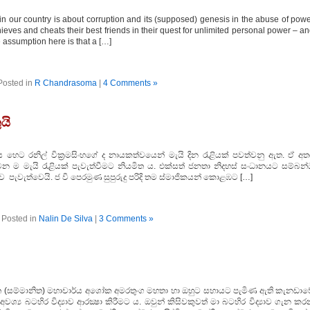
 our country is about corruption and its (supposed) genesis in the abuse of pow
hieves and cheats their best friends in their quest for unlimited personal power – a
e assumption here is that a […]
Posted in
R Chandrasoma
|
4 Comments »
යි
ය හෙට රනිල් වික්‍රමසිංහගේ ද නායකත්වයෙන් මැයි දින රැළියක් පවත්වනු ඇත. ඒ අත
 ද වෙන ම මැයි රැළියක් පැවැත්වීමට නියමිත ය. එක්සත් ජනතා නිදහස් සංධානයට සම්බන
ව පැවැත්වෙයි. ජ වි පෙරමුණ සුපුරුදු පරිදි තම ස්මාජිකයන් කොළඹට […]
Posted in
Nalin De Silva
|
3 Comments »
ාර්ජිත (සම්මානිත) මහාචාර්ය අශෝක අමරතුංග මහතා හා ඔහුට සහායට පැමිණ ඇති කැනඩාව
්‍ය බටහිර විද්‍යාව ආරක්‍ෂා කිරීමට ය. ඔවුන් කිසිවකුවත් මා බටහිර විද්‍යාව ගැන ක