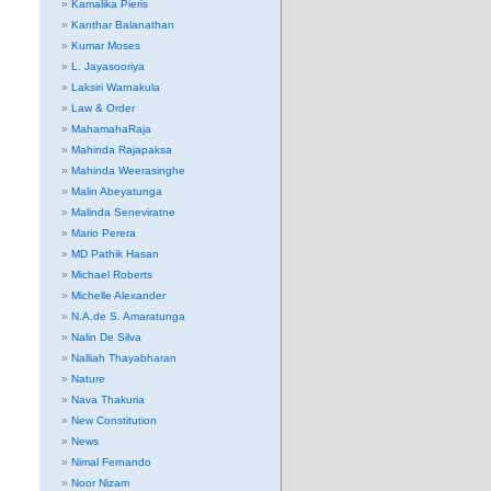
Kamalika Pieris
Kanthar Balanathan
Kumar Moses
L. Jayasooriya
Laksiri Warnakula
Law & Order
MahamahaRaja
Mahinda Rajapaksa
Mahinda Weerasinghe
Malin Abeyatunga
Malinda Seneviratne
Mario Perera
MD Pathik Hasan
Michael Roberts
Michelle Alexander
N.A.de S. Amaratunga
Nalin De Silva
Nalliah Thayabharan
Nature
Nava Thakuria
New Constitution
News
Nimal Fernando
Noor Nizam