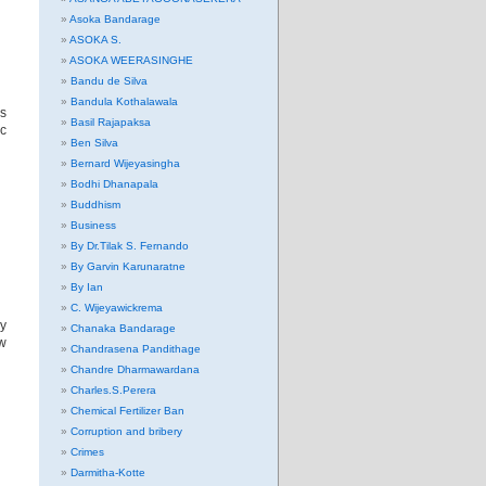
Asoka Bandarage
ASOKA S.
ASOKA WEERASINGHE
Bandu de Silva
Bandula Kothalawala
’s
Basil Rajapaksa
ic
Ben Silva
Bernard Wijeyasingha
Bodhi Dhanapala
Buddhism
Business
By Dr.Tilak S. Fernando
By Garvin Karunaratne
By Ian
C. Wijeyawickrema
y
Chanaka Bandarage
ew
Chandrasena Pandithage
Chandre Dharmawardana
Charles.S.Perera
Chemical Fertilizer Ban
Corruption and bribery
Crimes
Darmitha-Kotte