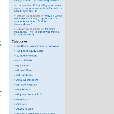
Delegation in U.S. Trade Negotiations
chamarakl
on
China willing to promote
strategic cooperative partnership with Sri
Lanka: Chinese FM
Sudath Gunasekara
on
Why Sri Lanka
must reject all foreign agreements that
violate Article 9 and Buddhist
Jurisprudence”
Sudath Gunasekara
on
Mahinda
Rajapaksa: The President who freed a
Nation from Fear
he
Categories
es
Dr. Darini Rajasingham-Senanayake
“Sri Lanka Study Circle”
13th Amendment
A.A.M.NIZAM
Agriculture
Ahmadi News
Ajit Randeniya
Akila Weerasekera
ALI SUKHANVER
Aloy Perera
la
ar
Aloysius Hettiarachchi
Aragalaya
Arcadius
Asada M Erpini
ASANGA ABEYAGOONASEKERA