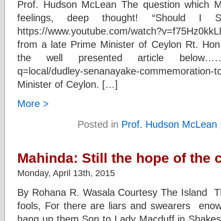
Prof. Hudson McLean The question which M
feelings, deep thought! “Should I
https://www.youtube.com/watch?v=f75Hz0kkLD
from a late Prime Minister of Ceylon Rt. Hon
the well presented article below…….. 
q=local/dudley-senanayake-commemorati
Minister of Ceylon. […]
More >
Posted in
Prof. Hudson McLean
Mahinda: Still the hope of the 
Monday, April 13th, 2015
By Rohana R. Wasala Courtesy The Island Th
fools, For there are liars and swearers en
hang up them Son to Lady Macduff in Shakes