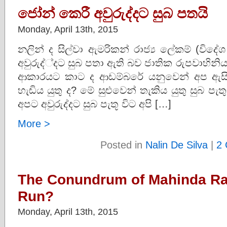
ජෝන් කෙරී අවුරුද්දට සුබ පතයි
Monday, April 13th, 2015
නලින් ද සිල්වා ඇමරිකන් රාජ්‍ය ලේකම් (වි
අවුරුද්්දට සුබ පතා ඇති බව ජාතික රුපවාහින
ආකාරයට කාට ද ආඩම්බරේ යනුවෙන් අප ඇසිය
හැඬිය යුතු ද? මේ සුළුවෙන් තැකිය යුතු සුබ 
අපට අවුරුද්දට සුබ පැතූ විට අපි […]
More >
Posted in
Nalin De Silva
|
2
The Conundrum of Mahinda Ra
Run?
Monday, April 13th, 2015