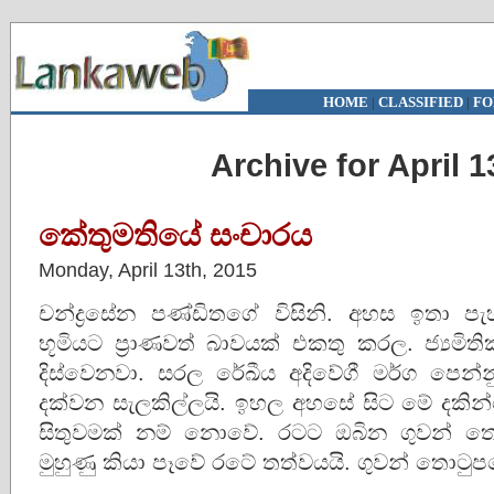
HOME
|
CLASSIFIED
|
FO
Archive for April 1
කේතුමතියේ සංචාරය
Monday, April 13th, 2015
චන්ද්‍රසේන පණ්ඩිතගේ විසිනි. අහස ඉතා පැ
භූමියට ප්‍රාණවත් බාවයක් එකතු කරල. ජ්‍යමි
දිස්වෙනවා. සරල රේඛීය අදිවේගී මර්ග පෙ
දක්වන සැලකිල්ලයි. ඉහල අහසේ සිට මේ දකි
සිතුවමක් නම් නොවේ. රටට ඔබින ගුවන් තො
මුහුණු කියා පෑවේ රටේ තත්වයයි. ගුවන් තොටුප