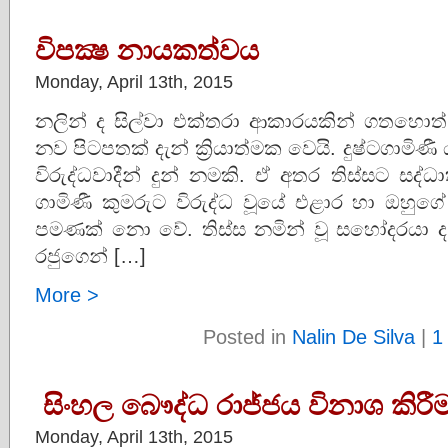
විපක්‍ෂ නායකත්වය
Monday, April 13th, 2015
නලින් ද සිල්වා එක්තරා ආකාරයකින් ගතහොත් ද
නව පිටපතක් දැන් ක්‍රියාත්මක වෙයි. දුෂ්ටගාමිණ
විරුද්ධවාදීන් දුන් නමකි. ඒ අතර තිස්සට සද
ගාමිණී කුමරුට විරුද්ධ වූයේ එළාර හා ඔහු
පමණක් නො වේ. තිස්ස නමින් වූ සහෝදරයා ද
රජුගෙන් […]
More >
Posted in
Nalin De Silva
|
1
සිංහල බෞද්ධ රාජ්ජය විනාශ කිර
Monday, April 13th, 2015