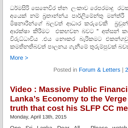
ධර්මසිරි සෙනෙවිර ත්න ලංකාව රෙපරමාදු රටක්
අයෙක් නම් බ්‍රතාන්න්ය පාර්ලිමේන්තු මන්ත
මිෂනාරීන්ගේ බලවත් ආධාර කරුවෙකි බ්‍රවුන්රි
ආරක්ෂා කිරීමට එකඟවන බවට ” අත්සන් ක
විරුධ්ධාවිය .එය නොකර බැරිකමට එකන්ගව
කමතිනතිබවත් පාලනය ගැනීමේ තුරුම්පුවක් බවත් බ්
More >
Posted in
Forum & Letters
|
Video : Massive Public Financi
Lanka’s Economy to the Verge
truth that cost his SLFP CC m
Monday, April 13th, 2015
One Sri Lanka Dear All , Please watch