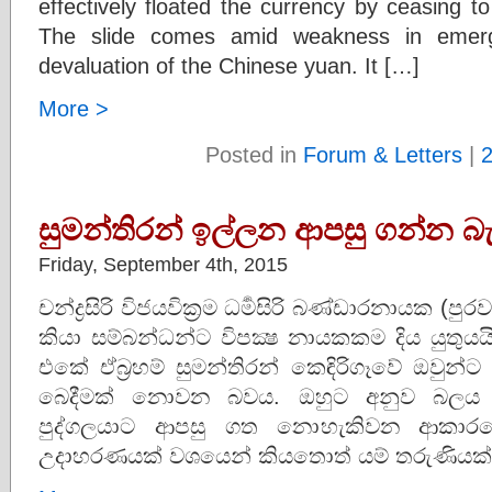
effectively floated the currency by ceasing t
The slide comes amid weakness in emerg
devaluation of the Chinese yuan. It […]
More >
Posted in
Forum & Letters
|
සුමන්තිරන් ඉල්ලන ආපසු ගන්න බැ
Friday, September 4th, 2015
චන්ද්‍රසිරි විජයවික්‍රම ධර්‍මසිරි බණ්ඩාරනායක (
කියා සම්බන්ධන්ට විපක්‍ෂ නායකකම දිය යුතුයයි
එකේ ඒබ්‍රහම් සුමන්තිරන් කෙඳිරිගෑවේ ඔවුන
බෙදීමක් නොවන බවය. ඔහුට අනුව බලය ප
පුද්ගලයාට ආපසු ගත නොහැකිවන ආකාරයේ
උදාහරණයක් වශයෙන් කියතොත් යම් තරුණියක