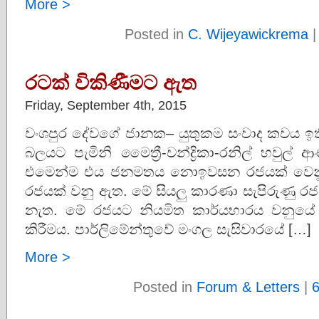
More >
Posted in
C. Wijeyawickrema
රටක් විකිණීමට ඇත
Friday, September 4th, 2015
වංශපුර දේවගේ ජානක– යුතුකම සංවාද කවය ඉ
බලයට පැමිනි මෛත්‍රී-චන්ද්‍රිකා-රනිල් හවු
එමෙන්ම එය ජනමතය නොඉවසන රජයක් වෙනු 
රජයක් වනු ඇත. මේ සියලු කාරණා සැපිරුණු රජය
නැත. මේ රජයට නියමිත කාර්යභාරය වනුයේ සිං
කිරීමය. පාර්ලිමේන්තුවේ මංගල සැසිවාරයේ […]
More >
Posted in
Forum & Letters
|