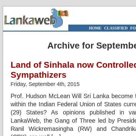
HOME
|
CLASSIFIED
|
FO
Archive for Septembe
Land of Sinhala now Controlle
Sympathizers
Friday, September 4th, 2015
Prof. Hudson McLean Will Sri Lanka become th
within the Indian Federal Union of States curr
(29) States? As opinions published in va
LankaWeb, the Gang of Three led by Presiden
Ranil Wickremasingha (RW) and Chandrik