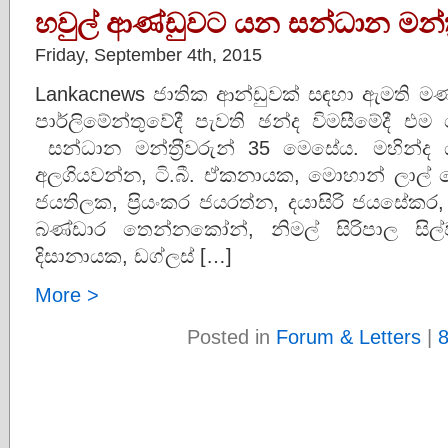
හවුල් ආණ්ඩුවට යන සන්ධාන මන්ත
Friday, September 4th, 2015
Lankacnews ජාතික ආන්ඩුවක් සඳහා ඇමති මණ
පාර්ලිමේන්තුවේදී පැවති ඡන්ද විමසීමේදී එ
සන්ධාන මන්ත‍්‍රීවරුන් 35 මෙසේය. මහින්ද
අලගියවන්න, ටි.බී. ඒකනායක, මොහාන් ලාල් ගේ‍
ජයතිලක, ප‍්‍රියංකර ජයරත්න, දයාසිරි ජයසේ
බණ්ඩාර තෙන්නකෝන්, නිමල් සිරිපාල සිල්වා,
දිසානායක, ඩග්ලස් […]
More >
Posted in
Forum & Letters
|