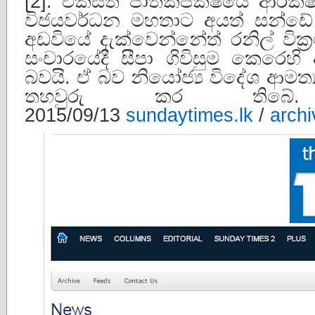
[2]. එක්සත් ජාතිකපක්ෂයේ ආරක්ෂක
විජයවර්ධන මහතාට අයත් සන්ඩේ ට
අඩවියේ දැක්වෙන්නේත් රනිල් වික්
සංචාරයේදී සීපා ගිවිසුම කෙරෙ
බවයි. ඒ බව නියෝජ්‍ය විදේශ ආමත්‍
තහවුරු කර තිබේ.
2015/09/13
sundaytimes.lk
/
archi