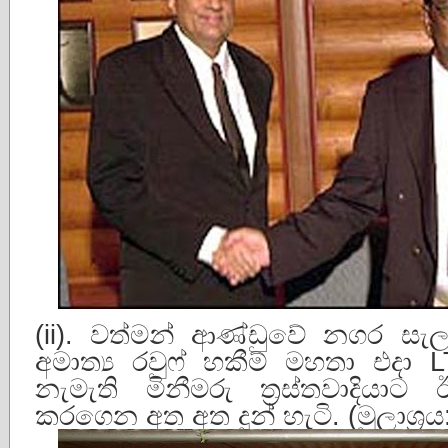
(ii). වත්මන් ආණ්ඩුවේ නගර සැ
අමාත්‍ය රවුෆ් හකීම් මහතා එදා 
නැමැති මිනීමරු ත්‍රස්තවාදියා
කරගෙන අත අත දුන් හැටි. (මූලාශ්‍රය