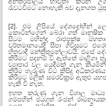
අන්තර්ජාලය භාවිතා කරන උගත
රැවටවීමට නොහැකි බව දැනගත යුත
[2]. එම ලිපියේ දේශද්‍රෝහීන්
කොටින්ගෙන් බේරා ගත් මානුෂි
සිටම මහින්ද රාජපක්ෂ ම
වර්තමානයේදී සීපා ගිවිසුමට 
හිතවාදී මන්ත්‍රීතුමන්ලාවයි. එසේ 
කිරීමට පදනම් වී ඇත්තේ මාළිගා ත
ව්‍යාපාර වල යෙදීමක් ගැන කියමිනි
කිරීම හැරුණ විට කිසිදු අධිකරණය
කිරීමට මලික් සමරවික්‍රම ඇතුළු 
හැකි වී නැත.
ඉහත කරුණු ගැන විශාල මාධ්‍ය
ගම්පහින් ජයගත් රංජන් රාමනායකත්
ලෙස පරාජිත එස් බී දි