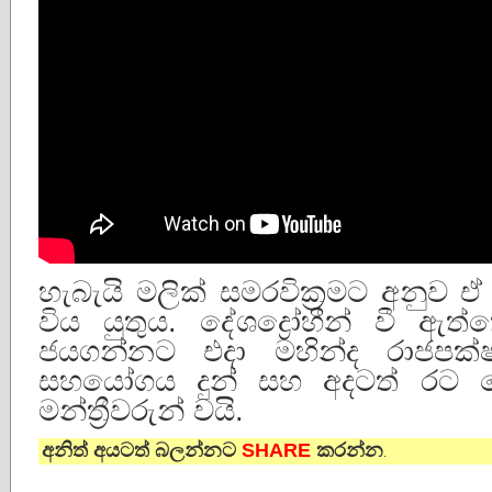
හැබැයි මලික් සමරවික්‍රමට අනුව ඒ 
විය යුතුය. දේශද්‍රෝහීන් වී ඇ
ජයගන්නට එදා මහින්ද රාජපක
සහයෝගය දුන් සහ අදටත් රට 
මන්ත්‍රීවරුන් වයි.
අනිත් අයටත් බලන්නට
SHARE
කරන්න
.