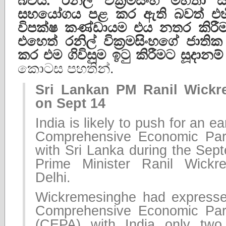
බවයි. රනිල් වික්‍රමසිංහ මහතා 
සහයෝගය පළ කර ඇති බවත් එහි
විපක්ෂ කණ්ඩායම එය නතර කිරී
එහෙත් රනිල් වික්‍රමසිංහගේ ජාත
කර එම ගිවිසුම ඉටු කිරීමට සූදානම්
කොටස පහතින්.
Sri Lankan PM Ranil Wickre
on Sept 14
India is likely to push for an ear
Comprehensive Economic Par
with Sri Lanka during the Sept
Prime Minister Ranil Wick
Delhi.
Wickremesinghe had expressed
Comprehensive Economic Par
(CEPA) with India only tw