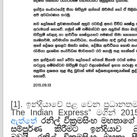
[1]. ඉන්දියාවේ පළ වෙන ප්‍රධානත
The Indian Express” මගින් 201
ඇත්තේ
රනිල් වික්‍රමසිංහ මහතාගේ 
සම්පූර්ණ කිරීමට ඉන්දියාව