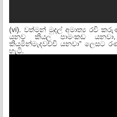
(vi). වත්මන් මුදල් අමාත්‍ය රවි 
යනව කියල පාමංකඩ යනවා, 
කියමින්මැදවච්චි යනවා” ලෙසට 
හැටි.