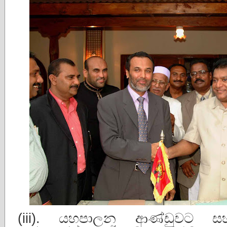
(iii). යහපාලන ආණ්ඩුවට සහ