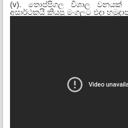
(v). තොප්පිගල විශාල වනයක් ක
අසාර්ථකයි කියපු මංගලට එදා හමුදාප