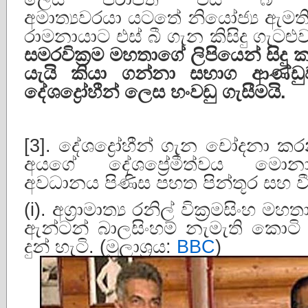
අමාත්‍යවරයා යටතේ නියෝජ්‍ය ඇමති 
රාමනායාට එස් බී ගැන කිසිදු ගැටළ
සමරවික්‍රම මහතාගේ ලිපියෙන් සිද
යැයි කියා ගන්නා සභාග ආණ්
දේශද්‍රෝහීන් ලෙස හංවඩු ගැසීමයි.
[3]. දේශද්‍රෝහීන් ගැන චෝදනා 
අයගේ දේශප්‍රේමීත්වය මොන
අවධානය පිණිස පහත පින්තූර සහ 
(i). අග්‍රාමාත්‍ය රනිල් වික්‍රමසිංහ ම
ඇන්ටන් බාලසිංහම් නැමැති කොටි ත
දුන් හැටි. (මූලාශ්‍රය:
BBC
)