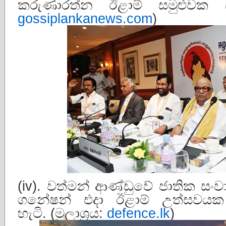
කරුණාරත්න ඊළාම් සමුළුවක සිටි
gossiplankanews.com
)
(iv). වත්මන් ආණ්ඩුවේ ජාතික සංව
ගනේෂන් එදා ඊළාම් උත්සවයක
හැටි. (මූලාශ්‍රය:
defence.lk
)