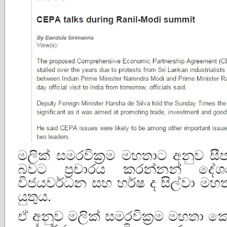
මලික් සමරවික්‍රම මහතාට අනුව සී
බවට ප්‍රචාරය කරන්නන් දේශද්
විජයවර්ධන සහ හර්ෂ ද සිල්වා මහත්
යුතුය.
ඒ අනුව මලික් සමරවික්‍රම මහතා 