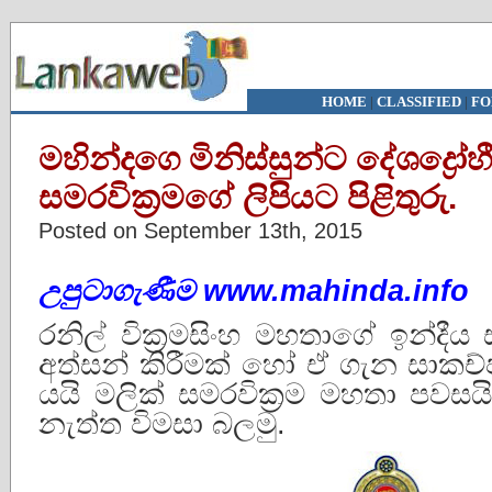
HOME
|
CLASSIFIED
|
FO
මහින්දගෙ මිනිස්සුන්ට දේශද්‍රෝ
සමරවික්‍රමගේ ලිපියට පිළිතුරු.
Posted on September 13th, 2015
උපුටාගැණීම www.mahinda.info
රනිල් වික‍්‍රමසිංහ මහතාගේ ඉන්දීය ස
අත්සන් කිරීමක් හෝ ඒ ගැන සාකච
යයි මලික් සමරවික්‍රම මහතා පවසයි
නැත්ත විමසා බලමු.