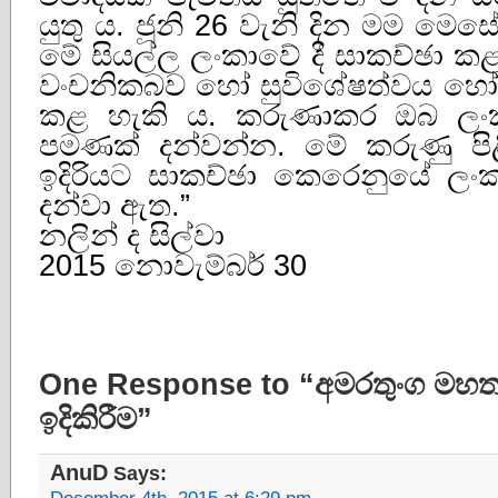
යුතු ය. ජූනි 26 වැනි දින මම මෙ
මේ සියල්ල ලංකාවේ දී සාකච්ඡා කළ
වංචනිකබව හෝ සුවිශේෂත්වය හෝ ල
කළ හැකි ය. කරුණාකර ඔබ ලං
පමණක් දන්වන්න. මේ කරුණු පි
ඉදිරියට සාකච්ඡා කෙරෙනුයේ ලං
දන්වා ඇත.”
නලින් ද සිල්වා
2015 නොවැම්බර් 30
One Response to “අමරතුංග මහත
ඉදිකිරීම”
AnuD
Says: