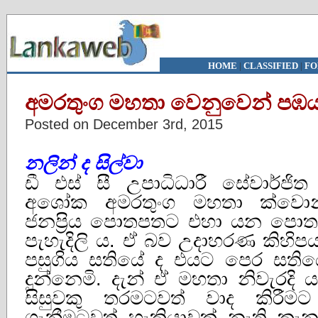
HOME
|
CLASSIFIED
|
FO
අමරතුංග මහතා වෙනුවෙන් පඹයන
Posted on December 3rd, 2015
නලින් ද සිල්වා
ඩී එස් සී උපාධිධාරී සේවාර්ජිත
අශෝක අමරතුංග මහතා ක්වොන්ට
ජනප්‍රිය පොතපතට එහා යන පොත
පැහැදිලි ය. ඒ බව උදාහරණ කිහි
පසුගිය සතියේ ද එයට පෙර සතියේ
දුන්නෙමි. දැන් ඒ මහතා නිවැරදි 
සිසුවකු තරමටවත් වාද කිරීම
ගැනීමටවත් හැකියාවක් නැති කැ