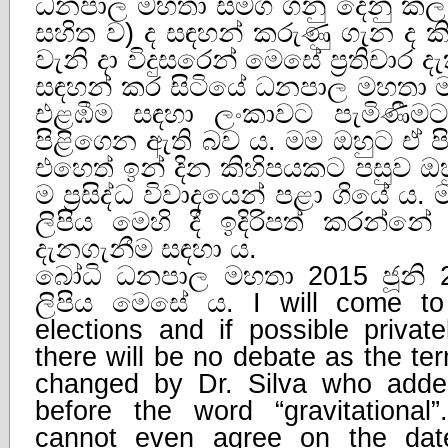
ධනපාල මහතා සමග ගනු දෙනු කල ඉ
සහිත ව) ද සඳහන් කරුණු ගැන ද කි
වැනි දා විදුසරෙන් මෙසේ ප්‍රතිචාර ද
සඳහන් කර සිටියේ ධනපාල මහතා මා 
එළඹීම සඳහා ලංකාවට පැමිණී
පිළිගෙන ඇති බව ය. මම ඔහුට ඒ පිළ
එහෙත් ඉන් දින කිහිපයකට පසුව ඔ
ම ප්‍රසිද්ධ විවාදයෙන් පළා ගියේ ය. 
ලිපිය මෙහි දී ඉදිරිපත් කරන්න
දැනගැනීම සඳහා ය.
බෝධි ධනපාල මහතා 2015 ජූනි 29 ව
ලිපිය මෙසේ ය. I will come to
elections and if possible privat
there will be no debate as the te
changed by Dr. Silva who added
before the word “gravitational
cannot even agree on the dat