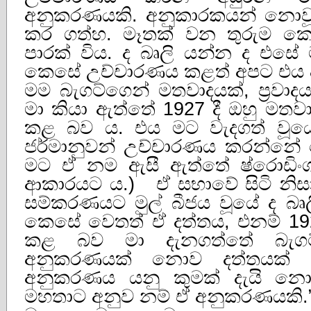
අනුකරණයකි. අනුකාරකයන් නොවූ 
කර ගත්හ. මෑතක් වන තුරුම කොළ
පාරක් විය. ද බෘලි යන්න ද එසේ ම
කෙසේ උච්චාරණය කළත් අපට එය ද
මම බැගට්ගෙන් මතවාදයක්, ප්‍රවා
මා කියා ඇත්තේ 1927 දී ඔහු මතවාදයක
කළ බව ය. එය මට වැදගත් වූයේ
ජර්මානුවන් උච්චාරණය කරන්නේ 
මට ඒ නම ඇසී ඇත්තේ ෂ්රොඩිංගර
ආකාරයට ය.) ඒ සභාවේ සිටි නිසා
සම්කරණයට මුල් බීජය වූයේ ද බ
කෙසේ වෙතත් ඒ දත්තය, එනම් 1927 
කළ බව මා දැනගත්තේ බැග
අනුකරණයක් නොව දත්තයක් ල
අනුකරණය යනු කුමක් දැයි න
මහතාට අනුව නම් ඒ අනුකරණයකි.