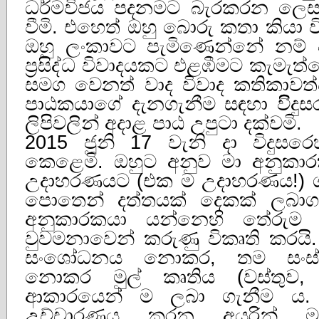
ධර්මවිජය පදනමට බැරකරන ලෙ
වීමි. එහෙත් ඔහු බොරු කතා කියා 
ඔහු ලංකාවට පැමිණෙන්නේ නම්
ප්‍රසිද්ධ විවාදයකට එළඹීමට කැමැත
සමග වෙනත් වාද විවාද කතිකාවත්
පාඨකයාගේ දැනගැනීම සඳහා විිදු
ලිපිවලින් අදාළ පාඨ උපුටා දක්වමි.
2015 ජූනි 17 වැනි දා විදුස
කෙළෙමි. ඔහුට අනුව මා අනුකා
උදාහරණයට (එක ම උදාහරණය!) ගන
පොතෙන් දත්තයක් දෙකක් ලබාග
අනුකාරකයා යන්නෙහි තේරුම 
වුවමනාවෙන් කරුණු විකෘති කරය
සංශෝධනය නොකර, තම සංස්
නොකර මුල් කෘතිය (වස්තුව,
ආකාරයෙන් ම ලබා ගැනීම ය. ග්‍
උච්චාරණය කරන අයුරින් ම