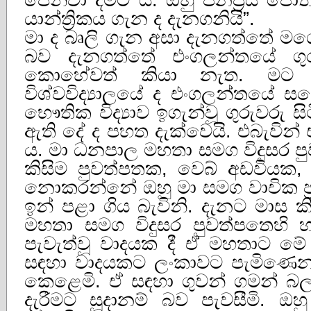
යාන්ත්‍රිකය ගැන ද දැනගනියි”.
මා ද බෘලි ගැන අසා දැනගත්තේ මගේ
බව දැනගත්තේ එංගලන්තයේ ගුර
කොහේවත් කියා නැත. මට 
විශ්වවිද්‍යාලයේ ද එංගලන්තයේ සසෙ
භෞතික විද්‍යාව ඉගැන්වූ ගුරුවරු සි
ඇති දේ ද පහත දැක්වෙයි. එබැවින්
ය. මා ධනපාල මහතා සමග විදුසර
කිසිම පුවත්පතක, වෙබ් අඩවියක,
නොකරන්නේ ඔහු මා සමග වාචික ප්‍
ඉන් පළා ගිය බැවිනි. දැනට මාස
මහතා සමග විදුසර පුවත්පතෙහි 
පැවැත්වූ වාදයක දී ඒ මහතාට මේ 
සඳහා වාදයකට ලංකාවට පැමිණ
කෙළෙමි. ඒ සඳහා ගුවන් ගමන් බල
දැරීමට සූදානම් බව පැවසීමි. ඔහ