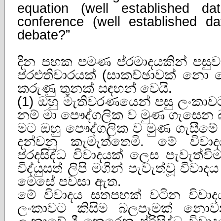
equation (well established d
conference (well established da
debate?”
දින පහක පමණ ප්රමාදයකින් පසුව
ප්රඑතිචාරයක් (සාකච්ඡාවක් නො වේ
කරුණු තුනක් සඳහන් වෙයි.
(1) ඔහු මැතිවරණයෙන් පසු ලංකා
නම් මා පෞද්ගලික ව මුණ ගැසෙන බ
මට ඔහු පෞද්ගලික ව මුණ ගැසීමේ
දන්වනු කැමැත්තෙමි. මේ වි
ප්රදසිද්ධ විවාදයක් ලෙස පැවැත්ව
විද්යුසත් ලිපි මගින් පැවැත්වූ විව
මෙසේ පවසා ඇත.
මේ විවාදය සතපහක් වටින විවා
ලංකාවට කිසිම බලපෑමක් නො