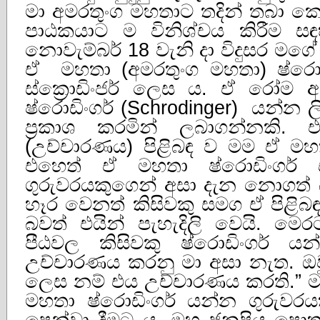
මා අමරතුංග මහතාට තදින් තබා කෙ
පාඨකයාට ම විනිශ්චය කිරීම ස
නොවැම්බර් 18 වැනි දා විදුසර මගේ 
ඒ මහතා (අමරතුංග මහතා) ෂ්රොඩ
ස්ක්‍රොඩිංජර් ලෙස ය. ඒ රෝම අ
ෂ්රොඩිංගර් (Schrodinger) යන්න
ප්‍රකාශ කරමින් ලබාගන්නකි. 
(උච්චාරණය) පිළිබඳ ව මම ඒ මහ
එහෙත් ඒ මහතා ෂ්රොඩිංගර් 
ගුරුවරයකුගෙන් අසා දැන නොගත් 
හෑර වෙනත් කිසිවකු සමග ඒ පිළි
බවත් එයින් පැහැදිලි වෙයි. මෙරට ව
පීඨවල කිසිවකු ෂ්රොඩිංගර් යන්
උච්චාරණය කරනු මා අසා නැත. ඔවුහ
ලෙස නම් එය උච්චාරණය කරති.” මට
මහතා ෂ්රොඩිංගර් යන්න ගුරුවර
පෙන්වා දීමට ය. ඔහු ජනප්‍රිය ප