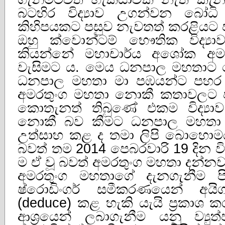
බටහිර විද්‍යාව උගන්වන බෝ
කිහිපයකට පසුව නැවතත් කරළියට
ඔහු ක්වොන්ටම් භෞතික විද්‍යා
කියන්නේ මහාචාර්ය අශෝක අමර
වැසිමට ය. මෙය ධනපාල මහතාට ද
ධනපාල මහතා මා පඹයන්ට පහර ද
අමරතුංග මහතා නොකී කතාවලට ප
කොතැනත් තිබුණේ එකම විද්‍යාව
නොකී බව කීමට ධනපාල මහතා 
උත්සාහ කළ ද තමා ලිපි බොහොම
බවත් තම 2014 පෙබරවාරි 19 දින වි
ම ඒ වූ බවත් අමරතුංග මහතා දන්න
අමරතුංග මහතාගේ දැනගැනීම පි
ෂ්රොඩිංගර් සමීකරණයෙන් අයිග
(deduce) කළ හැකි යැයි ප්‍රකාශ ක
ආශ්‍රයෙන් ලබාගැනීම යනු ව්‍ය