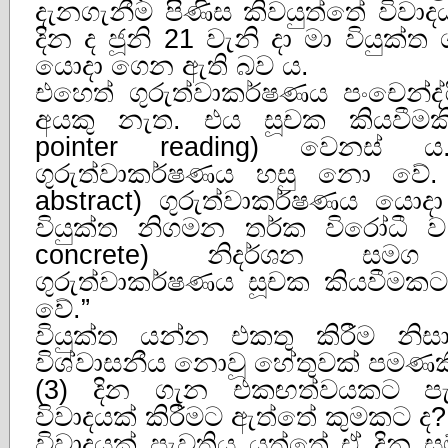
දැනගැනීම පිණිස කිවයුත්තේ විව
දින ද ජූනි 21 වැනි දා මා වියුක්
යොදා ගෙන ඇති බව ය.
එහෙත් ගුරුත්වාකර්ෂණය පංචෙන්
අයකු නැත. එය සූචක කියවීමකින
pointer reading) වෙනස් 
ගුරුත්වාකර්ෂණය හසු නො වේ. වි
abstract) ගුරුත්වාකර්ෂණය යොද
වියුක්ත නිගමන තර්ක විරෝධී ව 
concrete) නිදර්ශන සමග
ගුරුත්වාකර්ෂණය සූචක කියවීමක
වේ.”
වියුක්ත යන්න එකතු කිරීම නිස
විශ්වාසනීය නොවූ හේතුවක් පමණක
(3) දින ගැන එකඟත්වයකට පැ
විවාදයක් කිරීමට ඇත්තේ කුමකට ද?
විවාදයක් පැවතිය යුත්තේ ඒ දින 