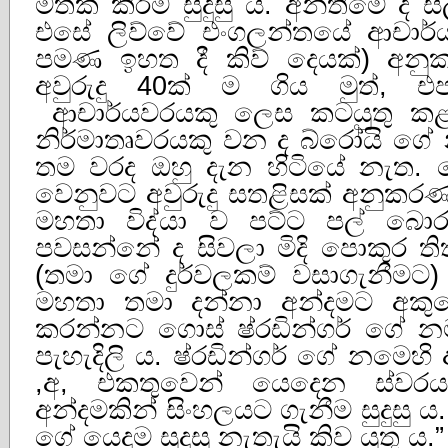
මතක්‌ කිරීම සුදුසු ය. අන්තිමේ දී 
එසේ ලිව්වේ එංගලන්තයේ ආචාර්ය
පමණ ඉහත දී කිව් දෙයක්‌) අන
අවුරුදු 40ක්‌ ම ගිය මුත්, එ
ආචාර්යවරයකු ලෙස කටයුතු කළ ම
නිර්මාතෘවරයකු වන ද බ්රෝයි ගේ
තම වරද ඔහු දැන හිටියේ නැත. මෙ
වෙනුවට අවුරුදු සතළිසක්‌ අනුකරණ
මහතා විද්යා ව පට්‌ට පල් බොර
පවසන්නේ ද සිවලා මිදි පොකුර තිත
(තමා ගේ දුර්වලකම් වසාගැනීමට)
මහතා තමා දන්නා අන්දමට අකු
කරන්නට ගොස්‌ ෂ්රඩින්ගර් ගේ 
පැහැදිලි ය. ෂ්රඩින්ගර් ගේ නමෙහි
,අ, එකතුවෙන් යෙදෙන ස්‌වර
අන්දමකින් සිංහලයට ගැනීම සුදුසු 
ගේ යෙදුම සුදුසු නැතැයි කිව යුතු ය.