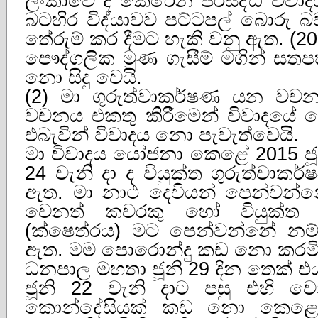
ලංකාවේ දී කෙරෙන ප්රිසිද්ධ විවා
බටහිර විද්යාවව පට්ටපල් බොරු බ
තේරුම් කර දීමට හැකි වනු ඇත. (201
පෞද්ගලික මුණ ගැසීම් මගින් ස
නො සිදු වෙයි.
(2) මා ගුරුත්වාකර්ෂණ යන වච
වචනය එකතු කිරීමෙන් විවාදයේ ක
එබැවින් විවාදය නො පැවැත්වෙයි.
මා විවාදය යෝජනා කෙළේ 2015 ජූනි
24 වැනි දා ද වියුක්ත ගුරුත්වා
ඇත. මා නාථ දෙවියන් පෙන්වන
වෙනත් කවරකු හෝ වියුක්ත ග
(ක්ෂෙත්රය) මට පෙන්වන්නේ නම
ඇත. මම පොරොන්දු කඩ නො කරමි
ධනපාල මහතා ජූනි 29 දින තෙක් එය
ජූනි 22 වැනි දාට පසු එහි 
කොන්දේසියක් කඩ නො කෙළෙ