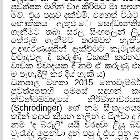
පුවත්පත මගින් වාද කිරීමට මා සූද
වේ. එය පසුව දක්වමි. එහෙත් එය
භෞතිකය ඇතුළු ෙසෙද්ධාන්ත
ගැනීමට තබා සරල සිංහලෙන් ලියූ
තේරුම් ගැනීමට තරම්වත් හැක
උදාහරණයකින් දැක්වීමට කැමැත්ත
විවාදවල දී කරුණු විකෘති කරනවා 
වාචික විවාදයක දී නම් ඒ කරුණු
ම පැහැදිලි කර දිය හැකි ය)
ධනපාල මහතා 2015 නොවැම්බර් 
පුවත්පතෙහි මෙසේ සඳහන් කර
ක්‌වන්ටම්වාදයේ නිර්මාතෘව
(Schrödinger) ගේ නම සිංහලයෙන
තදින් දොස්‌ කියන නලින් ද සිල්වා ද 
නම “ද බ්රූලි” යයි වරදවා ලියූ
වැරැද්ද පෙන්වා දුන් පසු ද එය පුන පු