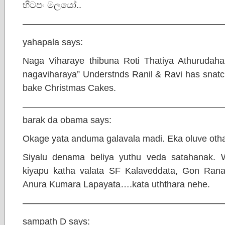
හිටපං මලයෝ..
——————————————————————
yahapala says:
Naga Viharaye thibuna Roti Thatiya Athurudahan
nagaviharaya” Understnds Ranil & Ravi has snatch
bake Christmas Cakes.
——————————————————————
barak da obama says:
Okage yata anduma galavala madi. Eka oluve otha
Siyalu denama beliya yuthu veda satahanak. 
kiyapu katha valata SF Kalaveddata, Gon Rana
Anura Kumara Lapayata….kata uththara nehe.
——————————————————————
sampath D says: