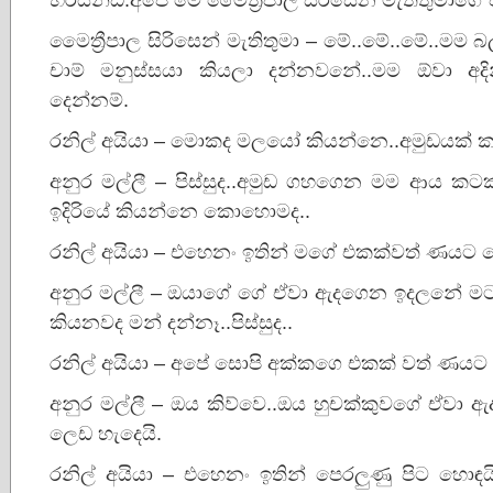
මෛත්‍රීපාල සිරිසෙන් මැතිතුමා – මේ..මේ..මේ..ම
චාම් මනුස්සයා කියලා දන්නවනේ..මම ඕවා අද
දෙන්නම්.
රනිල් අයියා – මොකද මලයෝ කියන්නෙ..අමුඩයක් කම
අනුර මල්ලී – පිස්සුද..අමුඩ ගහගෙන මම ආය ක
ඉදිරියේ කියන්නෙ කොහොමද..
රනිල් අයියා – එහෙනං ඉතින් මගේ එකක්වත් ණයට ද
අනුර මල්ලී – ඔයාගේ ගේ ඒවා ඇදගෙන ඉදලනේ ම
කියනවද මන් දන්නෑ..පිස්සුද..
රනිල් අයියා – අපේ සොපි අක්කගෙ එකක් වත් ණයට 
අනුර මල්ලී – ඔය කිව්වෙ..ඔය හුචක්කුවගේ ඒවා
ලෙඩ හැදෙයි.
රනිල් අයියා – එහෙනං ඉතින් පෙරලුණු පිට හොඳ