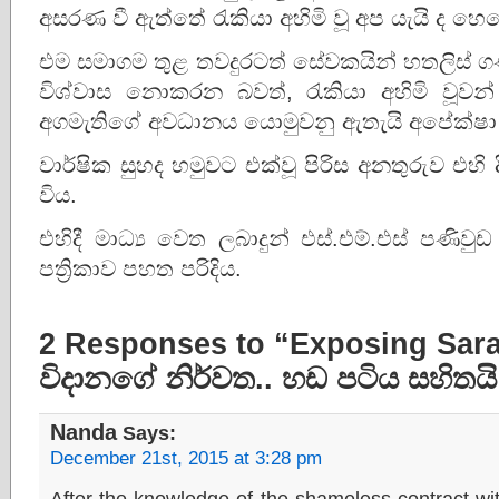
අසරණ වී ඇත්තේ රැකියා අහිමි වූ අප යැයි ද හෙ
එම සමාගම තුළ තවදුරටත් සේවකයින් හතලිස් 
විශ්වාස නොකරන බවත්, රැකියා අහිමි වූව
අගමැතිගේ අවධානය යොමුවනු ඇතැයි අපේක්ෂා කර
වාර්ෂික සුහද හමුවට එක්වූ පිරිස අනතුරුව එහ
විය.
එහිදී මාධ්‍ය වෙත ලබාදුන් එස්.එම්.එස් පණිව
පත්‍රිකාව පහත පරිදිය.
2 Responses to “Exposing Sar
විදානගේ නිර්වත.. හඩ පටිය සහිතයි
Nanda
Says:
December 21st, 2015 at 3:28 pm
After the knowledge of the shameless contract with