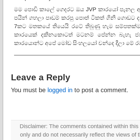
මම පොඩි කාලේ ගෙදරට ඔය JVP කාරයෝ පැනල අපිට
පයින් ගහලා පාඩම් කරපු පොත් ටිකත් ගිනි ගොඩට ද
7කට මතකයේ තියෙයි රටේ තිබුණු හැම සම්පතක්ම
කාරයෙක් දකිනකොටත් මටනම් පේන්න බැහැ ජාති
කාරයොන්ට අපේ මෝඩ සිංහලයෝ චන්දෙ දීලා මේ ර
——————————————————————
Leave a Reply
You must be
logged in
to post a comment.
Disclaimer: The comments contained within this 
only and do not necessarily reflect the views