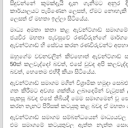
සිදුවන්නේ කුමක්දැයි දැන ගැනීමට අනුර
කාර්යාලයට පැමිණෙන ලෙසත්, ඒමට නොහැක
ලෙසත් ඒ මහතා ඉල්ලා සිටියේය.
මාධ්‍ය අමතා කතා කළ ඇවන්ට්ගාඩ් සමාග
ජයවීර මහතා පැවසුවේ රණවිරුන්ගේ මාර්ගය
ඇවන්ට්ගාඩ් හි සේවය කරන රණවිරුවන්ට අපහා
ඔහුගේම වචනවලින් කිවහොත් ඇවන්ට්ගාඩ්
50ක් කලවැද්දෝ බවත්, එසේ වුවද අපි කලවැද්දන
බවත්, හෙතෙම එහිදී කියා සිටියේය.
ඇවන්ට්ගාඩ් සමාගම මගින් විශ්‍රාමික හමුදා සෙබළ
ගත කිරීමට අවශ්‍ය ශක්තිය ලබාදෙමින් වැටුප
සැකසූ බවද එසේ තිබියදී මෙම සමාගමෙන් වූ
කරන තැනට පිරිසක් කටයුතු කළ බවද ඒ මහතා 
ඇවන්ට්ගාඩ් සමාගම සම්බන්ධයෙන් මාධ්‍යයවල ප
එම සමාගමේ කටයුතුවල ඇත්ත නැත්ත සොය