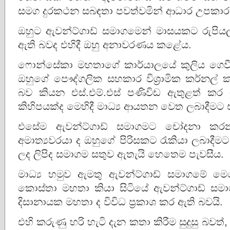
සමග දුරකථන සබඳතා පවත්වමින් ආධාර උපකාර
ඔහුට ඇවන්ට්ගාඩ් සමාගමෙන් මාසයකට රුපියල්
ඇති බවද එහිදී ඔහු අනාවරණය කළේය.
ෆොන්සේකා මහතාගේ කාර්යාලයේ කුලිය ගෙවීම
ඔහුගේ පෞද්ගලික සහකාර විශ්‍රාමික කර්නල් 
බව කියන එස්.එම්.එස් පණිවිඩ ඇතුළත් කර මු
කිහිපයක්ද මෙහිදී මාධ්‍ය ආයතන වෙත ලබාදීමට
එසේම ඇවන්ට්ගාඩ් සමාගමට චෝදනා කරන
අමාත්‍යවරයා ද ඔහුගේ පිරිසකට රැකියා ලබාදී
ලද ලිපිද සමාගම සතුව ඇතැයි හෙතෙම පැවසීය.
මාධ්‍ය හමුව ඇමතු ඇවන්ට්ගාඩ් සමාගමේ මෙ
කොස්තා මහතා කියා සිටියේ ඇවන්ට්ගාඩ් සම
දිසානායක මහතා ද විවිධ ප්‍රකාශ කර ඇති බවයි.
එහි කරුණු හරි හැටි දැන කතා කිරීම සුදුසු බවත