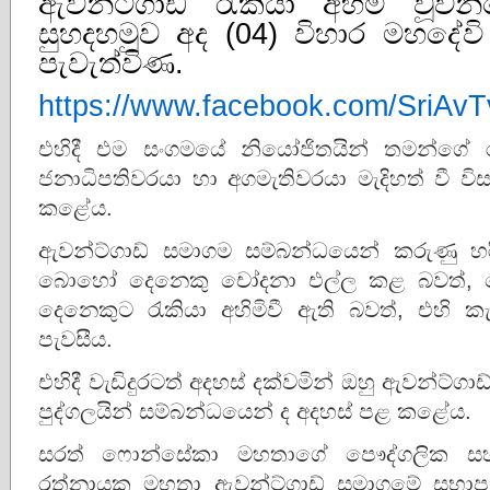
ඇවන්ට්ගාඩ් රැකියා අහිමි වූව
සුහදහමුව අද (04) විහාර මහදේවි
පැවැත්විණ.
https://www.facebook.com/SriAv
එහිදී එම සංගමයේ නියෝජිතයින් තමන්ගේ රැ
ජනාධිපතිවරයා හා අගමැතිවරයා මැදිහත් වී විසඳ
කළේය.
ඇවන්ට්ගාඩ් සමාගම සම්බන්ධයෙන් කරුණු හ
බොහෝ දෙනෙකු චෝදනා එල්ල කළ බවත්, මෙ
දෙනෙකුට රැකියා අහිමිවී ඇති බවත්, එහි 
පැවසීය.
එහිදී වැඩිදුරටත් අදහස් දක්වමින් ඔහු ඇවන්ට්ග
පුද්ගලයින් සම්බන්ධයෙන් ද අදහස් පළ කළේය.
සරත් ෆොන්සේකා මහතාගේ පෞද්ගලික සහකා
රත්නායක මහතා ඇවන්ට්ගාඩ් සමාගමේ සභාපත