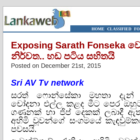
HOME
|
CLASSIFIED
|
FO
Exposing Sarath Fonseka ව
නිර්වත.. හඩ පටිය සහිතයි
Posted on December 21st, 2015
Sri AV Tv network
සරත් ෆොන්සේකා මහතා දැන් 
චෝදනා එල්ල කළද මීට පෙර ඔහුට 
ගණනක් හා ජිප් දෙකක් ලබාදී ඇතැ
අහිමි වූවන්ගේ සංගමයේ කැඳවුම
පවසයි.