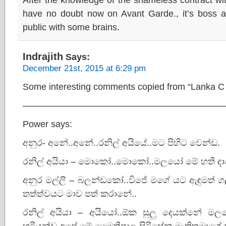
have no doubt now on Avant Garde., it’s boss an
public with some brains.
Indrajith
Says:
December 21st, 2015 at 6:29 pm
Some interesting comments copied from “Lanka C
——————————————————————
Power says:
අනුර- අනේ..අනේ..රනිල් අයියේ..මට පිහිට වෙන්ඩ.
රනිල් අයියා – මොකෝ..මොකෝ..මලයෝ මේ හති දා
අනුර මල්ලී – බලන්ඩකෝ..විජේ මගේ යට ඇඳුමත් ග
තත්ත්වයට මාව පත් කරානේ..
රනිල් අයියා – අයියෝ..ඕක සුලු දෙයක්නේ ම
හරියන්ඩ.අපේ මේ මෛත්‍රීපාල සිරිසේන මැතිතුමාගෙ