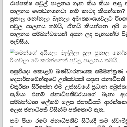
රාජපක්ෂ පවුල් පාලනය ගැන කිය කියා ආපු
පාලනය ගොඩනගනවා නම් කාටද කියන්නෙ? තම
පුතාල නෝනලා බෑනලා අමාත්‍යාංශයවලට රි
පවුල පාලනය තමයි, ඒකයි කියන්නෙ අපි ම
පාලනය සම්බන්ධයෙන් අසන ලද පැනයන්ට පිලි
පැවසීය.
පසුගියදා කොළඹ බණ්ඩාරනායක සම්මන්ත්‍රණ 
දෙපාර්තමේන්තුවේ උත්සවයක් සඳහා ජනාධිපති 
චතුරිකා සිරිසේන එම උත්සවයේ ප්‍රධාන අමුත
සැමියා එනම් ජනාධිපතිවරයාගේ බෑනා ආ
සම්බන්ධතා ලේකම් ලෙස ජනාධිපති ආරක්ෂක අ
ලෙස ජනාධිපති විසින්ම පත්කොට ඇත.
තම පියා රටේ ජනාධිපතිව සිටියදි තම ස්වාමි