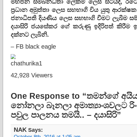
මහජන සම්බන්ධතා ලේකම් ලෙස සිටියදි, රටේ ජ
ප්‍රධාන අමුත්තා ලෙස සහභාගි විය යුතු ආරක්
ජනාධිපති දියණිය ලෙස සහභාගි වීමට ලැබීම සම
දයාසිරි ජයසේකර ගේ කරුණු ඉදිරිපත් කිරී
දක්නට ලැබිනි.
– FB black eagle
42,928 Viewers
One Response to “තමන්ගේ අයියලා
නෝනලා බෑනලා අමාත්‍යාංශවලට ර
පවුල පාලනය තමයි.. – දයාසිරි”
NAK
Says:
October 8th, 2016 at 1:05 am