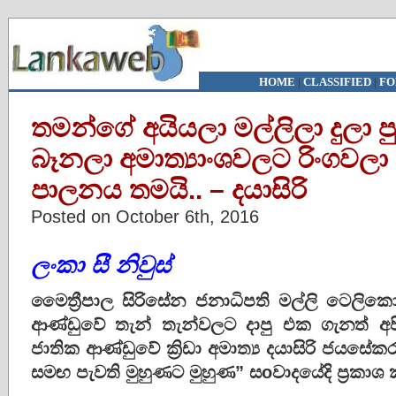
HOME
|
CLASSIFIED
|
FO
තමන්ගේ අයියලා මල්ලිලා දුලා
බෑනලා අමාත්‍යාංශවලට රිංගවල
පාලනය තමයි.. – දයාසිරි
Posted on October 6th, 2016
ලංකා සී නිවුස්
මෛත්‍රීපාල සිරිසේන ජනාධිපති මල්ලි ටෙලික
ආණ්ඩුවේ තැන් තැන්වලට දාපු එක ගැනත් අ
ජාතික ආණ්ඩුවේ ක්‍රිඩා අමාත්‍ය දයාසිරි ජයසේක
සමඟ පැවති මුහුණට මුහුණ” සoවාදයේදි ප්‍රකාශ 