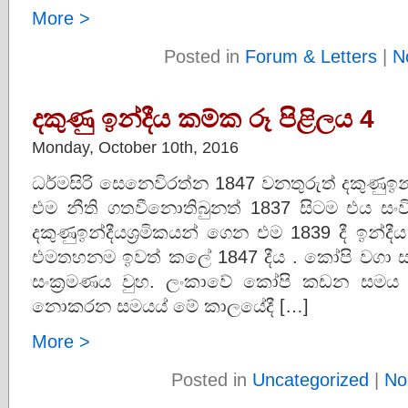
More >
Posted in
Forum & Letters
|
N
දකුණු ඉන්දීය කම්ක රූ පිළිලය 4
Monday, October 10th, 2016
ධර්මසිරි සෙනෙවිරත්න 1847 වනතුරුත් දකුණු
එම නීති ගතවීනොතිබුනත් 1837 සිටම එය සංවි
දකුණුඉන්දීයශ්‍රමිකයන් ගෙන එම 1839 දී ඉන්ද
එමතහනම ඉවත් කලේ 1847 දීය . කෝපි වගා 
සංක්‍රමණය වුහ. ලංකාවේ කෝපි කඩන සමය ද
නොකරන සමයය් මේ කාලයේදී […]
More >
Posted in
Uncategorized
|
No