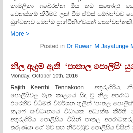
කාමලිකා අබේරත්න මිය තම සහෝදර වෛද්‍
වෙනස්කම් කිරීමට ලක් වීම ඒඩ්ස් සම්බන්ධව ස
මුග්ධතාව මෙන්ම ප්‍රාග්විනිශ්චයන් පෙන්වන්නකි
More >
Posted in
Dr Ruwan M Jayatunge 
නිල ඇදුම් ඇති ‘පාතාල පොලීසි‘ ය
Monday, October 10th, 2016
Rajith Keerthi Tennakoon අතුරුගිරිය, න
පොලීසිවල මෑත කාලයේ සිදු වූ නිල අපරාධ 
එරෙහිව විධිමත් විමර්ශන තුලින් ‘පාතල පොලිස
කැෆේ සංවිධානයේ විධායක අධ්‍යක්ෂ කීර්ත
අතුරුගිරිය පොලීසිය විසින් පාතල අපරාධක
තරුණයා ගේ මව සහ නිට්ටඹුව පොලීසිය විසි