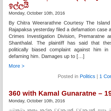
ඉල්ලයි
Monday, October 10th, 2016
By Chitra Weerarathne Courtesy The Islan
Rajapaksa yesterday filed a defamation case a
Crimes Investigation Division, Premaratne 
Shanthalal. The plaintiff has said that thes
politically biased complaint against him in
defaming him. Damages up to […]
More >
Posted in
Politics
|
1 Co
360 with Kamal Gunaratne – 1
Monday, October 10th, 2016
මෙතුමා කතා කරන වචනයක් වචනයක් පසා මග