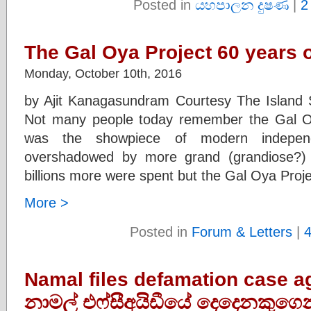
Posted in
යහපාලන දුෂණ
|
2
The Gal Oya Project 60 years 
Monday, October 10th, 2016
by Ajit Kanagasundram Courtesy The Island
Not many people today remember the Gal Oya
was the showpiece of modern independ
overshadowed by more grand (grandiose?) 
billions more were spent but the Gal Oya Proj
More >
Posted in
Forum & Letters
|
Namal files defamation case ag
නාමල් එෆ්සීඅයිඩීයේ දෙදෙනකුගෙන් 