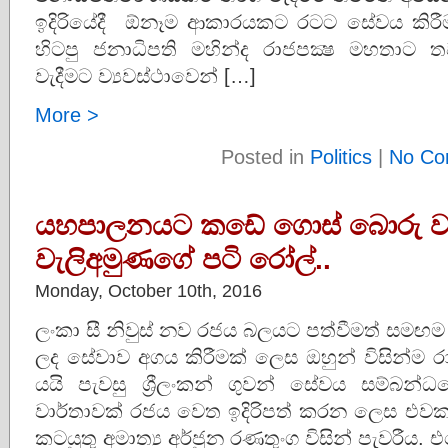
ඉදිරියේදී ඕනෑම ආකාරයකට රටට සේවය කිරීමට 
හිටපු ජනාධිපති මහින්ද රාජපක්‍ෂ මහතාට
වැදීමට ව්‍යවස්ථාවෙන් […]
More >
Posted in
Politics
|
No Co
යහපාලනයට කඩේ ගොස් බොරු වාර
වැලිඅමුණගේ පටි රෝල්..
Monday, October 10th, 2016
ලංකා සී නිවුස් නව රජය බලයට පත්වීමත් සමඟම
ලද සේවාව අගය කිරීමක් ලෙස ඔහුන් විසින්ම 
යයි පැවසු ශ්‍රීලංකන් ගුවන් සේවය සම්බ
වාර්තාවක් රජය වෙත ඉදිරිපත් කරන ලෙස එවකට
කටයුතු අමාත්‍ය අර්ජුන රණතුංග විසින් පැවරීය.