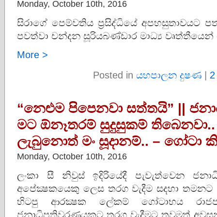
Monday, October 10th, 2016
සිරාගේ පෙම්වතිය ප්‍රසිද්ධියේ අපහසුතාවයට 
පවත්වා චන්දන සූරියබණ්ඩාර මාධ්‍ය වෘත්තීයෙන්
More >
Posted in
යහපාලන දුෂණ
|
2
“නෙළුම පිපෙනවා සත්තයි” || ජ
මට ඕනෑතරම් සුදුසුකම් තිබෙනවා..
ලැබුනොත් මං සූදානම්.. – ගෝටා 
Monday, October 10th, 2016
ලංකා සී නිවුස් ඉදිරියේදී පැවැත්වෙන ජන
අපේක්‍ෂකයෙකු ලෙස තරග වැදීම සදහා තමනට ඕ
හිටපු ආරක්‍ෂක ලේකම් ගෝටාභය රාජප
ජනාධිපතිවරණයකට තරග වැදීමට තවමත් අවසන