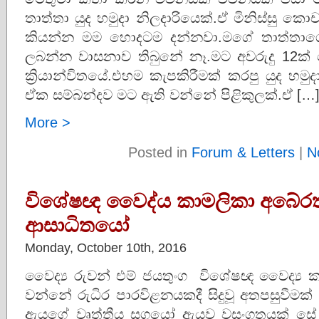
තාත්තා යුද හමුදා නිලදාරියෙක්.ඒ මිනිස්සු 
කියන්න මම හොදටම දන්නවා.මගේ තාත්තාග
ලබන්න වාසනාව තිබුනේ නෑ.මට අවරුදු 12ක්
ක්‍රියාන්විතයේ.එහම කැපකිරීමක් කරපු යුද හම
ඒක සම්බන්දව මට ඇති වන්නේ පිළිකුලක්.ඒ […
More >
Posted in
Forum & Letters
|
N
විශේෂඥ වෛද්ය කාමලිකා අබේර
ආසාධිතයෝ
Monday, October 10th, 2016
වෛද්‍ය රුවන් එම් ජයතුංග විශේෂඥ වෛද්‍ය 
වන්නේ රුධිර පාරවිළනයකදී සිදුවූ අතපසුවීමක්
ඇයගේ වෘත්තීය සගයෝ ඇයව වසංගතයක් සේ බැ