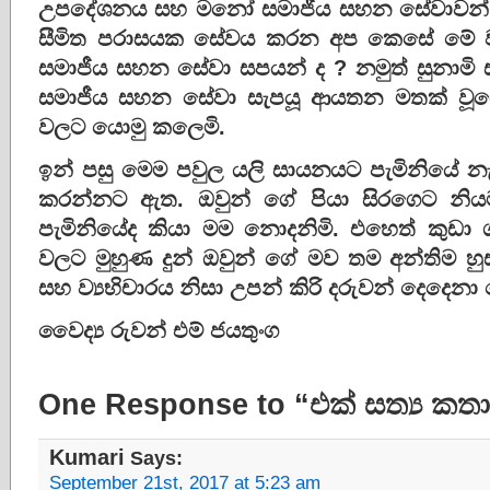
උපදේශනය සහ මනෝ සමාජීය සහන සේවාවන් 
සීමිත පරාසයක සේවය කරන අප කෙසේ මේ ව
සමාජීය සහන සේවා සපයන් ද ? නමුත් සුනාම
සමාජීය සහන සේවා සැපයූ ආයතන මතක් වූ
වලට යොමු කලෙමි.
ඉන් පසු මෙම පවුල යලි සායනයට පැමිනියේ නැත​
කරන්නට ඇත​. ඔවුන් ගේ පියා සිරගෙට න
පැමිනියේද කියා මම නොදනිමි. එහෙත් කුඩා ශර
වලට මුහුණ දුන් ඔවුන් ගේ මව තම අන්තිම හ
සහ ව්‍යභිචාරය නිසා උපන් කිරි දරුවන් දෙද
වෛද්
රුවන්
එම්
ජයතුංග
One Response to “එක් සත්‍ය කත
Kumari
Says:
September 21st, 2017 at 5:23 am