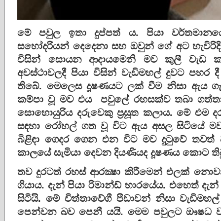
මේ පවුල ඉතා දුප්පත් ය​. පියා වර්තමාන
සහෝදරියන් දෙදෙනා සහ ඔවුන් ගේ අට හැවිරි
විසින් සොයන ආදායමෙනි මව කුලී වැඩ ක
අවස්ථාවලදී පියා විසින් වැඩිමහල් දුවට පහර
තිබේ. මෙලෙස දූෂණයට ලක් වීම නිසා ඇය ගැබි
කම්පා වූ මව එය පවුලේ රහසක්ව තබා ගත්තාය​
සොහොයුරිය දරුවෙකු ප්‍රසූත කලාය​. මේ එම දරුවා
සඳහා රෝහල් ගත වූ විට ඇය අසල සිටියේ මවය​.
බිළිඳා ගෙදර ගෙන එන විට මව දුටුවේ තවත්
කාලයේ සැමියා දෙවන දියණියද දූෂණය කොට තිබු
තව දුරටත් රහස් ආරක්‍ෂා කිරීමෙන් එලක් නො
ගියාය​. දැන් පියා රිමාන්ඩ් භාරයේය​. එහෙත් දැන
සිටියි. මේ චිත්තාවේගී පීඩාවන් නිසා වැඩිම
පෙන්වන බව පෙනී යයි. මෙම පවුලට ඖෂධ ව