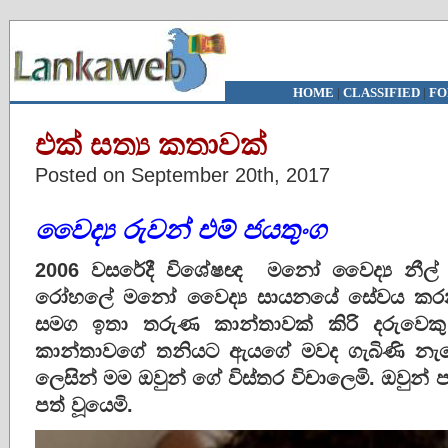
HOME
|
CLASSIFIED
|
FO
එක් සත්‍ය කතාවක්
Posted on September 20th, 2017
වෛද්
රුවන්
එම්
ජයතුංග
2006 වසරේදී විශේෂඥ මනෝ වෛද්‍ය නීල් ප
රෝහලේ මනෝ වෛද්‍ය සායනයේ සේවය කරන වි
සමග ඉතා තරුණ කාන්තාවක් කිරි දරුවෙ
කාන්තාවගේ තනියට ඇයගේ මවද ගැබිණි නැගෙනි
ලෙසින් මම ඔවුන් ගේ විස්තර විචාලෙමි. ඔවුන
පත් වූයෙමි.