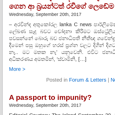
ගෙන ආ බ්‍රයන්ටත් රවීගේ ලෙඩේම
Wednesday, September 20th, 2017
– අරවින්ද අතුකෝරල lanka C news පාර්ලිමේන්ත
ලේඛණ සෑදූ බවට චෝදනා කිරීමට ඔස්ට්‍රේලියා
පවසන්නේ බොරු බව ජනාධිපති නීතිඥ ශවේන්ද්‍ර ප
දීමෙන් පසු ඔහුගේ හරස් ප්‍රශ්න වලට දිගින් දිග
නෑ.. මට මතක නෑ’ යනුවෙනි. එවිට ජනාධිපති 
අධිකරණය අමතමින්, ‘ස්වාමිනි, […]
More >
Posted in
Forum & Letters
|
N
A passport to impunity?
Wednesday, September 20th, 2017