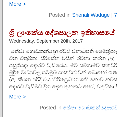
More >
Posted in
Shenali Waduge
|
7
ශ්‍රී ලාංකේය දේශපාලන ඉතිහාසයේ
Wednesday, September 20th, 2017
තේජා ගොඩකන්දෙආරච්චි ජනාධිපති මෛත්‍රීපා
වන චතුරිකා සිරිසේන විසින් රචනා කරන ලද ‘
පසුගියදා දොරට වැඩියේය. මීට සමගාමීව කතුවරිය 
මුද්‍රිත මාධ්‍යවල සම්මුඛ සාකච්ඡාවන් බොහෝ
(ඈ කියන පරිදි එය ‘චරිතප්‍රධානයක්’ නොව නව
දොරට වැඩීමට දින දෙක තුනකට පෙර, චතුරිකා 
More >
Posted in
තේජා ගොඩකන්දෙආරච්