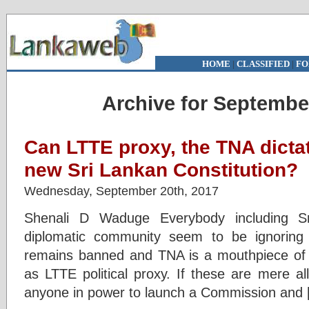
HOME
|
CLASSIFIED
|
FO
Archive for Septembe
Can LTTE proxy, the TNA dicta
new Sri Lankan Constitution?
Wednesday, September 20th, 2017
Shenali D Waduge Everybody including Sr
diplomatic community seem to be ignoring
remains banned and TNA is a mouthpiece of 
as LTTE political proxy. If these are mere al
anyone in power to launch a Commission and