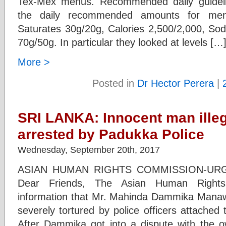
Tex-Mex menus. Recommended daily guidel
the daily recommended amounts for me
Saturates 30g/20g, Calories 2,500/2,000, Sod
70g/50g. In particular they looked at levels […
More >
Posted in
Dr Hector Perera
|
SRI LANKA: Innocent man illeg
arrested by Padukka Police
Wednesday, September 20th, 2017
ASIAN HUMAN RIGHTS COMMISSION-U
Dear Friends, The Asian Human Rights
information that Mr. Mahinda Dammika Manawa
severely tortured by police officers attached
After Dammika got into a dispute with the 