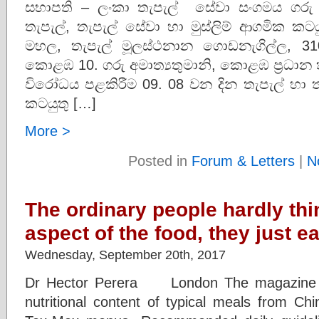
සභාපති – ලංකා තැපැල් සේවා සංගමය ගරු අමාත
තැපැල්, තැපැල් සේවා හා මුස්ලිම් ආගමික කටය
මහල, තැපැල් මූලස්ථනාන ගොඩනැගිල්ල, 310
කොළඹ 10. ගරු අමාත්‍යතුමානි, කොළඹ ප‍්‍රධාන
විරෝධය පළකිරීම 09. 08 වන දින තැපැල් හා ත
කටයුතු […]
More >
Posted in
Forum & Letters
|
N
The ordinary people hardly thi
aspect of the food, they just ea
Wednesday, September 20th, 2017
Dr Hector Perera London The magazine 
nutritional content of typical meals from Chi