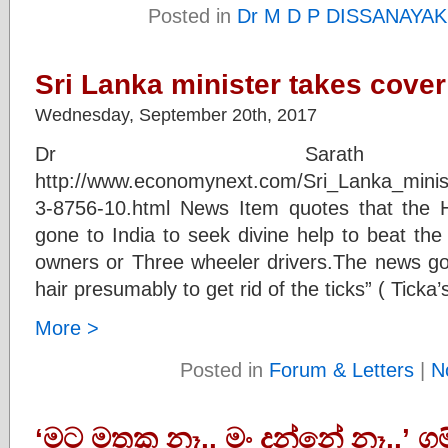
Posted in
Dr M D P DISSANAYA
Sri Lanka minister takes cover
Wednesday, September 20th, 2017
Dr Sarath Ob
http://www.economynext.com/Sri_Lanka_minis
3-8756-10.html News Item quotes that the H
gone to India to seek divine help to beat the 
owners or Three wheeler drivers.The news gos
hair presumably to get rid of the ticks” ( Ticka
More >
Posted in
Forum & Letters
|
N
‘මට මතක නෑ.. මං දන්නේ නෑ..’ 