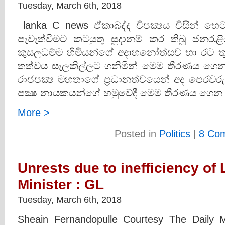
Tuesday, March 6th, 2018
lanka C news ඒකාබද්ද විපක්‍ෂය විසින් 
පැවැත්වීමට කටයුතු සූදානම් කර තිබූ ජනර
කුසලධම්ම හිමියන්ගේ අදාහනෝත්සව හා රට තුල 
තත්වය සැලකිල්ලට ගනිමින් මෙම තීරණය ගෙන ත
රාජපක්‍ෂ මහතාගේ ප‍්‍රධානත්වයෙන් අද පෙරවරුව
පක්‍ෂ නායකයන්ගේ හමුවේදී මෙම තීරණය ගෙන
More >
Posted in
Politics
|
8 Co
Unrests due to inefficiency of
Minister : GL
Tuesday, March 6th, 2018
Sheain Fernandopulle Courtesy The Daily Mi