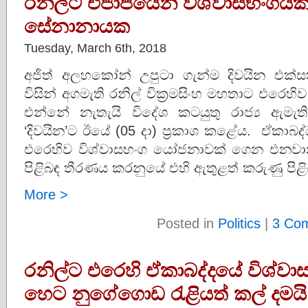
රනිල්ට එජාපයෙන් විශ්වාසභංගයක්
සේනානායක
Tuesday, March 6th, 2018
අජිත් අලහකෝන් උපුටා ගැන්ම දිවයින එක්‌සත්
විසින් අගමැති රනිල් වික්‍රමසිංහ මහතාට එරෙ
එන්නේ නැතැයි විදේශ කටයුතු රාජ්‍ය ඇ
‘දිවයින’ට ඊයේ (05 දා) ප්‍රකාශ කළේය. ඒකාබද්
එරෙහිව විශ්වාසභංග යෝජනාවක්‌ ගෙන එනවා
පිළිබඳ තීරණය කරනුයේ එහි ඇතුළත් කරුණු පි
More >
Posted in
Politics
|
3 Co
රනිල්ට එරෙහි ඒකාබද්දයේ විශ්වාස
හෙට නුගේගොඩ රැළියත් කල් දමයි.