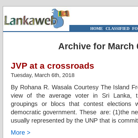
HOME
|
CLASSIFIED
|
FO
Archive for March 
JVP at a crossroads
Tuesday, March 6th, 2018
By Rohana R. Wasala Courtesy The Island F
view of the average voter in Sri Lanka, th
groupings or blocs that contest elections 
democratic government. These are: (1)the neo
usually represented by the UNP that is commit
More >