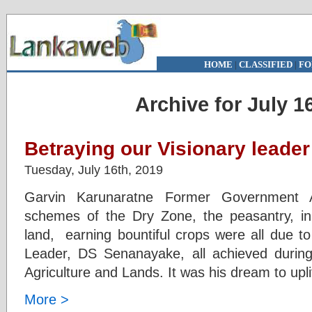
HOME
|
CLASSIFIED
|
FO
Archive for July 1
Betraying our Visionary leade
Tuesday, July 16th, 2019
Garvin Karunaratne Former Government A
schemes of the Dry Zone, the peasantry, i
land, earning bountiful crops were all due t
Leader, DS Senanayake, all achieved during
Agriculture and Lands. It was his dream to upli
More >