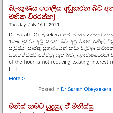
බැංකුණය පොලිය අඩුකරන බව අගමැ
මහික වීරරත්න)
Tuesday, July 16th, 2019
Dr Sarath Obeysekera මේ මාසය අවසන් වන
10% දක්වා අඩු කරන බව අග්‍රාමාත්‍ය රනිල් වික්
පැවසීය. පාස්කු ප්‍රහාරයෙන් කඩා වැටුණු සංචා
යථාතත්වයට පත්වනු ඇති බවද අග්‍රාමාත්‍යවරයා
of the hour is not reducing existing interest r
[…]
More >
Posted in
Dr Sarath Obeysekera
මිනිස් කමට සුදුසුද ඒ මිනිස්සු