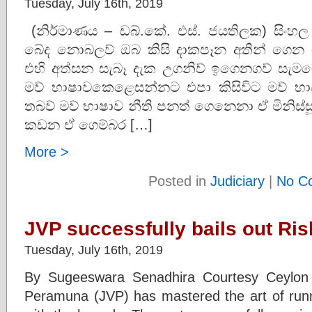
Tuesday, July 16th, 2019
(නිර්මාණය – ඩබ්.කේ. එස්. ජයතිලක) සිංහ
බේද නොබලව් ඔබ කිසි දාකපෑන අතින් ගෙන 
එහි අත්සන සැබෑ දැක උගනිව් ඉගෙනගව් සැම
මව් භාෂාවකෙළෙසන්නට එපා කිසිවිට මව් 
තබව් මව් භාෂාව නීති පනත් ගෙනෙනා ඒ මිනිස්සූ
කඩන ඒ ගෙම්බර […]
More >
Posted in
Judiciary
|
No C
JVP successfully bails out Ri
Tuesday, July 16th, 2019
By Sugeeswara Senadhira Courtesy Ceylon
Peramuna (JVP) has mastered the art of runn