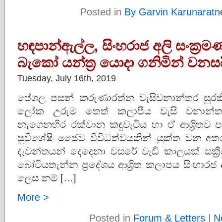
Posted in
By Garvin Karunaratn
හඳපාන්ඇල්ල, සිංහරාජ අලි සංක්‍රම
බැකෝ යන්ත්‍ර යොදා ගනිමින් වනසය
Tuesday, July 16th, 2019
පේශල පසන් කරුණාරත්න වැසිවනාන්තර සුර
ලෝක උරුම තෙත් කලාපීය වැසි වනාන්තර
නැගෙනහිර රක්වාන කඳුවැටිය හා ඒ ආශ්‍රිතව 
සූවිශේෂි ජෛව විවිධත්වයකින් යුක්ත වන 
දැවන්තයන් දෙදෙනා වසරේ වැඩි කාලයක් සක්‍රී
බෝටියතැන්න ප්‍රදේශය ආශ්‍රිත කලාපය සිංහාර
ලෙස නම් […]
More >
Posted in
Forum & Letters
|
N