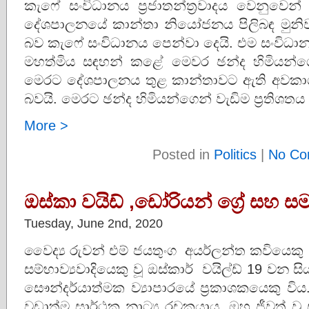
කැෆේ සංවිධානය ප්‍රජාතන්ත්‍රවාදය වෙනු
දේශපාලනයේ කාන්තා නියෝජනය පිලිබඳ මුනි
බව කැෆේ සංවිධානය පෙන්වා දෙයි. එම සංවිධානය
මහත්මිය සඳහන් කළේ මෙවර ඡන්ද හිමිය
මෙරට දේශපාලනය තුළ කාන්තාවට ඇති අවකාශය ප
බවයි. මෙරට ඡන්ද හිමියන්ගෙන් වැඩිම ප්‍රතිශත
More >
Posted in
Politics
|
No Co
ඔස්කා වයිඩ් ,ඩෝරියන් ග්‍රේ සහ ස
Tuesday, June 2nd, 2020
වෛද්‍ය රුවන් එම් ජයතුංග අයර්ලන්ත කවියෙකු
සම්භාව්‍යවාදියෙකු වූ ඔස්කාර් වයිල්ඩ් 19 ව
සෞන්දර්යාත්මක ව්‍යාපාරයේ ප්‍රකාශකයෙකු වි
වඩාත්ම සාර්ථක නාට්‍ය රචකයාය. ඔහු ජීවත් ව