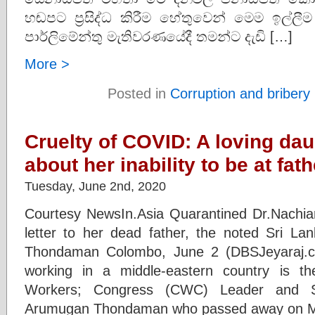
හඬපට ප්‍රසිද්ධ කිරීම හේතුවෙන් මෙම ඉල්
පාර්ලිමේන්තු මැතිවරණයේදී තමන්ට දැඩි […]
More >
Posted in
Corruption and bribery
Cruelty of COVID: A loving dau
about her inability to be at fath
Tuesday, June 2nd, 2020
Courtesy NewsIn.Asia Quarantined Dr.Nachi
letter to her dead father, the noted Sri Lan
Thondaman Colombo, June 2 (DBSJeyaraj.c
working in a middle-eastern country is t
Workers; Congress (CWC) Leader and Sr
Arumugan Thondaman who passed away on 