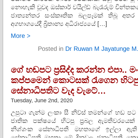
නොහැකි වූවද ඔස්කාර් වයිල්ඩ් බැරෑරුම් චින්ත
ජාත්‍යන්තර සංස්කෘතික බලපෑමක් තිබූ 
අගභාගයේදී බ්‍රිතාන්‍ය අධිරාජ්‍යයේ […]
More >
Posted in
Dr Ruwan M Jayatunge M
ගේ හඬපට ප‍්‍රසිද්ද කරන්න එපා.. 
කප්පමෙන් කොටසක් රැගෙන හිටපු
සේනාධිපතිට වැද වැටේ…
Tuesday, June 2nd, 2020
උපුටා ගැන්ම ලංකා සී නිව්ස් තමන්ගේ හඩ පට
ජාතික පක්ෂයේ හිටපු ප්‍රබල ඇමතිවරයෙක
නිශ්ශංක සේනාධිපති මහතාගේ ඉල්ලා ඇති
සේනාධිපති මහතා මේ දිනවල ජනාධිපති කො