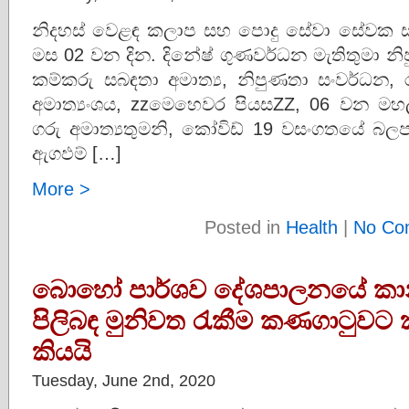
නිදහස් වෙළඳ කලාප සහ පොදු සේවා සේවක සංගම
මස 02 වන දින. දිනේෂ් ගුණවර්ධන මැතිතුමා නි
කම්කරු සබඳතා අමාත්‍ය, නිපුණතා සංවර්ධන, 
අමාත්‍යංශය, zzමෙහෙවර පියසZZ, 06 වන ම
ගරු අමාත්‍යතුමනි, කෝවිඩ් 19 වසංගතයේ බලප
ඇගඵම් […]
More >
Posted in
Health
|
No Co
බොහෝ පාර්ශව දේශපාලනයේ කා
පිලිබඳ මුනිවත රැකීම කණගාටුවට
කියයි
Tuesday, June 2nd, 2020