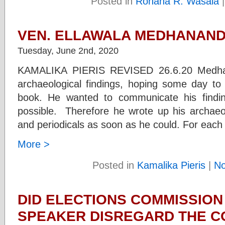
Posted in
Rohana R. Wasala
VEN. ELLAWALA MEDHANANDA
Tuesday, June 2nd, 2020
KAMALIKA PIERIS REVISED 26.6.20 Medhan
archaeological findings, hoping some day to p
book. He wanted to communicate his findi
possible. Therefore he wrote up his archaeol
and periodicals as soon as he could. For each
More >
Posted in
Kamalika Pieris
|
N
DID ELECTIONS COMMISSIO
SPEAKER DISREGARD THE C