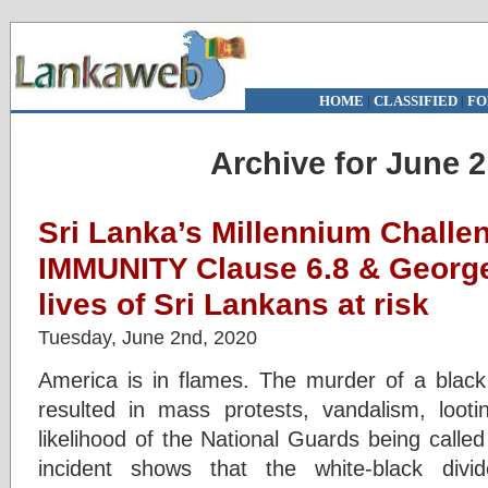
HOME
|
CLASSIFIED
|
FO
Archive for June 
Sri Lanka’s Millennium Challe
IMMUNITY Clause 6.8 & George
lives of Sri Lankans at risk
Tuesday, June 2nd, 2020
America is in flames. The murder of a bla
resulted in mass protests, vandalism, loot
likelihood of the National Guards being calle
incident shows that the white-black di