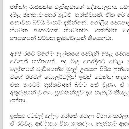
මහින්ද රාජපක්ෂ මැතිතුමාගේ දේශපාලනය සම්
දමිළ ජනතාව අතර ගැටළු තත්ත්වයක්. ඒක මේ අ
නොවන බවයි මානම් දකින්නේ. ගෝලීය දේශපා
තිබෙන ආකාරයක් තිබෙනවා. ශක්තිමත් 
නායකයන් වට්ටන ක්‍රමවේදයක් තියෙනවා.
අපේ රටේ වගේම ලෝකයේ දෙවැනි පෙළ දේශප
වෙනත් හස්තයන්. අද මැද පෙරදිගට වෙලා 
ලෝකයේ වැඩියෙන්ම මුදල් උපයන පිරිස ඉන්නේ
වගේ රටවල් ඩොලර්වලින් ඉවත් වෙන්න හ
එක පාරටම ත්‍රස්තවාදන් බවට පත් වුණා
අතුරුදහන් වුණා. ප්‍රජාතන්ත්‍රවාදය නැහැයි කි
ගත්තා.
ඉස්සර රටවල් අල්ලා ගත්තේ ගහලා විනාශ කරලා.
ඒ රටවල ආර්ථිකය විනාශ කරලා. නැත්නම් ආග