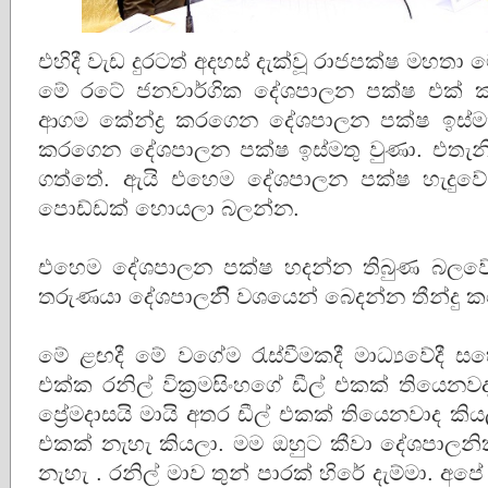
එහිදී වැඩ දුරටත් අදහස් දැක්වූ රාජපක්ෂ මහතා 
මේ රටේ ජනවාර්ගික දේශපාලන පක්ෂ එක් කා
ආගම කේන්ද්‍ර කරගෙන දේශපාලන පක්ෂ ඉස්මතු 
කරගෙන දේශපාලන පක්ෂ ඉස්මතු වුණා. එතැනි
ගත්තේ. ඇයි එහෙම දේශපාලන පක්ෂ හැදුව
පොඩ්ඩක් හොයලා බලන්න.
එහෙම දේශපාලන පක්ෂ හදන්න තිබුණ බලව
තරුණයා දේශපාලනිි වශයෙන් බෙදන්න තීන්දු 
මේ ළඟදී මේ වගේම රැස්වීමකදී මාධ්‍යවේදී 
එක්ක රනිල් වික්‍රමසිංහගේ ඩීල් එකක් තියෙන
ප්‍රේමදාසයි මායි අතර ඩීල් එකක් තියෙනවාද කි
එකක් නැහැ කියලා. මම ඔහුට කීවා දේශපාලනි
නැහැ . රනිල් මාව තුන් පාරක් හිරේ දැම්මා. අපේ 