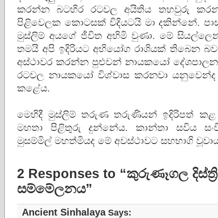
කරන්න බටහිර රටවල අයිතිය තහවුරු කරන්න
පිළිවෙලක කොටසක් විදියටයි මා දකින්නේ. පාස්ක
මුස්ලිම් අයගේ ජීවිත අහිමි වුණා. මේ සියල්ල
තමයි අපි ඉදිරියට අභියෝග රාශියක් තිබෙන 
අස්ථාවර කරන්න පුළුවන් නායකයෝ දේශපාල
රටවල නායකයෝ විශ්වාස කරනවා යනුවෙන්ද න
කළේය.
මෙහිදී මුස්ලිම් තරුණ තරුණියන් ඉදිරිපත් ක
මහතා පිළිතුරු දුන්නේය. කාන්තා සවිය ස
මුසම්මිල් මහත්මියද මේ අවස්ථාවට සහභාගි වූවා
2 Responses to “කුරුණෑගල දිස්ත්‍රි
සම්මේලනය”
Ancient Sinhalaya
Says: