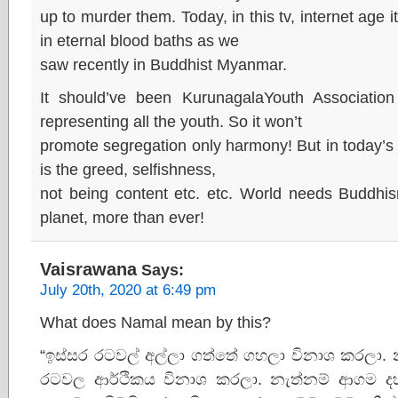
up to murder them. Today, in this tv, internet age 
in eternal blood baths as we
saw recently in Buddhist Myanmar.
It should’ve been KurunagalaYouth Association
representing all the youth. So it won’t
promote segregation only harmony! But in today’s
is the greed, selfishness,
not being content etc. etc. World needs Buddhism
planet, more than ever!
Vaisrawana
Says:
July 20th, 2020 at 6:49 pm
What does Namal mean by this?
“ඉස්සර රටවල් අල්ලා ගත්තේ ගහලා විනාශ කරලා. 
රටවල ආර්ථිකය විනාශ කරලා. නැත්නම් ආගම දහ