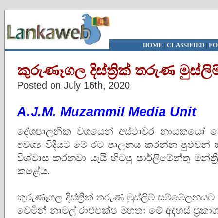
HOME
|
CLASSIFIED
|
FO
කුරුණෑගල දිස්ත්‍රික් තරුණ මුස්
Posted on July 16th, 2020
A.J.M. Muzammil Media Unit
දේශපාලනික වශයෙන් අස්ථාවර නායකයෝ ද
අවශ්‍ය විදියට මේ රට පාලනය කරන්න පුළුව
විශ්වාස කරනවා යැයි හිටපු පාර්ලිමේන්තු මන්ත්‍
කළේය.
කුරුණෑගල දිස්ත්‍රික් තරුණ මුස්ලිම් සම්මේලනය
වෙමින් නාමල් රාජපක්ෂ මහතා මේ අදහස් ප්‍රක