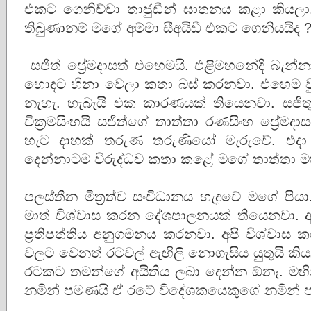
එකට ගෙනිච්චා තාජුඩීන් ඝාතනය කළා කියලා
තිබුණානම් මගේ අම්මා සීඅයිඩී එකට ගෙනියයිද 
සජිත් ප්‍රේමදාසත් එහෙමයි. එළිමහනේදී බැන
හොඳට හිනා වෙලා කතා බස් කරනවා. එහෙම වු
නැහැ. හැබැයි එක කාරණයක් තියෙනවා. සජිතුය
වික්‍රමසිංහයි සජිත්ගේ තාත්තා රණසිංහ ප්‍රේ
හැට දාහක් තරුණ තරුණියෝ මැරුවේ. 
දෙන්නාටම විරුද්ධව කතා කළේ මගේ තාත්තා මහි
පලස්තීන මිත්‍රත්ව සංවිධානය හැදුවේ මගේ පි
මාත් විශ්වාස කරන දේශපාලනයක් තියෙනවා.
ප්‍රතිපත්තිය අනුගමනය කරනවා. අපි විශ්වාස
වලට වෙනත් රටවල් ඇඟිලි නොගැසිය යුතුයි ක
රටකට තමන්ගේ අයිතිය ලබා දෙන්න ඕනෑ. මහි
නමින් පමණයි ඒ රටේ විදේශකයෙකුගේ නමින් 