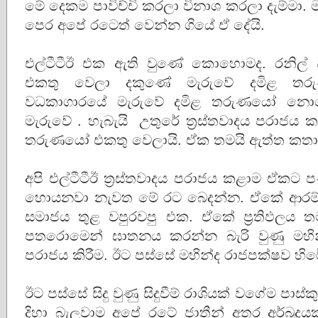
මේ දෙකම පාවිච්චි කරලා විනාශ කරලා දැම්මා
පෙර අපේ රටෙත් වෙන්න ගියේ ඒ දේයි.
එල්ටීටීඊ එක ඇති වුණේ කොහොමද. රනිල් වික්‍
එකතු වෙලා දකුණේ මැරුවේ දමිළ තර
වධකාගාරයේ මැරුවේ දමිළ තරුණයෝ නොව
මැරුවේ . හැබැයි උතුරේ ත්‍රස්තවාදය පරාජය ක
තරුණයෝ එකතු වෙලායි. ඒක තමයි ඇත්ත කත
අපි එල්ටීටීඊ ත්‍රස්තවාදය පරාජය කළාම ඒකට 
හොයනවා නැවත මේ රට බෙදන්න. ඒකේ ආරම්භ
සමාජය තුළ වපුරවපු එක. ඒකේ ප්‍රතිඵලය ත
පතරොමෙන් ඝාතනය කරන්න බැරි වුණු මහි
පරාජය කිරීම. ඊට පස්සේ මහින්ද රාජපක්ෂව හි
ඊට පස්සේ සිදු වුණු සිදුවීම් රාශියක් වගේම පාස්
දිහා බැලුවාම අපේ රටේ ජාතීන් අතර අර්බුද