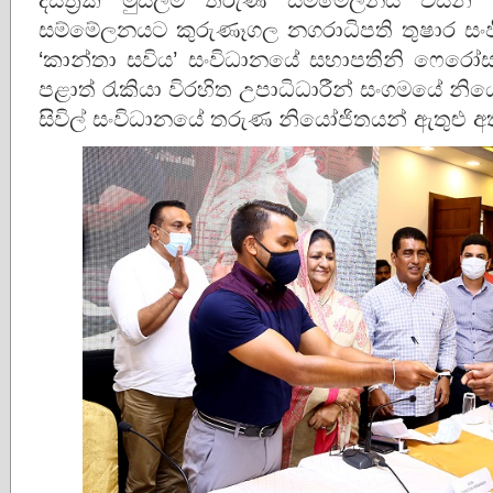
සම්මේලනයට කුරුණෑගල නගරාධිපති තුෂාර සංජීව, ප්
‘කාන්තා සවිය’ සංවිධානයේ සභාපතිනි ෆෙරෝසා ම
පළාත් රැකියා විරහිත උපාධිධාරීන් සංගමයේ නියෝ
සිවිල් සංවිධානයේ තරුණ නියෝජිතයන් ඇතුළු අති