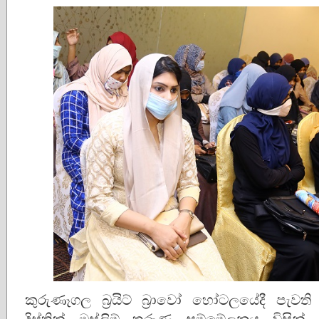
කුරුණෑගල බ්‍රයිට් බ්‍රාවෝ හෝටලයේදී පැ
දිස්ත්‍රික් මුස්ලිම් තරුණ සම්මේලනය විසි