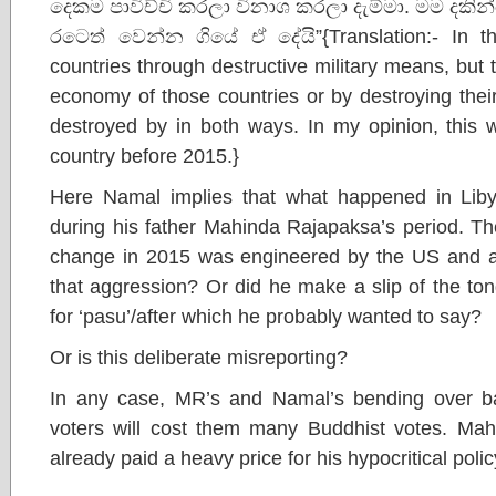
දෙකම පාවිච්චි කරලා විනාශ කරලා දැම්මා. මම ද
රටෙත් වෙන්න ගියේ ඒ දේයි”{Translation:- In the
countries through destructive military means, but 
economy of those countries or by destroying their
destroyed by in both ways. In my opinion, this
country before 2015.}
Here Namal implies that what happened in Lib
during his father Mahinda Rajapaksa’s period. Th
change in 2015 was engineered by the US and all
that aggression? Or did he make a slip of the to
for ‘pasu’/after which he probably wanted to say?
Or is this deliberate misreporting?
In any case, MR’s and Namal’s bending over b
voters will cost them many Buddhist votes. Mahi
already paid a heavy price for his hypocritical polic