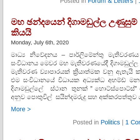
Posted in
Forum & Letters
|
මහ ඡන්දයෙන් දිගාමඩුල්ල උණුසුම
කියයි
Monday, July 6th, 2020
මාධ්‍ය නිවේදනය – පාර්ලිමේන්තු මැතිවර
සංවිධානය මෙවර මහ මැතිවරණයේදී දිගාමඩුල්ල දිස්
මැතිවරණ ව්‍යාපාරයක් ක්‍රියාත්මක වනු ඇතැය
එම සංවිධානයේ විධායක අධ්‍යක්ධ අහම්ඩ් ම
දිගාමඩුල්ලේ ස්ථාන තුනක් ” හොට්ස්පොට්ස්”
අනුව පොතුවිල් සයින්දමරුදු සහ අක්කරපත්තුව 
More >
Posted in
Politics
|
1 Co