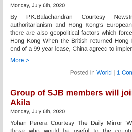
Monday, July 6th, 2020
By P.K.Balachandran Courtesy NewsIn.
authoritarianism and Hong Kong’s European
there are also geopolitical factors which force
Hong Kong When the British returned Hong K
end of a 99 year lease, China agreed to impl
More >
Posted in
World
|
1 Co
Group of SJB members will join
Akila
Monday, July 6th, 2020
Yohan Perera Courtesy The Daily Mirror ’We
those who would be useful to the count