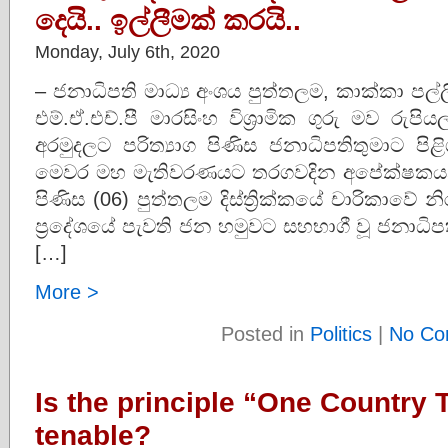
දෙයි.. ඉල්ලීමක් කරයි..
Monday, July 6th, 2020
– ජනාධිපති මාධ්‍ය අංශය පුත්තලම, කාක්කා පල්ලි
එම්.ඒ.එච්.පී මාරසිංහ විශ්‍රාමික ගුරු මව රු
අරමුදලට පරිත්‍යාග පිණිස ජනාධිපතිතුමාට ප
මෙවර මහ මැතිවරණයට තරගවදින අපේක්ෂකයන්
පිණිස (06) පුත්තලම දිස්ත්‍රික්කයේ චාරිකාවේ
ප්‍රදේශයේ පැවති ජන හමුවට සහභාගී වූ ජනාධි
[…]
More >
Posted in
Politics
|
No Co
Is the principle “One Country
tenable?