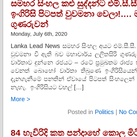
සමහර සිංහල කළු සුද්දන්ට එම්.සී.ස
ඉංගිරිසි පිටපත් වුවමනා වෙලා!…. 
ගුණරුවන්
Monday, July 6th, 2020
Lanka Lead News සමහර සිංහල අයට එම්.සී.සී. ක
වුවමනා වී ඇති බව මහාචාර්ය ලලිතසිරි ගුණර
වාර්තාව දුන්නෙ රජයට – රටේ ප‍්‍රමුඛතම රාජ්‍
වෙනත් බොහෝ වාර්තා තිබුණෙ ඉංගිරිසියෙන
දැනගැනීමේ පනතින් ඒවායේ පිටපත් සිංහලෙන් ඉ
නැහැ. ඉංගිරිසියට වහල් […]
More >
Posted in
Politics
|
No Co
84 හැවිරිදි කත පන්දාහේ කොල ම