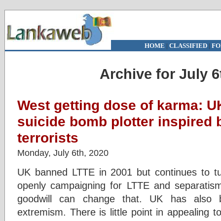
HOME
|
CLASSIFIED
|
FO
Archive for July 6
West getting dose of karma: UK
suicide bomb plotter inspired 
terrorists
Monday, July 6th, 2020
UK banned LTTE in 2001 but continues to tu
openly campaigning for LTTE and separatis
goodwill can change that. UK has also b
extremism. There is little point in appealing t