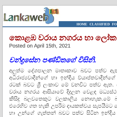
HOME
|
CLASSIFIED
|
FO
කොළඹ වරාය නගරය හා ලෝක
Posted on April 15th, 2021
චන්ද්‍රසේන පණ්ඩිතගේ විසිනි.
අලුත්ම දේශපාලන මාතෘකාව බවට පත්ව ඇ
අධිරාජ්‍යවාදීන්ගේ හා ඉන්දීය ව්යාප්තවාදීන්
රටක් බවට ශ්‍රී ලංකාව මේ වනවිට පත්ව ඇත
වරාය නගරය ආසියාවේ දිදුලන වෙළඳ මධ්‍යස
කිසිදු බලවතෙකුට වලකාලිය නොහැක.මේ බව
එරෙහිව ගත හැකි උපරිම දායකත්වය සැපයීමට මේ
හා උන්ගේ ගැත්තන් බවට පත්ව සිටින ඉන්දීය 