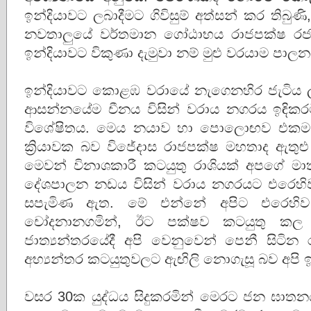
ඉන්දියාවට ලබාදීමට ගිවිසුම් අත්සන් කර තිබුණි
නවතාලුයේ වර්තමාන ගෝඨාභය රාජපක්ෂ රජයය
ඉන්දියාවට විකුණා දැමුවා නම් මුළු වරයාම පා
ඉන්දියාවට කොළඹ වරායේ නැගෙනහිර ජැටිය ල
ආසන්නයේම චීනය විසින් වරාය නගරය ඉඳිකරමි
විශේෂිතය. මෙය නයාව හා පොලොඟව එකම ක
ක්‍රියාවක බව විජේදාස රාජපක්ෂ මහතාද ඇතු
මෙවන් විනාශකාරී කටයුතු රාශියක් අපගේ මාත
දේශපාලන නඩය විසින් වරාය නගරයට එරෙහිව
සපැමිණ ඇත. මේ එන්නේ අපිට එරෙහිව
චෝදනානගමින්, ඊට පක්ෂව කටයුතු කල
ජාත්‍යන්තරයේදී අපි වෙනුවෙන් පෙනී සිටින 
අභ්‍යන්තර කටයුතුවලට ඇඟිලි නොගැසූ බව අපි 
වසර 30ක යුද්ධය සිදුකරමින් මෙරට ජන ඝා