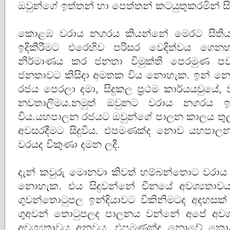
ඔවුන්ගේ ඉත්තන් හා පෙත්තන් කටයුතුකරමින් සි
කොළඹ වරාය නගරය කියන්නේ මෙරට සිතියම
ඉදිකිරීමට එරෙහිව පරිසර වෙදිත්වය ගෙන
නිර්මාණය කර ජනතා විමුක්ති පෙරමුණ 
ජනතාවට කිසිදා අමතක විය නොහැක. ඉන් නොන
රජය පෙරලා දමා, සිදුකල ප්‍රථම කාර්යයවුයේ,
නවතාලිමය.නමුත් ඔවුනට වරාය නගරය ඉඳ
විය.යහපාලන රජයට ඔවුන්ගේ පාලන කාලය තුලදී
අවසරදීමට සිදුවිය. එපමණක්ද නොව යහපාලන
වරයද විකුණා දමන ලදී.
දැන් කවුරු මොනවා කිවත් හම්බන්තොට වරාය
නොහැක. එය සිදුවන්නේ චීනයේ අවශ්‍යතා
ගුවන්තොටුපල ඉන්දියාවට විකිනිමටද අදහසක
ගුඅවන් තොටුපලද පාලනය වන්නේ අපේ අවශ්
අවශ්‍යතාවය අනුවය. එපමණක්ද නොවේ කො