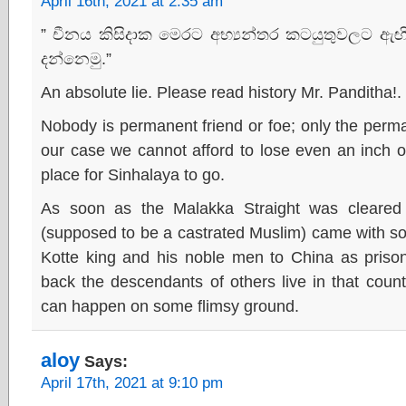
April 16th, 2021 at 2:35 am
” චීනය කිසිදාක මෙරට අභ්‍යන්තර කටයුතුවලට ඇඟ
දන්නෙමු.”
An absolute lie. Please read history Mr. Panditha!.
Nobody is permanent friend or foe; only the perman
our case we cannot afford to lose even an inch oo
place for Sinhalaya to go.
As soon as the Malakka Straight was cleared
(supposed to be a castrated Muslim) came with so
Kotte king and his noble men to China as priso
back the descendants of others live in that countr
can happen on some flimsy ground.
aloy
Says:
April 17th, 2021 at 9:10 pm