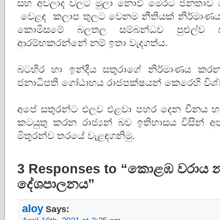
සහ අවලාද වලට මුලා නොවී මෙරට ජනතාව ජේ
වෙළඳ කලාප තුලට වෙනම නීතියක් නිර්මාණය
කොමිසමේ බලතල සම්බන්ධව පුළුල්ව 
ආරම්භකරන්නේ නම් ඉතා වැදගත්ය.
බටහිර හා ඉන්දීය සතුරාගේ නිර්මාණය ක
ජනාධිපති ගෝඨාභය රාජපක්ෂයන් කෙරෙහි විශ්
අපේ සතුරන්ට එලව එළවා පහර දෙන චීනය හා
කටයුතු කරන රාජ්‍යන් බව ඉතිහාසය විසින් අ
මිතුරන්ව තරයේ වැළඳගනිමු.
3 Responses to “කොළඹ වරාය
දේශපාලනය”
aloy
Says: