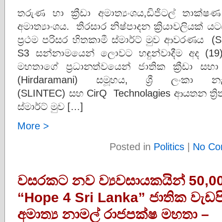
තරුණ හා ක්‍රීඩා අමාත්‍යංශය,ඩිජිටල් තාක්ෂ
අමාත්‍යාංශය. තිරසාර නිෂ්පාදන ක්‍රියාවලියක් ය
ප්‍රථම පරිසර හිතකාමී ස්මාර්ට් මුව ආවරණය (
S3 සන්නාමයෙන් ලොවට හඳුන්වාදීම අද (19)
මහතාගේ ප්‍රධානත්වයෙන් ජාතික ක්‍රීඩා සභා පරිශ
(Hirdaramani) සමූහය, ශ්‍රී ලං
(SLINTEC) සහ CirQ Technolagies ආයතන ත්‍ර
ස්මාර්ට් මුව […]
More >
Posted in
Politics
|
No Co
වසරකට නව ව්‍යවසායකයින් 50,000
“Hope 4 Sri Lanka” ජාතික වැඩ
අමාත්‍ය නාමල් රාජපක්ෂ මහතා –