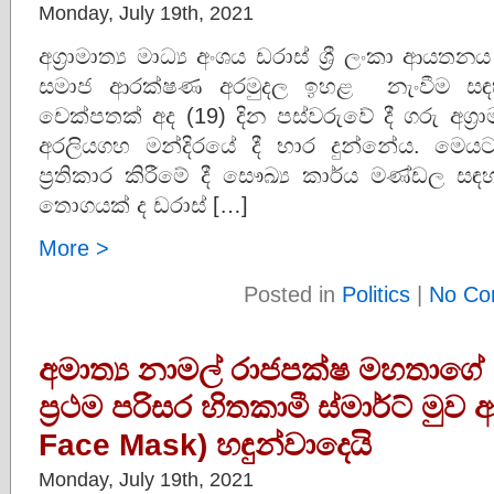
Monday, July 19th, 2021
අග්‍රාමාත්‍ය මාධ්‍ය අංශය ඩරාස් ශ්‍රී ලංකා ආය
සමාජ ආරක්ෂණ අරමුදල ඉහළ නැංවීම සඳහා
චෙක්පතක් අද (19) දින පස්වරුවේ දී ගරු අග්‍ර
අරලියගහ මන්දිරයේ දී භාර දුන්නේය. මෙය
ප්‍රතිකාර කිරීමේ දී සෞඛ්‍ය කාර්ය මණ්ඩල සඳහ
තොගයක් ද ඩරාස් […]
More >
Posted in
Politics
|
No Co
අමාත්‍ය නාමල් රාජපක්ෂ මහතාගේ
ප්‍රථම පරිසර හිතකාමී ස්මාර්ට් ම
Face Mask) හඳුන්වාදෙයි
Monday, July 19th, 2021