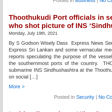
Posted in
Business
|
No C
Thoothukudi Port officials in 
who shot picture of INS ‘Sind
Monday, July 19th, 2021
By S Godson Wisely Dass Express News Ser
Express Sri Lankan and some vernacular med
reports speculating the purpose of the vessel
the southernmost ports of the country. T
submarine INS Sindhushashtra at the Thoothu
on social […]
More >
Posted in
Security
|
No C