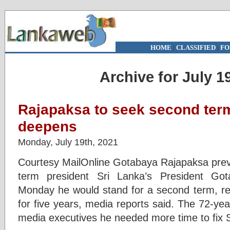
HOME
|
CLASSIFIED
|
FO
Archive for July 1
Rajapaksa to seek second term
deepens
Monday, July 19th, 2021
Courtesy MailOnline Gotabaya Rajapaksa previ
term president Sri Lanka’s President Go
Monday he would stand for a second term, rev
for five years, media reports said. The 72-year
media executives he needed more time to fix 