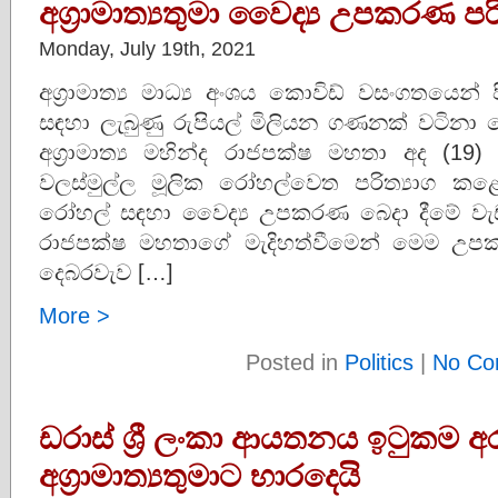
අග්‍රාමාත්‍යතුමා වෛද්‍ය උපකරණ පර
Monday, July 19th, 2021
අග්‍රාමාත්‍ය මාධ්‍ය අංශය කොවිඩ් වසංගතයෙන් 
සඳහා ලැබුණු රුපියල් මිලියන ගණනක් වටින
අග්‍රාමාත්‍ය මහින්ද රාජපක්ෂ මහතා අද (1
වලස්මුල්ල මූලික රෝහල්වෙත පරිත්‍යාග කළේය
රෝහල් සඳහා වෛද්‍ය උපකරණ බෙදා දීමේ වැ
රාජපක්ෂ මහතාගේ මැදිහත්වීමෙන් මෙම උපක
දෙබරවැව […]
More >
Posted in
Politics
|
No Co
ඩරාස් ශ්‍රී ලංකා ආයතනය ඉටුකම අ
අග්‍රාමාත්‍යතුමාට භාරදෙයි