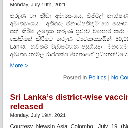
Monday, July 19th, 2021
තරුණ හා ක්‍රීඩා අමාත්‍යංශය, ඩිජිටල් තාක්ෂ
අමාත්‍යාංශය. අතිගරු ජනාධිපතිතුමාගේ සෞභා
පත් කිරීම උදෙසා තරුණ ප්‍රජාව ව්‍යාපාර කර
ශක්තිමත් කිරීමට තරුණ ව්‍යවසායකයින් 50,0
Lanka” නවතම වැඩසටහන පසුගියදා මහරගම
අමාත්‍ය නාමල් රාජපක්ෂ මහතාගේ ප්‍රධානත්වයෙ
More >
Posted in
Politics
|
No Co
Sri Lanka’s district-wise vacci
released
Monday, July 19th, 2021
Courtesy NewsIn.Asia Colombo, July 19 (N