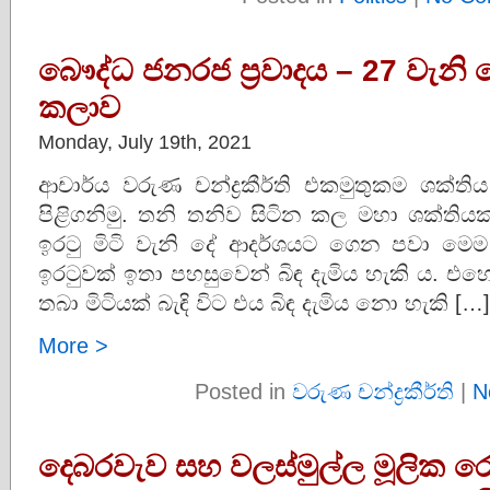
බෞද්ධ ජනරජ ප්‍රවාදය – 27 වැන
කලාව
Monday, July 19th, 2021
ආචාර්ය වරුණ චන්ද්‍රකීර්ති එකමුතුකම ශක
පිළිගනිමු. තනි තනිව සිටින කල මහා ශක්ති
ඉරටු මිටි වැනි දේ ආදර්ශයට ගෙන පවා මෙම
ඉරටුවක් ඉතා පහසුවෙන් බිඳ දැමිය හැකි ය. එහෙ
තබා මිටියක් බැඳි විට එය බිඳ දැමිය නො හැකි […]
More >
Posted in
වරුණ චන්ද්‍රකීර්ති
|
N
දෙබරවැව සහ වලස්මුල්ල මූලික 