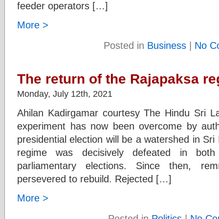
feeder operators […]
More >
Posted in
Business
|
No C
The return of the Rajapaksa r
Monday, July 12th, 2021
Ahilan Kadirgamar courtesy The Hindu Sri Lan
experiment has now been overcome by auth
presidential election will be a watershed in Sr
regime was decisively defeated in both
parliamentary elections. Since then, r
persevered to rebuild. Rejected […]
More >
Posted in
Politics
|
No Co