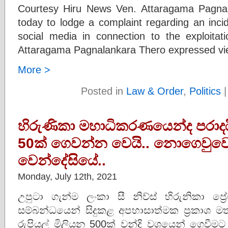
Courtesy Hiru News Ven. Attaragama Pagnal
today to lodge a complaint regarding an inci
social media in connection to the exploitati
Attaragama Pagnalankara Thero expressed vi
More >
Posted in
Law & Order
,
Politics
හිරුණිකා මහාධිකරණයෙන්ද පරාදය
50ක් ගෙවන්න වෙයි.. නොගෙවුව
වෙන්දේසියේ..
Monday, July 12th, 2021
උපුටා ගැන්ම ලංකා සී නිව්ස් හිරුනිකා ප්‍රේ
සම්බන්ධයෙන් සිදුකළ අපහාසාත්මක ප්‍රකාශ ම
රුපියල් මිලියන 500ක් වන්දි වශයෙන් ගෙව