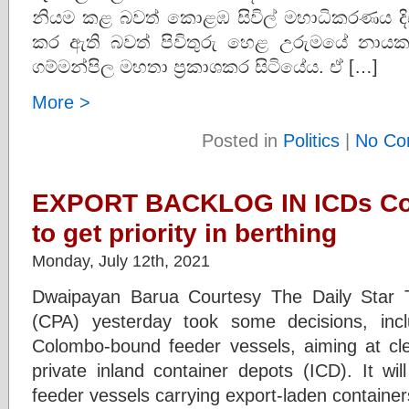
නියම කළ බවත් කොළඹ සිවිල් මහාධිකරණය දි
කර ඇති බවත් පිවිතුරු හෙළ උරුමයේ නායක 
ගම්මන්පිල මහතා ප්‍රකාශකර සිටියේය. ඒ […]
More >
Posted in
Politics
|
No Co
EXPORT BACKLOG IN ICDs Co
to get priority in berthing
Monday, July 12th, 2021
Dwaipayan Barua Courtesy The Daily Star T
(CPA) yesterday took some decisions, includ
Colombo-bound feeder vessels, aiming at clea
private inland container depots (ICD). It will
feeder vessels carrying export-laden containers