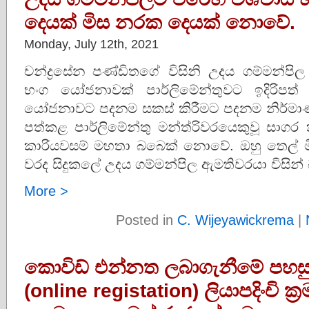
දෙයක් මිස නරක දෙයක් නොවේ.
Monday, July 12th, 2021
චන්ද්‍රසේන පණ්ඩිතගේ විසිනි උදය ගම්මන්පි
භංග යෝජනාවක් පාර්ලිමේන්තුවට ඉදිරිප
යෝජනාවට පදනම සකස් කිරීමට පදනම නිර්මා
පත්කළ පාර්ලිමේන්තු මන්ත්රිවරයෙකුවූ සාගර 
කාරියවසම් මහතා බබෙක් නොවේ. ඔහු තෙල් මි
වරද සිදුකලේ උදය ගම්මන්පිල ඇමතිවරයා විසින් බව 
More >
Posted in
C. Wijeyawickrema
|
කොවිඩ් එන්නත ලබාගැනීමේ පහසු
(online registation) ලියාපදිංචි ක්