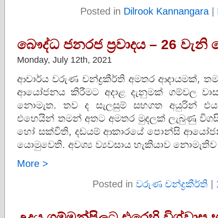
Posted in
Dilrook Kannangara
|
බෞද්ධ ජනරජ ප්‍රවාදය – 26 වැන
Monday, July 12th, 2021
ආචාර්ය වරුණ චන්ද්‍රකීර්ති අමතර ආදායමක්, තමන
ආයෝජනය කිරීමට අදාළ දැනුමක් ගම්වල 
නොමැත. තව ද සැලසුම් සහගත අයුරින් එය
එහෙයින් තමන් අතට අමතර මුදලක් ලැබුණු විග
හෝ සක්විති, දඩයම් ආකාරයේ පොන්සි ආයෝජන 
යොමුවෙති. අවශ්‍ය ව්‍යවසාය හැකියාව නොමැතිව
More >
Posted in
වරුණ චන්ද්‍රකීර්ති
|
උදය ගම්මන්පිලට එරෙහි විශ්වා