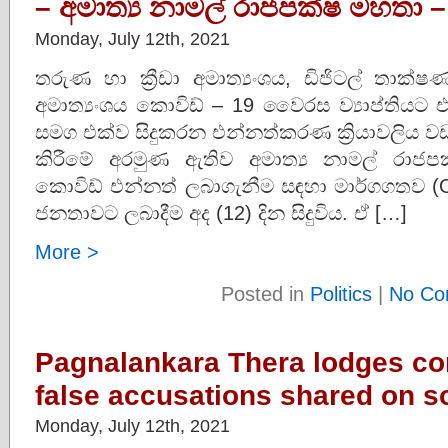
– අමාත්‍ය නාමල් රාජපක්ෂ මහතා –
Monday, July 12th, 2021
තරුණ හා ක්‍රීඩා අමාත්‍යංශය, ඩිජිටල් තාක්ෂ
අමාත්‍යංශය කොවිඩ් – 19 වෛරස ව්‍යාප්තියට 
සමග එක්ව සිදුකරන එන්නත්කරණ ක්‍රියාවලිය වඩාත
කිරීමේ අරමුණ ඇතිව අමාත්‍ය නාමල් රා
කොවිඩ් එන්නත් ලබාගැනීම සඳහා මාර්ගගතව (Onl
ජනතාවට ලබාදීම අද (12) දින සිදුවිය. ඒ […]
More >
Posted in
Politics
|
No Co
Pagnalankara Thera lodges co
false accusations shared on so
Monday, July 12th, 2021