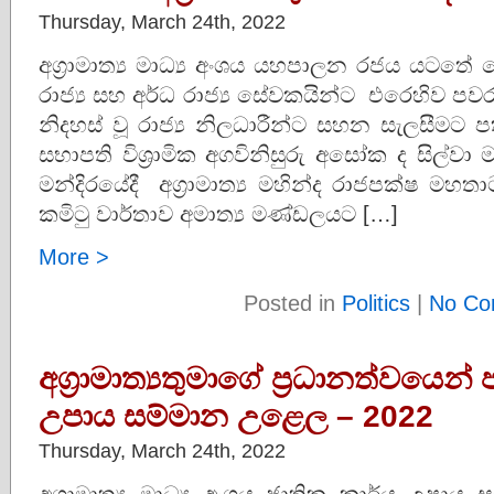
Thursday, March 24th, 2022
අග්‍රාමාත්‍ය මාධ්‍ය අංශය යහපාලන රජය යටතේ
රාජ්‍ය සහ අර්ධ රාජ්‍ය සේවකයින්ට එරෙහිව 
නිදහස් වූ රාජ්‍ය නිලධාරීන්ට සහන සැලසීමට 
සභාපති විශ්‍රාමික අගවිනිසුරු අසෝක ද සිල්වා
මන්දිරයේදී අග්‍රාමාත්‍ය මහින්ද රාජපක්ෂ ම
කමිටු වාර්තාව අමාත්‍ය මණ්ඩලයට […]
More >
Posted in
Politics
|
No Co
අග්‍රාමාත්‍යතුමාගේ ප්‍රධානත්වයෙන්
උපාය සම්මාන උළෙල – 2022
Thursday, March 24th, 2022
අග්‍රාමාත්‍ය මාධ්‍ය අංශය ජාතික කාර්ය උපාය ස