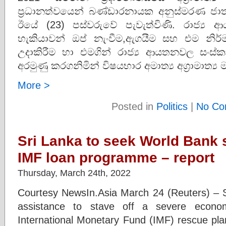
ප්‍රධානත්වයෙන් බණ්ඩාරනායක අනුස්මරණ ජාත්‍
ඊයේ (23) පස්වරුවේ පැවැත්විණි. රාජ්‍
හැකියාවන් ඔප් නැංවීම,ඇගයීම සහ එම නිර්
උදාකිරීම හා එමගින් රාජ්‍ය ආයතනවල සංස්කෘ
අරමුණු කරගනිමින් විෂයභාර අමාත්‍ය අග්‍රාමාත්
More >
Posted in
Politics
|
No Co
Sri Lanka to seek World Bank 
IMF loan programme – report
Thursday, March 24th, 2022
Courtesy NewsIn.Asia March 24 (Reuters) – S
assistance to stave off a severe econom
International Monetary Fund (IMF) rescue pla