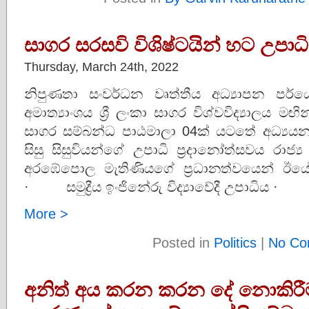
සාගර සරසවි විශිෂ්ටයින් හට උපාධි
Thursday, March 24th, 2022
නිපුණතා සංවර්ධන වෘත්තීය අධ්‍යාපන පර්ය
අමාත්‍යාංශය ශ්‍රී ලංකා සාගර විශ්වවිද්‍යාලය ම
සාගර සම්බන්ධ පාඨමාලා 04ක් යටතේ අධ්‍යය
සිසු සිසුවියන්ගේ උපාධි ප්‍රදානෝත්සවය රාජ්‍
අරඹේපොල මැතිණියගේ ප්‍රධානත්වයෙන් ඊයේ ද
· සමුද්‍රීය ඉංජිනේරු විද්‍යාවේදී උපාධිය ·
More >
Posted in
Politics
|
No Co
අනිත් අය කරන කරන දේ නොකිරී