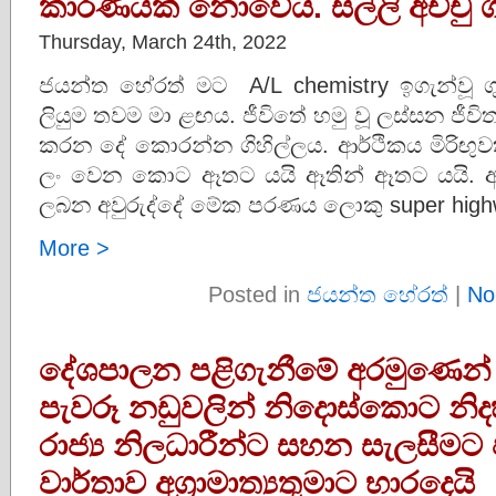
කාරණයක් නොවේය. සල්ලි අච්චු
Thursday, March 24th, 2022
ජයන්ත හේරත් මට A/L chemistry ඉගැන්වූ ග
ලියුම තවම මා ළඟය. ජීවිතේ හමු වූ ලස්සන ජී
කරන දේ කොරන්න ගිහිල්ලය. ආර්ථිකය මිරිඟුවක
ලං වෙන කොට ඈතට යයි ඈතින් ඈතට යයි. අ
ලබන අවුරුද්දේ මේක පරණය ලොකු super high
More >
Posted in
ජයන්ත හේරත්
|
No
දේශපාලන පළිගැනීමේ අරමුණෙන
පැවරූ නඩුවලින් නිදොස්කොට නිදහස්
රාජ්‍ය නිලධාරීන්ට සහන සැලසීමට
වාර්තාව අග්‍රාමාත්‍යතුමාට භාරදෙයි