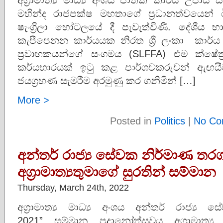
මහින්ද රාජපක්ෂ මහතාගේ ප්‍රධානත්වයෙන
ෂැංග්‍රිලා හෝටලයේ දී පැවැත්විණි. දේශීය භ
කැපීපෙනන කාර්යයක නිරත ශ්‍රී ලංකා කාර්
ප්‍රවාහකයන්ගේ සංගමය (SLFFA) එම ක්ෂේත්
කර්යභාරයක් ඉටු කළ පාර්ශවකරුවන් ඇඟයීම
ජයග්‍රහණ සැමරීම අරමුණු කර ගනිමින් […]
More >
Posted in
Politics
|
No Co
අන්තර් රාජ්‍ය සේවක නිර්මාණ ත
අග්‍රාමාත්‍යතුමාගේ සුරතින් සම්මාන
Thursday, March 24th, 2022
අග්‍රාමාත්‍ය මාධ්‍ය අංශය අන්තර් රාජ්‍
2021” සම්මාන ප්‍රදානෝත්සවය අග්‍රාමාත