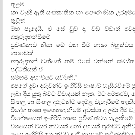
තුළම
කා වැද්දී ඇති සංස්කෘතික හා පෞරාණික උරඅම
තුළින්
මඟ පෑදෙයි. එ සේ වුව ද, වඩ වඩාත් අවද
අතුරුදහන්වීමේ
ප්‍රවණතාව නිසා මේ වන විට භාෂා බහුත්ව
භාෂාවක්
අතුරුදහන් වන්නේ නම් එසේ වන්නේ සමස්ත ස
පද්ධතියක් ඒ
සමඟම අභාවයට යවමිනි.”
අපගේ දුවා දරුවන්ට ඉංගිරිසි භාෂාව හැසිරවීමේ ප
ලබා දිය යුතු බවට විවාදයක් නැත. ඊට අමතරව, 
සිංහල හා සිංහල දරුවන්ට දෙමළ වැහැරීමේ හැකි
විදේශ භාෂා ඉගෙනගැනීමේ අවස්ථා ද ලබා දීම වැ
විශේෂයෙන් ඉංගිරිසි භාෂා ප්‍රවීණත්වය සැලකීමේ
වශයෙන් වසර නවයක් හෝ දහයක් පුරාවට අනිවා
ලෙස ඉංගිරිසි ඉගැන්වුව ද ඒ භාෂාවේ ප්‍රවීණත්ව