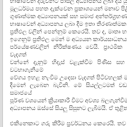
භාෂාවෙන් දරුවන්ට පාසල් අධ්‍යාපනය ලබා දිය යු
මූලධර්මය පහත දැක්වෙන ප්‍රකාශයෙන් මනාව පිළි
ගුණාත්මක අධ්‍යාපනයක් සහ සමාජ අන්තර්ග්‍රහණ
භාෂාවෙන් අධ්‍යාපනය ලබා දීම ඉතා තීරණාත්
ප්‍රතිඵල වලින් පෙන්නුම් කෙරෙයි. තව ද, මාතෘ 
ඉගෙනුම් ප්‍රතිඵල මෙන් ම අධ්‍යයන කාර්යසාධ
පර්යේෂණවලින් නිරීක්ෂණය වෙයි. ප්‍රාථම
වැදගත්
වන්නේ දැනුම් හිදැස් වළැක්වීම පිණිස ස
වටහාගැනීමේ
වේගය ඉහළ නැංවීම උදෙසා වැදගත් පිටිවහලක් ම
දීමෙන් ලැබෙන බැවිනි. මේ සියල්ලටමත් ව
සමාජයේ
පූර්ණ වශයෙන් ක්‍රියාකාරී වීමට අවශ්‍ය බලගැන්
අධ්‍යාපනය ඔස්සේ සියලු සිසුනට ලැබීමයි. ඒ තු
එකිනෙකාට ගරු කිරීම ප්‍රවර්ධනය කෙරෙයි. ත