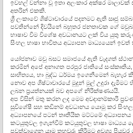
ඉවහල් වන්නා වූ ඉතා අලංකාර අක්ෂර මාලාවක්
අතරින් එකකි.
ශ්‍රී ලංකාවේ ශිෂ්ටාචාරයේ පදනමට ඇති ඍජු සම
පවතින්නේ දිවයිනේ බහුතර ජනතාවක ගේ මවුබ
භාෂාව වීම විශේෂ අවධානයට ලක් විය යුතු කරු
සිංහල භාෂා භාවිතය අධ්‍යාපන මාධ්‍යයෙන් ඉවත
යෝජනාව මවු බසට සමාජයේ ඇති වැදගත් ස්ථා
කරමින් අපේ අනාගත පරපුර ජාතියේ සංස්කෘතිය
සාහිත්‍යය, හා බුද්ධ ධර්මය ඉගෙනීමෙන් බැහැර 
නොව අප ශිෂ්ටාචාරයේ මුදුන් මුල් උදුරා දැමීමට 
ලබන ප්‍රයත්නයක් බව අපගේ නිරීක්ෂණයයි.
අප විසින් මතු කරන ලද මෙම අවදානම්කාරී ප්‍
සුවිශේෂී සහ කඩිනම් අවධානය යොමු කර සිංහල භ
අධ්‍යාපනයේ පටන් තෘතීයික මට්ටමේ අධ්‍යාපනය 
කටයුතුවල ඉගැන්වීම් කටයුතුවල භාෂා මාධ්‍යය 
පවත්වාගෙන යාම තහවුරු කිරීමට අවශ්‍ය පියවර