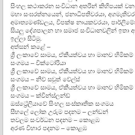
සිංහල කථාකරන සංවිධාන අතරින් කිහිපයක් වන
මහා සංඝරත්නයෙන්, ජනාධිපතිවරයා, අගමැතිවර
අමාත්‍යමණ්ඩලය, විපක්ෂ නායකවරයා, පාර්ලිමේන්ත
සියලු දේශපාලන හා සමාජ සංවිධානවලින් ඉතා
ඉල්ලා සිටිමු.
අත්සන් කළේ –
ශ්‍රී ලංකාවේ සාමය, ඒකීයත්වය හා මානව හිමිකම්
සංගමය – වික්ටෝරියා
ශ්‍රී ලංකාවේ සාමය, ඒකීයත්වය හා මානව හිමිකම්
සංගමය – නිව් සවුත් වේල්ස්
ශ්‍රී ලංකාවේ සාමය, ඒකීයත්වය හා මානව හිමිකම්
සංගමය – ක්වීන්ස්ලන්ඩ්
ඔස්ට්‍රේලියාවේ සිංහල සංස්කෘතික සංගමය
සීහලේ ලෝක උරුම පදනම – ලන්ඩන්
තවලම සංවර්ධන පදනම – කොළඹ
අරණ විහාර පදනම – කොළඹ