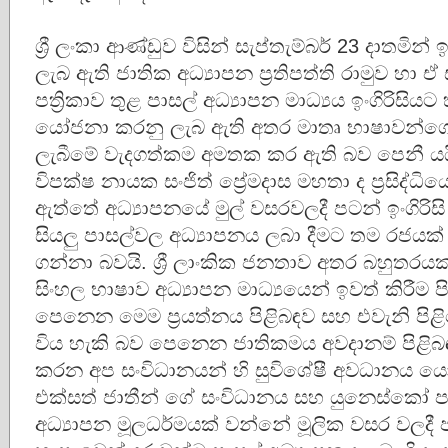
ශ්‍රී ලංකා ආණ්ඩුව විසින් සැප්තැම්බර් 23 දාතමින් 
ලැබ ඇති ජාතික අධ්‍යාපන ප්‍රතිපත්ති රාමුව හා 
පත්‍රිකාව තුළ පාසල් අධ්‍යාපන මාධ්‍යය ඉංගිරිසිය
යෝජනා කරනු ලැබ ඇති අතර මාතෘ භාෂාවන්ගෙන
ලැබීමේ වැදගත්කම අමතක කර ඇති බව පෙනී යය
විපක්ෂ නායක සංජිත් ප්‍රේමදාස මහතා ද ප්‍රසිද්ධිය
ඇත්තේ අධ්‍යාපනයේ මුල් වසරවලදී පටන් ඉංගිරිසි
සියලු පාසල්වල අධ්‍යාපනය ලබා දීමට තම රජයක්
ගන්නා බවයි. ශ්‍රී ලාංකික ජනතාව අතර බහුතර
සිංහල භාෂාව අධ්‍යාපන මාධ්‍යයෙන් ඉවත් කිරීම
පෙනෙන මෙම ප්‍රයත්නය පිළිබඳව සහ එවැනි පි
විය හැකි බව පෙනෙන ජාතිකමය අවදානම් පිළි
කරන අප සංවිධානයන් හි සුවිශේෂී අවධානය යො
එක්සත් ජාතීන් ගේ සංවිධානය සහ යුනෙස්කෝ ප
අධ්‍යාපන මූලධර්මයක් වන්නේ මූලික වසර වලදී 