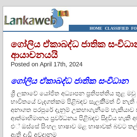
HOME
|
CLASSIFIED
|
FO
ගෝලිය ඒකාබද්ධ ජාතික සංවිධ
ආයාචනයයි
Posted on April 17th, 2024
ගෝලිය ඒකාබද්ධ ජාතික සංවිධාන
ශ්‍රී ලකාවේ යෝජිත අධ්‍යාපන ප්‍රතිපත්තිය තුළ මව
භාවිතයේ වැදගත්කම පිළිබඳව සැලකිිමත් වී නැති
අනාගත පරපුරේ දැනුම් උකහාගැනීමේ හැකියාව
ආත්මාභිමානය ප්‍රවර්ධනය පිළිබඳව සිදුවිය හැකි 
එ් ඔස්සේ සිංහල භාෂාව මළ භාෂාවක් බවට තල්ල
ඇති දැඩි අවදානම