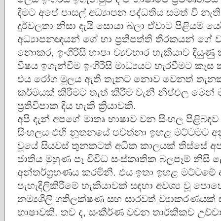
දීමට අපේ පාසල් අධ්‍යාපන පද්ධතිය සමත් වී නැ
දුර්වලතා නිසා දැයි සොයා බලා ඒවාට පිළියම් යෙ
අධ්‍යාපනඥයන් ගේ හා ප්‍රතිපත්ති තීරකයන් ගේ
නොකර, ඉංගිරිසි භාෂා ව්‍යවහාර හැකියාව දියුණු 
විෂය ඉගැන්වීම ඉංගිරිසි මාධ්‍යයට හැරවීමට කැ
එය රෝග මූලය ඇති තැනට නොව වෙනත් තැනකට
කර්මයක් කිරීමට තැත් කිරීම වැනි නිෂ්ඵල මෙන් 
ප්‍රතිවිපාක දිය හැකි ක්‍රියාවකි.
අපි දැන් අපගේ මාතෘ භාෂාව වන සිංහල පිළිබඳව
සිංහලය එහි නූතනයේ පවත්නා ඉහළ මට්ටමට අ
වූයේ සියවස් තුනකටත් අධික කාලයක් තිස්සේ අ
ජාතිය මුහුණ පෑ විවිධ සංස්කෘතික බලපෑම් නිසි 
අන්තර්ග්‍රහණය කරමිනි. එය ඉතා ඉහළ මට්ටමේ 
පැහැදිලිකිරීමේ හැකියාවක් සඳහා අවශ්‍ය වූ පො
නම්‍යශීලී ගතිලක්ෂණ සහ සාරවත් ව්‍යාකරණයක් ස
භාෂාවකි. තව ද, සංකීර්ණ වචන තාර්කිකව උච්