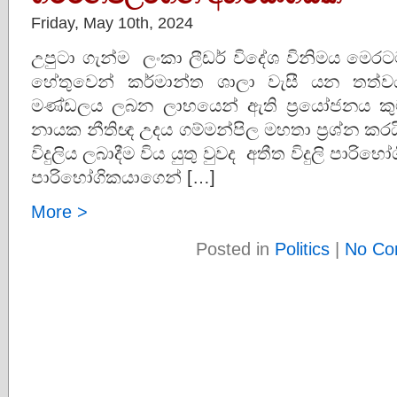
Friday, May 10th, 2024
උපුටා ගැන්ම ලංකා ලීඩර් විදේශ විනිමය මෙරටට 
හේතුවෙන් කර්මාන්ත ශාලා වැසී යන තත්වය
මණ්ඩලය ලබන ලාභයෙන් ඇති ප්‍රයෝජනය කුමක
නායක නීතිඥ උදය ගම්මන්පිල මහතා ප්‍රශ්න කරයි.
විදුලිය ලබාදීම විය යුතු වුවද අතීත විදුලි පාරිභෝ
පාරිභෝගිකයාගෙන් […]
More >
Posted in
Politics
|
No Co