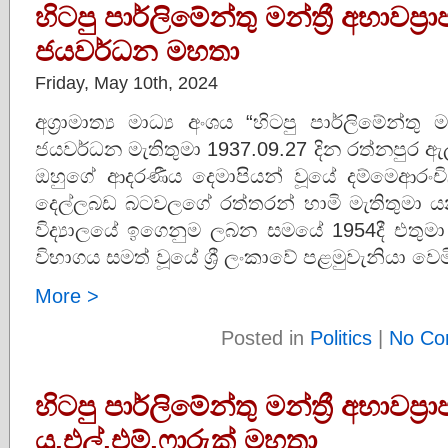
හිටපු පාර්ලිමේන්තු මන්ත්‍රී අභාවප්
ජයවර්ධන මහතා
Friday, May 10th, 2024
අග්‍රාමාත්‍ය මාධ්‍ය අංශය “හිටපු පාර්ලිමේන්තු 
ජයවර්ධන මැතිතුමා 1937.09.27 දින රත්නපුර 
ඔහුගේ ආදරණීය දෙමාපියන් වූයේ දම්මෙආරං
දෙල්ලබඩ බටවලගේ රත්තරන් හාමි මැතිතුමා 
විද්‍යාලයේ ඉගෙනුම ලබන සමයේ 1954දී එතුමා 
විභාගය සමත් වූයේ ශ්‍රී ලංකාවේ පළමුවැනියා වෙමි
More >
Posted in
Politics
|
No Co
හිටපු පාර්ලිමේන්තු මන්ත්‍රී අභාවප්‍ර
යූ.එල්.එම්.ෆාරුක් මහතා