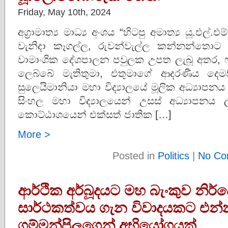
Friday, May 10th, 2024
අග්‍රාමාත්‍ය මාධ්‍ය අංශය “හිටපු අමාත්‍ය යූ.එල්.
වැනිදා කෑගල්ල, රුවන්වැල්ල කන්නන්තොට ම
වාමාංශික දේශපාලන පවුලක උපත ලැබූ අතර, ෆල
ලෙබ්බේ මැතිතුමා, එතුමාගේ ආදරණීය දෙම
සුලෙයිමානියා මහා විද්‍යාලයේ මූලික අධ්‍යාපනය 
සිංහල මහා විද්‍යාලයෙන් උසස් අධ්‍යාපනය 
කොට්ඨාශයෙන් එක්සත් ජාතික […]
More >
Posted in
Politics
|
No Co
ආර්ථික අර්බූදයට මහ බැංකුව නිර
සාර්ථකත්වය ගැන විවාදයකට එන්
ගම්මන්පිලගෙන් අභියෝගයක්