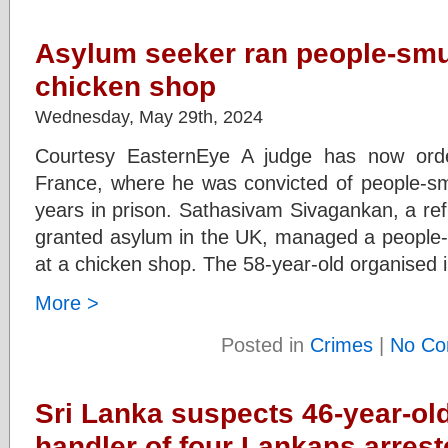
Asylum seeker ran people-smu
chicken shop
Wednesday, May 29th, 2024
Courtesy EasternEye A judge has now orde
France, where he was convicted of people-sm
years in prison. Sathasivam Sivagankan, a re
granted asylum in the UK, managed a people-
at a chicken shop. The 58-year-old organised i
More >
Posted in
Crimes
|
No Co
Sri Lanka suspects 46-year-ol
handler of four Lankans arreste