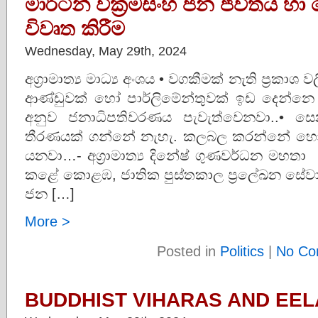
මාර්ටින් වික්‍රමසිංහ ජන ජීවිතය
විවෘත කිරීම
Wednesday, May 29th, 2024
අග්‍රාමාත්‍ය මාධ්‍ය අංශය • වගකීමක් නැති ප්‍රකාශ 
ආණ්ඩුවක් හෝ පාර්ලිමේන්තුවක් ඉඩ දෙන්නෙ න
අනුව ජනාධිපතිවරණය පැවැත්වෙනවා..• ස
තීරණයක් ගන්නේ නැහැ. කලබල කරන්නේ හෝ ර
යනවා…- අග්‍රාමාත්‍ය දිනේෂ් ගුණවර්ධන මහතා 
කළේ කොළඹ, ජාතික පුස්තකාල ප්‍රලේඛන සේවා මණ
ජන […]
More >
Posted in
Politics
|
No Co
BUDDHIST VIHARAS AND EELA