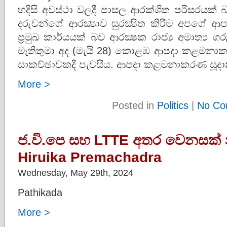
හදිසි අවස්ථා වලදී පාසල ආරක්ශිත පරිසරයක් 
දරුවන්ගේ ආරක්‍ෂාව සුරක්‍ෂිත කිරීම අප
ප්‍රමුඛ කාර්යයක් බව ආරක්‍ෂක රාජ්‍ය අමාත්‍ය
මැතිතුමා අද (මැයි 28) කොළඹ ආපදා කළමනාකර
සාකච්ඡාවකදී පැවසීය. ආපදා කළමනාකරණ සූදා
More >
Posted in
Politics
|
No Co
ජ.වි.පෙ සහ LTTE අතර වෙනසක් න
Hiruika Premachadra
Wednesday, May 29th, 2024
Pathikada
More >