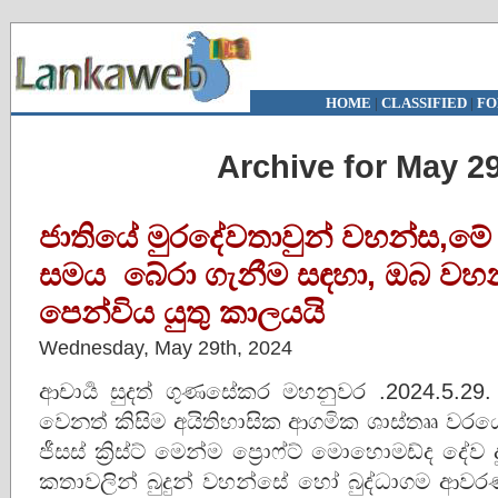
HOME
|
CLASSIFIED
|
FO
Archive for May 29
ජාතියේ මුරදේවතාවුන් වහන්ස,මේ 
සමය බේරා ගැනීම සඳහා, ඔබ ව
පෙන්විය යුතු කාලයයි
Wednesday, May 29th, 2024
ආචාර්‍ය සුදත් ගුණසේකර මහනුවර .2024.5.29
වෙනත් කිසිම අයිතිහාසික ආගමික ශාස්තෲ ව
ජීසස් ක්‍රිස්ට් මෙන්ම ප්‍රොෆ්ට් මොහොමඩ්ද දේව
කතාවලින් බුදුන් වහන්සේ හෝ බුද්ධාගම ආවරණ