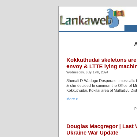
A
Kokkuthudai skeletons are 
envoy & LTTE lying machi
Wednesday, July 17th, 2024
Shenali D Waduge Desperate times calls f
& she decided to summon the Office of Mis
Kokkuthudai, Kokilai area of Mullaitivu Distr
More >
P
Douglas Macgregor | Last W
Ukraine War Update