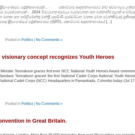
දු ක්‍රීඩාංගණයට ප්‍රේක්ෂාගාරයක්… · කොට්ටාව ආදාහනාගාරයට නව අවමංගල්‍ය උත්ස
මධ්‍යස්ථානයක්… 2024 විමධ්‍යගත අයවැය වැඩසටහන සහ බස්නාහිර පළාත් සංවර්ධ
න මහතා සහ පාර්ලිමේන්තු මන්ත්‍රී යදාමිණී ගුණවර්ධන මහතා වෙත වෙන්කිරුණු ප්‍රතිපා
ු ක්‍රීඩාංගණයේ ප්‍රේක්ෂාගාරය ඉදිකිරීම්, කොට්ටාව ආදාහනාගාරයේ […]
Posted in
Politics
|
No Comments »
s visionary concept recognizes Youth Heroes
e Minister Tennakoon graces first ever NCC National Youth Heroes Award ceremo
 Bandara Tennakoon graced the first National Cadet Corps National Youth Hero
e National Cadet Corps (NCC) Headquarters in Pamankada, Colombo today (Jul 17
Posted in
Politics
|
No Comments »
nvention in Great Britain.