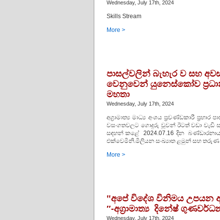
Wednesday, July 17th, 2024
Skills Stream
More >
පාසල්වලින් බැහැර ව සහ අවස
වෙනුවෙන් යුනෙස්කෝව ප්‍රධාන
මහතා
Wednesday, July 17th, 2024
අග්‍රාමාත්‍ය මාධ්‍ය අංශය ප්‍රචණ්ඩකාරී ප්‍රහා
වසංගතවලට ගොදුරු වූවන් ඊටත් වඩා වැඩි සංඛ්
සඳහන් කළේ 2024.07.16 දින බණ්ඩාරනායක
එක්වෙමිනි.මිලියන සංඛ්‍යාත ළමුන් සහ තරුණ
More >
‟අපේ විදේශ විනිමය උපයන ආ
″-අග්‍රාමාත්‍ය දිනේෂ් ගුණවර
Wednesday, July 17th, 2024