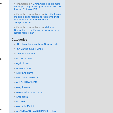
ed
ew
chamarakl
on
China willing to promote
strategic cooperative partnership with Sri
]
Lanka: Chinese FM
Sudath Gunasekara
on
Why Sri Lanka
must reject all foreign agreements that
violate Article 9 and Buddhist
Jurisprudence”
Sudath Gunasekara
on
Mahinda
Rajapaksa: The President who freed a
Nation from Fear
Categories
Dr. Darini Rajasingham-Senanayake
“Sri Lanka Study Circle”
13th Amendment
en
nt
A.A.M.NIZAM
Agriculture
Ahmadi News
Ajit Randeniya
Akila Weerasekera
ALI SUKHANVER
Aloy Perera
Aloysius Hettiarachchi
Aragalaya
Arcadius
Asada M Erpini
e
ASANGA ABEYAGOONASEKERA