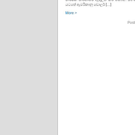
යටතේ ඇමරිකානු ඩොලර් […]
More >
Post