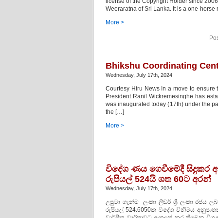
license of the Copyright Holder since 2006
Weeraratna of Sri Lanka. It is a one-horse 
More >
Pos
Bhikshu Coordinating Centr
Wednesday, July 17th, 2024
Courtesy Hiru News In a move to ensure t
President Ranil Wickremesinghe has estab
was inaugurated today (17th) under the pa
the […]
More >
විදේශ ණය ගෙවීමේදී සිදුකර 
රුපියල් 524යි ශත 60ට අරන්
Wednesday, July 17th, 2024
උපුටා ගැන්ම ලංකා ලීඩර් ශ්‍රී ලංකා රජ
රුපියල් 524.6050ක විදේශ විනිමය අනුපා
වාර්ෂික වාර්තාවට ඇතුලත් කර තිබෙන විග