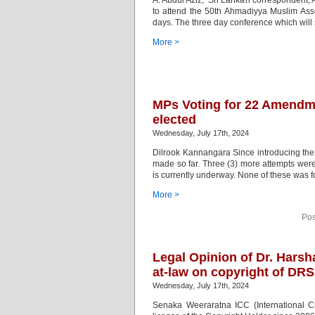
A. Abdul Aziz, Sri Lankan correspondent,
to attend the 50th Ahmadiyya Muslim Ass
days. The three day conference which will 
More >
MPs Voting for 22 Amendme
elected
Wednesday, July 17th, 2024
Dilrook Kannangara Since introducing the 
made so far. Three (3) more attempts wer
is currently underway. None of these was for
More >
Pos
Legal Opinion of Dr. Harsha
at-law on copyright of DRS
Wednesday, July 17th, 2024
Senaka Weeraratna ICC (International C