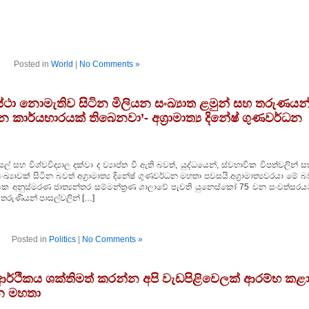
Posted in
World
|
No Comments »
්ථා නොමැතිව සිටින මිලියන සංඛ්‍යාත ළමුන් සහ තරුණයන
 කාර්යභාරයක් තිබෙනවා’- අග්‍රාමාත්‍ය දිනේෂ් ගුණවර්ධන
ර පාසල් සහ විශ්වවිද්‍යාල දක්වා ද ව්‍යාප්ත වී ඇති බවත්, යුද්ධයෙන්, ස්වභාවික විපත්වලින් 
‍යාවක් සිටින බවත් අග්‍රාමාත්‍ය දිනේෂ් ගුණවර්ධන මහතා පවසයි.අග්‍රාමාත්‍යවරයා මේ 
 අනුස්මරණ ජාත්‍යන්තර සම්මන්ත්‍රණ ශාලාවේ පැවති යුනෙස්කෝ 75 වන සංවත්සරය
 තරුණියන් පාසල්වලින් […]
Posted in
Politics
|
No Comments »
ර්ථිකය ශක්තිමත් කරන්න අපි වැඩපිළිවෙලක් ආරම්භ කළා
්ධන මහතා