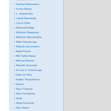
Kanthar Balanathan
Kumar Moses
L. Jayasooriya
Laksiri Warnakula
Law & Order
MahamahaRaja
Mahinda Rajapaksa
Mahinda Weerasinghe
Malin Abeyatunga
Malinda Seneviratne
Mario Perera
MD Pathik Hasan
Michael Roberts
Michelle Alexander
N.A.de S. Amaratunga
Nalin De Silva
Nalliah Thayabharan
Nature
Nava Thakuria
New Constitution
News
Nimal Fernando
Noor Nizam