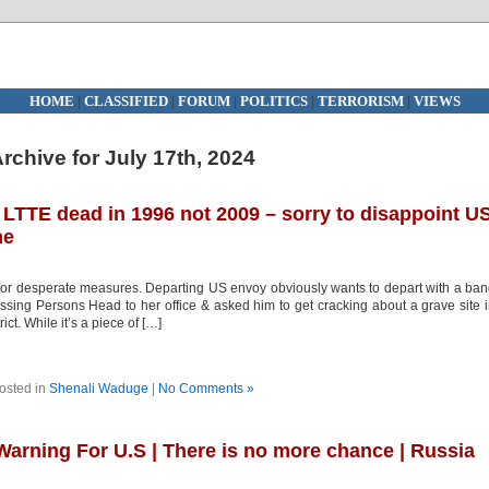
HOME
|
CLASSIFIED
|
FORUM
|
POLITICS
|
TERRORISM
|
VIEWS
rchive for July 17th, 2024
LTTE dead in 1996 not 2009 – sorry to disappoint U
ne
or desperate measures. Departing US envoy obviously wants to depart with a ba
sing Persons Head to her office & asked him to get cracking about a grave site 
ict. While it’s a piece of […]
osted in
Shenali Waduge
|
No Comments »
arning For U.S | There is no more chance | Russia