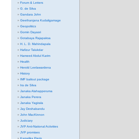
Forum & Letters
G. de Silva
Gandara John
Geethanjana Kudaligamage
Geopolitics
Gomin Dayasri
Gotabaya Rajapaksa
H. L. D. Mahindapala
Hafizur Talukdar
Hameed Abdul Karim
Health
Herold Leelawardena
History
IMF bailout package
Ira de Silva
Janaka Alahapperuma
Janaka Perera
Janaka Yagirala
Jay Deshabandu
John MacKinnon
Judiciary
JVP Anti-National Activities
JVP promises
Kamalika Pieris