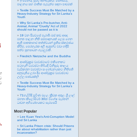
ඉංජිනේරු පූර්ව අනාවැකිය: සෞඛ්‍යය,
පාලනය සහ ජාතික පැවැත්ම සඳහා පාඩමක්
Textile Success Must Be Matched by a
Heavy-Industry Strategy for Sri Lanka’s
Youth
Why Sri Lanka’s Pro-butcher, Anti-
Animal, Animal “Cruelty” Act of 2022
should not be passed as it is
19 වන සියවසේ පැරණි මස් කඩ ආඥා
පනත පාලන නීති සම්පාදනයක් ලෙස ගෙන
ඇති ඝාතකාගාර තත්ත්වයන් ප්‍රතිසංස්කරණය
්
කිරීම, පෙරහැරක අලි ඇතුන්ට වඩා හදිසි
සත්ව සුභසාධන ගැටලුවකි.
Friedrich Nietzsche and the Buddha
ආණ්ඩුක්‍රම ව්‍යවස්ථාවේ එකිනෙකට
පටහැනි ව්‍යවස්ථා තිබියදී විනිසුරු කාලය
වැඩිකරන ව්‍යවස්ථා සංශෝධනයකට නීතිපති
සහ
අනුමැතිය ලබා දීම ආණ්ඩුක්‍රම ව්‍යවස්ථාව
උල්ලංඝණයක්ද?
බව
ට
Textile Success Must Be Matched by a
Heavy-Industry Strategy for Sri Lanka’s
Youth
71හැවිරිදි ප්‍රවීණ මලල ක්‍රීඩක අතුල ශ්‍රී ලාල්
මහතා කිලෝමීටර් 30ක විශේෂ මැරතන්
ධාවන අභියෝගයකට සැරසෙයි
Most Popular
Lee Kuan Yew’s Anti-Corruption Model
and Sri Lanka
.
Sri Lanka Prison crisis: Should Prisons
be about rehabilitation rather than just
incarceration?