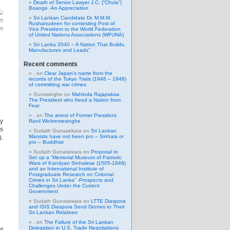
Death of Senior Lawyer J.C. (“Chula”)
Boange -An Appreciation
ව
Sri Lankan Candidate Dr. M.M.M.
න
Rushanudeen for contesting Post of
දන
Vice President to the World Federation
of United Nations Associations (WFUNA)
Sri Lanka 2040 – A Nation That Builds,
Manufactures and Leads”
Recent comments
.
on
Clear Japan’s name from the
records of the Tokyo Trials (1946 – 1948)
of committing war crimes
Gunasinghe
on
Mahinda Rajapaksa:
The President who freed a Nation from
Fear
.
on
The arrest of Former President
ny
Ranil Wickremesinghe
es
Sudath Gunasekara
on
Sri Lankan
Marxists have not been pro – Sinhala or
).
pro – Buddhist
Sudath Gunasekara
on
Proposal to
Set up a “Memorial Museum of Patriotic
Wars of Kandyan Sinhalese (1505-1848)
and an International Institute of
Postgraduate Research on Colonial
Crimes in Sri Lanka” -Prospects and
Challenges Under the Current
Government
Sudath Gunasekara
on
LTTE Diaspora
and ISIS Diaspora Send Drones to Their
Sri Lankan Relatives
.
on
The Failure of the Sri Lankan
Delegation in U.S. Trade Negotiations