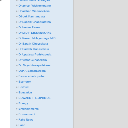
Development Strategies
Dharman Wickremeratne
Dharshan Weerasekera
Dilrook Kannangara
Dr Donald Chandraratna
Dr Hector Perera
Dr M D P DISSANAYAKE
Dr Ruwan M Jayatunge M.D.
Dr Sarath Obeysekera
Dr Sudath Gunasekara
Dr Upatissa Pethiyagoda.
Dr Victor Gunasekara
Dr. Daya Hewapathirane
Dr.P.A.Samaraweera
Easter attack probe
Economy
Editorial
Education
EDWARD THEOPHILUS
Energy
Entertainments
Environment
Fake News
Food