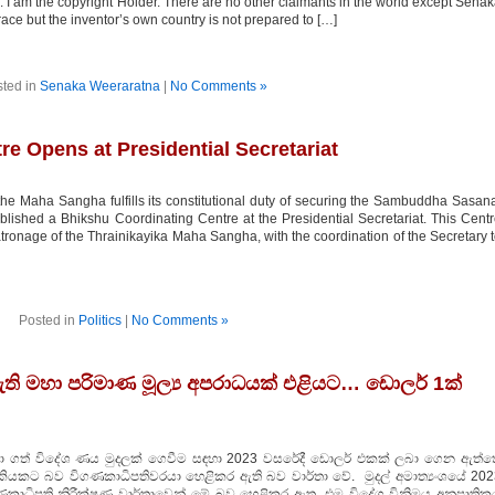
. I am the copyright Holder. There are no other claimants in the world except Sena
race but the inventor’s own country is not prepared to […]
ted in
Senaka Weeraratna
|
No Comments »
e Opens at Presidential Secretariat
he Maha Sangha fulfills its constitutional duty of securing the Sambuddha Sasan
lished a Bhikshu Coordinating Centre at the Presidential Secretariat. This Cent
tronage of the Thrainikayika Maha Sangha, with the coordination of the Secretary 
Posted in
Politics
|
No Comments »
ඇති මහා පරිමාණ මූල්‍ය අපරාධයක් එළියට… ඩොලර් 1ක්
ය ලබා ගත් විදේශ ණය මුදලක් ගෙවීම සඳහා 2023 වසරේදී ඩොලර් එකක් ලබා ගෙන ඇත්ත
තකියකට බව විගණකාධිපතිවරයා හෙළිකර ඇති බව වාර්තා වේ. මුදල් අමාත්‍යංශයේ 202
ණකාධිපති නිරීක්ෂණ වාර්තාවෙන් මේ බව හෙළිකර ඇත. එම විදේශ විනිමය අනුපාතික