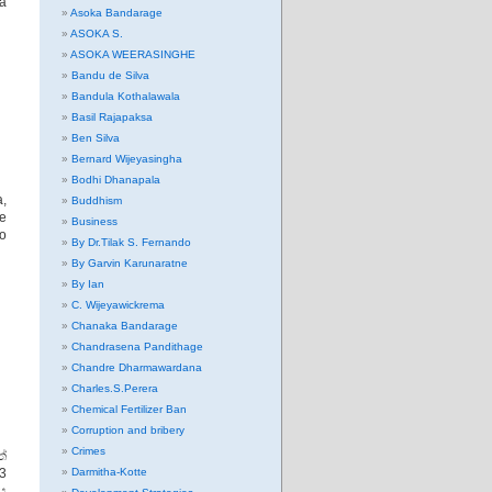
ka
Asoka Bandarage
ASOKA S.
ASOKA WEERASINGHE
Bandu de Silva
Bandula Kothalawala
Basil Rajapaksa
Ben Silva
Bernard Wijeyasingha
Bodhi Dhanapala
a,
Buddhism
re
Business
to
By Dr.Tilak S. Fernando
By Garvin Karunaratne
By Ian
C. Wijeyawickrema
Chanaka Bandarage
Chandrasena Pandithage
Chandre Dharmawardana
Charles.S.Perera
Chemical Fertilizer Ban
Corruption and bribery
Crimes
ේ
3
Darmitha-Kotte
ය