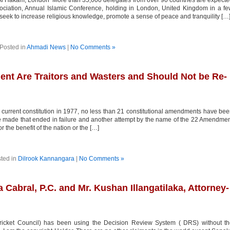
 Al Hakam, London More than 35,000 delegates from over 90 countries are expect
ociation, Annual Islamic Conference, holding in London, United Kingdom in a f
seek to increase religious knowledge, promote a sense of peace and tranquility […
Posted in
Ahmadi News
|
No Comments »
nt Are Traitors and Wasters and Should Not be Re-
current constitution in 1977, no less than 21 constitutional amendments have be
e made that ended in failure and another attempt by the name of the 22 Amendme
 the benefit of the nation or the […]
ted in
Dilrook Kannangara
|
No Comments »
 Cabral, P.C. and Mr. Kushan Illangatilaka, Attorney-
ricket Council) has been using the Decision Review System ( DRS) without th