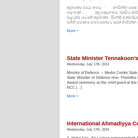
අග්‍රාමාත්‍ය මාධ්‍ය අංශය · නාවින්න පො
ශාලාවක්… · තලවතුගොඩට බහුවිධ කාර්ය 
සැලැස්ම යටතේ අග්‍රාමාත්‍ය දිනේෂ් ගුණවර්ධ
මගින් මහරගම නගර සභාවට අයත් නාවින්න පොද
More >
State Minister Tennakoon’
Wednesday, July 17th, 2024
Ministry of Defence – Media Centre Stat
State Minister of Defence Hon. Premitha
Award ceremony as the chief guest at th
NCC […]
More >
International Ahmadiyya Co
Wednesday, July 17th, 2024