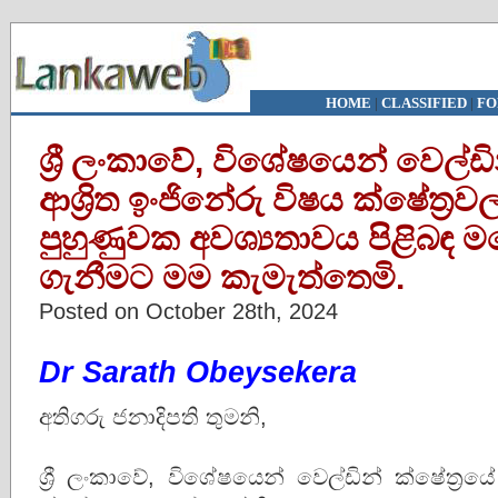
HOME
|
CLASSIFIED
|
FO
ශ්‍රී ලංකාවේ, විශේෂයෙන් වෙල්ඩ
ආශ්‍රිත ඉංජිනේරු විෂය ක්ෂේත්‍ර
පුහුණුවක අවශ්‍යතාවය පිළිබඳ 
ගැනීමට මම කැමැත්තෙමි.
Posted on October 28th, 2024
Dr Sarath Obeysekera
අතිගරු ජනාදිපති තුමනි,
ශ්‍රී ලංකාවේ, විශේෂයෙන් වෙල්ඩින් ක්ෂේත්‍රය