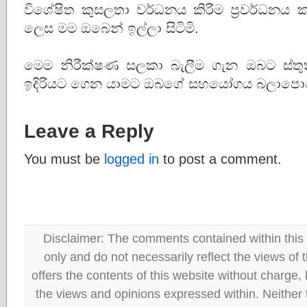
විශේෂිත කුසලතා වර්ධනය කිරීම ප්‍රවර්ධනය 
ලෙස මම ඔබෙන් ඉල්ලා සිටිමි.
මෙම නිරීක්ෂණ සලකා බැලීම ගැන ඔබට ස්තුත
ඉදිරියට ගෙන යාමට ඔබගේ සහයෝගය බලාපොර
Leave a Reply
You must be
logged in
to post a comment.
Disclaimer: The comments contained within this 
only and do not necessarily reflect the views
offers the contents of this website without charge
the views and opinions expressed within. Neither