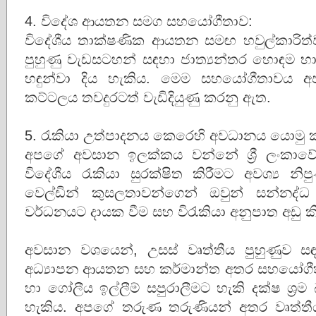
4. විදේශ ආයතන සමග සහයෝගීතාව:
විදේශීය තාක්ෂණික ආයතන සමඟ හවුල්කාරිත
පුහුණු වැඩසටහන් සඳහා ජාත්‍යන්තර හොඳම 
හඳුන්වා දිය හැකිය. මෙම සහයෝගීතාවය අ
කට්ටලය තවදුරටත් වැඩිදියුණු කරනු ඇත.
5. රැකියා උත්පාදනය කෙරෙහි අවධානය යොමු 
අපගේ අවසාන ඉලක්කය වන්නේ ශ්‍රී ලංකාව
විදේශීය රැකියා සුරක්ෂිත කිරීමට අවශ්‍ය නි
වෙල්ඩින් කුසලතාවන්ගෙන් ඔවුන් සන්නද්ධ
වර්ධනයට දායක වීම සහ විරැකියා අනුපාත අඩු ක
අවසාන වශයෙන්, උසස් වෘත්තීය පුහුණුව
අධ්‍යාපන ආයතන සහ කර්මාන්ත අතර සහයෝගී
හා ගෝලීය ඉල්ලීම් සපුරාලීමට හැකි දක්ෂ ශ්
හැකිය. අපගේ තරුණ තරුණියන් අතර වෘත්තීය ප