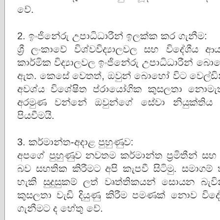
වේ.
2. ඉංජිනේරු උපාධිධාරීන් ඉලක්ක කර ගැනීම:
ශ්‍රී ලංකාවේ විශ්වවිද්‍යාලවල සහ විදේශී
කාර්මික විද්‍යාලවල ඉංජිනේරු උපාධිධාරීන් 
ඇත. කෙසේ වෙතත්, ඔවුන් බොහෝ විට වෙල්ඩින්
අවශ්ය විශේෂිත ප්රායෝගික කුසලතා නොම
අරමුණ වන්නේ ඔවුන්ගේ සේවා නියුක්ති
පියවීමයි.
3. කර්මාන්ත-අදාළ පුහුණුව:
අපගේ පුහුණුව නවතම කර්මාන්ත ප්‍රමිතීන් 
බව සහතික කිරීමට අපි කැපවී සිටිමු. සමාගම
හැකි සුදුසුකම් ලත් වෘත්තිකයන් සොයන බැ
කුසලතා වැඩි දියුණු කිරීම පමණක් නොව 
ගැනීමට ද හේතු වේ.