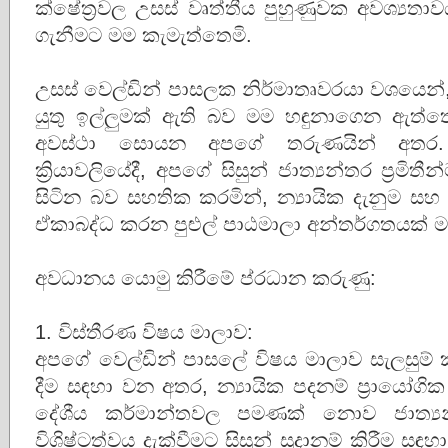
ක්ෂේත්‍රවල උසස් වෘත්තීය පුහුණුවක අවශ්‍යත
ගැනීමට මම කැමැත්තෙමි.
උසස් වෙල්ඩින් පාසලක නිර්මාතෘවරයා වශයෙන්, ප
යුතු ඉල්ලුමක් ඇති බව මම හඳුනාගෙන ඇත්තෙ
අවස්ථා සොයන අපගේ තරුණයින් අතර.
ක්‍රියාවලියේදී, අපගේ සිසුන් ජාත්‍යන්තර ප්‍රම
සිටින බව සහතික කරමින්, න්‍යායික දැනුම ස
ඒකාබද්ධ කරන පුළුල් පාඨමාලා අන්තර්ගතයක් මම
අවධානය යොමු කිරීමේ ප්රධාන කරුණු:
1. විස්තීරණ විෂය මාලාව:
අපගේ වෙල්ඩින් පාසලේ විෂය මාලාව සැලසුම් 
දීම සඳහා වන අතර, න්‍යායික පදනම් ප්‍රායෝග
දේශීය කර්මාන්තවල පමණක් නොව ජාත්‍ය
විශිෂ්ටත්වය දැක්වීමට සිසුන් සූදානම් කිරීම සඳහා 